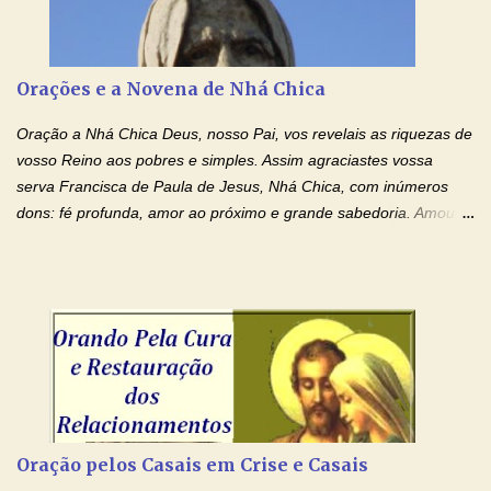
Tuas Mãos, que suportaram a mais profunda dor ao serem
pregadas na Cruz, reergam-me e curem-me agora. Jesus, não
peço somente por mim, mas também por todos aqueles que mais
Orações e a Novena de Nhá Chica
amo. Nós precisamos desesperadamente de cura física e
espiritual, através do toque consolador de tuas Mãos
Oração a Nhá Chica Deus, nosso Pai, vos revelais as riquezas de
ensanguentadas e infinitamente poderosas. Eu reconheço,
vosso Reino aos pobres e simples. Assim agraciastes vossa
apesar de toda a minha limitação e da infinidade dos meus ...
serva Francisca de Paula de Jesus, Nhá Chica, com inúmeros
dons: fé profunda, amor ao próximo e grande sabedoria. Amou a
Igreja e manteve uma terna devoção à Imaculada Conceição. Por
sua intercessão, concedei-nos a graça de que precisamos….. E
dai-nos a alegria de vê-la elevada à honra dos altares. Por nosso
Senhor Jesus Cristo, vosso Filho, na unidade do Espírito Santo.
Amém. Novena a Nhá Chica (Oração para obter os favores
celestiais através da intercessão da Serva de Deus Nhá Chica)
(Rezar durante nove dias seguidos ou intercalados) Nhá Chica,
recorro a vós como intercessora entre a Bondade Divina e as
necessidades humanas. Peço-vos, como favor espiritual, que
Oração pelos Casais em Crise e Casais
entregueis nas mãos do Santíssimo o meu pedido urgente (Fazer