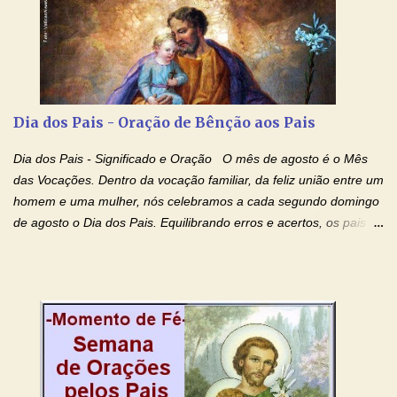
esta abençoada semana de orações no programa de rádio
Momento de Fé, vamos juntos formar uma forte corrente de
orações com o Padre Marcelo. Não desista do milagre, da cura;
tenha fé, creia firmemente e ore incessantemente até que o
Kairós aconteça em sua vida. Fique no Amor Ágape de Jesus e
no Amor Materno de Nossa Senhora. Adriana-Devoção e Fé
Dia dos Pais - Oração de Bênção aos Pais
Mensagem do Padre Marcelo Rossi por E-mail: Amados!! Nesta
quarta feira, vamos orar pelas pessoas que sofrem com as
Dia dos Pais - Significado e Oração O mês de agosto é o Mês
doenças do coração, NO SAGRADO CORAÇÃO DE JESUS E NO
das Vocações. Dentro da vocação familiar, da feliz união entre um
IMACULADO CORAÇÃO DE MAR...
homem e uma mulher, nós celebramos a cada segundo domingo
de agosto o Dia dos Pais. Equilibrando erros e acertos, os pais
têm um papel importante na formação do caráter e no decorrer
da vida dos filhos. Os pais acompanham seu crescimento, seu
desenvolvimento intelectual e se esforçam para dar aos filhos,
conforto, boa alimentação, educação de qualidade. E, em geral,
procuram orientá-los para que enfrentem o mundo, com suas
alegrias, com seus dissabores. Acompanham-nos em suas
vitórias, em seus fracassos, em suas lutas. É claro que há
exceções, mas essas exceções só confirmam uma regra porque