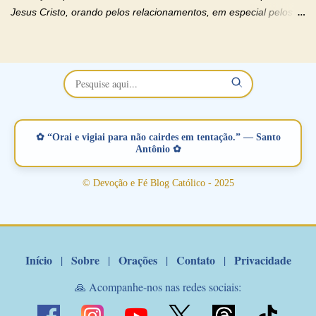
Jesus Cristo, orando pelos relacionamentos, em especial pelos
namorados . O Padre rezou a Oração dos Namorados e colocou
no Facebook a mesma oração em formato de papiro e cin co
maravilhosos cartões que coloquei aqui para vocês. Não perca
esta abençoada semana no Momento de Fé do Padre Marcelo,
vamos juntos formar esta forte corrente de orações. Você que
está sonhando em encontrar um companheiro(a), um amor
verdadeiro, ou que está com problemas no relacionamento
✿ “Orai e vigiai para não cairdes em tentação.” — Santo
amoroso, creia na poderosa intercessão deste santo amigo:
Antônio ✿
Santo Antonio! Tenha fé, não desista, pois ele intercede por nós
junto a Jesus! Fique no Amor Ágape de Jesus e no Amor Materno
© Devoção e Fé Blog Católico - 2025
de Nossa Senhora. Adriana-Devoção e Fé Mensagem do Padre
Marcelo Rossi por E-mail: Amados!! Nesta quarta feira, orando
com o pod...
Início
Sobre
Orações
Contato
Privacidade
|
|
|
|
🙏 Acompanhe-nos nas redes sociais: