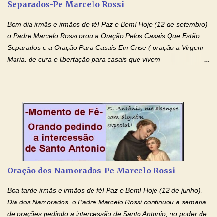
Separados-Pe Marcelo Rossi
o pedido). Acolhei, Nhá Chica, no vosso coração bondoso as
minhas necessidades e amparai-me nesta oração (Fazer o ...
Bom dia irmãs e irmãos de fé! Paz e Bem! Hoje (12 de setembro)
o Padre Marcelo Rossi orou a Oração Pelos Casais Que Estão
Separados e a Oração Para Casais Em Crise ( oração a Virgem
Maria, de cura e libertação para casais que vivem
relacionamentos conturbados, não conseguem firmar namoro,
noivado e tem dificuldade em encontrar o seu marido, a sua
esposa) . O padre continua com a semana especial de orações
no programa de rádio Momento de Fé, pela cura dos
relacionamentos. Seu relacionamento está doente? Você está
sofrendo? Então ouça o Momento de Fé e entre nesta corrente
de orações abençoadas, d eixe o Amor Ágape de Jesus curar e
restaurar você e seu relacionamento. Adriana-Devoção e Fé
Oração Pelos Casais Que Estão Separados Casais que estão
Oração dos Namorados-Pe Marcelo Rossi
separados, devido ao envolvimento de outras pessoas no
relacionamento e que minaram, espiritualmente, a relação do
Boa tarde irmãs e irmãos de fé! Paz e Bem! Hoje (12 de junho),
casal. Vamos orar (coloque o seu esposo ou esposa diante de
Dia dos Namorados, o Padre Marcelo Rossi continuou a semana
Deus). "Senhor Jesus, restaura os laços ...
de orações pedindo a intercessão de Santo Antonio, no poder de