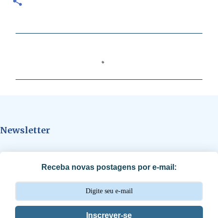
C
o
m
e
n
t
Newsletter
á
r
i
Receba novas postagens por e-mail:
o
s
Inscrever-se