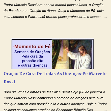
Padre Marcelo Rossi orou nesta manhã pelos alunos, a Oração
do Estudante e Oração do Aluno. Ouça o Momento de Fé, pois
esta semana o Padre está orando pelos professores e alunos.
Você que está em semana de provas, que está estudando para
concursos, vestibulares, para o Enem; além de estudar, se
prepare também orando para permancer tranquilo, pronto
intelectualmente e espiritualmente para o dia da prova. Confie no
amor Ágape de Jesus e no amor materno de Nossa Senhora.
Fique com a paz de Jesus e o amor de Maria! Adriana-Devoção e
Fé Oração do Estudante I Senhor, eu sou estudante, e por sinal,
inteligente. Prova isto é o fato de eu estar aqui, conversando com
o Senhor. Obrigado pelo dom da inteligência e pela possibilidade
Oração De Cura De Todas As Doenças-Pe Marcelo
de estudar. Mas, como o Senhor sabe, a vida de estudante nem
Rossi
sempre é fácil. A rotina cansa e o aprender exige uma série de
renúncias: o meu cinema, o meu jogo pr...
Bom dia irmãs e irmãos de fé! Paz e Bem! Hoje (08 de janeiro) o
Padre Marcelo Rossi continuou a semana de orações pela cura
dos que sofrem com pressão alta e outras doenças. Hoje o Padre
colocou as seguintes orações no Facebook: Bênção Dos