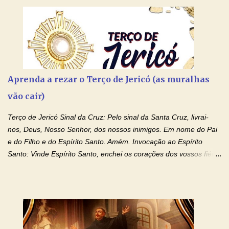
Aprenda a rezar o Terço de Jericó (as muralhas
vão cair)
Terço de Jericó Sinal da Cruz: Pelo sinal da Santa Cruz, livrai-
nos, Deus, Nosso Senhor, dos nossos inimigos. Em nome do Pai
e do Filho e do Espírito Santo. Amém. Invocação ao Espírito
Santo: Vinde Espírito Santo, enchei os corações dos vossos fiéis
e acendei neles o fogo do vosso amor. Enviai o vosso Espírito e
tudo será criado. E renovareis a face da terra. Oremos: Ó Deus,
que instruístes os corações dos vossos fiéis com a luz do Espírito
Santo, fazei que apreciemos retamente todas as coisas segundo
o mesmo Espírito e gozemos sempre da sua consolação. Por
Cristo, Senhor Nosso. Amém. Creio: Creio em Deus Pai Todo-