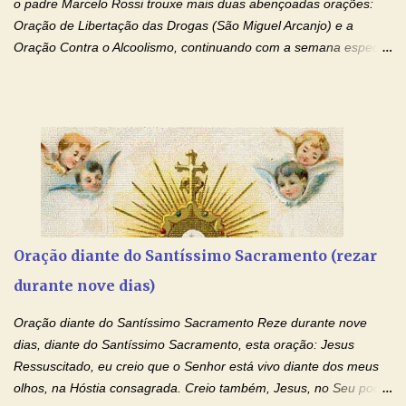
o padre Marcelo Rossi trouxe mais duas abençoadas orações:
Oração de Libertação das Drogas (São Miguel Arcanjo) e a
Oração Contra o Alcoolismo, continuando com a semana especial
de orações para cura dos vícios. Todos são capazes de se
libertar deste mal, bastar ter fé, acreditar verdadeiramente e
entregar a vida totalmente nas mãos de Jesus. Deixe o amor
Ágape de nosso Pai Santo - Jesus - te curar, deixe nossa
Mãezinha do Céu - Maria - te proteger com Seu divino manto.
Não desista, Jesus irá curar todas suas feridas, Creia! Adriana-
Devoção e Fé Oração de Libertação das Drogas (São Miguel
Arcanjo) "Senhor, Pai Eterno, em Nome de Teu Filho Jesus,
Nosso Senhor Jesus Cristo, concedei a vida a todos aqueles que
Oração diante do Santíssimo Sacramento (rezar
se encontram encarcerados em um vício, escravos de alguma
durante nove dias)
droga. Senhor, Pai Poderoso e cheio de Misericórdia, na
autoridade do Nome de Jesus libertai da escravidão do vício das
Oração diante do Santíssimo Sacramento Reze durante nove
drogas, c...
dias, diante do Santíssimo Sacramento, esta oração: Jesus
Ressuscitado, eu creio que o Senhor está vivo diante dos meus
olhos, na Hóstia consagrada. Creio também, Jesus, no Seu poder