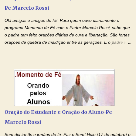
para todos os pais. Hoje vamos d...
Pe Marcelo Rossi
Olá amigas e amigos de fé! Para quem ouve diariamente o
programa Momento de Fé com o Padre Marcelo Rossi, sabe que
o padre tem feito orações diárias de cura e libertação. São fortes
orações de quebra de maldição entre as gerações. E o padre tem
deixado as orações no facebook dele, mas como sei que muitas
pessoas não tem facebook, então resolvi copiar as orações e
colocar aqui no Blog. Espero que ajude quem estava procurando
por estas valiosas orações. Tenham um lindo fim de semana na
paz de Jesus Cristo e no amor de Maria Santíssima. Adriana-
Devoção e Fé Clique para acessar: Facebook Padre Marcelo
Rossi Site Padre Marcelo Rossi (para ouvir o Momento de Fé)
Tocai, Cura! E Restaura! "Jesus, no poder de Seu Nome, peço
agora que as águas do meu batismo fluam para trás através das
Oração do Estudante e Oração do Aluno-Pe
gerações, através de todas as raízes da minha árvore
Marcelo Rossi
genealógica. Que o Sangue de Jesus, purificador e vivificante,
flua através de todas as gerações: primeira...
Bom dia irmãs e irmãos de fé. Paz e Bem! Hoje (17 de outubro) o