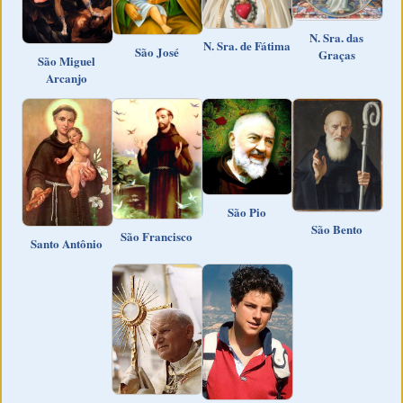
N. Sra. das
N. Sra. de Fátima
São José
Graças
São Miguel
Arcanjo
São Pio
São Bento
São Francisco
Santo Antônio