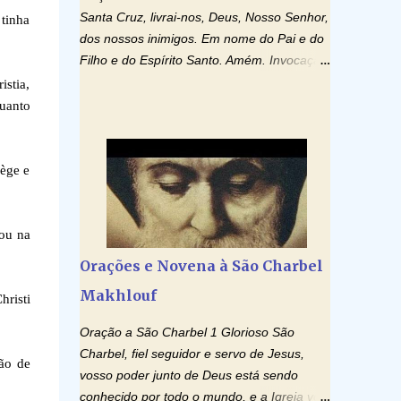
Santa Cruz, livrai-nos, Deus, Nosso Senhor,
 tinha
dos nossos inimigos. Em nome do Pai e do
Filho e do Espírito Santo. Amém. Invocação
ao Espírito Santo: Vinde Espírito Santo,
istia,
enchei os corações dos vossos fiéis e
uanto
acendei neles o fogo do vosso amor. Enviai
o vosso Espírito e tudo será criado. E
renovareis a face da terra. Oremos: Ó
iège e
Deus, que instruístes os corações dos
vossos fiéis com a luz do Espírito Santo,
fazei que apreciemos retamente todas as
rou na
coisas segundo o mesmo Espírito e
Orações e Novena à São Charbel
gozemos sempre da sua consolação. Por
Makhlouf
Cristo, Senhor Nosso. Amém. Creio: Creio
hristi
em Deus Pai Todo-Poderoso, Criador do
Oração a São Charbel 1 Glorioso São
céu e da terra; e em Jesus Cristo, seu único
Charbel, fiel seguidor e servo de Jesus,
Filho, nosso Senhor; que foi concebido pelo
ão de
vosso poder junto de Deus está sendo
poder do Espí­rito Santo; nasceu da Virgem
conhecido por todo o mundo, e a Igreja vos