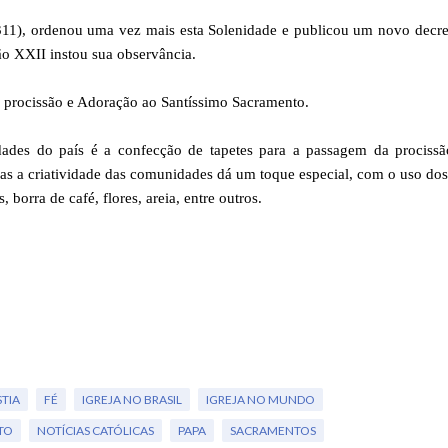
311), ordenou uma vez mais esta Solenidade e publicou um novo decre
ão XXII instou sua observância.
 procissão e Adoração ao Santíssimo Sacramento.
dades do país é a confecção de tapetes para a passagem da procissã
mas a criatividade das comunidades dá um toque especial, com o uso do
borra de café, flores, areia, entre outros.
TIA
FÉ
IGREJA NO BRASIL
IGREJA NO MUNDO
TO
NOTÍCIAS CATÓLICAS
PAPA
SACRAMENTOS