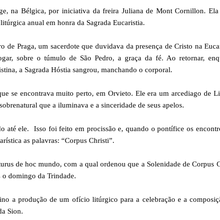
e, na Bélgica, por iniciativa da freira Juliana de Mont Cornillon. Ela
 litúrgica anual em honra da Sagrada Eucaristia.
o de Praga, um sacerdote que duvidava da presença de Cristo na Eucar
ogar, sobre o túmulo de São Pedro, a graça da fé. Ao retornar, enq
istina, a Sagrada Hóstia sangrou, manchando o corporal.
ue se encontrava muito perto, em Orvieto. Ele era um arcediago de L
sobrenatural que a iluminava e a sinceridade de seus apelos.
até ele. Isso foi feito em procissão e, quando o pontífice os encont
rística as palavras: “Corpus Christi”.
iturus de hoc mundo, com a qual ordenou que a Solenidade de Corpus C
ós o domingo da Trindade.
o a produção de um ofício litúrgico para a celebração e a composiç
da Sion.