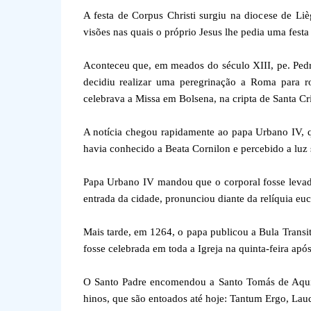
A festa de Corpus Christi surgiu na diocese de Lièg
visões nas quais o próprio Jesus lhe pedia uma festa
Aconteceu que, em meados do século XIII, pe. Pedr
decidiu realizar uma peregrinação a Roma para r
celebrava a Missa em Bolsena, na cripta de Santa Cr
A notícia chegou rapidamente ao papa Urbano IV, q
havia conhecido a Beata Cornilon e percebido a luz 
Papa Urbano IV mandou que o corporal fosse levado 
entrada da cidade, pronunciou diante da relíquia euca
Mais tarde, em 1264, o papa publicou a Bula Trans
fosse celebrada em toda a Igreja na quinta-feira ap
O Santo Padre encomendou a Santo Tomás de Aquin
hinos, que são entoados até hoje: Tantum Ergo, Lau