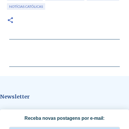
NOTÍCIAS CATÓLICAS
C
o
m
e
n
t
Newsletter
á
r
i
Receba novas postagens por e-mail:
o
s