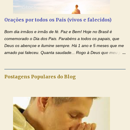
possamos nos livrar de toda opressão diabólica que possa estar
prejudicando a nossa família. Peço também que atenda, em
especial, este pedido que agora faço na Sua presença:
Orações por todos os Pais (vivos e falecidos)
(apresente aqui o seu pedido...) Eu, desde já, agradeço de
coração, confiante que o Senhor me atenderá. Eu louvo o Pai por
Bom dia irmãos e irmãs de fé. Paz e Bem! Hoje no Brasil é
ter nos dado o Senhor, Jesus, como presente de Páscoa. eu
comemorado o Dia dos Pais. Parabéns a todos os papais, que
agradeço de coração ao Espíri...
Deus os abençoe e ilumine sempre. Há 1 ano e 5 meses que me
amado pai faleceu. Quanta saudade... Rogo à Deus que meu pai
tenha o descanso eterno e a luz perpétua o ilumine. Trouxe três
orações por todos os pais (vivos e falecidos), para rezarmos com
toda fé e amor. Fiquem com a paz de Jesus e o amor de Nossa
Postagens Populares do Blog
Senhora. Adriana dos Anjos-Devoção e Fé Blog Oração de
Intercessão com São José pelo pai falecido Pai Santo, Deus
Eterno e Todo-Poderoso, por intercessão de São José, eu Vos
peço por.... (diga o nome do seu pai falecido) , que chamastes
deste mundo. Dai-lhe a felicidade, a luz e a paz. Que ele, tendo
passado pela morte, participe do convívio de Vossos santos na
luz eterna, como prometestes a Abraão e à sua descendência.
Que sua alma nada sofra, e Vos digneis ressuscitá-lo com os