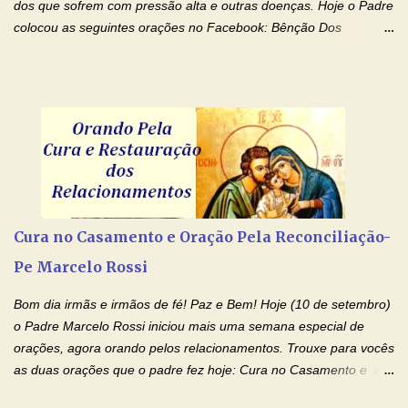
dos que sofrem com pressão alta e outras doenças. Hoje o Padre
colocou as seguintes orações no Facebook: Bênção Dos
Enfermos , Oração De Cura De Todas As Doenças e Oração À
Nossa Senhora Da Saúde II . Que Deus abençoe vocês. Fiquem
com o Amor Ágape de Jesus e o Amor Materno de Nossa
Senhora! Adriana-Devoção e Fé Bênção Dos Enfermos O Senhor
Jesus esteja ao vosso lado, para vos defender, dentro de vós,
para vos conservar; diante de vós, pra vos conduzir; atrás de vós
para vos guardar; acima de vós, para vos abençoar. Ele que vive
e reina pelos séculos dos séculos. Amém! Oração De Cura De
Todas As Doenças Senhor Jesus, suplicamos no poder de Teu
Cura no Casamento e Oração Pela Reconciliação-
Nome † (sinal da cruz), que está acima de todo Nome, que todos
Pe Marcelo Rossi
os padrões de enfermidade física transmitidos em minha linha de
família, deixem de existir. Na Tua graça, Senhor, cortamos todos
Bom dia irmãs e irmãos de fé! Paz e Bem! Hoje (10 de setembro)
os laços...
o Padre Marcelo Rossi iniciou mais uma semana especial de
orações, agora orando pelos relacionamentos. Trouxe para vocês
as duas orações que o padre fez hoje: Cura no Casamento e a
Oração Pela Reconciliação Dos Cônjuges . Se você está