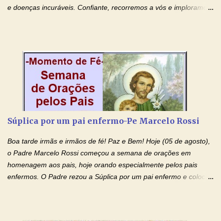
e doenças incuráveis. Confiante, recorremos a vós e imploramos
o vosso auxílio no transe difícil em que nos encontramos.
Concedei-nos a graça, juntamente com todas as que
necessitamos, dando-nos saúde para o corpo e para a alma.
Queremos sempre lembrar-nos deste favor, da vossa intercessão
e invocar-vos como nosso patrono, para maior glória de Deus e o
bem de nossas almas. São Charbel! Rogai por Nós e por todos
aqueles que invocam o vosso nome e auxílio. Amén. Oração 2 Ó
Deus, admirável em Vossos Santos, Vós que inspirastes a São
Charbel seguir o caminho da perfeição, lhe concedestes a graça
Súplica por um pai enfermo-Pe Marcelo Rossi
e a força para fazer triunfar, na sua vida, o heroísmo das virtudes
monásticas: a obediência, a castidade e a voluntária pobreza, e
Boa tarde irmãs e irmãos de fé! Paz e Bem! Hoje (05 de agosto),
manifestastes o poder de sua intercessão por numerosos
o Padre Marcelo Rossi começou a semana de orações em
milagres e gra...
homenagem aos pais, hoje orando especialmente pelos pais
enfermos. O Padre rezou a Súplica por um pai enfermo e colocou
no Facebook a mesma oração em formato de papiro e cin co
maravilhosos cartões que coloquei aqui para vocês. Tenha uma
iluminada semana no Amor Ágape de Jesus e no Amor Materno