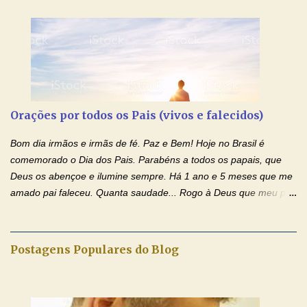
Sangue derramado cruz estpa presente na Hóstia Santa. Eu
creio, Jesus, e clamo que este Sangue seja agora derramado
sobre mim e sobre todos os meus familiares. Eu peço, Senhor
Jesus, que, pelo poder libertador e salvítico deste Sangue,
possamos nos livrar de toda opressão diabólica que possa estar
prejudicando a nossa família. Peço também que atenda, em
especial, este pedido que agora faço na Sua presença:
Orações por todos os Pais (vivos e falecidos)
(apresente aqui o seu pedido...) Eu, desde já, agradeço de
coração, confiante que o Senhor me atenderá. Eu louvo o Pai por
Bom dia irmãos e irmãs de fé. Paz e Bem! Hoje no Brasil é
ter nos dado o Senhor, Jesus, como presente de Páscoa. eu
comemorado o Dia dos Pais. Parabéns a todos os papais, que
agradeço de coração ao Espíri...
Deus os abençoe e ilumine sempre. Há 1 ano e 5 meses que me
amado pai faleceu. Quanta saudade... Rogo à Deus que meu pai
tenha o descanso eterno e a luz perpétua o ilumine. Trouxe três
orações por todos os pais (vivos e falecidos), para rezarmos com
toda fé e amor. Fiquem com a paz de Jesus e o amor de Nossa
Postagens Populares do Blog
Senhora. Adriana dos Anjos-Devoção e Fé Blog Oração de
Intercessão com São José pelo pai falecido Pai Santo, Deus
Eterno e Todo-Poderoso, por intercessão de São José, eu Vos