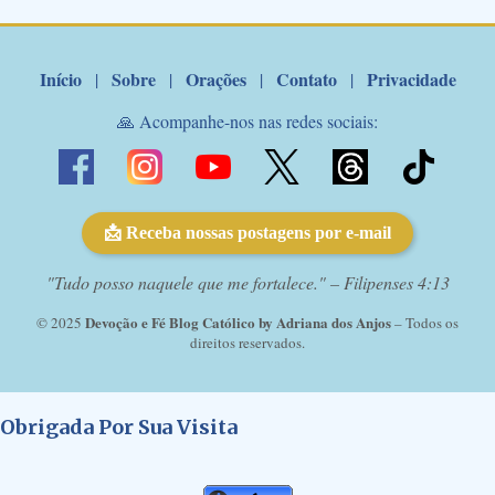
com o pod...
Início
Sobre
Orações
Contato
Privacidade
|
|
|
|
🙏 Acompanhe-nos nas redes sociais:
📩 Receba nossas postagens por e-mail
"Tudo posso naquele que me fortalece." – Filipenses 4:13
Devoção e Fé Blog Católico by Adriana dos Anjos
© 2025
– Todos os
direitos reservados.
Obrigada Por Sua Visita