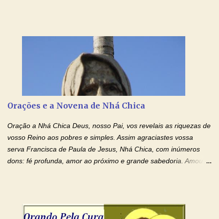
sobre graças. Oração para Pedir o Poder das Mãos
Ensanguentadas de Jesus (cura física e espiritual) "Cura-me,
Senhor Jesus! Jesus, coloca Tuas Mãos benditas,
ensanguentadas, chagadas e abertas, sobre mim, neste
momento. Sinto-me completamente sem forças para prosseguir,
carregando as minhas cruzes. Preciso que a força e o poder de
Tuas Mãos, que suportaram a mais profunda dor ao serem
pregadas na Cruz, reergam-me e curem-me agora. Jesus, não
peço somente por mim, mas também por todos aqueles que mais
Orações e a Novena de Nhá Chica
amo. Nós precisamos desesperadamente de cura física e
espiritual, através do toque consolador de tuas Mãos
Oração a Nhá Chica Deus, nosso Pai, vos revelais as riquezas de
ensanguentadas e infinitamente poderosas. Eu reconheço,
vosso Reino aos pobres e simples. Assim agraciastes vossa
apesar de toda a minha limitação e da infinidade dos meus ...
serva Francisca de Paula de Jesus, Nhá Chica, com inúmeros
dons: fé profunda, amor ao próximo e grande sabedoria. Amou a
Igreja e manteve uma terna devoção à Imaculada Conceição. Por
sua intercessão, concedei-nos a graça de que precisamos….. E
dai-nos a alegria de vê-la elevada à honra dos altares. Por nosso
Senhor Jesus Cristo, vosso Filho, na unidade do Espírito Santo.