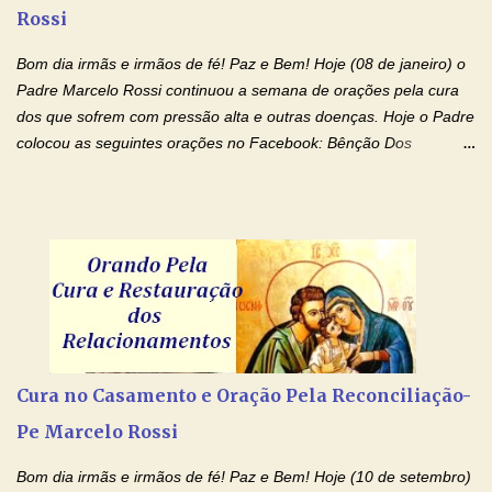
Rossi
sempre é fácil. A rotina cansa e o aprender exige uma série de
renúncias: o meu cinema, o meu jogo pr...
Bom dia irmãs e irmãos de fé! Paz e Bem! Hoje (08 de janeiro) o
Padre Marcelo Rossi continuou a semana de orações pela cura
dos que sofrem com pressão alta e outras doenças. Hoje o Padre
colocou as seguintes orações no Facebook: Bênção Dos
Enfermos , Oração De Cura De Todas As Doenças e Oração À
Nossa Senhora Da Saúde II . Que Deus abençoe vocês. Fiquem
com o Amor Ágape de Jesus e o Amor Materno de Nossa
Senhora! Adriana-Devoção e Fé Bênção Dos Enfermos O Senhor
Jesus esteja ao vosso lado, para vos defender, dentro de vós,
para vos conservar; diante de vós, pra vos conduzir; atrás de vós
para vos guardar; acima de vós, para vos abençoar. Ele que vive
e reina pelos séculos dos séculos. Amém! Oração De Cura De
Todas As Doenças Senhor Jesus, suplicamos no poder de Teu
Cura no Casamento e Oração Pela Reconciliação-
Nome † (sinal da cruz), que está acima de todo Nome, que todos
Pe Marcelo Rossi
os padrões de enfermidade física transmitidos em minha linha de
família, deixem de existir. Na Tua graça, Senhor, cortamos todos
Bom dia irmãs e irmãos de fé! Paz e Bem! Hoje (10 de setembro)
os laços...