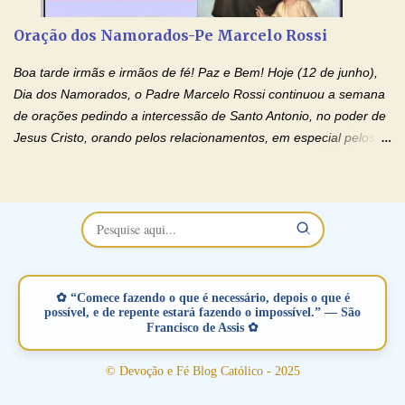
restaurar você e seu relacionamento. Adriana-Devoção e Fé
Oração Pelos Casais Que Estão Separados Casais que estão
Oração dos Namorados-Pe Marcelo Rossi
separados, devido ao envolvimento de outras pessoas no
relacionamento e que minaram, espiritualmente, a relação do
Boa tarde irmãs e irmãos de fé! Paz e Bem! Hoje (12 de junho),
casal. Vamos orar (coloque o seu esposo ou esposa diante de
Dia dos Namorados, o Padre Marcelo Rossi continuou a semana
Deus). "Senhor Jesus, restaura os laços ...
de orações pedindo a intercessão de Santo Antonio, no poder de
Jesus Cristo, orando pelos relacionamentos, em especial pelos
namorados . O Padre rezou a Oração dos Namorados e colocou
no Facebook a mesma oração em formato de papiro e cin co
maravilhosos cartões que coloquei aqui para vocês. Não perca
esta abençoada semana no Momento de Fé do Padre Marcelo,
vamos juntos formar esta forte corrente de orações. Você que
está sonhando em encontrar um companheiro(a), um amor
verdadeiro, ou que está com problemas no relacionamento
✿ “Comece fazendo o que é necessário, depois o que é
amoroso, creia na poderosa intercessão deste santo amigo:
possível, e de repente estará fazendo o impossível.” — São
Francisco de Assis ✿
Santo Antonio! Tenha fé, não desista, pois ele intercede por nós
junto a Jesus! Fique no Amor Ágape de Jesus e no Amor Materno
© Devoção e Fé Blog Católico - 2025
de Nossa Senhora. Adriana-Devoção e Fé Mensagem do Padre
Marcelo Rossi por E-mail: Amados!! Nesta quarta feira, orando