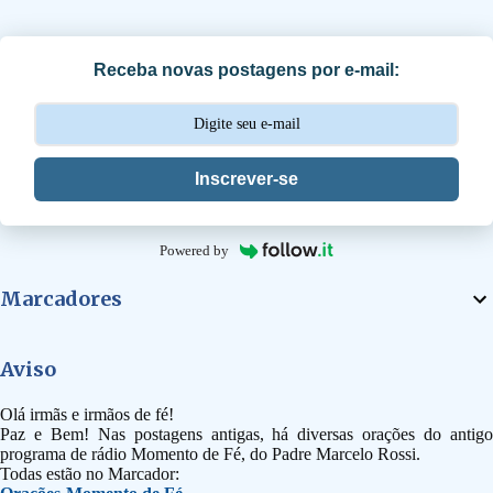
r
i
Receba novas postagens por e-mail:
o
s
Inscrever-se
Powered by
Marcadores
Aviso
Olá irmãs e irmãos de fé!
Paz e Bem! Nas postagens antigas, há diversas orações do antigo
programa de rádio Momento de Fé, do Padre Marcelo Rossi.
Todas estão no Marcador: