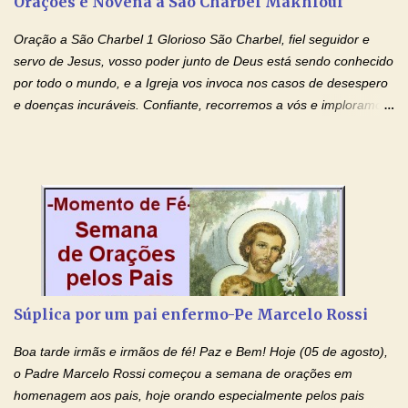
Orações e Novena à São Charbel Makhlouf
esforço maior em meus estudos e uma vida mais digna de tua
santidade. Glória… Deus, que quiseste atrair tudo a teu unigênito
Oração a São Charbel 1 Glorioso São Charbel, fiel seguidor e
Filho, que foi crucificado, permite que, pelos méritos e exemplos
servo de Jesus, vosso poder junto de Deus está sendo conhecido
de te...
por todo o mundo, e a Igreja vos invoca nos casos de desespero
e doenças incuráveis. Confiante, recorremos a vós e imploramos
o vosso auxílio no transe difícil em que nos encontramos.
Concedei-nos a graça, juntamente com todas as que
necessitamos, dando-nos saúde para o corpo e para a alma.
Queremos sempre lembrar-nos deste favor, da vossa intercessão
e invocar-vos como nosso patrono, para maior glória de Deus e o
bem de nossas almas. São Charbel! Rogai por Nós e por todos
aqueles que invocam o vosso nome e auxílio. Amén. Oração 2 Ó
Deus, admirável em Vossos Santos, Vós que inspirastes a São
Charbel seguir o caminho da perfeição, lhe concedestes a graça
Súplica por um pai enfermo-Pe Marcelo Rossi
e a força para fazer triunfar, na sua vida, o heroísmo das virtudes
monásticas: a obediência, a castidade e a voluntária pobreza, e
Boa tarde irmãs e irmãos de fé! Paz e Bem! Hoje (05 de agosto),
manifestastes o poder de sua intercessão por numerosos
o Padre Marcelo Rossi começou a semana de orações em
milagres e gra...
homenagem aos pais, hoje orando especialmente pelos pais