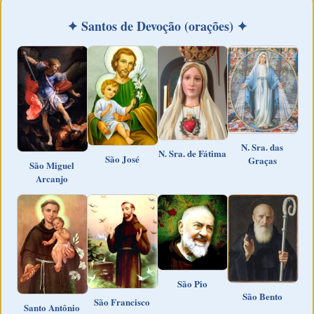
✦ Santos de Devoção (orações) ✦
N. Sra. das
N. Sra. de Fátima
São José
Graças
São Miguel
Arcanjo
São Pio
São Bento
São Francisco
Santo Antônio