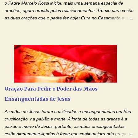
o Padre Marcelo Rossi iniciou mais uma semana especial de
orações, agora orando pelos relacionamentos. Trouxe para vocês
as duas orações que o padre fez hoje: Cura no Casamento e a
Oração Pela Reconciliação Dos Cônjuges . Se você está
sofrendo em seu relacionamento amoroso, faça alguma coisa por
ele antes de desistir: Ore! Entre nesta corrente diária de orações
com o Momento de Fé. Que Deus abençoe e que todo
relacionamento seja fortalecido e curado no amor Ágape de
Jesus. Adriana-Devoção e Fé Mensagem do Padre Marcelo Rossi
em seu Facebook: Amados, iniciamos uma semana para orar
pelos relacionamentos. Diz a Bíblia sagrada: "O amor é paciente,
o amor é prestativo; não é invejoso, não se ostenta, não se incha
Oração Para Pedir o Poder das Mãos
de orgulho. Nada faz de inconveniente, não procura o seu próprio
Ensanguentadas de Jesus
interesse, não se irrita, não guarda rancor. Não se alegra com a
injustiça, mas regozija-se com a verdade. T...
As mãos de Jesus foram crucificadas e ensanguentadas em Sua
crucificação, na paixão e morte. A fonte de todas as graças é a
paixão e morte de Jesus, portanto, as mãos ensanguentadas
estão diretamente ligadas à fonte que continua jorrando graças