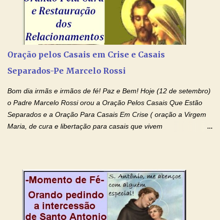
Amém. Novena a Nhá Chica (Oração para obter os favores
celestiais através da intercessão da Serva de Deus Nhá Chica)
(Rezar durante nove dias seguidos ou intercalados) Nhá Chica,
recorro a vós como intercessora entre a Bondade Divina e as
necessidades humanas. Peço-vos, como favor espiritual, que
Oração pelos Casais em Crise e Casais
entregueis nas mãos do Santíssimo o meu pedido urgente (Fazer
Separados-Pe Marcelo Rossi
o pedido). Acolhei, Nhá Chica, no vosso coração bondoso as
minhas necessidades e amparai-me nesta oração (Fazer o ...
Bom dia irmãs e irmãos de fé! Paz e Bem! Hoje (12 de setembro)
o Padre Marcelo Rossi orou a Oração Pelos Casais Que Estão
Separados e a Oração Para Casais Em Crise ( oração a Virgem
Maria, de cura e libertação para casais que vivem
relacionamentos conturbados, não conseguem firmar namoro,
noivado e tem dificuldade em encontrar o seu marido, a sua
esposa) . O padre continua com a semana especial de orações
no programa de rádio Momento de Fé, pela cura dos
relacionamentos. Seu relacionamento está doente? Você está
sofrendo? Então ouça o Momento de Fé e entre nesta corrente
de orações abençoadas, d eixe o Amor Ágape de Jesus curar e