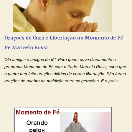
peço por.... (diga o nome do seu pai falecido) , que chamastes
deste mundo. Dai-lhe a felicidade, a luz e a paz. Que ele, tendo
passado pela morte, participe do convívio de Vossos santos na
luz eterna, como prometestes a Abraão e à sua descendência.
Que sua alma nada sofra, e Vos digneis ressuscitá-lo com os
Vossos santos no dia da ressurreição e da recompensa. Pe...
Orações de Cura e Libertação no Momento de Fé-
Pe Marcelo Rossi
Olá amigas e amigos de fé! Para quem ouve diariamente o
programa Momento de Fé com o Padre Marcelo Rossi, sabe que
o padre tem feito orações diárias de cura e libertação. São fortes
orações de quebra de maldição entre as gerações. E o padre tem
deixado as orações no facebook dele, mas como sei que muitas
pessoas não tem facebook, então resolvi copiar as orações e
colocar aqui no Blog. Espero que ajude quem estava procurando
por estas valiosas orações. Tenham um lindo fim de semana na
paz de Jesus Cristo e no amor de Maria Santíssima. Adriana-
Devoção e Fé Clique para acessar: Facebook Padre Marcelo
Rossi Site Padre Marcelo Rossi (para ouvir o Momento de Fé)