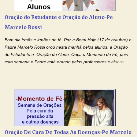
Tocai, Cura! E Restaura! "Jesus, no poder de Seu Nome, peço
agora que as águas do meu batismo fluam para trás através das
Oração do Estudante e Oração do Aluno-Pe
gerações, através de todas as raízes da minha árvore
Marcelo Rossi
genealógica. Que o Sangue de Jesus, purificador e vivificante,
flua através de todas as gerações: primeira...
Bom dia irmãs e irmãos de fé. Paz e Bem! Hoje (17 de outubro) o
Padre Marcelo Rossi orou nesta manhã pelos alunos, a Oração
do Estudante e Oração do Aluno. Ouça o Momento de Fé, pois
esta semana o Padre está orando pelos professores e alunos.
Você que está em semana de provas, que está estudando para
concursos, vestibulares, para o Enem; além de estudar, se
prepare também orando para permancer tranquilo, pronto
intelectualmente e espiritualmente para o dia da prova. Confie no
amor Ágape de Jesus e no amor materno de Nossa Senhora.
Fique com a paz de Jesus e o amor de Maria! Adriana-Devoção e
Fé Oração do Estudante I Senhor, eu sou estudante, e por sinal,
inteligente. Prova isto é o fato de eu estar aqui, conversando com
o Senhor. Obrigado pelo dom da inteligência e pela possibilidade
Oração De Cura De Todas As Doenças-Pe Marcelo
de estudar. Mas, como o Senhor sabe, a vida de estudante nem