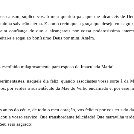
 vos causou, suplico-vos, ó meu querido pai, que me alcanceis de D
 minha salvação eterna. E como creio que a graça que desejo conseguir
eira confiança de que a alcançareis por vossa poderosíssima interce
ireitai-a e rogai ao boníssimo Deus por mim. Amém.
es escolhido milagrosamente para esposo da Imaculada Maria!
rimentastes, naquele dia feliz, quando associastes vossa sorte à da 
njos, por serdes o sustentáculo da Mãe do Verbo encarnado e, por esse
 anjos do céu e, de todo o meu coração, vos felicito por vos ter sido d
icou a vosso serviço. Que transbordante felicidade! Que maravilha terd
Seu seio sagrado!