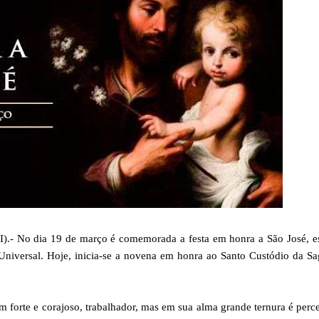
 No dia 19 de março é comemorada a festa em honra a São José, e
 Universal. Hoje, inicia-se a novena em honra ao Santo Custódio da S
orte e corajoso, trabalhador, mas em sua alma grande ternura é perc