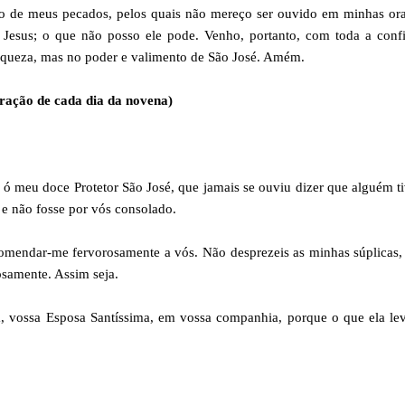
ão de meus pecados, pelos quais não mereço ser ouvido em minhas ora
Jesus; o que não posso ele pode. Venho, portanto, com toda a confi
raqueza, mas no poder e valimento de São José. Amém.
ração de cada dia da novena)
ó meu doce Protetor São José, que jamais se ouviu dizer que alguém t
e não fosse por vós consolado.
mendar-me fervorosamente a vós. Não desprezeis as minhas súplicas,
osamente. Assim seja.
a, vossa Esposa Santíssima, em vossa companhia, porque o que ela l