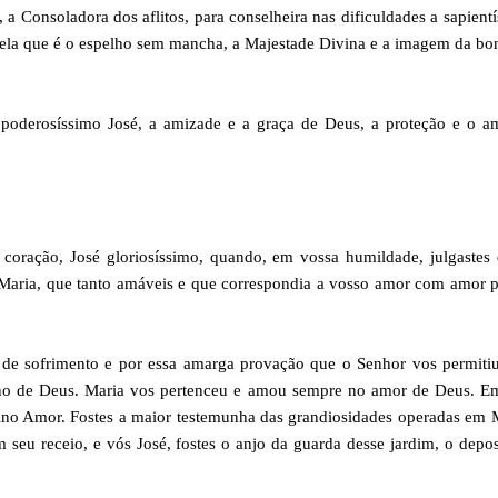
 a Consoladora dos aflitos, para conselheira nas dificuldades a sapient
quela que é o espelho sem mancha, a Majestade Divina e a imagem da b
, poderosíssimo José, a amizade e a graça de Deus, a proteção e o 
coração, José gloriosíssimo, quando, em vossa humildade, julgastes
 Maria, que tanto amáveis e que correspondia a vosso amor com amor 
de sofrimento e por essa amarga provação que o Senhor vos permitiu
ilho de Deus. Maria vos pertenceu e amou sempre no amor de Deus. E
vino Amor. Fostes a maior testemunha das grandiosidades operadas em 
 seu receio, e vós José, fostes o anjo da guarda desse jardim, o depos