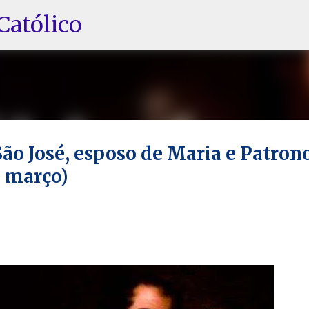
Pular para o conteúdo principal
Católico
ão José, esposo de Maria e Patron
e março)