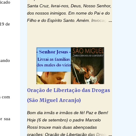
ficado
Santa Cruz, livrai-nos, Deus, Nosso Senhor,
dos nossos inimigos. Em nome do Pai e do
Filho e do Espírito Santo. Amém. Invocação
 19 de
ao Espírito Santo: Vinde Espírito Santo,
enchei os corações dos vossos fiéis e
acendei neles o fogo do vosso amor. Enviai
o vosso Espírito e tudo será criado. E
renovareis a face da terra. Oremos: Ó
uando
Deus, que instruístes os corações dos
vossos fiéis com a luz do Espírito Santo,
fazei que apreciemos retamente todas as
coisas segundo o mesmo Espírito e
Oração de Libertação das Drogas
gozemos sempre da sua consolação. Por
os com
(São Miguel Arcanjo)
Cristo, Senhor Nosso. Amém. Creio: Creio
em Deus Pai Todo-Poderoso, Criador do
Bom dia irmãs e irmãos de fé! Paz e Bem!
céu e da terra; e em Jesus Cristo, seu único
or sua
Hoje (6 de setembro) o padre Marcelo
Filho, nosso Senhor; que foi concebido pelo
Rossi trouxe mais duas abençoadas
poder do Espí­rito Santo; nasceu da Virgem
orações: Oração de Libertação das Drogas