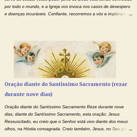
de te...
por todo o mundo, e a Igreja vos invoca nos casos de desespero
e doenças incuráveis. Confiante, recorremos a vós e imploramos
o vosso auxílio no transe difícil em que nos encontramos.
Concedei-nos a graça, juntamente com todas as que
necessitamos, dando-nos saúde para o corpo e para a alma.
Queremos sempre lembrar-nos deste favor, da vossa intercessão
e invocar-vos como nosso patrono, para maior glória de Deus e o
bem de nossas almas. São Charbel! Rogai por Nós e por todos
aqueles que invocam o vosso nome e auxílio. Amén. Oração 2 Ó
Deus, admirável em Vossos Santos, Vós que inspirastes a São
Charbel seguir o caminho da perfeição, lhe concedestes a graça
Oração diante do Santíssimo Sacramento (rezar
e a força para fazer triunfar, na sua vida, o heroísmo das virtudes
durante nove dias)
monásticas: a obediência, a castidade e a voluntária pobreza, e
manifestastes o poder de sua intercessão por numerosos
Oração diante do Santíssimo Sacramento Reze durante nove
milagres e gra...
dias, diante do Santíssimo Sacramento, esta oração: Jesus
Ressuscitado, eu creio que o Senhor está vivo diante dos meus
olhos, na Hóstia consagrada. Creio também, Jesus, no Seu poder
contra toda espécie de mal, porque o Senhor venceu, pela sua