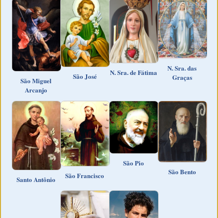
N. Sra. das
N. Sra. de Fátima
São José
Graças
São Miguel
Arcanjo
São Pio
São Bento
São Francisco
Santo Antônio