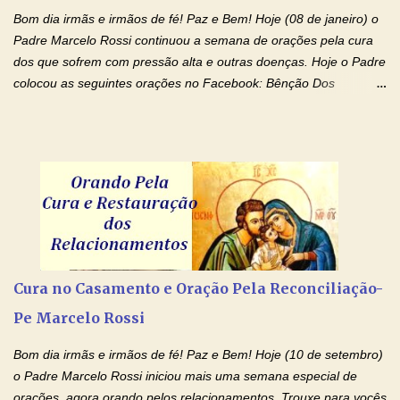
renúncias: o meu cinema, o meu jogo pr...
Bom dia irmãs e irmãos de fé! Paz e Bem! Hoje (08 de janeiro) o
Padre Marcelo Rossi continuou a semana de orações pela cura
dos que sofrem com pressão alta e outras doenças. Hoje o Padre
colocou as seguintes orações no Facebook: Bênção Dos
Enfermos , Oração De Cura De Todas As Doenças e Oração À
Nossa Senhora Da Saúde II . Que Deus abençoe vocês. Fiquem
com o Amor Ágape de Jesus e o Amor Materno de Nossa
Senhora! Adriana-Devoção e Fé Bênção Dos Enfermos O Senhor
Jesus esteja ao vosso lado, para vos defender, dentro de vós,
para vos conservar; diante de vós, pra vos conduzir; atrás de vós
para vos guardar; acima de vós, para vos abençoar. Ele que vive
e reina pelos séculos dos séculos. Amém! Oração De Cura De
Todas As Doenças Senhor Jesus, suplicamos no poder de Teu
Cura no Casamento e Oração Pela Reconciliação-
Nome † (sinal da cruz), que está acima de todo Nome, que todos
Pe Marcelo Rossi
os padrões de enfermidade física transmitidos em minha linha de
família, deixem de existir. Na Tua graça, Senhor, cortamos todos
Bom dia irmãs e irmãos de fé! Paz e Bem! Hoje (10 de setembro)
os laços...
o Padre Marcelo Rossi iniciou mais uma semana especial de
orações, agora orando pelos relacionamentos. Trouxe para vocês