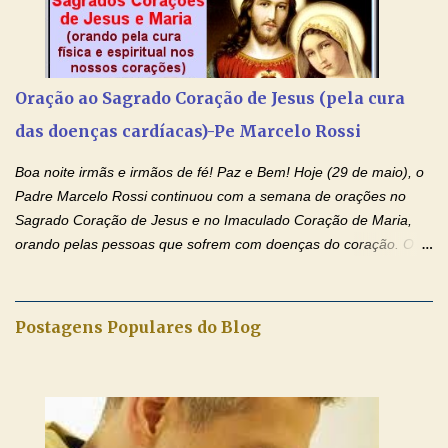
anunciado ontem, entramos em uma semana de homenagens
aos nossos pais. Hoje nossas orações serão focadas nos pais
que não se encontram bem de saúde, OS PAIS ENFERMOS!
Amados, durante toda esta semana vamos orar pelos nossos
Oração ao Sagrado Coração de Jesus (pela cura
pais. Vamos dedicar um dia para os pais mais idosos, pais que
das doenças cardíacas)-Pe Marcelo Rossi
estão doentes, pais que estão longe dos filhos, pais que já são
falecidos, pais que tem problemas com vícios, enfim, vamos orar
Boa noite irmãs e irmãos de fé! Paz e Bem! Hoje (29 de maio), o
para todos os pais. Hoje vamos d...
Padre Marcelo Rossi continuou com a semana de orações no
Sagrado Coração de Jesus e no Imaculado Coração de Maria,
orando pelas pessoas que sofrem com doenças do coração. O
Padre rezou a Oração ao Sagrado Coração de Jesus e colocou
no Facebook a mesma oração em formato de papiro e cin co
maravilhosos cartões que coloquei aqui para vocês. Não perca
Postagens Populares do Blog
esta abençoada semana de orações no programa de rádio
Momento de Fé, vamos juntos formar uma forte corrente de
orações com o Padre Marcelo. Não desista do milagre, da cura;
tenha fé, creia firmemente e ore incessantemente até que o
Kairós aconteça em sua vida. Fique no Amor Ágape de Jesus e