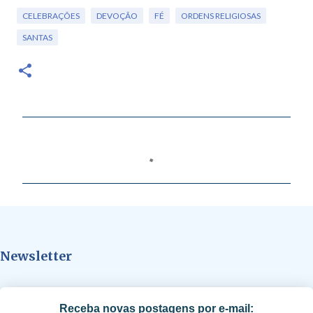
CELEBRAÇÕES
DEVOÇÃO
FÉ
ORDENS RELIGIOSAS
SANTAS
C
o
m
e
n
t
Newsletter
á
r
i
Receba novas postagens por e-mail: