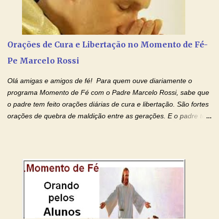
no Amor Materno de Nossa Senhora. Adriana-Devoção e Fé
Mensagem do Padre Marcelo Rossi por E-mail: Amados!! Nesta
quarta feira, vamos orar pelas pessoas que sofrem com as
doenças do coração, NO SAGRADO CORAÇÃO DE JESUS E NO
Orações de Cura e Libertação no Momento de Fé-
IMACULADO CORAÇÃO DE MAR...
Pe Marcelo Rossi
Olá amigas e amigos de fé! Para quem ouve diariamente o
programa Momento de Fé com o Padre Marcelo Rossi, sabe que
o padre tem feito orações diárias de cura e libertação. São fortes
orações de quebra de maldição entre as gerações. E o padre tem
deixado as orações no facebook dele, mas como sei que muitas
pessoas não tem facebook, então resolvi copiar as orações e
colocar aqui no Blog. Espero que ajude quem estava procurando
por estas valiosas orações. Tenham um lindo fim de semana na
paz de Jesus Cristo e no amor de Maria Santíssima. Adriana-
Devoção e Fé Clique para acessar: Facebook Padre Marcelo
Rossi Site Padre Marcelo Rossi (para ouvir o Momento de Fé)
Tocai, Cura! E Restaura! "Jesus, no poder de Seu Nome, peço