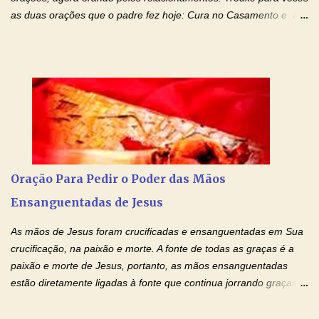
as duas orações que o padre fez hoje: Cura no Casamento e a
Oração Pela Reconciliação Dos Cônjuges . Se você está
sofrendo em seu relacionamento amoroso, faça alguma coisa por
ele antes de desistir: Ore! Entre nesta corrente diária de orações
com o Momento de Fé. Que Deus abençoe e que todo
relacionamento seja fortalecido e curado no amor Ágape de
Jesus. Adriana-Devoção e Fé Mensagem do Padre Marcelo Rossi
em seu Facebook: Amados, iniciamos uma semana para orar
pelos relacionamentos. Diz a Bíblia sagrada: "O amor é paciente,
o amor é prestativo; não é invejoso, não se ostenta, não se incha
Oração Para Pedir o Poder das Mãos
de orgulho. Nada faz de inconveniente, não procura o seu próprio
Ensanguentadas de Jesus
interesse, não se irrita, não guarda rancor. Não se alegra com a
injustiça, mas regozija-se com a verdade. T...
As mãos de Jesus foram crucificadas e ensanguentadas em Sua
crucificação, na paixão e morte. A fonte de todas as graças é a
paixão e morte de Jesus, portanto, as mãos ensanguentadas
estão diretamente ligadas à fonte que continua jorrando graças
sobre graças. Oração para Pedir o Poder das Mãos
Ensanguentadas de Jesus (cura física e espiritual) "Cura-me,