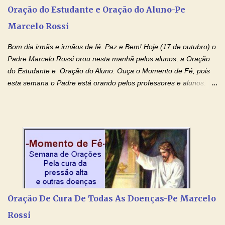
agora que as águas do meu batismo fluam para trás através das
Oração do Estudante e Oração do Aluno-Pe
gerações, através de todas as raízes da minha árvore
Marcelo Rossi
genealógica. Que o Sangue de Jesus, purificador e vivificante,
flua através de todas as gerações: primeira...
Bom dia irmãs e irmãos de fé. Paz e Bem! Hoje (17 de outubro) o
Padre Marcelo Rossi orou nesta manhã pelos alunos, a Oração
do Estudante e Oração do Aluno. Ouça o Momento de Fé, pois
esta semana o Padre está orando pelos professores e alunos.
Você que está em semana de provas, que está estudando para
concursos, vestibulares, para o Enem; além de estudar, se
prepare também orando para permancer tranquilo, pronto
intelectualmente e espiritualmente para o dia da prova. Confie no
amor Ágape de Jesus e no amor materno de Nossa Senhora.
Fique com a paz de Jesus e o amor de Maria! Adriana-Devoção e
Fé Oração do Estudante I Senhor, eu sou estudante, e por sinal,
inteligente. Prova isto é o fato de eu estar aqui, conversando com
o Senhor. Obrigado pelo dom da inteligência e pela possibilidade
Oração De Cura De Todas As Doenças-Pe Marcelo
de estudar. Mas, como o Senhor sabe, a vida de estudante nem
Rossi
sempre é fácil. A rotina cansa e o aprender exige uma série de