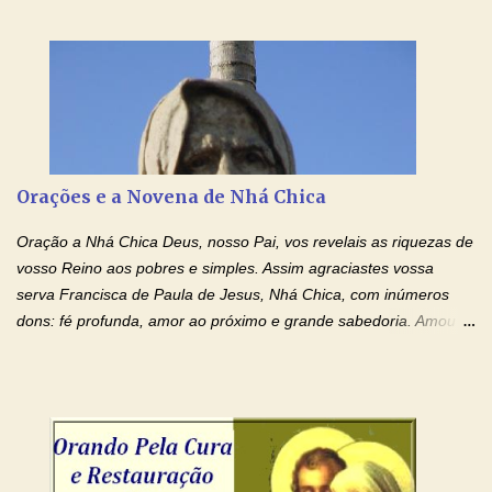
Senhor Jesus! Jesus, coloca Tuas Mãos benditas,
ensanguentadas, chagadas e abertas, sobre mim, neste
momento. Sinto-me completamente sem forças para prosseguir,
carregando as minhas cruzes. Preciso que a força e o poder de
Tuas Mãos, que suportaram a mais profunda dor ao serem
pregadas na Cruz, reergam-me e curem-me agora. Jesus, não
peço somente por mim, mas também por todos aqueles que mais
Orações e a Novena de Nhá Chica
amo. Nós precisamos desesperadamente de cura física e
espiritual, através do toque consolador de tuas Mãos
Oração a Nhá Chica Deus, nosso Pai, vos revelais as riquezas de
ensanguentadas e infinitamente poderosas. Eu reconheço,
vosso Reino aos pobres e simples. Assim agraciastes vossa
apesar de toda a minha limitação e da infinidade dos meus ...
serva Francisca de Paula de Jesus, Nhá Chica, com inúmeros
dons: fé profunda, amor ao próximo e grande sabedoria. Amou a
Igreja e manteve uma terna devoção à Imaculada Conceição. Por
sua intercessão, concedei-nos a graça de que precisamos….. E
dai-nos a alegria de vê-la elevada à honra dos altares. Por nosso
Senhor Jesus Cristo, vosso Filho, na unidade do Espírito Santo.
Amém. Novena a Nhá Chica (Oração para obter os favores
celestiais através da intercessão da Serva de Deus Nhá Chica)