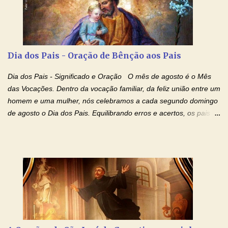
Não desista, Jesus irá curar todas suas feridas, Creia! Adriana-
Devoção e Fé Oração de Libertação das Drogas (São Miguel
Arcanjo) "Senhor, Pai Eterno, em Nome de Teu Filho Jesus,
Nosso Senhor Jesus Cristo, concedei a vida a todos aqueles que
Dia dos Pais - Oração de Bênção aos Pais
se encontram encarcerados em um vício, escravos de alguma
droga. Senhor, Pai Poderoso e cheio de Misericórdia, na
Dia dos Pais - Significado e Oração O mês de agosto é o Mês
autoridade do Nome de Jesus libertai da escravidão do vício das
das Vocações. Dentro da vocação familiar, da feliz união entre um
drogas, c...
homem e uma mulher, nós celebramos a cada segundo domingo
de agosto o Dia dos Pais. Equilibrando erros e acertos, os pais
têm um papel importante na formação do caráter e no decorrer
da vida dos filhos. Os pais acompanham seu crescimento, seu
desenvolvimento intelectual e se esforçam para dar aos filhos,
conforto, boa alimentação, educação de qualidade. E, em geral,
procuram orientá-los para que enfrentem o mundo, com suas
alegrias, com seus dissabores. Acompanham-nos em suas
vitórias, em seus fracassos, em suas lutas. É claro que há
exceções, mas essas exceções só confirmam uma regra porque
pais que não se preocupam com seus filhos não estão no seu