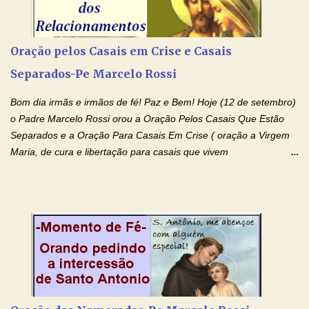
(Rezar durante nove dias seguidos ou intercalados) Nhá Chica,
recorro a vós como intercessora entre a Bondade Divina e as
necessidades humanas. Peço-vos, como favor espiritual, que
Oração pelos Casais em Crise e Casais
entregueis nas mãos do Santíssimo o meu pedido urgente (Fazer
Separados-Pe Marcelo Rossi
o pedido). Acolhei, Nhá Chica, no vosso coração bondoso as
minhas necessidades e amparai-me nesta oração (Fazer o ...
Bom dia irmãs e irmãos de fé! Paz e Bem! Hoje (12 de setembro)
o Padre Marcelo Rossi orou a Oração Pelos Casais Que Estão
Separados e a Oração Para Casais Em Crise ( oração a Virgem
Maria, de cura e libertação para casais que vivem
relacionamentos conturbados, não conseguem firmar namoro,
noivado e tem dificuldade em encontrar o seu marido, a sua
esposa) . O padre continua com a semana especial de orações
no programa de rádio Momento de Fé, pela cura dos
relacionamentos. Seu relacionamento está doente? Você está
sofrendo? Então ouça o Momento de Fé e entre nesta corrente
de orações abençoadas, d eixe o Amor Ágape de Jesus curar e
restaurar você e seu relacionamento. Adriana-Devoção e Fé
Oração Pelos Casais Que Estão Separados Casais que estão