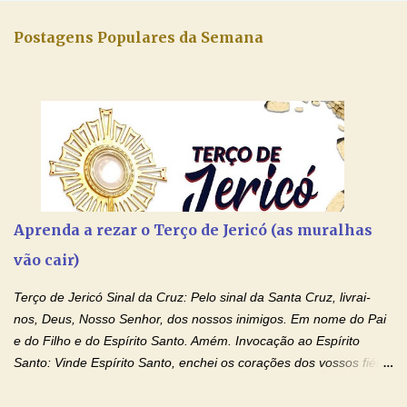
Postagens Populares da Semana
Aprenda a rezar o Terço de Jericó (as muralhas
vão cair)
Terço de Jericó Sinal da Cruz: Pelo sinal da Santa Cruz, livrai-
nos, Deus, Nosso Senhor, dos nossos inimigos. Em nome do Pai
e do Filho e do Espírito Santo. Amém. Invocação ao Espírito
Santo: Vinde Espírito Santo, enchei os corações dos vossos fiéis
e acendei neles o fogo do vosso amor. Enviai o vosso Espírito e
tudo será criado. E renovareis a face da terra. Oremos: Ó Deus,