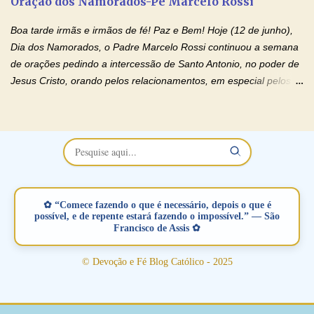
Oração dos Namorados-Pe Marcelo Rossi
separados, devido ao envolvimento de outras pessoas no
relacionamento e que minaram, espiritualmente, a relação do
Boa tarde irmãs e irmãos de fé! Paz e Bem! Hoje (12 de junho),
casal. Vamos orar (coloque o seu esposo ou esposa diante de
Dia dos Namorados, o Padre Marcelo Rossi continuou a semana
Deus). "Senhor Jesus, restaura os laços ...
de orações pedindo a intercessão de Santo Antonio, no poder de
Jesus Cristo, orando pelos relacionamentos, em especial pelos
namorados . O Padre rezou a Oração dos Namorados e colocou
no Facebook a mesma oração em formato de papiro e cin co
maravilhosos cartões que coloquei aqui para vocês. Não perca
esta abençoada semana no Momento de Fé do Padre Marcelo,
vamos juntos formar esta forte corrente de orações. Você que
está sonhando em encontrar um companheiro(a), um amor
verdadeiro, ou que está com problemas no relacionamento
✿ “Comece fazendo o que é necessário, depois o que é
amoroso, creia na poderosa intercessão deste santo amigo:
possível, e de repente estará fazendo o impossível.” — São
Francisco de Assis ✿
Santo Antonio! Tenha fé, não desista, pois ele intercede por nós
junto a Jesus! Fique no Amor Ágape de Jesus e no Amor Materno
© Devoção e Fé Blog Católico - 2025
de Nossa Senhora. Adriana-Devoção e Fé Mensagem do Padre
Marcelo Rossi por E-mail: Amados!! Nesta quarta feira, orando
com o pod...