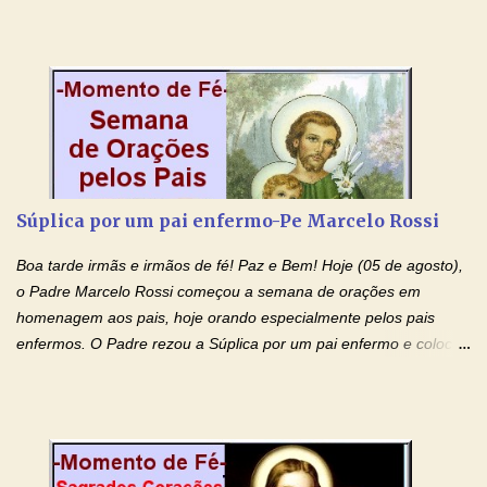
Morte e Ressurreição, o pecado e a morte. Seu preciosíssimo
Sangue derramado cruz estpa presente na Hóstia Santa. Eu
creio, Jesus, e clamo que este Sangue seja agora derramado
sobre mim e sobre todos os meus familiares. Eu peço, Senhor
Jesus, que, pelo poder libertador e salvítico deste Sangue,
possamos nos livrar de toda opressão diabólica que possa estar
prejudicando a nossa família. Peço também que atenda, em
especial, este pedido que agora faço na Sua presença:
Súplica por um pai enfermo-Pe Marcelo Rossi
(apresente aqui o seu pedido...) Eu, desde já, agradeço de
coração, confiante que o Senhor me atenderá. Eu louvo o Pai por
Boa tarde irmãs e irmãos de fé! Paz e Bem! Hoje (05 de agosto),
ter nos dado o Senhor, Jesus, como presente de Páscoa. eu
o Padre Marcelo Rossi começou a semana de orações em
agradeço de coração ao Espíri...
homenagem aos pais, hoje orando especialmente pelos pais
enfermos. O Padre rezou a Súplica por um pai enfermo e colocou
no Facebook a mesma oração em formato de papiro e cin co
maravilhosos cartões que coloquei aqui para vocês. Tenha uma
iluminada semana no Amor Ágape de Jesus e no Amor Materno
de Nossa Senhora. Adriana dos Anjos-Devoção e Fé Mensagem
do Padre Marcelo Rossi por E-mail e Facebook: Como foi