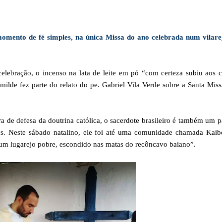
omento de fé simples, na única Missa do ano celebrada num vilare
celebração, o incenso na lata de leite em pó “com certeza subiu aos 
ilde fez parte do relato do pe. Gabriel Vila Verde sobre a Santa Mis
ra de defesa da doutrina católica, o sacerdote brasileiro é também um 
os. Neste sábado natalino, ele foi até uma comunidade chamada Kaib
m lugarejo pobre, escondido nas matas do recôncavo baiano”.