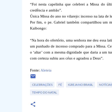
“Foi nesta capelinha que celebrei a Missa do úl
credência e ambão”.
Única Missa do ano no vilarejo: incenso na lata de l
Por fim, o pe. Gabriel também compartilhou um m
Kaibongo:
“Na hora do ofertório, uma senhora me deu essa lat
um punhado de incenso comprado para a Missa. Certa
o ‘altar’ com a mesma dignidade que daria a um tu
com certeza subiu aos céus e agradou a Deus”.
Fonte:
Aleteia
CELEBRAÇÕES
FÉ
IGREJA NO BRASIL
NOTÍCIAS
TEMPO DO NATAL