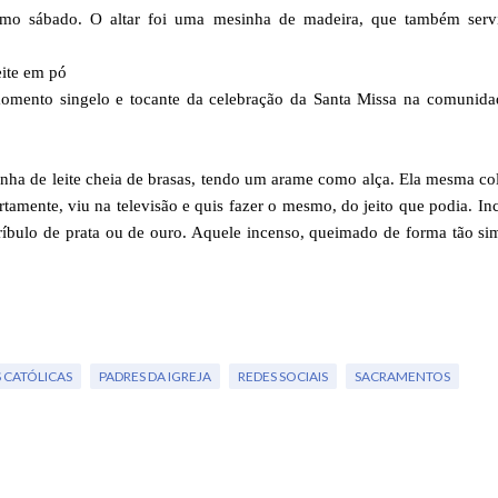
timo sábado. O altar foi uma mesinha de madeira, que também serv
eite em pó
omento singelo e tocante da celebração da Santa Missa na comunida
inha de leite cheia de brasas, tendo um arame como alça. Ela mesma c
mente, viu na televisão e quis fazer o mesmo, do jeito que podia. In
ríbulo de prata ou de ouro. Aquele incenso, queimado de forma tão si
 CATÓLICAS
PADRES DA IGREJA
REDES SOCIAIS
SACRAMENTOS