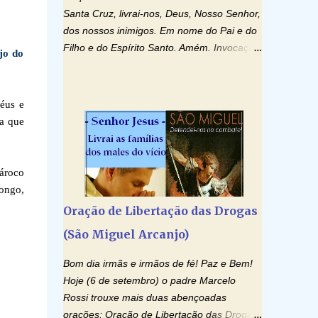
Santa Cruz, livrai-nos, Deus, Nosso Senhor,
dos nossos inimigos. Em nome do Pai e do
Filho e do Espírito Santo. Amém. Invocação
jo do
ao Espírito Santo: Vinde Espírito Santo,
enchei os corações dos vossos fiéis e
acendei neles o fogo do vosso amor. Enviai
céus e
o vosso Espírito e tudo será criado. E
sa que
renovareis a face da terra. Oremos: Ó
Deus, que instruístes os corações dos
vossos fiéis com a luz do Espírito Santo,
pároco
fazei que apreciemos retamente todas as
ongo,
coisas segundo o mesmo Espírito e
Oração de Libertação das Drogas
gozemos sempre da sua consolação. Por
(São Miguel Arcanjo)
Cristo, Senhor Nosso. Amém. Creio: Creio
em Deus Pai Todo-Poderoso, Criador do
Bom dia irmãs e irmãos de fé! Paz e Bem!
céu e da terra; e em Jesus Cristo, seu único
Hoje (6 de setembro) o padre Marcelo
Filho, nosso Senhor; que foi concebido pelo
Rossi trouxe mais duas abençoadas
poder do Espí­rito Santo; nasceu da Virgem
orações: Oração de Libertação das Drogas