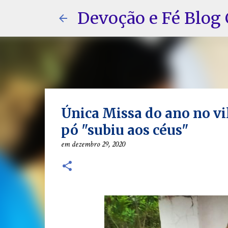
Devoção e Fé Blog 
Única Missa do ano no vil
pó "subiu aos céus"
em
dezembro 29, 2020