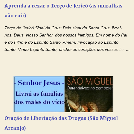
Aprenda a rezar o Terço de Jericó (as muralhas
vão cair)
Terço de Jericó Sinal da Cruz: Pelo sinal da Santa Cruz, livrai-
nos, Deus, Nosso Senhor, dos nossos inimigos. Em nome do Pai
e do Filho e do Espírito Santo. Amém. Invocação ao Espírito
Santo: Vinde Espírito Santo, enchei os corações dos vossos fiéis
e acendei neles o fogo do vosso amor. Enviai o vosso Espírito e
tudo será criado. E renovareis a face da terra. Oremos: Ó Deus,
que instruístes os corações dos vossos fiéis com a luz do Espírito
Santo, fazei que apreciemos retamente todas as coisas segundo
o mesmo Espírito e gozemos sempre da sua consolação. Por
Cristo, Senhor Nosso. Amém. Creio: Creio em Deus Pai Todo-
Poderoso, Criador do céu e da terra; e em Jesus Cristo, seu
único Filho, nosso Senhor; que foi concebido pelo poder do Espí­
rito Santo; nasceu da Virgem Maria, padeceu sob Pôncio Pilatos,
Oração de Libertação das Drogas (São Miguel
foi crucificado, morto e sepultado. Desceu à mansão dos mortos;
Arcanjo)
ressuscitou ao terceiro dia; subiu aos céus, está sentado à direita