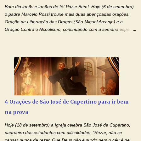
de Deus Pai todo-poderoso, donde há de vir a julgar os v...
Bom dia irmãs e irmãos de fé! Paz e Bem! Hoje (6 de setembro)
o padre Marcelo Rossi trouxe mais duas abençoadas orações:
Oração de Libertação das Drogas (São Miguel Arcanjo) e a
Oração Contra o Alcoolismo, continuando com a semana especial
de orações para cura dos vícios. Todos são capazes de se
libertar deste mal, bastar ter fé, acreditar verdadeiramente e
entregar a vida totalmente nas mãos de Jesus. Deixe o amor
Ágape de nosso Pai Santo - Jesus - te curar, deixe nossa
Mãezinha do Céu - Maria - te proteger com Seu divino manto.
Não desista, Jesus irá curar todas suas feridas, Creia! Adriana-
Devoção e Fé Oração de Libertação das Drogas (São Miguel
Arcanjo) "Senhor, Pai Eterno, em Nome de Teu Filho Jesus,
Nosso Senhor Jesus Cristo, concedei a vida a todos aqueles que
4 Orações de São José de Cupertino para ir bem
se encontram encarcerados em um vício, escravos de alguma
na prova
droga. Senhor, Pai Poderoso e cheio de Misericórdia, na
autoridade do Nome de Jesus libertai da escravidão do vício das
Hoje (18 de setembro) a Igreja celebra São José de Cupertino,
drogas, c...
padroeiro dos estudantes com dificuldades. “Rezar, não se
cansar nunca de rezar. Que Deus não é surdo nem o céu é de