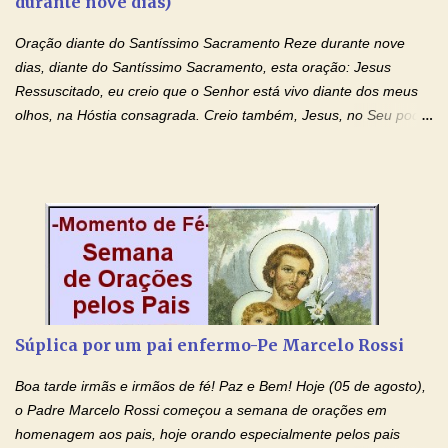
durante nove dias)
quarta feira, vamos orar pelas pessoas que sofrem com as
doenças do coração, NO SAGRADO CORAÇÃO DE JESUS E NO
Oração diante do Santíssimo Sacramento Reze durante nove
IMACULADO CORAÇÃO DE MAR...
dias, diante do Santíssimo Sacramento, esta oração: Jesus
Ressuscitado, eu creio que o Senhor está vivo diante dos meus
olhos, na Hóstia consagrada. Creio também, Jesus, no Seu poder
contra toda espécie de mal, porque o Senhor venceu, pela sua
Morte e Ressurreição, o pecado e a morte. Seu preciosíssimo
Sangue derramado cruz estpa presente na Hóstia Santa. Eu
creio, Jesus, e clamo que este Sangue seja agora derramado
sobre mim e sobre todos os meus familiares. Eu peço, Senhor
Jesus, que, pelo poder libertador e salvítico deste Sangue,
possamos nos livrar de toda opressão diabólica que possa estar
prejudicando a nossa família. Peço também que atenda, em
especial, este pedido que agora faço na Sua presença:
Súplica por um pai enfermo-Pe Marcelo Rossi
(apresente aqui o seu pedido...) Eu, desde já, agradeço de
coração, confiante que o Senhor me atenderá. Eu louvo o Pai por
Boa tarde irmãs e irmãos de fé! Paz e Bem! Hoje (05 de agosto),
ter nos dado o Senhor, Jesus, como presente de Páscoa. eu
o Padre Marcelo Rossi começou a semana de orações em
agradeço de coração ao Espíri...
homenagem aos pais, hoje orando especialmente pelos pais