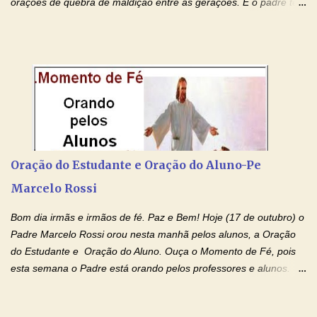
orações de quebra de maldição entre as gerações. E o padre tem
deixado as orações no facebook dele, mas como sei que muitas
pessoas não tem facebook, então resolvi copiar as orações e
colocar aqui no Blog. Espero que ajude quem estava procurando
por estas valiosas orações. Tenham um lindo fim de semana na
paz de Jesus Cristo e no amor de Maria Santíssima. Adriana-
Devoção e Fé Clique para acessar: Facebook Padre Marcelo
Rossi Site Padre Marcelo Rossi (para ouvir o Momento de Fé)
Tocai, Cura! E Restaura! "Jesus, no poder de Seu Nome, peço
agora que as águas do meu batismo fluam para trás através das
Oração do Estudante e Oração do Aluno-Pe
gerações, através de todas as raízes da minha árvore
Marcelo Rossi
genealógica. Que o Sangue de Jesus, purificador e vivificante,
flua através de todas as gerações: primeira...
Bom dia irmãs e irmãos de fé. Paz e Bem! Hoje (17 de outubro) o
Padre Marcelo Rossi orou nesta manhã pelos alunos, a Oração
do Estudante e Oração do Aluno. Ouça o Momento de Fé, pois
esta semana o Padre está orando pelos professores e alunos.
Você que está em semana de provas, que está estudando para
concursos, vestibulares, para o Enem; além de estudar, se