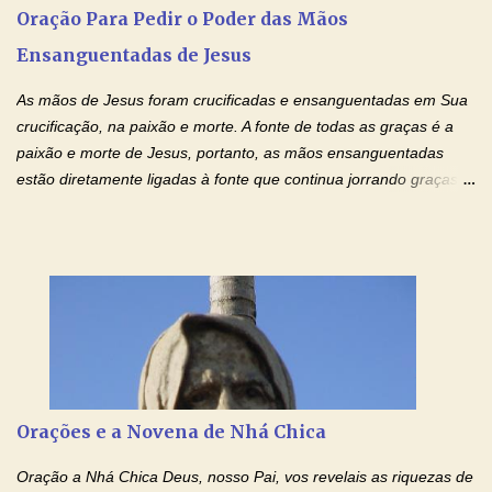
o amor é prestativo; não é invejoso, não se ostenta, não se incha
Oração Para Pedir o Poder das Mãos
de orgulho. Nada faz de inconveniente, não procura o seu próprio
Ensanguentadas de Jesus
interesse, não se irrita, não guarda rancor. Não se alegra com a
injustiça, mas regozija-se com a verdade. T...
As mãos de Jesus foram crucificadas e ensanguentadas em Sua
crucificação, na paixão e morte. A fonte de todas as graças é a
paixão e morte de Jesus, portanto, as mãos ensanguentadas
estão diretamente ligadas à fonte que continua jorrando graças
sobre graças. Oração para Pedir o Poder das Mãos
Ensanguentadas de Jesus (cura física e espiritual) "Cura-me,
Senhor Jesus! Jesus, coloca Tuas Mãos benditas,
ensanguentadas, chagadas e abertas, sobre mim, neste
momento. Sinto-me completamente sem forças para prosseguir,
carregando as minhas cruzes. Preciso que a força e o poder de
Tuas Mãos, que suportaram a mais profunda dor ao serem
pregadas na Cruz, reergam-me e curem-me agora. Jesus, não
peço somente por mim, mas também por todos aqueles que mais
Orações e a Novena de Nhá Chica
amo. Nós precisamos desesperadamente de cura física e
espiritual, através do toque consolador de tuas Mãos
Oração a Nhá Chica Deus, nosso Pai, vos revelais as riquezas de