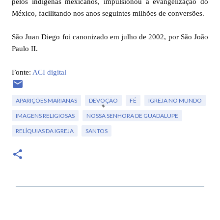
pelos indígenas mexicanos, impulsionou a evangelização do
México, facilitando nos anos seguintes milhões de conversões.
São Juan Diego foi canonizado em julho de 2002, por São João
Paulo II.
Fonte:
ACI digital
APARIÇÕES MARIANAS
DEVOÇÃO
FÉ
IGREJA NO MUNDO
IMAGENS RELIGIOSAS
NOSSA SENHORA DE GUADALUPE
RELÍQUIAS DA IGREJA
SANTOS
C
o