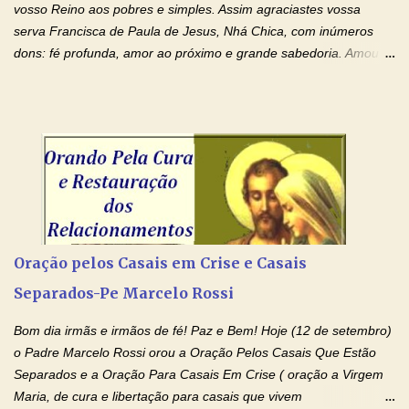
ensanguentadas e infinitamente poderosas. Eu reconheço,
vosso Reino aos pobres e simples. Assim agraciastes vossa
apesar de toda a minha limitação e da infinidade dos meus ...
serva Francisca de Paula de Jesus, Nhá Chica, com inúmeros
dons: fé profunda, amor ao próximo e grande sabedoria. Amou a
Igreja e manteve uma terna devoção à Imaculada Conceição. Por
sua intercessão, concedei-nos a graça de que precisamos….. E
dai-nos a alegria de vê-la elevada à honra dos altares. Por nosso
Senhor Jesus Cristo, vosso Filho, na unidade do Espírito Santo.
Amém. Novena a Nhá Chica (Oração para obter os favores
celestiais através da intercessão da Serva de Deus Nhá Chica)
(Rezar durante nove dias seguidos ou intercalados) Nhá Chica,
recorro a vós como intercessora entre a Bondade Divina e as
necessidades humanas. Peço-vos, como favor espiritual, que
Oração pelos Casais em Crise e Casais
entregueis nas mãos do Santíssimo o meu pedido urgente (Fazer
Separados-Pe Marcelo Rossi
o pedido). Acolhei, Nhá Chica, no vosso coração bondoso as
minhas necessidades e amparai-me nesta oração (Fazer o ...
Bom dia irmãs e irmãos de fé! Paz e Bem! Hoje (12 de setembro)
o Padre Marcelo Rossi orou a Oração Pelos Casais Que Estão
Separados e a Oração Para Casais Em Crise ( oração a Virgem
Maria, de cura e libertação para casais que vivem