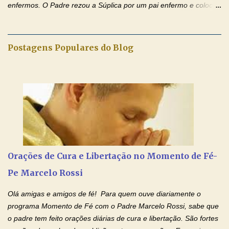
enfermos. O Padre rezou a Súplica por um pai enfermo e colocou
no Facebook a mesma oração em formato de papiro e cin co
maravilhosos cartões que coloquei aqui para vocês. Tenha uma
iluminada semana no Amor Ágape de Jesus e no Amor Materno
Postagens Populares do Blog
de Nossa Senhora. Adriana dos Anjos-Devoção e Fé Mensagem
do Padre Marcelo Rossi por E-mail e Facebook: Como foi
anunciado ontem, entramos em uma semana de homenagens
aos nossos pais. Hoje nossas orações serão focadas nos pais
que não se encontram bem de saúde, OS PAIS ENFERMOS!
Amados, durante toda esta semana vamos orar pelos nossos
pais. Vamos dedicar um dia para os pais mais idosos, pais que
estão doentes, pais que estão longe dos filhos, pais que já são
falecidos, pais que tem problemas com vícios, enfim, vamos orar
Orações de Cura e Libertação no Momento de Fé-
para todos os pais. Hoje vamos d...
Pe Marcelo Rossi
Olá amigas e amigos de fé! Para quem ouve diariamente o
programa Momento de Fé com o Padre Marcelo Rossi, sabe que
o padre tem feito orações diárias de cura e libertação. São fortes