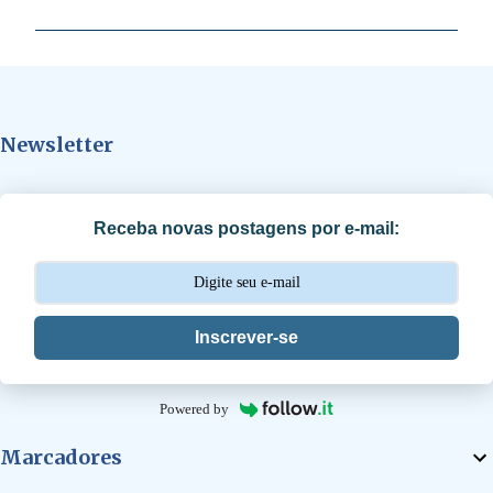
m
e
n
t
Newsletter
á
r
i
Receba novas postagens por e-mail:
o
s
Inscrever-se
Powered by
Marcadores