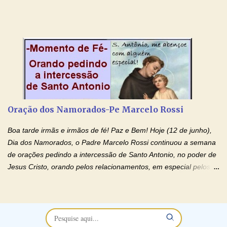
relacionamentos conturbados, não conseguem firmar namoro,
noivado e tem dificuldade em encontrar o seu marido, a sua
esposa) . O padre continua com a semana especial de orações
no programa de rádio Momento de Fé, pela cura dos
relacionamentos. Seu relacionamento está doente? Você está
sofrendo? Então ouça o Momento de Fé e entre nesta corrente
de orações abençoadas, d eixe o Amor Ágape de Jesus curar e
restaurar você e seu relacionamento. Adriana-Devoção e Fé
Oração Pelos Casais Que Estão Separados Casais que estão
Oração dos Namorados-Pe Marcelo Rossi
separados, devido ao envolvimento de outras pessoas no
relacionamento e que minaram, espiritualmente, a relação do
Boa tarde irmãs e irmãos de fé! Paz e Bem! Hoje (12 de junho),
casal. Vamos orar (coloque o seu esposo ou esposa diante de
Dia dos Namorados, o Padre Marcelo Rossi continuou a semana
Deus). "Senhor Jesus, restaura os laços ...
de orações pedindo a intercessão de Santo Antonio, no poder de
Jesus Cristo, orando pelos relacionamentos, em especial pelos
namorados . O Padre rezou a Oração dos Namorados e colocou
no Facebook a mesma oração em formato de papiro e cin co
maravilhosos cartões que coloquei aqui para vocês. Não perca
esta abençoada semana no Momento de Fé do Padre Marcelo,