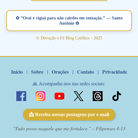
vamos juntos formar esta forte corrente de orações. Você que
está sonhando em encontrar um companheiro(a), um amor
verdadeiro, ou que está com problemas no relacionamento
✿ “Orai e vigiai para não cairdes em tentação.” — Santo
amoroso, creia na poderosa intercessão deste santo amigo:
Antônio ✿
Santo Antonio! Tenha fé, não desista, pois ele intercede por nós
junto a Jesus! Fique no Amor Ágape de Jesus e no Amor Materno
© Devoção e Fé Blog Católico - 2025
de Nossa Senhora. Adriana-Devoção e Fé Mensagem do Padre
Marcelo Rossi por E-mail: Amados!! Nesta quarta feira, orando
com o pod...
Início
Sobre
Orações
Contato
Privacidade
|
|
|
|
🙏 Acompanhe-nos nas redes sociais:
📩 Receba nossas postagens por e-mail
"Tudo posso naquele que me fortalece." – Filipenses 4:13