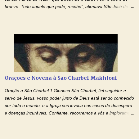
bronze. Todo aquele que pede, recebe”, afirmava São José de
Cupertino, o franciscano que não era bom nos estudos, mas que
se tornou padroeiro dos estudantes. [a] 1 - Oração São José de
Cupertino Querido São José de Cupertino, purifica o meu
coração, transforma-o e o faz semelhante ao teu. Infunde em
mim o teu fervor, a tua sabedoria e a tua fé. Mostra tua bondade,
ajudando-me e eu me esforçarei para imitar tuas virtudes.
Glória… Amável protetor meu, o estudo geralmente é difícil, duro
e entediante para mim. Tu podes deixar tudo isso mais fácil e
agradável. Espera somente meu chamado. Eu te prometo um
Orações e Novena à São Charbel Makhlouf
esforço maior em meus estudos e uma vida mais digna de tua
santidade. Glória… Deus, que quiseste atrair tudo a teu unigênito
Oração a São Charbel 1 Glorioso São Charbel, fiel seguidor e
Filho, que foi crucificado, permite que, pelos méritos e exemplos
servo de Jesus, vosso poder junto de Deus está sendo conhecido
de te...
por todo o mundo, e a Igreja vos invoca nos casos de desespero
e doenças incuráveis. Confiante, recorremos a vós e imploramos
o vosso auxílio no transe difícil em que nos encontramos.
Concedei-nos a graça, juntamente com todas as que
necessitamos, dando-nos saúde para o corpo e para a alma.