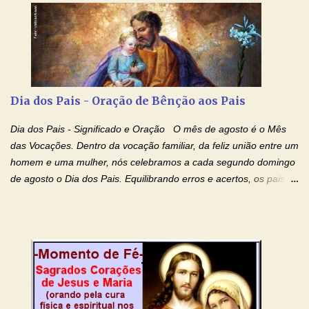
Queremos sempre lembrar-nos deste favor, da vossa intercessão
e invocar-vos como nosso patrono, para maior glória de Deus e o
bem de nossas almas. São Charbel! Rogai por Nós e por todos
aqueles que invocam o vosso nome e auxílio. Amén. Oração 2 Ó
Deus, admirável em Vossos Santos, Vós que inspirastes a São
Charbel seguir o caminho da perfeição, lhe concedestes a graça
Dia dos Pais - Oração de Bênção aos Pais
e a força para fazer triunfar, na sua vida, o heroísmo das virtudes
monásticas: a obediência, a castidade e a voluntária pobreza, e
Dia dos Pais - Significado e Oração O mês de agosto é o Mês
manifestastes o poder de sua intercessão por numerosos
das Vocações. Dentro da vocação familiar, da feliz união entre um
milagres e gra...
homem e uma mulher, nós celebramos a cada segundo domingo
de agosto o Dia dos Pais. Equilibrando erros e acertos, os pais
têm um papel importante na formação do caráter e no decorrer
da vida dos filhos. Os pais acompanham seu crescimento, seu
desenvolvimento intelectual e se esforçam para dar aos filhos,
conforto, boa alimentação, educação de qualidade. E, em geral,
procuram orientá-los para que enfrentem o mundo, com suas
alegrias, com seus dissabores. Acompanham-nos em suas
vitórias, em seus fracassos, em suas lutas. É claro que há