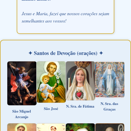
Jesus e Maria, fazei que nossos corações sejam
semelhantes aos vossos!
✦ Santos de Devoção (orações) ✦
N. Sra. das
N. Sra. de Fátima
São José
Graças
São Miguel
Arcanjo