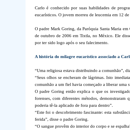
Carlo é conhecido por suas habilidades de progr
eucarísticos. O jovem morreu de leucemia em 12 de 
O padre Mark Goring, da Paróquia Santa Maria em O
de outubro de 2006 em Tixtla, no México. Ele diss
por ter sido logo após o seu falecimento.
A história do milagre eucarístico associado a Carl
“Uma religiosa estava distribuindo a comunhão”, diz
“Seus olhos se encheram de lágrimas. Isto imediat
comunhão a um fiel havia começado a liberar uma s
O padre Goring então explica o que os investigador
forenses, com diferentes métodos, demonstraram qu
poderia tê-la aplicado de fora para dentro”.
“Este foi o descobrimento fascinante: esta substân
ferida”, disse o padre Goring.
“O sangue provêm do interior do corpo e se espalha