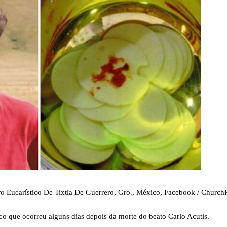
gro Eucarístico De Tixtla De Guerrero, Gro., México, Facebook / Churc
co que ocorreu alguns dias depois da morte do beato Carlo Acutis.