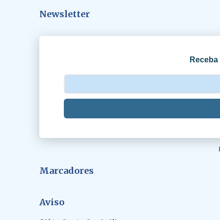
á
Newsletter
r
i
o
Receba 
s
Marcadores
Aviso