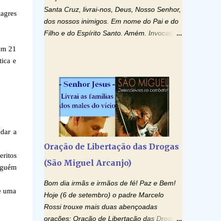
Santa Cruz, livrai-nos, Deus, Nosso Senhor,
agres
dos nossos inimigos. Em nome do Pai e do
Filho e do Espírito Santo. Amém. Invocação
ao Espírito Santo: Vinde Espírito Santo,
 em 21
enchei os corações dos vossos fiéis e
tica e
acendei neles o fogo do vosso amor. Enviai
o vosso Espírito e tudo será criado. E
renovareis a face da terra. Oremos: Ó
Deus, que instruístes os corações dos
vossos fiéis com a luz do Espírito Santo,
fazei que apreciemos retamente todas as
 dar a
coisas segundo o mesmo Espírito e
Oração de Libertação das Drogas
gozemos sempre da sua consolação. Por
eritos
(São Miguel Arcanjo)
Cristo, Senhor Nosso. Amém. Creio: Creio
alguém
em Deus Pai Todo-Poderoso, Criador do
Bom dia irmãs e irmãos de fé! Paz e Bem!
céu e da terra; e em Jesus Cristo, seu único
de uma
Hoje (6 de setembro) o padre Marcelo
Filho, nosso Senhor; que foi concebido pelo
Rossi trouxe mais duas abençoadas
poder do Espí­rito Santo; nasceu da Virgem
orações: Oração de Libertação das Drogas