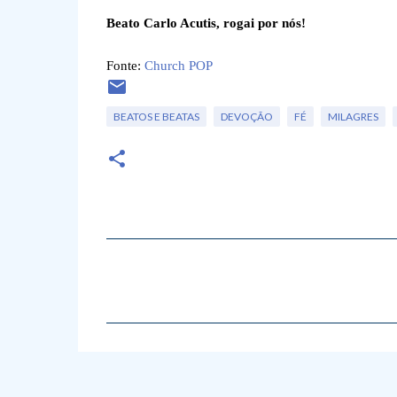
Beato Carlo Acutis, rogai por nós!
Fonte:
Church POP
BEATOS E BEATAS
DEVOÇÃO
FÉ
MILAGRES
C
o
m
e
n
t