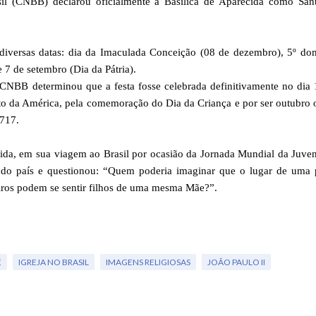
il (CNBB) declarou oficialmente a Basílica de Aparecida como Sant
m diversas datas: dia da Imaculada Conceição (08 de dezembro), 5º d
7 de setembro (Dia da Pátria).
CNBB determinou que a festa fosse celebrada definitivamente no dia
to da América, pela comemoração do Dia da Criança e por ser outubro
1717.
cida, em sua viagem ao Brasil por ocasião da Jornada Mundial da Juve
a do país e questionou: “Quem poderia imaginar que o lugar de uma 
ileiros podem se sentir filhos de uma mesma Mãe?”.
É
IGREJA NO BRASIL
IMAGENS RELIGIOSAS
JOÃO PAULO II