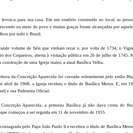
levou-a para sua casa. Em um oratório construído no local, as pess
rescendo no meio do povo e muitas graças foram alcançadas por aquel
hou por todo o Brasil.
ande volume de fiéis que vinham rezar e, por volta de 1734, o Vigá
o dos Coqueiros, aberta à visitação pública em 26 de julho de 1745. 
 construção de uma Igreja maior, a atual Basílica Velha.
hora da Conceição Aparecida foi coroada solenemente pelo então Bis
abril de 1908, a Igreja recebeu o título de Basílica Menor. E, em 1
il e sua Padroeira Oficial.
nceição Aparecida, a primeira Basílica já não dava conta do flu
r, que começou a ser erguida em 11 de novembro de 1955.
consagrada pelo Papa João Paulo ll e recebeu o título de Basílica Men