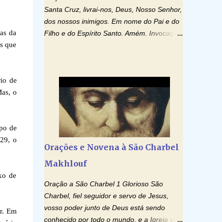
Santa Cruz, livrai-nos, Deus, Nosso Senhor,
dos nossos inimigos. Em nome do Pai e do
oas da
Filho e do Espírito Santo. Amém. Invocação
es que
ao Espírito Santo: Vinde Espírito Santo,
enchei os corações dos vossos fiéis e
acendei neles o fogo do vosso amor. Enviai
rio de
o vosso Espírito e tudo será criado. E
Mas, o
renovareis a face da terra. Oremos: Ó
Deus, que instruístes os corações dos
vossos fiéis com a luz do Espírito Santo,
po de
fazei que apreciemos retamente todas as
929, o
coisas segundo o mesmo Espírito e
Orações e Novena à São Charbel
gozemos sempre da sua consolação. Por
Makhlouf
Cristo, Senhor Nosso. Amém. Creio: Creio
xo de
em Deus Pai Todo-Poderoso, Criador do
Oração a São Charbel 1 Glorioso São
céu e da terra; e em Jesus Cristo, seu único
Charbel, fiel seguidor e servo de Jesus,
Filho, nosso Senhor; que foi concebido pelo
vosso poder junto de Deus está sendo
or. Em
poder do Espí­rito Santo; nasceu da Virgem
conhecido por todo o mundo, e a Igreja vos