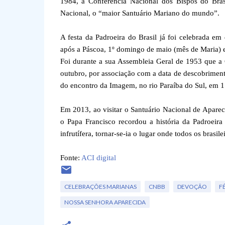
1984, a Conferência Nacional dos Bispos do Bras
Nacional, o “maior Santuário Mariano do mundo”.
A festa da Padroeira do Brasil já foi celebrada e
após a Páscoa, 1º domingo de maio (mês de Maria) e 
Foi durante a sua Assembleia Geral de 1953 que a 
outubro, por associação com a data de descobrimen
do encontro da Imagem, no rio Paraíba do Sul, em 
Em 2013, ao visitar o Santuário Nacional de Apare
o Papa Francisco recordou a história da Padroeir
infrutífera, tornar-se-ia o lugar onde todos os bras
Fonte:
ACI digital
CELEBRAÇÕES MARIANAS
CNBB
DEVOÇÃO
F
NOSSA SENHORA APARECIDA