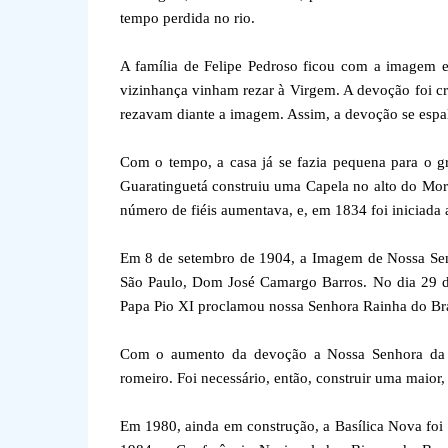
tempo perdida no rio.
A família de Felipe Pedroso ficou com a imagem e 
vizinhança vinham rezar à Virgem. A devoção foi c
rezavam diante a imagem. Assim, a devoção se espal
Com o tempo, a casa já se fazia pequena para o gr
Guaratinguetá construiu uma Capela no alto do Morr
número de fiéis aumentava, e, em 1834 foi iniciada a
Em 8 de setembro de 1904, a Imagem de Nossa Sen
São Paulo, Dom José Camargo Barros. No dia 29 de 
Papa Pio XI proclamou nossa Senhora Rainha do Bras
Com o aumento da devoção a Nossa Senhora da Co
romeiro. Foi necessário, então, construir uma maio
Em 1980, ainda em construção, a Basílica Nova foi 