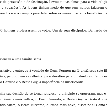
 de persuasão e de fascinação. Levou muitas almas para a vida religi
as e vocações”. As jovens tinham medo de que seus noivos falassem 
voados e aos campos para falar sobre as maravilhas e os benefícios d
0 homens professassem os votos. Um de seus discípulos, Bernardo de 
rtenceu a uma família santa.
itativa e entregue à vontade de Deus. Formou na fé cristã seus sete fi
lino, perdoou um cavalheiro que o desafiou para um duelo e o feriu c
to Gerardo e o Beato Guy, a importância da misericórdia.
ia sua decisão de se tornar religioso, a princípio se opuseram, mas o
ro irmãos mais velhos, o Beato Gerardo, o Beato Guy, o Beato André
ando saiam, o Beato Nirvardo, o irmão mais novo, disse: “Ah! Como 