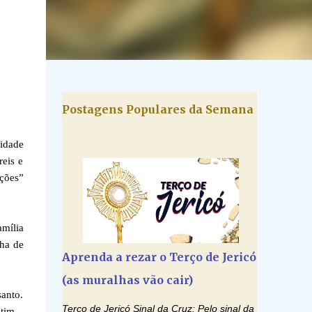
Postagens Populares da Semana
idade
reis e
ações”
mília
lha de
Aprenda a rezar o Terço de Jericó
(as muralhas vão cair)
anto.
Terço de Jericó Sinal da Cruz: Pelo sinal da
tim.