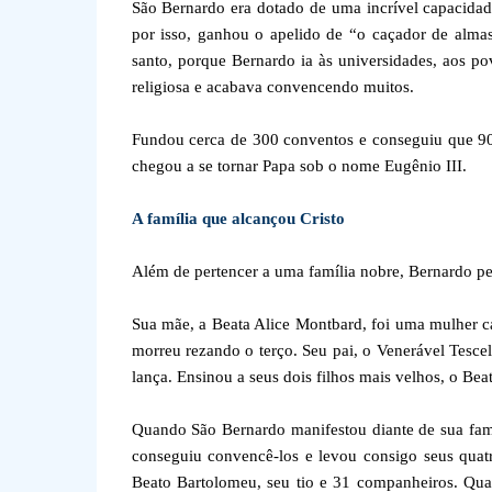
São Bernardo era dotado de uma incrível capacidade
por isso, ganhou o apelido de “o caçador de alm
santo, porque Bernardo ia às universidades, aos po
religiosa e acabava convencendo muitos.
Fundou cerca de 300 conventos e conseguiu que 90
chegou a se tornar Papa sob o nome Eugênio III.
A família que alcançou Cristo
Além de pertencer a uma família nobre, Bernardo pe
Sua mãe, a Beata Alice Montbard, foi uma mulher car
morreu rezando o terço. Seu pai, o Venerável Tesce
lança. Ensinou a seus dois filhos mais velhos, o Bea
Quando São Bernardo manifestou diante de sua famíl
conseguiu convencê-los e levou consigo seus quat
Beato Bartolomeu, seu tio e 31 companheiros. Qu