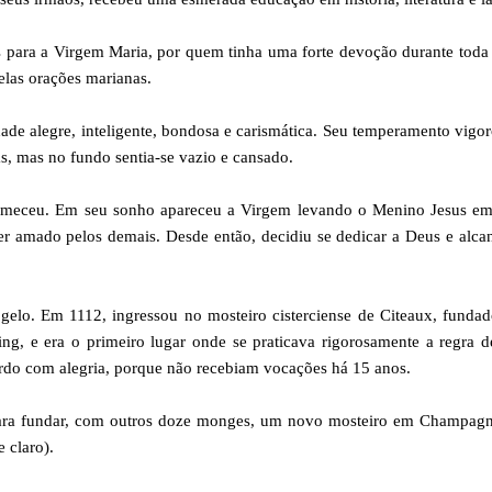
para a Virgem Maria, por quem tinha uma forte devoção durante toda
las orações marianas.
de alegre, inteligente, bondosa e carismática. Seu temperamento vigo
s, mas no fundo sentia-se vazio e cansado.
rmeceu. Em seu sonho apareceu a Virgem levando o Menino Jesus em
ser amado pelos demais. Desde então, decidiu se dedicar a Deus e alca
 gelo. Em 1112, ingressou no mosteiro cisterciense de Citeaux, funda
ng, e era o primeiro lugar onde se praticava rigorosamente a regra 
ardo com alegria, porque não recebiam vocações há 15 anos.
ara fundar, com outros doze monges, um novo mosteiro em Champagn
 claro).