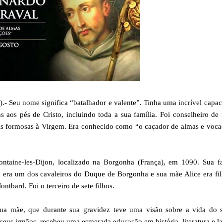
eu nome significa “batalhador e valente”. Tinha uma incrível capac
aos pés de Cristo, incluindo toda a sua família. Foi conselheiro de 
ais formosas à Virgem. Era conhecido como “o caçador de almas e voc
ntaine-les-Dijon, localizado na Borgonha (França), em 1090. Sua fa
no era um dos cavaleiros do Duque de Borgonha e sua mãe Alice era fi
bard. Foi o terceiro de sete filhos.
sua mãe, que durante sua gravidez teve uma visão sobre a vida do s
seus irmãos, recebeu uma esmerada educação em história, literatura e la