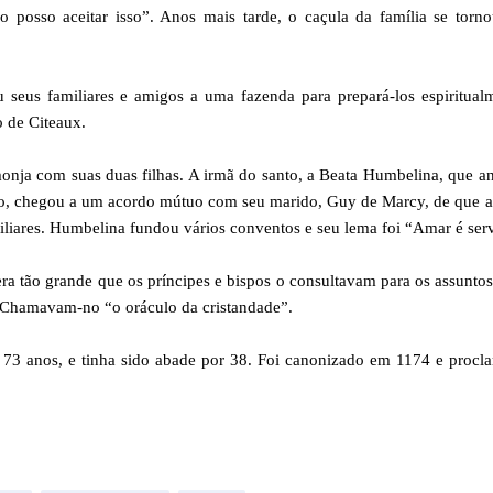
 posso aceitar isso”. Anos mais tarde, o caçula da família se torn
 seus familiares e amigos a uma fazenda para prepará-los espiritual
o de Citeaux.
onja com suas duas filhas. A irmã do santo, a Beata Humbelina, que a
rmão, chegou a um acordo mútuo com seu marido, Guy de Marcy, de que
liares. Humbelina fundou vários conventos e seu lema foi “Amar é serv
 era tão grande que os príncipes e bispos o consultavam para os assunto
. Chamavam-no “o oráculo da cristandade”.
 73 anos, e tinha sido abade por 38. Foi canonizado em 1174 e procl