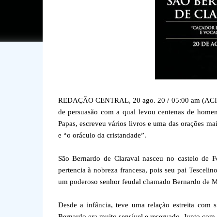
REDAÇÃO CENTRAL, 20 ago. 20 / 05:00 am (ACI).- S
de persuasão com a qual levou centenas de homens 
Papas, escreveu vários livros e uma das orações m
e “o oráculo da cristandade”.
São Bernardo de Claraval nasceu no castelo de Fo
pertencia à nobreza francesa, pois seu pai Tesceli
um poderoso senhor feudal chamado Bernardo de Mont
Desde a infância, teve uma relação estreita com 
Bernardo era muito sensível e reservado. Junto com 