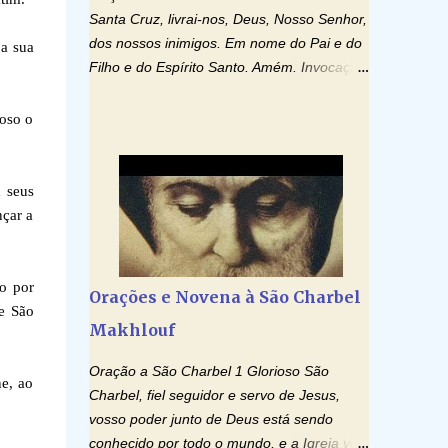
Santa Cruz, livrai-nos, Deus, Nosso Senhor,
dos nossos inimigos. Em nome do Pai e do
 a sua
Filho e do Espírito Santo. Amém. Invocação
ao Espírito Santo: Vinde Espírito Santo,
enchei os corações dos vossos fiéis e
roso o
acendei neles o fogo do vosso amor. Enviai
o vosso Espírito e tudo será criado. E
renovareis a face da terra. Oremos: Ó
 seus
Deus, que instruístes os corações dos
nçar a
vossos fiéis com a luz do Espírito Santo,
fazei que apreciemos retamente todas as
coisas segundo o mesmo Espírito e
do por
Orações e Novena à São Charbel
gozemos sempre da sua consolação. Por
de São
Makhlouf
Cristo, Senhor Nosso. Amém. Creio: Creio
em Deus Pai Todo-Poderoso, Criador do
Oração a São Charbel 1 Glorioso São
céu e da terra; e em Jesus Cristo, seu único
e, ao
Charbel, fiel seguidor e servo de Jesus,
Filho, nosso Senhor; que foi concebido pelo
vosso poder junto de Deus está sendo
poder do Espí­rito Santo; nasceu da Virgem
conhecido por todo o mundo, e a Igreja vos