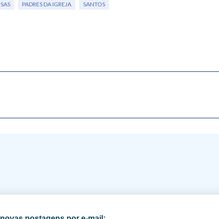
OSAS
PADRES DA IGREJA
SANTOS
novas postagens por e-mail: