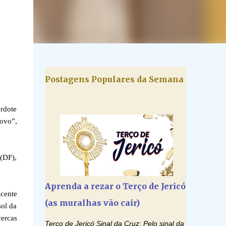
Postagens Populares da Semana
rdote
ovo”,
(DF),
Aprenda a rezar o Terço de Jericó
icente
(as muralhas vão cair)
sol da
cercas
Terço de Jericó Sinal da Cruz: Pelo sinal da