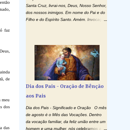
 então
Santa Cruz, livrai-nos, Deus, Nosso Senhor,
inado,
dos nossos inimigos. Em nome do Pai e do
Filho e do Espírito Santo. Amém. Invocação
ao Espírito Santo: Vinde Espírito Santo,
ó faz
enchei os corações dos vossos fiéis e
acendei neles o fogo do vosso amor. Enviai
o vosso Espírito e tudo será criado. E
 Deus,
renovareis a face da terra. Oremos: Ó
Deus, que instruístes os corações dos
vossos fiéis com a luz do Espírito Santo,
ainda
fazei que apreciemos retamente todas as
tã, de
coisas segundo o mesmo Espírito e
Dia dos Pais - Oração de Bênção
gozemos sempre da sua consolação. Por
aos Pais
Cristo, Senhor Nosso. Amém. Creio: Creio
ra meu
em Deus Pai Todo-Poderoso, Criador do
as dos
Dia dos Pais - Significado e Oração O mês
céu e da terra; e em Jesus Cristo, seu único
de agosto é o Mês das Vocações. Dentro
Filho, nosso Senhor; que foi concebido pelo
da vocação familiar, da feliz união entre um
poder do Espí­rito Santo; nasceu da Virgem
a das
homem e uma mulher, nós celebramos a