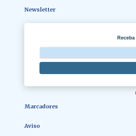
á
Newsletter
r
i
o
Receba 
s
Marcadores
Aviso