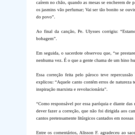
caírem no chão, quando as mesas se encherem de pã
os jasmins vão perfumar; Vai ser tão bonito se ouvi
do povo”.
Ao final da canção, Pe. Ulysses corrigiu: “Esta
bobagem”.
Em seguida, o sacerdote observou que, “se prestar
nenhuma vez. É o que a gente chama de um hino hum
Essa correção feita pelo pároco teve repercussão
explicou: “Aquele canto contém erros de natureza 
inspiração marxista e revolucionária”.
“Como responsável por essa paróquia e diante das m
dever fazer a correção, que não foi dirigida aos ca
cantos pretensamente litúrgicos cantados em nossas 
Entre os comentários, Alisson F. agradeceu ao sa