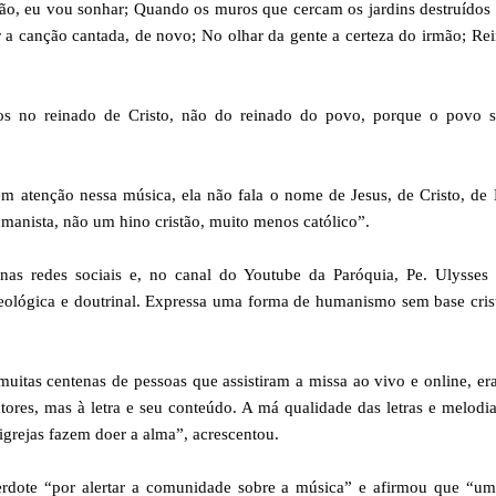
o, eu vou sonhar; Quando os muros que cercam os jardins destruídos
r a canção cantada, de novo; No olhar da gente a certeza do irmão; Re
mos no reinado de Cristo, não do reinado do povo, porque o povo s
em atenção nessa música, ela não fala o nome de Jesus, de Cristo, de
anista, não um hino cristão, muito menos católico”.
 nas redes sociais e, no canal do Youtube da Paróquia, Pe. Ulysses 
teológica e doutrinal. Expressa uma forma de humanismo sem base cris
uitas centenas de pessoas que assistiram a missa ao vivo e online, e
ntores, mas à letra e seu conteúdo. A má qualidade das letras e melodi
igrejas fazem doer a alma”, acrescentou.
cerdote “por alertar a comunidade sobre a música” e afirmou que “um