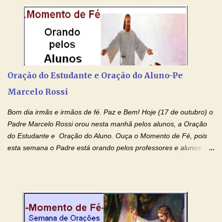
por estas valiosas orações. Tenham um lindo fim de semana na
paz de Jesus Cristo e no amor de Maria Santíssima. Adriana-
Devoção e Fé Clique para acessar: Facebook Padre Marcelo
Rossi Site Padre Marcelo Rossi (para ouvir o Momento de Fé)
Tocai, Cura! E Restaura! "Jesus, no poder de Seu Nome, peço
agora que as águas do meu batismo fluam para trás através das
Oração do Estudante e Oração do Aluno-Pe
gerações, através de todas as raízes da minha árvore
Marcelo Rossi
genealógica. Que o Sangue de Jesus, purificador e vivificante,
flua através de todas as gerações: primeira...
Bom dia irmãs e irmãos de fé. Paz e Bem! Hoje (17 de outubro) o
Padre Marcelo Rossi orou nesta manhã pelos alunos, a Oração
do Estudante e Oração do Aluno. Ouça o Momento de Fé, pois
esta semana o Padre está orando pelos professores e alunos.
Você que está em semana de provas, que está estudando para
concursos, vestibulares, para o Enem; além de estudar, se
prepare também orando para permancer tranquilo, pronto
intelectualmente e espiritualmente para o dia da prova. Confie no
amor Ágape de Jesus e no amor materno de Nossa Senhora.
Fique com a paz de Jesus e o amor de Maria! Adriana-Devoção e