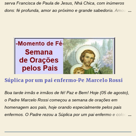
agradeço de coração ao Espíri...
serva Francisca de Paula de Jesus, Nhá Chica, com inúmeros
dons: fé profunda, amor ao próximo e grande sabedoria. Amou a
Igreja e manteve uma terna devoção à Imaculada Conceição. Por
sua intercessão, concedei-nos a graça de que precisamos….. E
dai-nos a alegria de vê-la elevada à honra dos altares. Por nosso
Senhor Jesus Cristo, vosso Filho, na unidade do Espírito Santo.
Amém. Novena a Nhá Chica (Oração para obter os favores
celestiais através da intercessão da Serva de Deus Nhá Chica)
(Rezar durante nove dias seguidos ou intercalados) Nhá Chica,
recorro a vós como intercessora entre a Bondade Divina e as
necessidades humanas. Peço-vos, como favor espiritual, que
Súplica por um pai enfermo-Pe Marcelo Rossi
entregueis nas mãos do Santíssimo o meu pedido urgente (Fazer
o pedido). Acolhei, Nhá Chica, no vosso coração bondoso as
Boa tarde irmãs e irmãos de fé! Paz e Bem! Hoje (05 de agosto),
minhas necessidades e amparai-me nesta oração (Fazer o ...
o Padre Marcelo Rossi começou a semana de orações em
homenagem aos pais, hoje orando especialmente pelos pais
enfermos. O Padre rezou a Súplica por um pai enfermo e colocou
no Facebook a mesma oração em formato de papiro e cin co
maravilhosos cartões que coloquei aqui para vocês. Tenha uma