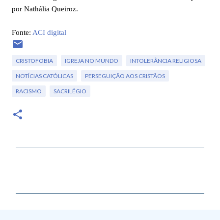
por Nathália Queiroz.
Fonte:
ACI digital
CRISTOFOBIA
IGREJA NO MUNDO
INTOLERÂNCIA RELIGIOSA
NOTÍCIAS CATÓLICAS
PERSEGUIÇÃO AOS CRISTÃOS
RACISMO
SACRILÉGIO
C
o
m
e
n