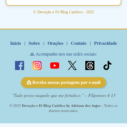
Santo Antonio! Tenha fé, não desista, pois ele intercede por nós
junto a Jesus! Fique no Amor Ágape de Jesus e no Amor Materno
© Devoção e Fé Blog Católico - 2025
de Nossa Senhora. Adriana-Devoção e Fé Mensagem do Padre
Marcelo Rossi por E-mail: Amados!! Nesta quarta feira, orando
com o pod...
Início
Sobre
Orações
Contato
Privacidade
|
|
|
|
🙏 Acompanhe-nos nas redes sociais:
📩 Receba nossas postagens por e-mail
"Tudo posso naquele que me fortalece." – Filipenses 4:13
Devoção e Fé Blog Católico by Adriana dos Anjos
© 2025
– Todos os
direitos reservados.