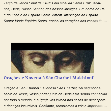
Terço de Jericó Sinal da Cruz: Pelo sinal da Santa Cruz, livrai-
nos, Deus, Nosso Senhor, dos nossos inimigos. Em nome do Pai
e do Filho e do Espírito Santo. Amém. Invocação ao Espírito
Santo: Vinde Espírito Santo, enchei os corações dos vossos fiéis
e acendei neles o fogo do vosso amor. Enviai o vosso Espírito e
tudo será criado. E renovareis a face da terra. Oremos: Ó Deus,
que instruístes os corações dos vossos fiéis com a luz do Espírito
Santo, fazei que apreciemos retamente todas as coisas segundo
o mesmo Espírito e gozemos sempre da sua consolação. Por
Cristo, Senhor Nosso. Amém. Creio: Creio em Deus Pai Todo-
Poderoso, Criador do céu e da terra; e em Jesus Cristo, seu
único Filho, nosso Senhor; que foi concebido pelo poder do Espí­
rito Santo; nasceu da Virgem Maria, padeceu sob Pôncio Pilatos,
Orações e Novena à São Charbel Makhlouf
foi crucificado, morto e sepultado. Desceu à mansão dos mortos;
ressuscitou ao terceiro dia; subiu aos céus, está sentado à direita
Oração a São Charbel 1 Glorioso São Charbel, fiel seguidor e
de Deus Pai todo-poderoso, donde há de vir a julgar os v...
servo de Jesus, vosso poder junto de Deus está sendo conhecido
por todo o mundo, e a Igreja vos invoca nos casos de desespero
e doenças incuráveis. Confiante, recorremos a vós e imploramos