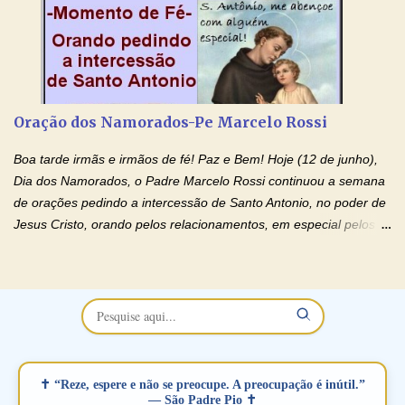
no programa de rádio Momento de Fé, pela cura dos
relacionamentos. Seu relacionamento está doente? Você está
sofrendo? Então ouça o Momento de Fé e entre nesta corrente
de orações abençoadas, d eixe o Amor Ágape de Jesus curar e
restaurar você e seu relacionamento. Adriana-Devoção e Fé
Oração Pelos Casais Que Estão Separados Casais que estão
Oração dos Namorados-Pe Marcelo Rossi
separados, devido ao envolvimento de outras pessoas no
relacionamento e que minaram, espiritualmente, a relação do
Boa tarde irmãs e irmãos de fé! Paz e Bem! Hoje (12 de junho),
casal. Vamos orar (coloque o seu esposo ou esposa diante de
Dia dos Namorados, o Padre Marcelo Rossi continuou a semana
Deus). "Senhor Jesus, restaura os laços ...
de orações pedindo a intercessão de Santo Antonio, no poder de
Jesus Cristo, orando pelos relacionamentos, em especial pelos
namorados . O Padre rezou a Oração dos Namorados e colocou
no Facebook a mesma oração em formato de papiro e cin co
maravilhosos cartões que coloquei aqui para vocês. Não perca
esta abençoada semana no Momento de Fé do Padre Marcelo,
vamos juntos formar esta forte corrente de orações. Você que
está sonhando em encontrar um companheiro(a), um amor
verdadeiro, ou que está com problemas no relacionamento
✝ “Reze, espere e não se preocupe. A preocupação é inútil.”
amoroso, creia na poderosa intercessão deste santo amigo:
— São Padre Pio ✝