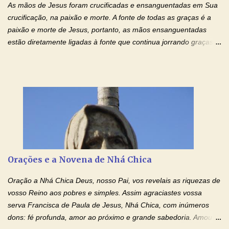
As mãos de Jesus foram crucificadas e ensanguentadas em Sua
crucificação, na paixão e morte. A fonte de todas as graças é a
paixão e morte de Jesus, portanto, as mãos ensanguentadas
estão diretamente ligadas à fonte que continua jorrando graças
sobre graças. Oração para Pedir o Poder das Mãos
Ensanguentadas de Jesus (cura física e espiritual) "Cura-me,
Senhor Jesus! Jesus, coloca Tuas Mãos benditas,
ensanguentadas, chagadas e abertas, sobre mim, neste
momento. Sinto-me completamente sem forças para prosseguir,
carregando as minhas cruzes. Preciso que a força e o poder de
Tuas Mãos, que suportaram a mais profunda dor ao serem
pregadas na Cruz, reergam-me e curem-me agora. Jesus, não
peço somente por mim, mas também por todos aqueles que mais
Orações e a Novena de Nhá Chica
amo. Nós precisamos desesperadamente de cura física e
espiritual, através do toque consolador de tuas Mãos
Oração a Nhá Chica Deus, nosso Pai, vos revelais as riquezas de
ensanguentadas e infinitamente poderosas. Eu reconheço,
vosso Reino aos pobres e simples. Assim agraciastes vossa
apesar de toda a minha limitação e da infinidade dos meus ...
serva Francisca de Paula de Jesus, Nhá Chica, com inúmeros
dons: fé profunda, amor ao próximo e grande sabedoria. Amou a