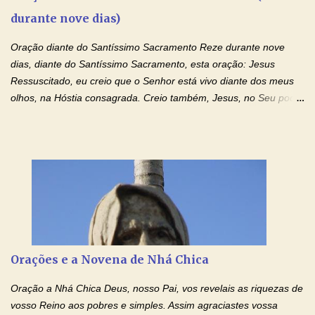
Mensagem do Padre Marcelo Rossi por E-mail: Amados!! Nesta
durante nove dias)
quarta feira, vamos orar pelas pessoas que sofrem com as
doenças do coração, NO SAGRADO CORAÇÃO DE JESUS E NO
Oração diante do Santíssimo Sacramento Reze durante nove
IMACULADO CORAÇÃO DE MAR...
dias, diante do Santíssimo Sacramento, esta oração: Jesus
Ressuscitado, eu creio que o Senhor está vivo diante dos meus
olhos, na Hóstia consagrada. Creio também, Jesus, no Seu poder
contra toda espécie de mal, porque o Senhor venceu, pela sua
Morte e Ressurreição, o pecado e a morte. Seu preciosíssimo
Sangue derramado cruz estpa presente na Hóstia Santa. Eu
creio, Jesus, e clamo que este Sangue seja agora derramado
sobre mim e sobre todos os meus familiares. Eu peço, Senhor
Jesus, que, pelo poder libertador e salvítico deste Sangue,
possamos nos livrar de toda opressão diabólica que possa estar
prejudicando a nossa família. Peço também que atenda, em
especial, este pedido que agora faço na Sua presença:
Orações e a Novena de Nhá Chica
(apresente aqui o seu pedido...) Eu, desde já, agradeço de
coração, confiante que o Senhor me atenderá. Eu louvo o Pai por
Oração a Nhá Chica Deus, nosso Pai, vos revelais as riquezas de
ter nos dado o Senhor, Jesus, como presente de Páscoa. eu
vosso Reino aos pobres e simples. Assim agraciastes vossa