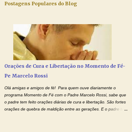
iluminada semana no Amor Ágape de Jesus e no Amor Materno
Postagens Populares do Blog
de Nossa Senhora. Adriana dos Anjos-Devoção e Fé Mensagem
do Padre Marcelo Rossi por E-mail e Facebook: Como foi
anunciado ontem, entramos em uma semana de homenagens
aos nossos pais. Hoje nossas orações serão focadas nos pais
que não se encontram bem de saúde, OS PAIS ENFERMOS!
Amados, durante toda esta semana vamos orar pelos nossos
pais. Vamos dedicar um dia para os pais mais idosos, pais que
estão doentes, pais que estão longe dos filhos, pais que já são
falecidos, pais que tem problemas com vícios, enfim, vamos orar
Orações de Cura e Libertação no Momento de Fé-
para todos os pais. Hoje vamos d...
Pe Marcelo Rossi
Olá amigas e amigos de fé! Para quem ouve diariamente o
programa Momento de Fé com o Padre Marcelo Rossi, sabe que
o padre tem feito orações diárias de cura e libertação. São fortes
orações de quebra de maldição entre as gerações. E o padre tem
deixado as orações no facebook dele, mas como sei que muitas
pessoas não tem facebook, então resolvi copiar as orações e
colocar aqui no Blog. Espero que ajude quem estava procurando