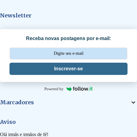
t
Newsletter
á
r
i
Receba novas postagens por e-mail:
o
s
Inscrever-se
Powered by
Marcadores
Aviso
Olá irmãs e irmãos de fé!