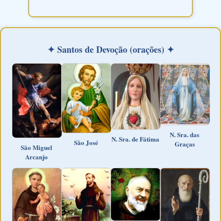
✦ Santos de Devoção (orações) ✦
N. Sra. das
N. Sra. de Fátima
São José
Graças
São Miguel
Arcanjo