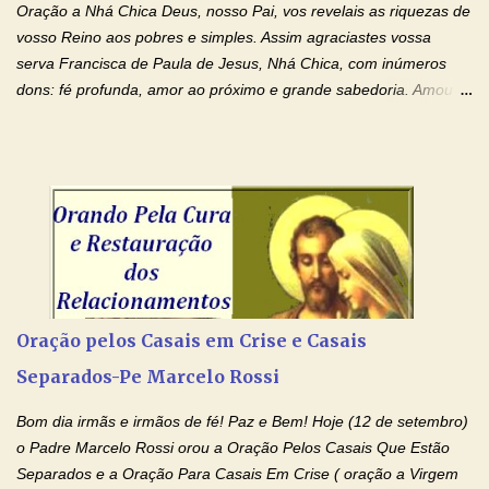
espiritual, através do toque consolador de tuas Mãos
Oração a Nhá Chica Deus, nosso Pai, vos revelais as riquezas de
ensanguentadas e infinitamente poderosas. Eu reconheço,
vosso Reino aos pobres e simples. Assim agraciastes vossa
apesar de toda a minha limitação e da infinidade dos meus ...
serva Francisca de Paula de Jesus, Nhá Chica, com inúmeros
dons: fé profunda, amor ao próximo e grande sabedoria. Amou a
Igreja e manteve uma terna devoção à Imaculada Conceição. Por
sua intercessão, concedei-nos a graça de que precisamos….. E
dai-nos a alegria de vê-la elevada à honra dos altares. Por nosso
Senhor Jesus Cristo, vosso Filho, na unidade do Espírito Santo.
Amém. Novena a Nhá Chica (Oração para obter os favores
celestiais através da intercessão da Serva de Deus Nhá Chica)
(Rezar durante nove dias seguidos ou intercalados) Nhá Chica,
recorro a vós como intercessora entre a Bondade Divina e as
necessidades humanas. Peço-vos, como favor espiritual, que
Oração pelos Casais em Crise e Casais
entregueis nas mãos do Santíssimo o meu pedido urgente (Fazer
Separados-Pe Marcelo Rossi
o pedido). Acolhei, Nhá Chica, no vosso coração bondoso as
minhas necessidades e amparai-me nesta oração (Fazer o ...
Bom dia irmãs e irmãos de fé! Paz e Bem! Hoje (12 de setembro)
o Padre Marcelo Rossi orou a Oração Pelos Casais Que Estão
Separados e a Oração Para Casais Em Crise ( oração a Virgem