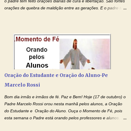
o padre tem feito orações diárias de cura e libertação. São fortes
orações de quebra de maldição entre as gerações. E o padre tem
deixado as orações no facebook dele, mas como sei que muitas
pessoas não tem facebook, então resolvi copiar as orações e
colocar aqui no Blog. Espero que ajude quem estava procurando
por estas valiosas orações. Tenham um lindo fim de semana na
paz de Jesus Cristo e no amor de Maria Santíssima. Adriana-
Devoção e Fé Clique para acessar: Facebook Padre Marcelo
Rossi Site Padre Marcelo Rossi (para ouvir o Momento de Fé)
Tocai, Cura! E Restaura! "Jesus, no poder de Seu Nome, peço
agora que as águas do meu batismo fluam para trás através das
Oração do Estudante e Oração do Aluno-Pe
gerações, através de todas as raízes da minha árvore
Marcelo Rossi
genealógica. Que o Sangue de Jesus, purificador e vivificante,
flua através de todas as gerações: primeira...
Bom dia irmãs e irmãos de fé. Paz e Bem! Hoje (17 de outubro) o
Padre Marcelo Rossi orou nesta manhã pelos alunos, a Oração
do Estudante e Oração do Aluno. Ouça o Momento de Fé, pois
esta semana o Padre está orando pelos professores e alunos.
Você que está em semana de provas, que está estudando para