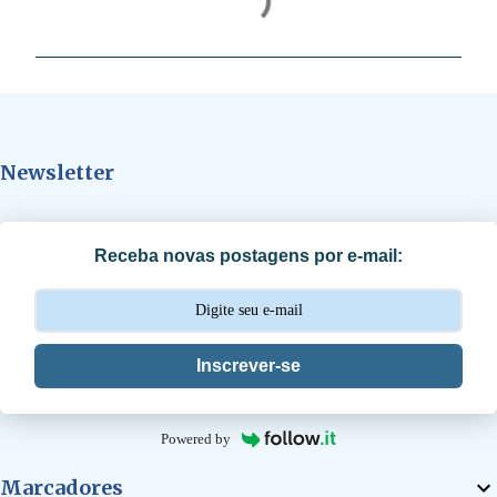
o
m
e
n
t
Newsletter
á
r
i
Receba novas postagens por e-mail:
o
s
Inscrever-se
Powered by
Marcadores