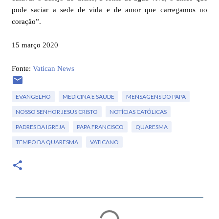
pode saciar a sede de vida e de amor que carregamos no
coração”.
15 março 2020
Fonte:
Vatican News
EVANGELHO
MEDICINA E SAUDE
MENSAGENS DO PAPA
NOSSO SENHOR JESUS CRISTO
NOTÍCIAS CATÓLICAS
PADRES DA IGREJA
PAPA FRANCISCO
QUARESMA
TEMPO DA QUARESMA
VATICANO
C