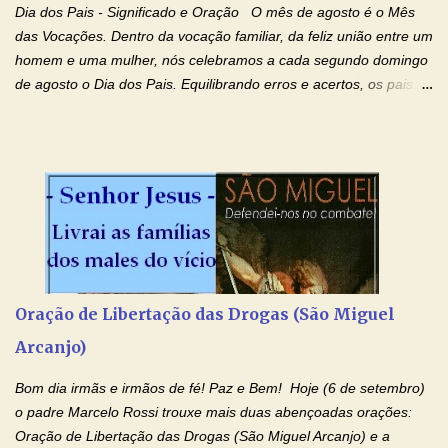
ressuscitou ao terceiro dia; subiu aos céus, está sentado à direita
Dia dos Pais - Significado e Oração O mês de agosto é o Mês
de Deus Pai todo-poderoso, donde há de vir a julgar os v...
das Vocações. Dentro da vocação familiar, da feliz união entre um
homem e uma mulher, nós celebramos a cada segundo domingo
de agosto o Dia dos Pais. Equilibrando erros e acertos, os pais
têm um papel importante na formação do caráter e no decorrer
da vida dos filhos. Os pais acompanham seu crescimento, seu
desenvolvimento intelectual e se esforçam para dar aos filhos,
conforto, boa alimentação, educação de qualidade. E, em geral,
procuram orientá-los para que enfrentem o mundo, com suas
alegrias, com seus dissabores. Acompanham-nos em suas
vitórias, em seus fracassos, em suas lutas. É claro que há
exceções, mas essas exceções só confirmam uma regra porque
pais que não se preocupam com seus filhos não estão no seu
Oração de Libertação das Drogas (São Miguel
estado natural, normal. O mundo de hoje apresenta anomalias
Arcanjo)
absurdas. Temos notícia de pais que torturam seus filhos, que os
desrespeitam, que espancam ou matam a mãe na presença dos
Bom dia irmãs e irmãos de fé! Paz e Bem! Hoje (6 de setembro)
filhos. Mas isso não é o c...
o padre Marcelo Rossi trouxe mais duas abençoadas orações:
Oração de Libertação das Drogas (São Miguel Arcanjo) e a