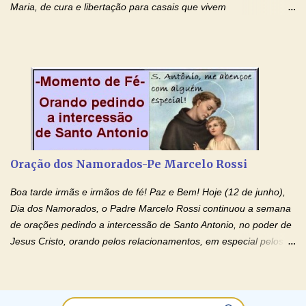
Maria, de cura e libertação para casais que vivem
relacionamentos conturbados, não conseguem firmar namoro,
noivado e tem dificuldade em encontrar o seu marido, a sua
esposa) . O padre continua com a semana especial de orações
no programa de rádio Momento de Fé, pela cura dos
relacionamentos. Seu relacionamento está doente? Você está
sofrendo? Então ouça o Momento de Fé e entre nesta corrente
de orações abençoadas, d eixe o Amor Ágape de Jesus curar e
restaurar você e seu relacionamento. Adriana-Devoção e Fé
Oração Pelos Casais Que Estão Separados Casais que estão
Oração dos Namorados-Pe Marcelo Rossi
separados, devido ao envolvimento de outras pessoas no
relacionamento e que minaram, espiritualmente, a relação do
Boa tarde irmãs e irmãos de fé! Paz e Bem! Hoje (12 de junho),
casal. Vamos orar (coloque o seu esposo ou esposa diante de
Dia dos Namorados, o Padre Marcelo Rossi continuou a semana
Deus). "Senhor Jesus, restaura os laços ...
de orações pedindo a intercessão de Santo Antonio, no poder de
Jesus Cristo, orando pelos relacionamentos, em especial pelos
namorados . O Padre rezou a Oração dos Namorados e colocou
no Facebook a mesma oração em formato de papiro e cin co
maravilhosos cartões que coloquei aqui para vocês. Não perca