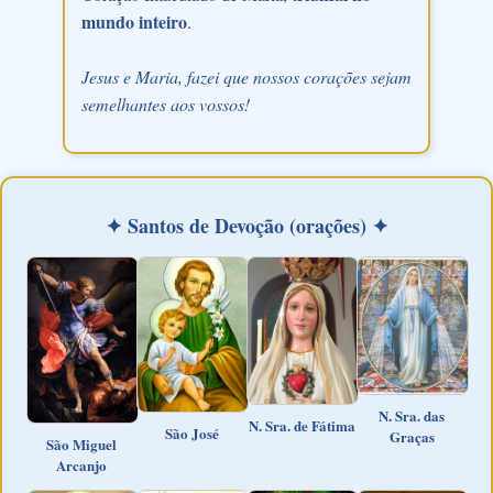
mundo inteiro
.
Jesus e Maria, fazei que nossos corações sejam
semelhantes aos vossos!
✦ Santos de Devoção (orações) ✦
N. Sra. das
N. Sra. de Fátima
São José
Graças
São Miguel
Arcanjo