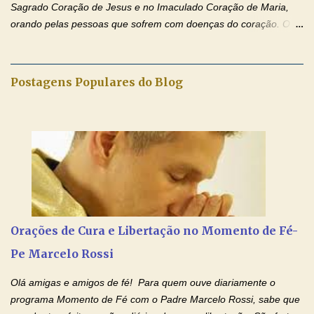
Sagrado Coração de Jesus e no Imaculado Coração de Maria,
orando pelas pessoas que sofrem com doenças do coração. O
Padre rezou a Oração ao Sagrado Coração de Jesus e colocou
no Facebook a mesma oração em formato de papiro e cin co
maravilhosos cartões que coloquei aqui para vocês. Não perca
Postagens Populares do Blog
esta abençoada semana de orações no programa de rádio
Momento de Fé, vamos juntos formar uma forte corrente de
orações com o Padre Marcelo. Não desista do milagre, da cura;
tenha fé, creia firmemente e ore incessantemente até que o
Kairós aconteça em sua vida. Fique no Amor Ágape de Jesus e
no Amor Materno de Nossa Senhora. Adriana-Devoção e Fé
Mensagem do Padre Marcelo Rossi por E-mail: Amados!! Nesta
quarta feira, vamos orar pelas pessoas que sofrem com as
doenças do coração, NO SAGRADO CORAÇÃO DE JESUS E NO
Orações de Cura e Libertação no Momento de Fé-
IMACULADO CORAÇÃO DE MAR...
Pe Marcelo Rossi
Olá amigas e amigos de fé! Para quem ouve diariamente o
programa Momento de Fé com o Padre Marcelo Rossi, sabe que