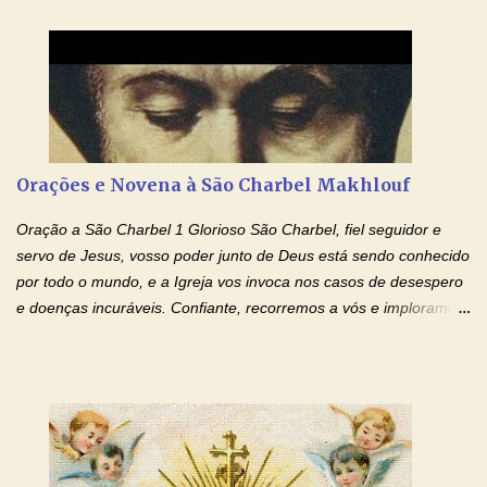
Cupertino Querido São José de Cupertino, purifica o meu
coração, transforma-o e o faz semelhante ao teu. Infunde em
mim o teu fervor, a tua sabedoria e a tua fé. Mostra tua bondade,
ajudando-me e eu me esforçarei para imitar tuas virtudes.
Glória… Amável protetor meu, o estudo geralmente é difícil, duro
e entediante para mim. Tu podes deixar tudo isso mais fácil e
agradável. Espera somente meu chamado. Eu te prometo um
Orações e Novena à São Charbel Makhlouf
esforço maior em meus estudos e uma vida mais digna de tua
santidade. Glória… Deus, que quiseste atrair tudo a teu unigênito
Oração a São Charbel 1 Glorioso São Charbel, fiel seguidor e
Filho, que foi crucificado, permite que, pelos méritos e exemplos
servo de Jesus, vosso poder junto de Deus está sendo conhecido
de te...
por todo o mundo, e a Igreja vos invoca nos casos de desespero
e doenças incuráveis. Confiante, recorremos a vós e imploramos
o vosso auxílio no transe difícil em que nos encontramos.
Concedei-nos a graça, juntamente com todas as que
necessitamos, dando-nos saúde para o corpo e para a alma.
Queremos sempre lembrar-nos deste favor, da vossa intercessão
e invocar-vos como nosso patrono, para maior glória de Deus e o
bem de nossas almas. São Charbel! Rogai por Nós e por todos