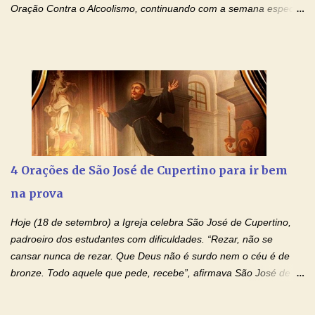
Oração Contra o Alcoolismo, continuando com a semana especial
de orações para cura dos vícios. Todos são capazes de se
libertar deste mal, bastar ter fé, acreditar verdadeiramente e
entregar a vida totalmente nas mãos de Jesus. Deixe o amor
Ágape de nosso Pai Santo - Jesus - te curar, deixe nossa
Mãezinha do Céu - Maria - te proteger com Seu divino manto.
Não desista, Jesus irá curar todas suas feridas, Creia! Adriana-
Devoção e Fé Oração de Libertação das Drogas (São Miguel
Arcanjo) "Senhor, Pai Eterno, em Nome de Teu Filho Jesus,
Nosso Senhor Jesus Cristo, concedei a vida a todos aqueles que
4 Orações de São José de Cupertino para ir bem
se encontram encarcerados em um vício, escravos de alguma
na prova
droga. Senhor, Pai Poderoso e cheio de Misericórdia, na
autoridade do Nome de Jesus libertai da escravidão do vício das
Hoje (18 de setembro) a Igreja celebra São José de Cupertino,
drogas, c...
padroeiro dos estudantes com dificuldades. “Rezar, não se
cansar nunca de rezar. Que Deus não é surdo nem o céu é de
bronze. Todo aquele que pede, recebe”, afirmava São José de
Cupertino, o franciscano que não era bom nos estudos, mas que
se tornou padroeiro dos estudantes. [a] 1 - Oração São José de