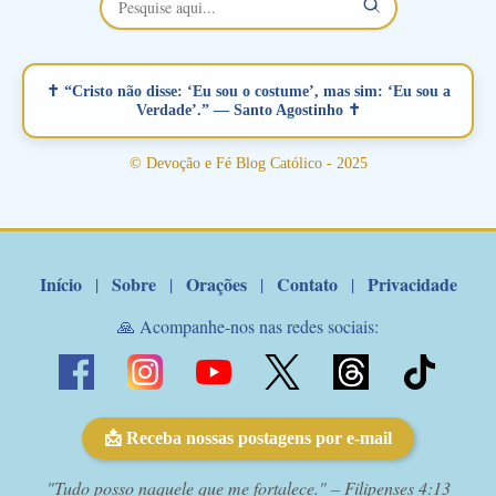
esta abençoada semana no Momento de Fé do Padre Marcelo,
vamos juntos formar esta forte corrente de orações. Você que
está sonhando em encontrar um companheiro(a), um amor
verdadeiro, ou que está com problemas no relacionamento
✝ “Cristo não disse: ‘Eu sou o costume’, mas sim: ‘Eu sou a
amoroso, creia na poderosa intercessão deste santo amigo:
Verdade’.” — Santo Agostinho ✝
Santo Antonio! Tenha fé, não desista, pois ele intercede por nós
junto a Jesus! Fique no Amor Ágape de Jesus e no Amor Materno
© Devoção e Fé Blog Católico - 2025
de Nossa Senhora. Adriana-Devoção e Fé Mensagem do Padre
Marcelo Rossi por E-mail: Amados!! Nesta quarta feira, orando
com o pod...
Início
Sobre
Orações
Contato
Privacidade
|
|
|
|
🙏 Acompanhe-nos nas redes sociais:
📩 Receba nossas postagens por e-mail
"Tudo posso naquele que me fortalece." – Filipenses 4:13