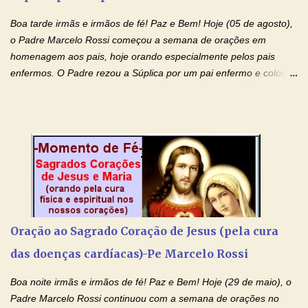
(apresente aqui o seu pedido...) Eu, desde já, agradeço de
coração, confiante que o Senhor me atenderá. Eu louvo o Pai por
Boa tarde irmãs e irmãos de fé! Paz e Bem! Hoje (05 de agosto),
ter nos dado o Senhor, Jesus, como presente de Páscoa. eu
o Padre Marcelo Rossi começou a semana de orações em
agradeço de coração ao Espíri...
homenagem aos pais, hoje orando especialmente pelos pais
enfermos. O Padre rezou a Súplica por um pai enfermo e colocou
no Facebook a mesma oração em formato de papiro e cin co
maravilhosos cartões que coloquei aqui para vocês. Tenha uma
iluminada semana no Amor Ágape de Jesus e no Amor Materno
de Nossa Senhora. Adriana dos Anjos-Devoção e Fé Mensagem
do Padre Marcelo Rossi por E-mail e Facebook: Como foi
anunciado ontem, entramos em uma semana de homenagens
aos nossos pais. Hoje nossas orações serão focadas nos pais
que não se encontram bem de saúde, OS PAIS ENFERMOS!
Amados, durante toda esta semana vamos orar pelos nossos
Oração ao Sagrado Coração de Jesus (pela cura
pais. Vamos dedicar um dia para os pais mais idosos, pais que
das doenças cardíacas)-Pe Marcelo Rossi
estão doentes, pais que estão longe dos filhos, pais que já são
falecidos, pais que tem problemas com vícios, enfim, vamos orar
Boa noite irmãs e irmãos de fé! Paz e Bem! Hoje (29 de maio), o
para todos os pais. Hoje vamos d...
Padre Marcelo Rossi continuou com a semana de orações no