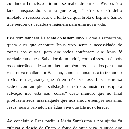
continuou Francisco - tornou-se realidade em sua Páscoa: "do
lado transpassado, saiu sangue e água". Cristo, o Cordeiro
imolado e ressuscitado, é a fonte da qual brota o Espírito Santo,
que perdoa os pecados e regenera para uma nova vida:
Este dom também é a fonte do testemunho. Como a samaritana,
quem quer que encontre Jesus vivo sente a necessidade de
contar aos outros, para que todos confessem que Jesus "é
verdadeiramente o Salvador do mundo", como disseram depois
os conterrâneos dessa mulher. Também nós, nascidos para uma
vida nova mediante o Batismo, somos chamados a testemunhar
a vida e a esperança que há em nós. Se nossa busca e nossa
sede encontram plena satisfação em Cristo, mostraremos que a
salvação não está nas "coisas" deste mundo, que no final
produzem seca, mas naquele que nos amou e sempre nos ama:
Jesus, nosso Salvador, na água viva que Ele nos oferece.
Ao concluir, o Papa pediu a Maria Santíssima a nos ajudar “a
cultivar o desejo de Cristo, a fonte de água viva, o único que