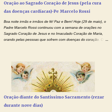
Oração ao Sagrado Coração de Jesus (pela cura
se encontram encarcerados em um vício, escravos de alguma
das doenças cardíacas)-Pe Marcelo Rossi
droga. Senhor, Pai Poderoso e cheio de Misericórdia, na
autoridade do Nome de Jesus libertai da escravidão do vício das
Boa noite irmãs e irmãos de fé! Paz e Bem! Hoje (29 de maio), o
drogas, c...
Padre Marcelo Rossi continuou com a semana de orações no
Sagrado Coração de Jesus e no Imaculado Coração de Maria,
orando pelas pessoas que sofrem com doenças do coração. O
Padre rezou a Oração ao Sagrado Coração de Jesus e colocou
no Facebook a mesma oração em formato de papiro e cin co
maravilhosos cartões que coloquei aqui para vocês. Não perca
esta abençoada semana de orações no programa de rádio
Momento de Fé, vamos juntos formar uma forte corrente de
orações com o Padre Marcelo. Não desista do milagre, da cura;
tenha fé, creia firmemente e ore incessantemente até que o
Kairós aconteça em sua vida. Fique no Amor Ágape de Jesus e
no Amor Materno de Nossa Senhora. Adriana-Devoção e Fé
Oração diante do Santíssimo Sacramento (rezar
Mensagem do Padre Marcelo Rossi por E-mail: Amados!! Nesta
durante nove dias)
quarta feira, vamos orar pelas pessoas que sofrem com as
doenças do coração, NO SAGRADO CORAÇÃO DE JESUS E NO