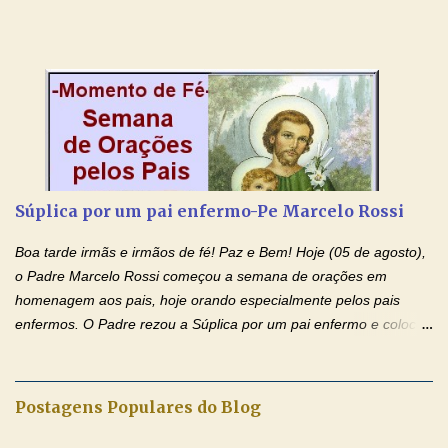
Igreja e manteve uma terna devoção à Imaculada Conceição. Por
sua intercessão, concedei-nos a graça de que precisamos….. E
dai-nos a alegria de vê-la elevada à honra dos altares. Por nosso
Senhor Jesus Cristo, vosso Filho, na unidade do Espírito Santo.
Amém. Novena a Nhá Chica (Oração para obter os favores
celestiais através da intercessão da Serva de Deus Nhá Chica)
(Rezar durante nove dias seguidos ou intercalados) Nhá Chica,
recorro a vós como intercessora entre a Bondade Divina e as
necessidades humanas. Peço-vos, como favor espiritual, que
Súplica por um pai enfermo-Pe Marcelo Rossi
entregueis nas mãos do Santíssimo o meu pedido urgente (Fazer
o pedido). Acolhei, Nhá Chica, no vosso coração bondoso as
Boa tarde irmãs e irmãos de fé! Paz e Bem! Hoje (05 de agosto),
minhas necessidades e amparai-me nesta oração (Fazer o ...
o Padre Marcelo Rossi começou a semana de orações em
homenagem aos pais, hoje orando especialmente pelos pais
enfermos. O Padre rezou a Súplica por um pai enfermo e colocou
no Facebook a mesma oração em formato de papiro e cin co
maravilhosos cartões que coloquei aqui para vocês. Tenha uma
iluminada semana no Amor Ágape de Jesus e no Amor Materno
Postagens Populares do Blog
de Nossa Senhora. Adriana dos Anjos-Devoção e Fé Mensagem
do Padre Marcelo Rossi por E-mail e Facebook: Como foi