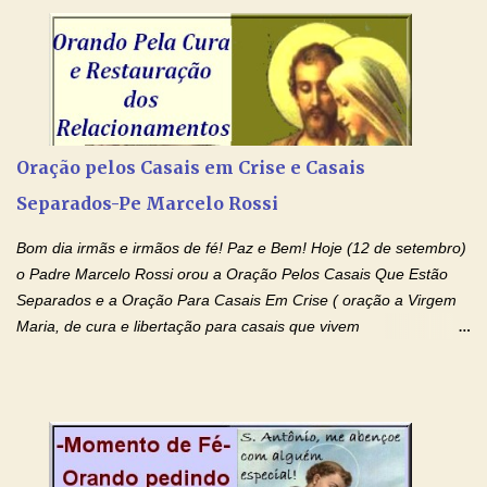
Senhor Jesus Cristo, vosso Filho, na unidade do Espírito Santo.
Amém. Novena a Nhá Chica (Oração para obter os favores
celestiais através da intercessão da Serva de Deus Nhá Chica)
(Rezar durante nove dias seguidos ou intercalados) Nhá Chica,
recorro a vós como intercessora entre a Bondade Divina e as
necessidades humanas. Peço-vos, como favor espiritual, que
Oração pelos Casais em Crise e Casais
entregueis nas mãos do Santíssimo o meu pedido urgente (Fazer
Separados-Pe Marcelo Rossi
o pedido). Acolhei, Nhá Chica, no vosso coração bondoso as
minhas necessidades e amparai-me nesta oração (Fazer o ...
Bom dia irmãs e irmãos de fé! Paz e Bem! Hoje (12 de setembro)
o Padre Marcelo Rossi orou a Oração Pelos Casais Que Estão
Separados e a Oração Para Casais Em Crise ( oração a Virgem
Maria, de cura e libertação para casais que vivem
relacionamentos conturbados, não conseguem firmar namoro,
noivado e tem dificuldade em encontrar o seu marido, a sua
esposa) . O padre continua com a semana especial de orações
no programa de rádio Momento de Fé, pela cura dos
relacionamentos. Seu relacionamento está doente? Você está
sofrendo? Então ouça o Momento de Fé e entre nesta corrente