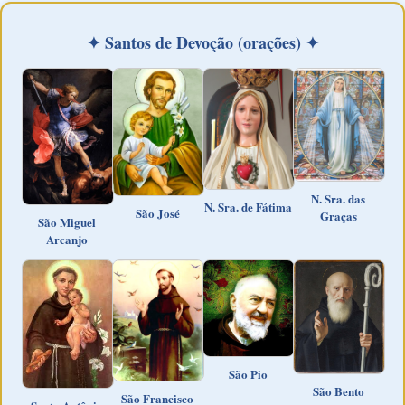
✦ Santos de Devoção (orações) ✦
N. Sra. das
N. Sra. de Fátima
São José
Graças
São Miguel
Arcanjo
São Pio
São Bento
São Francisco