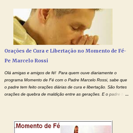
anunciado ontem, entramos em uma semana de homenagens
aos nossos pais. Hoje nossas orações serão focadas nos pais
que não se encontram bem de saúde, OS PAIS ENFERMOS!
Amados, durante toda esta semana vamos orar pelos nossos
pais. Vamos dedicar um dia para os pais mais idosos, pais que
estão doentes, pais que estão longe dos filhos, pais que já são
falecidos, pais que tem problemas com vícios, enfim, vamos orar
Orações de Cura e Libertação no Momento de Fé-
para todos os pais. Hoje vamos d...
Pe Marcelo Rossi
Olá amigas e amigos de fé! Para quem ouve diariamente o
programa Momento de Fé com o Padre Marcelo Rossi, sabe que
o padre tem feito orações diárias de cura e libertação. São fortes
orações de quebra de maldição entre as gerações. E o padre tem
deixado as orações no facebook dele, mas como sei que muitas
pessoas não tem facebook, então resolvi copiar as orações e
colocar aqui no Blog. Espero que ajude quem estava procurando
por estas valiosas orações. Tenham um lindo fim de semana na
paz de Jesus Cristo e no amor de Maria Santíssima. Adriana-