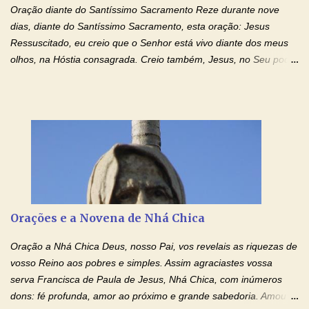
Oração diante do Santíssimo Sacramento Reze durante nove
IMACULADO CORAÇÃO DE MAR...
dias, diante do Santíssimo Sacramento, esta oração: Jesus
Ressuscitado, eu creio que o Senhor está vivo diante dos meus
olhos, na Hóstia consagrada. Creio também, Jesus, no Seu poder
contra toda espécie de mal, porque o Senhor venceu, pela sua
Morte e Ressurreição, o pecado e a morte. Seu preciosíssimo
Sangue derramado cruz estpa presente na Hóstia Santa. Eu
creio, Jesus, e clamo que este Sangue seja agora derramado
sobre mim e sobre todos os meus familiares. Eu peço, Senhor
Jesus, que, pelo poder libertador e salvítico deste Sangue,
possamos nos livrar de toda opressão diabólica que possa estar
prejudicando a nossa família. Peço também que atenda, em
especial, este pedido que agora faço na Sua presença:
Orações e a Novena de Nhá Chica
(apresente aqui o seu pedido...) Eu, desde já, agradeço de
coração, confiante que o Senhor me atenderá. Eu louvo o Pai por
Oração a Nhá Chica Deus, nosso Pai, vos revelais as riquezas de
ter nos dado o Senhor, Jesus, como presente de Páscoa. eu
vosso Reino aos pobres e simples. Assim agraciastes vossa
agradeço de coração ao Espíri...
serva Francisca de Paula de Jesus, Nhá Chica, com inúmeros
dons: fé profunda, amor ao próximo e grande sabedoria. Amou a