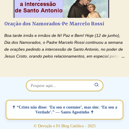
de orações abençoadas, d eixe o Amor Ágape de Jesus curar e
restaurar você e seu relacionamento. Adriana-Devoção e Fé
Oração Pelos Casais Que Estão Separados Casais que estão
Oração dos Namorados-Pe Marcelo Rossi
separados, devido ao envolvimento de outras pessoas no
relacionamento e que minaram, espiritualmente, a relação do
Boa tarde irmãs e irmãos de fé! Paz e Bem! Hoje (12 de junho),
casal. Vamos orar (coloque o seu esposo ou esposa diante de
Dia dos Namorados, o Padre Marcelo Rossi continuou a semana
Deus). "Senhor Jesus, restaura os laços ...
de orações pedindo a intercessão de Santo Antonio, no poder de
Jesus Cristo, orando pelos relacionamentos, em especial pelos
namorados . O Padre rezou a Oração dos Namorados e colocou
no Facebook a mesma oração em formato de papiro e cin co
maravilhosos cartões que coloquei aqui para vocês. Não perca
esta abençoada semana no Momento de Fé do Padre Marcelo,
vamos juntos formar esta forte corrente de orações. Você que
está sonhando em encontrar um companheiro(a), um amor
verdadeiro, ou que está com problemas no relacionamento
✝ “Cristo não disse: ‘Eu sou o costume’, mas sim: ‘Eu sou a
amoroso, creia na poderosa intercessão deste santo amigo:
Verdade’.” — Santo Agostinho ✝
Santo Antonio! Tenha fé, não desista, pois ele intercede por nós
junto a Jesus! Fique no Amor Ágape de Jesus e no Amor Materno
© Devoção e Fé Blog Católico - 2025