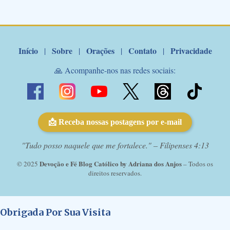
de Nossa Senhora. Adriana-Devoção e Fé Mensagem do Padre
Marcelo Rossi por E-mail: Amados!! Nesta quarta feira, orando
com o pod...
Início
Sobre
Orações
Contato
Privacidade
|
|
|
|
🙏 Acompanhe-nos nas redes sociais:
📩 Receba nossas postagens por e-mail
"Tudo posso naquele que me fortalece." – Filipenses 4:13
Devoção e Fé Blog Católico by Adriana dos Anjos
© 2025
– Todos os
direitos reservados.
Obrigada Por Sua Visita