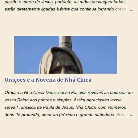
paixão e morte de Jesus, portanto, as mãos ensanguentadas
estão diretamente ligadas à fonte que continua jorrando graças
sobre graças. Oração para Pedir o Poder das Mãos
Ensanguentadas de Jesus (cura física e espiritual) "Cura-me,
Senhor Jesus! Jesus, coloca Tuas Mãos benditas,
ensanguentadas, chagadas e abertas, sobre mim, neste
momento. Sinto-me completamente sem forças para prosseguir,
carregando as minhas cruzes. Preciso que a força e o poder de
Tuas Mãos, que suportaram a mais profunda dor ao serem
pregadas na Cruz, reergam-me e curem-me agora. Jesus, não
peço somente por mim, mas também por todos aqueles que mais
Orações e a Novena de Nhá Chica
amo. Nós precisamos desesperadamente de cura física e
espiritual, através do toque consolador de tuas Mãos
Oração a Nhá Chica Deus, nosso Pai, vos revelais as riquezas de
ensanguentadas e infinitamente poderosas. Eu reconheço,
vosso Reino aos pobres e simples. Assim agraciastes vossa
apesar de toda a minha limitação e da infinidade dos meus ...
serva Francisca de Paula de Jesus, Nhá Chica, com inúmeros
dons: fé profunda, amor ao próximo e grande sabedoria. Amou a
Igreja e manteve uma terna devoção à Imaculada Conceição. Por
sua intercessão, concedei-nos a graça de que precisamos….. E
dai-nos a alegria de vê-la elevada à honra dos altares. Por nosso