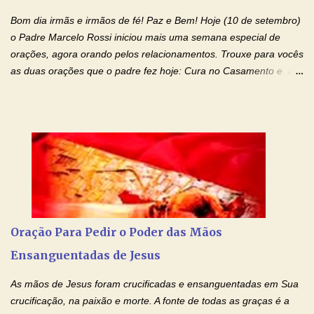
família, deixem de existir. Na Tua graça, Senhor, cortamos todos
Bom dia irmãs e irmãos de fé! Paz e Bem! Hoje (10 de setembro)
os laços...
o Padre Marcelo Rossi iniciou mais uma semana especial de
orações, agora orando pelos relacionamentos. Trouxe para vocês
as duas orações que o padre fez hoje: Cura no Casamento e a
Oração Pela Reconciliação Dos Cônjuges . Se você está
sofrendo em seu relacionamento amoroso, faça alguma coisa por
ele antes de desistir: Ore! Entre nesta corrente diária de orações
com o Momento de Fé. Que Deus abençoe e que todo
relacionamento seja fortalecido e curado no amor Ágape de
Jesus. Adriana-Devoção e Fé Mensagem do Padre Marcelo Rossi
em seu Facebook: Amados, iniciamos uma semana para orar
pelos relacionamentos. Diz a Bíblia sagrada: "O amor é paciente,
o amor é prestativo; não é invejoso, não se ostenta, não se incha
Oração Para Pedir o Poder das Mãos
de orgulho. Nada faz de inconveniente, não procura o seu próprio
Ensanguentadas de Jesus
interesse, não se irrita, não guarda rancor. Não se alegra com a
injustiça, mas regozija-se com a verdade. T...
As mãos de Jesus foram crucificadas e ensanguentadas em Sua
crucificação, na paixão e morte. A fonte de todas as graças é a