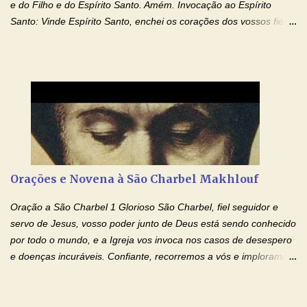
e do Filho e do Espírito Santo. Amém. Invocação ao Espírito
Santo: Vinde Espírito Santo, enchei os corações dos vossos fiéis
e acendei neles o fogo do vosso amor. Enviai o vosso Espírito e
tudo será criado. E renovareis a face da terra. Oremos: Ó Deus,
que instruístes os corações dos vossos fiéis com a luz do Espírito
Santo, fazei que apreciemos retamente todas as coisas segundo
o mesmo Espírito e gozemos sempre da sua consolação. Por
Cristo, Senhor Nosso. Amém. Creio: Creio em Deus Pai Todo-
Poderoso, Criador do céu e da terra; e em Jesus Cristo, seu
único Filho, nosso Senhor; que foi concebido pelo poder do Espí­
rito Santo; nasceu da Virgem Maria, padeceu sob Pôncio Pilatos,
Orações e Novena à São Charbel Makhlouf
foi crucificado, morto e sepultado. Desceu à mansão dos mortos;
ressuscitou ao terceiro dia; subiu aos céus, está sentado à direita
Oração a São Charbel 1 Glorioso São Charbel, fiel seguidor e
de Deus Pai todo-poderoso, donde há de vir a julgar os v...
servo de Jesus, vosso poder junto de Deus está sendo conhecido
por todo o mundo, e a Igreja vos invoca nos casos de desespero
e doenças incuráveis. Confiante, recorremos a vós e imploramos
o vosso auxílio no transe difícil em que nos encontramos.
Concedei-nos a graça, juntamente com todas as que
necessitamos, dando-nos saúde para o corpo e para a alma.