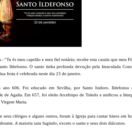
u és meu capelão e meu fiel notário; recebe esta casula que meu Fi
anto Ildefonso. O santo tinha profunda devoção pela Imaculada Conc
a festa é celebrada neste dia 23 de janeiro.
 ano 606. Foi educado em Sevilha, por Santo Isidoro. Ildefonso 
e de Agalia. Em 657, foi eleito Arcebispo de Toledo e unificou a litur
a Virgem Maria.
 seus clérigos e alguns outros, foram à Igreja para cantar hinos em h
rante. A maioria saiu fugindo, exceto o santo e seus dois diáconos.