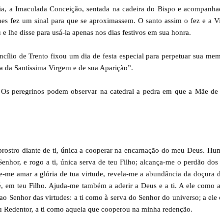
ia, a Imaculada Conceição, sentada na cadeira do Bispo e acompanha
lhes fez um sinal para que se aproximassem. O santo assim o fez e a 
e lhe disse para usá-la apenas nos dias festivos em sua honra.
ncílio de Trento fixou um dia de festa especial para perpetuar sua me
a da Santíssima Virgem e de sua Aparição”.
. Os peregrinos podem observar na catedral a pedra em que a Mãe de
prostro diante de ti, única a cooperar na encarnação do meu Deus. Hu
enhor, e rogo a ti, única serva de teu Filho; alcança-me o perdão do
e-me amar a glória de tua virtude, revela-me a abundância da doçura 
fé, em teu Filho. Ajuda-me também a aderir a Deus e a ti. A ele como
ao Senhor das virtudes: a ti como à serva do Senhor do universo; a el
u Redentor, a ti como aquela que cooperou na minha redenção.