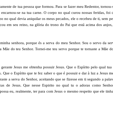
iramente de tua pessoa que formou. Para se fazer meu Redentor, tornou-
 encarnou-se na tua carne. O corpo no qual curou nossas feridas, foi 
rpo no qual devia aniquilar os meus pecados, ele o recebeu de ti, sem p
u em seu reino, na glória do trono do Pai que está acima dos anjos,
 minha senhora, porque és a serva do meu Senhor. Sou o servo da ser
 a Mãe do teu Senhor. Tornei-me teu servo porque te tornaste a Mãe 
 geraste Jesus me obtenha possuir Jesus. Que o Espírito pelo qual tua
Que o Espírito que te fez saber o que é possuir e dar à luz a Jesus m
raste a serva do Senhor, aceitando que se fizesse em ti segundo a pala
as de Jesus. Que nesse Espirito no qual tu o adoras como Senho
ossa eu, realmente, ter para com Jesus o mesmo respeito que ele tinh