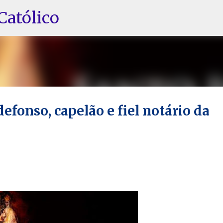
Pular para o conteúdo principal
Católico
defonso, capelão e fiel notário da