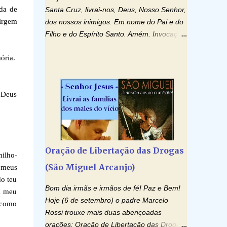
da de
Santa Cruz, livrai-nos, Deus, Nosso Senhor,
Virgem
dos nossos inimigos. Em nome do Pai e do
Filho e do Espírito Santo. Amém. Invocação
ao Espírito Santo: Vinde Espírito Santo,
mória.
enchei os corações dos vossos fiéis e
acendei neles o fogo do vosso amor. Enviai
o vosso Espírito e tudo será criado. E
 Deus
renovareis a face da terra. Oremos: Ó
Deus, que instruístes os corações dos
vossos fiéis com a luz do Espírito Santo,
fazei que apreciemos retamente todas as
coisas segundo o mesmo Espírito e
Oração de Libertação das Drogas
milho-
gozemos sempre da sua consolação. Por
(São Miguel Arcanjo)
s meus
Cristo, Senhor Nosso. Amém. Creio: Creio
do teu
em Deus Pai Todo-Poderoso, Criador do
Bom dia irmãs e irmãos de fé! Paz e Bem!
 a meu
céu e da terra; e em Jesus Cristo, seu único
Hoje (6 de setembro) o padre Marcelo
e como
Filho, nosso Senhor; que foi concebido pelo
Rossi trouxe mais duas abençoadas
poder do Espí­rito Santo; nasceu da Virgem
orações: Oração de Libertação das Drogas