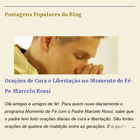
maravilhosos cartões que coloquei aqui para vocês. Tenha uma
iluminada semana no Amor Ágape de Jesus e no Amor Materno
Postagens Populares do Blog
de Nossa Senhora. Adriana dos Anjos-Devoção e Fé Mensagem
do Padre Marcelo Rossi por E-mail e Facebook: Como foi
anunciado ontem, entramos em uma semana de homenagens
aos nossos pais. Hoje nossas orações serão focadas nos pais
que não se encontram bem de saúde, OS PAIS ENFERMOS!
Amados, durante toda esta semana vamos orar pelos nossos
pais. Vamos dedicar um dia para os pais mais idosos, pais que
estão doentes, pais que estão longe dos filhos, pais que já são
falecidos, pais que tem problemas com vícios, enfim, vamos orar
Orações de Cura e Libertação no Momento de Fé-
para todos os pais. Hoje vamos d...
Pe Marcelo Rossi
Olá amigas e amigos de fé! Para quem ouve diariamente o
programa Momento de Fé com o Padre Marcelo Rossi, sabe que
o padre tem feito orações diárias de cura e libertação. São fortes
orações de quebra de maldição entre as gerações. E o padre tem
deixado as orações no facebook dele, mas como sei que muitas