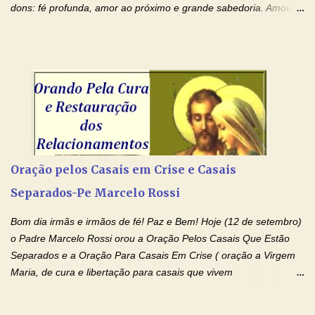
dons: fé profunda, amor ao próximo e grande sabedoria. Amou a
Igreja e manteve uma terna devoção à Imaculada Conceição. Por
sua intercessão, concedei-nos a graça de que precisamos….. E
dai-nos a alegria de vê-la elevada à honra dos altares. Por nosso
Senhor Jesus Cristo, vosso Filho, na unidade do Espírito Santo.
Amém. Novena a Nhá Chica (Oração para obter os favores
celestiais através da intercessão da Serva de Deus Nhá Chica)
(Rezar durante nove dias seguidos ou intercalados) Nhá Chica,
recorro a vós como intercessora entre a Bondade Divina e as
necessidades humanas. Peço-vos, como favor espiritual, que
Oração pelos Casais em Crise e Casais
entregueis nas mãos do Santíssimo o meu pedido urgente (Fazer
Separados-Pe Marcelo Rossi
o pedido). Acolhei, Nhá Chica, no vosso coração bondoso as
minhas necessidades e amparai-me nesta oração (Fazer o ...
Bom dia irmãs e irmãos de fé! Paz e Bem! Hoje (12 de setembro)
o Padre Marcelo Rossi orou a Oração Pelos Casais Que Estão
Separados e a Oração Para Casais Em Crise ( oração a Virgem
Maria, de cura e libertação para casais que vivem
relacionamentos conturbados, não conseguem firmar namoro,
noivado e tem dificuldade em encontrar o seu marido, a sua