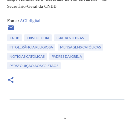
Secretário-Geral da CNBB
Fonte:
ACI digital
CNBB
CRISTOFOBIA
IGREJA NO BRASIL
INTOLERÂNCIA RELIGIOSA
MENSAGENS CATÓLICAS
NOTÍCIAS CATÓLICAS
PADRES DA IGREJA
PERSEGUIÇÃO AOS CRISTÃOS
C
o
m