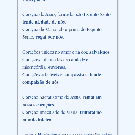
Coração de Jesus, formado pelo Espírito Santo,
tende piedade de nós
.
Coração de Maria, obra-prima do Espírito
rogai por nós
Santo,
.
salvai-nos
Corações unidos no amor e na dor,
.
Corações inflamados de caridade e
ouvi-nos
misericórdia,
.
tende
Corações adoráveis e compassivos,
compaixão de nós
.
reinai em
Coração Sacratíssimo de Jesus,
nossos corações
.
triunfai no
Coração Imaculado de Maria,
mundo inteiro
.
Jesus e Maria, fazei que nossos corações sejam