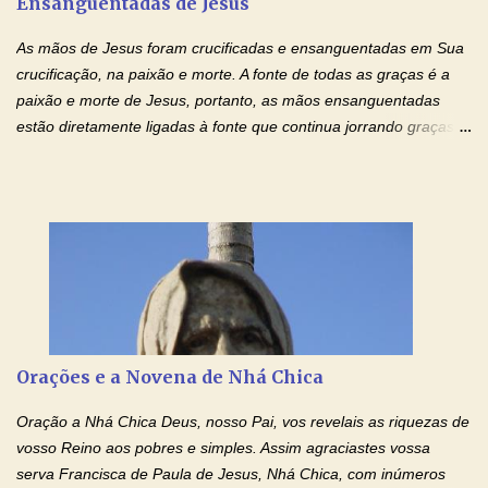
Ensanguentadas de Jesus
interesse, não se irrita, não guarda rancor. Não se alegra com a
injustiça, mas regozija-se com a verdade. T...
As mãos de Jesus foram crucificadas e ensanguentadas em Sua
crucificação, na paixão e morte. A fonte de todas as graças é a
paixão e morte de Jesus, portanto, as mãos ensanguentadas
estão diretamente ligadas à fonte que continua jorrando graças
sobre graças. Oração para Pedir o Poder das Mãos
Ensanguentadas de Jesus (cura física e espiritual) "Cura-me,
Senhor Jesus! Jesus, coloca Tuas Mãos benditas,
ensanguentadas, chagadas e abertas, sobre mim, neste
momento. Sinto-me completamente sem forças para prosseguir,
carregando as minhas cruzes. Preciso que a força e o poder de
Tuas Mãos, que suportaram a mais profunda dor ao serem
pregadas na Cruz, reergam-me e curem-me agora. Jesus, não
peço somente por mim, mas também por todos aqueles que mais
Orações e a Novena de Nhá Chica
amo. Nós precisamos desesperadamente de cura física e
espiritual, através do toque consolador de tuas Mãos
Oração a Nhá Chica Deus, nosso Pai, vos revelais as riquezas de
ensanguentadas e infinitamente poderosas. Eu reconheço,
vosso Reino aos pobres e simples. Assim agraciastes vossa
apesar de toda a minha limitação e da infinidade dos meus ...
serva Francisca de Paula de Jesus, Nhá Chica, com inúmeros