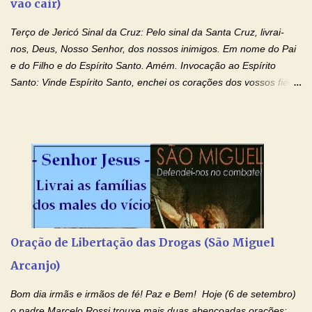
vão cair)
Terço de Jericó Sinal da Cruz: Pelo sinal da Santa Cruz, livrai-
nos, Deus, Nosso Senhor, dos nossos inimigos. Em nome do Pai
e do Filho e do Espírito Santo. Amém. Invocação ao Espírito
Santo: Vinde Espírito Santo, enchei os corações dos vossos fiéis
e acendei neles o fogo do vosso amor. Enviai o vosso Espírito e
tudo será criado. E renovareis a face da terra. Oremos: Ó Deus,
que instruístes os corações dos vossos fiéis com a luz do Espírito
Santo, fazei que apreciemos retamente todas as coisas segundo
o mesmo Espírito e gozemos sempre da sua consolação. Por
Cristo, Senhor Nosso. Amém. Creio: Creio em Deus Pai Todo-
Poderoso, Criador do céu e da terra; e em Jesus Cristo, seu
único Filho, nosso Senhor; que foi concebido pelo poder do Espí­
rito Santo; nasceu da Virgem Maria, padeceu sob Pôncio Pilatos,
Oração de Libertação das Drogas (São Miguel
foi crucificado, morto e sepultado. Desceu à mansão dos mortos;
Arcanjo)
ressuscitou ao terceiro dia; subiu aos céus, está sentado à direita
de Deus Pai todo-poderoso, donde há de vir a julgar os v...
Bom dia irmãs e irmãos de fé! Paz e Bem! Hoje (6 de setembro)
o padre Marcelo Rossi trouxe mais duas abençoadas orações: