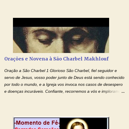
se tornou padroeiro dos estudantes. [a] 1 - Oração São José de
Cupertino Querido São José de Cupertino, purifica o meu
coração, transforma-o e o faz semelhante ao teu. Infunde em
mim o teu fervor, a tua sabedoria e a tua fé. Mostra tua bondade,
ajudando-me e eu me esforçarei para imitar tuas virtudes.
Glória… Amável protetor meu, o estudo geralmente é difícil, duro
e entediante para mim. Tu podes deixar tudo isso mais fácil e
agradável. Espera somente meu chamado. Eu te prometo um
Orações e Novena à São Charbel Makhlouf
esforço maior em meus estudos e uma vida mais digna de tua
santidade. Glória… Deus, que quiseste atrair tudo a teu unigênito
Oração a São Charbel 1 Glorioso São Charbel, fiel seguidor e
Filho, que foi crucificado, permite que, pelos méritos e exemplos
servo de Jesus, vosso poder junto de Deus está sendo conhecido
de te...
por todo o mundo, e a Igreja vos invoca nos casos de desespero
e doenças incuráveis. Confiante, recorremos a vós e imploramos
o vosso auxílio no transe difícil em que nos encontramos.
Concedei-nos a graça, juntamente com todas as que
necessitamos, dando-nos saúde para o corpo e para a alma.
Queremos sempre lembrar-nos deste favor, da vossa intercessão
e invocar-vos como nosso patrono, para maior glória de Deus e o