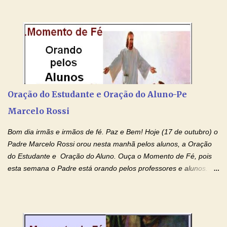
pessoas não tem facebook, então resolvi copiar as orações e
colocar aqui no Blog. Espero que ajude quem estava procurando
por estas valiosas orações. Tenham um lindo fim de semana na
paz de Jesus Cristo e no amor de Maria Santíssima. Adriana-
Devoção e Fé Clique para acessar: Facebook Padre Marcelo
Rossi Site Padre Marcelo Rossi (para ouvir o Momento de Fé)
Tocai, Cura! E Restaura! "Jesus, no poder de Seu Nome, peço
agora que as águas do meu batismo fluam para trás através das
Oração do Estudante e Oração do Aluno-Pe
gerações, através de todas as raízes da minha árvore
Marcelo Rossi
genealógica. Que o Sangue de Jesus, purificador e vivificante,
flua através de todas as gerações: primeira...
Bom dia irmãs e irmãos de fé. Paz e Bem! Hoje (17 de outubro) o
Padre Marcelo Rossi orou nesta manhã pelos alunos, a Oração
do Estudante e Oração do Aluno. Ouça o Momento de Fé, pois
esta semana o Padre está orando pelos professores e alunos.
Você que está em semana de provas, que está estudando para
concursos, vestibulares, para o Enem; além de estudar, se
prepare também orando para permancer tranquilo, pronto
intelectualmente e espiritualmente para o dia da prova. Confie no