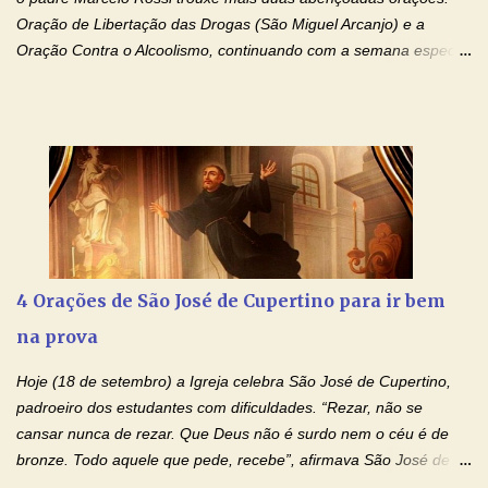
Oração de Libertação das Drogas (São Miguel Arcanjo) e a
Oração Contra o Alcoolismo, continuando com a semana especial
de orações para cura dos vícios. Todos são capazes de se
libertar deste mal, bastar ter fé, acreditar verdadeiramente e
entregar a vida totalmente nas mãos de Jesus. Deixe o amor
Ágape de nosso Pai Santo - Jesus - te curar, deixe nossa
Mãezinha do Céu - Maria - te proteger com Seu divino manto.
Não desista, Jesus irá curar todas suas feridas, Creia! Adriana-
Devoção e Fé Oração de Libertação das Drogas (São Miguel
Arcanjo) "Senhor, Pai Eterno, em Nome de Teu Filho Jesus,
Nosso Senhor Jesus Cristo, concedei a vida a todos aqueles que
4 Orações de São José de Cupertino para ir bem
se encontram encarcerados em um vício, escravos de alguma
na prova
droga. Senhor, Pai Poderoso e cheio de Misericórdia, na
autoridade do Nome de Jesus libertai da escravidão do vício das
Hoje (18 de setembro) a Igreja celebra São José de Cupertino,
drogas, c...
padroeiro dos estudantes com dificuldades. “Rezar, não se
cansar nunca de rezar. Que Deus não é surdo nem o céu é de
bronze. Todo aquele que pede, recebe”, afirmava São José de
Cupertino, o franciscano que não era bom nos estudos, mas que