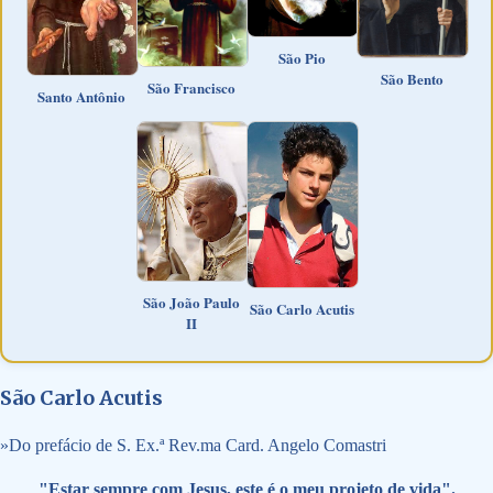
São Pio
São Bento
São Francisco
Santo Antônio
São João Paulo
São Carlo Acutis
II
São Carlo Acutis
»
Do prefácio de S. Ex.ª Rev.ma Card. Angelo Comastri
"Estar sempre com Jesus, este é o meu projeto de vida".