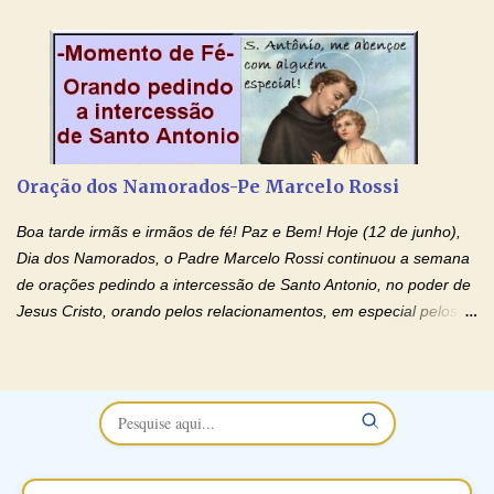
esposa) . O padre continua com a semana especial de orações
no programa de rádio Momento de Fé, pela cura dos
relacionamentos. Seu relacionamento está doente? Você está
sofrendo? Então ouça o Momento de Fé e entre nesta corrente
de orações abençoadas, d eixe o Amor Ágape de Jesus curar e
restaurar você e seu relacionamento. Adriana-Devoção e Fé
Oração Pelos Casais Que Estão Separados Casais que estão
Oração dos Namorados-Pe Marcelo Rossi
separados, devido ao envolvimento de outras pessoas no
relacionamento e que minaram, espiritualmente, a relação do
Boa tarde irmãs e irmãos de fé! Paz e Bem! Hoje (12 de junho),
casal. Vamos orar (coloque o seu esposo ou esposa diante de
Dia dos Namorados, o Padre Marcelo Rossi continuou a semana
Deus). "Senhor Jesus, restaura os laços ...
de orações pedindo a intercessão de Santo Antonio, no poder de
Jesus Cristo, orando pelos relacionamentos, em especial pelos
namorados . O Padre rezou a Oração dos Namorados e colocou
no Facebook a mesma oração em formato de papiro e cin co
maravilhosos cartões que coloquei aqui para vocês. Não perca
esta abençoada semana no Momento de Fé do Padre Marcelo,
vamos juntos formar esta forte corrente de orações. Você que
está sonhando em encontrar um companheiro(a), um amor