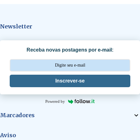
e
n
t
Newsletter
á
r
i
Receba novas postagens por e-mail:
o
s
Inscrever-se
Powered by
Marcadores
Aviso