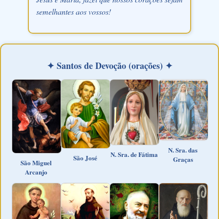
semelhantes aos vossos!
✦ Santos de Devoção (orações) ✦
N. Sra. das
N. Sra. de Fátima
São José
Graças
São Miguel
Arcanjo