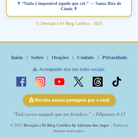
verdadeiro, ou que está com problemas no relacionamento
✝ “Nada é impossível àquele que crê.” — Santa Rita de
amoroso, creia na poderosa intercessão deste santo amigo:
Cássia ✝
Santo Antonio! Tenha fé, não desista, pois ele intercede por nós
junto a Jesus! Fique no Amor Ágape de Jesus e no Amor Materno
© Devoção e Fé Blog Católico - 2025
de Nossa Senhora. Adriana-Devoção e Fé Mensagem do Padre
Marcelo Rossi por E-mail: Amados!! Nesta quarta feira, orando
com o pod...
Início
Sobre
Orações
Contato
Privacidade
|
|
|
|
🙏 Acompanhe-nos nas redes sociais:
📩 Receba nossas postagens por e-mail
"Tudo posso naquele que me fortalece." – Filipenses 4:13
Devoção e Fé Blog Católico by Adriana dos Anjos
© 2025
– Todos os
direitos reservados.