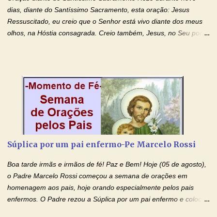
filhos. Mas isso não é o c...
dias, diante do Santíssimo Sacramento, esta oração: Jesus
Ressuscitado, eu creio que o Senhor está vivo diante dos meus
olhos, na Hóstia consagrada. Creio também, Jesus, no Seu poder
contra toda espécie de mal, porque o Senhor venceu, pela sua
Morte e Ressurreição, o pecado e a morte. Seu preciosíssimo
Sangue derramado cruz estpa presente na Hóstia Santa. Eu
creio, Jesus, e clamo que este Sangue seja agora derramado
sobre mim e sobre todos os meus familiares. Eu peço, Senhor
Jesus, que, pelo poder libertador e salvítico deste Sangue,
possamos nos livrar de toda opressão diabólica que possa estar
prejudicando a nossa família. Peço também que atenda, em
especial, este pedido que agora faço na Sua presença:
Súplica por um pai enfermo-Pe Marcelo Rossi
(apresente aqui o seu pedido...) Eu, desde já, agradeço de
coração, confiante que o Senhor me atenderá. Eu louvo o Pai por
Boa tarde irmãs e irmãos de fé! Paz e Bem! Hoje (05 de agosto),
ter nos dado o Senhor, Jesus, como presente de Páscoa. eu
o Padre Marcelo Rossi começou a semana de orações em
agradeço de coração ao Espíri...
homenagem aos pais, hoje orando especialmente pelos pais
enfermos. O Padre rezou a Súplica por um pai enfermo e colocou
no Facebook a mesma oração em formato de papiro e cin co