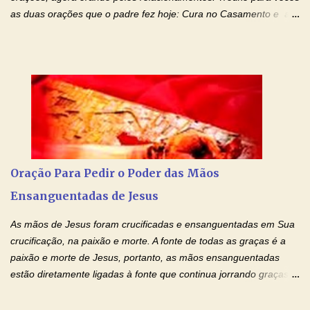
as duas orações que o padre fez hoje: Cura no Casamento e a
Oração Pela Reconciliação Dos Cônjuges . Se você está
sofrendo em seu relacionamento amoroso, faça alguma coisa por
ele antes de desistir: Ore! Entre nesta corrente diária de orações
com o Momento de Fé. Que Deus abençoe e que todo
relacionamento seja fortalecido e curado no amor Ágape de
Jesus. Adriana-Devoção e Fé Mensagem do Padre Marcelo Rossi
em seu Facebook: Amados, iniciamos uma semana para orar
pelos relacionamentos. Diz a Bíblia sagrada: "O amor é paciente,
o amor é prestativo; não é invejoso, não se ostenta, não se incha
Oração Para Pedir o Poder das Mãos
de orgulho. Nada faz de inconveniente, não procura o seu próprio
Ensanguentadas de Jesus
interesse, não se irrita, não guarda rancor. Não se alegra com a
injustiça, mas regozija-se com a verdade. T...
As mãos de Jesus foram crucificadas e ensanguentadas em Sua
crucificação, na paixão e morte. A fonte de todas as graças é a
paixão e morte de Jesus, portanto, as mãos ensanguentadas
estão diretamente ligadas à fonte que continua jorrando graças
sobre graças. Oração para Pedir o Poder das Mãos
Ensanguentadas de Jesus (cura física e espiritual) "Cura-me,