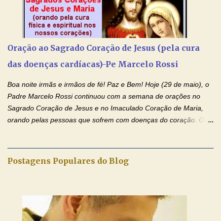
anunciado ontem, entramos em uma semana de homenagens
aos nossos pais. Hoje nossas orações serão focadas nos pais
que não se encontram bem de saúde, OS PAIS ENFERMOS!
Amados, durante toda esta semana vamos orar pelos nossos
Oração ao Sagrado Coração de Jesus (pela cura
pais. Vamos dedicar um dia para os pais mais idosos, pais que
das doenças cardíacas)-Pe Marcelo Rossi
estão doentes, pais que estão longe dos filhos, pais que já são
falecidos, pais que tem problemas com vícios, enfim, vamos orar
Boa noite irmãs e irmãos de fé! Paz e Bem! Hoje (29 de maio), o
para todos os pais. Hoje vamos d...
Padre Marcelo Rossi continuou com a semana de orações no
Sagrado Coração de Jesus e no Imaculado Coração de Maria,
orando pelas pessoas que sofrem com doenças do coração. O
Padre rezou a Oração ao Sagrado Coração de Jesus e colocou
no Facebook a mesma oração em formato de papiro e cin co
maravilhosos cartões que coloquei aqui para vocês. Não perca
Postagens Populares do Blog
esta abençoada semana de orações no programa de rádio
Momento de Fé, vamos juntos formar uma forte corrente de
orações com o Padre Marcelo. Não desista do milagre, da cura;
tenha fé, creia firmemente e ore incessantemente até que o
Kairós aconteça em sua vida. Fique no Amor Ágape de Jesus e