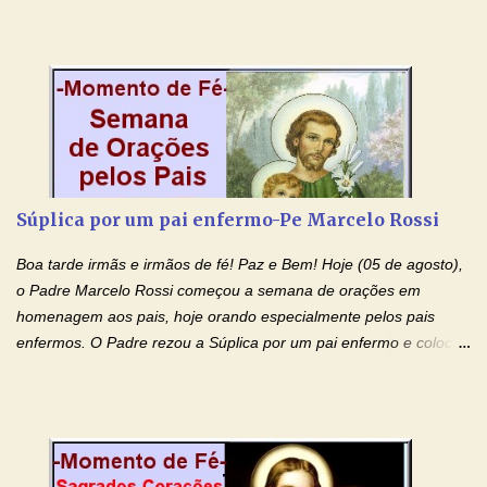
Morte e Ressurreição, o pecado e a morte. Seu preciosíssimo
Sangue derramado cruz estpa presente na Hóstia Santa. Eu
creio, Jesus, e clamo que este Sangue seja agora derramado
sobre mim e sobre todos os meus familiares. Eu peço, Senhor
Jesus, que, pelo poder libertador e salvítico deste Sangue,
possamos nos livrar de toda opressão diabólica que possa estar
prejudicando a nossa família. Peço também que atenda, em
especial, este pedido que agora faço na Sua presença:
Súplica por um pai enfermo-Pe Marcelo Rossi
(apresente aqui o seu pedido...) Eu, desde já, agradeço de
coração, confiante que o Senhor me atenderá. Eu louvo o Pai por
Boa tarde irmãs e irmãos de fé! Paz e Bem! Hoje (05 de agosto),
ter nos dado o Senhor, Jesus, como presente de Páscoa. eu
o Padre Marcelo Rossi começou a semana de orações em
agradeço de coração ao Espíri...
homenagem aos pais, hoje orando especialmente pelos pais
enfermos. O Padre rezou a Súplica por um pai enfermo e colocou
no Facebook a mesma oração em formato de papiro e cin co
maravilhosos cartões que coloquei aqui para vocês. Tenha uma
iluminada semana no Amor Ágape de Jesus e no Amor Materno
de Nossa Senhora. Adriana dos Anjos-Devoção e Fé Mensagem
do Padre Marcelo Rossi por E-mail e Facebook: Como foi