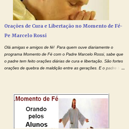
no Amor Materno de Nossa Senhora. Adriana-Devoção e Fé
Mensagem do Padre Marcelo Rossi por E-mail: Amados!! Nesta
quarta feira, vamos orar pelas pessoas que sofrem com as
doenças do coração, NO SAGRADO CORAÇÃO DE JESUS E NO
Orações de Cura e Libertação no Momento de Fé-
IMACULADO CORAÇÃO DE MAR...
Pe Marcelo Rossi
Olá amigas e amigos de fé! Para quem ouve diariamente o
programa Momento de Fé com o Padre Marcelo Rossi, sabe que
o padre tem feito orações diárias de cura e libertação. São fortes
orações de quebra de maldição entre as gerações. E o padre tem
deixado as orações no facebook dele, mas como sei que muitas
pessoas não tem facebook, então resolvi copiar as orações e
colocar aqui no Blog. Espero que ajude quem estava procurando
por estas valiosas orações. Tenham um lindo fim de semana na
paz de Jesus Cristo e no amor de Maria Santíssima. Adriana-
Devoção e Fé Clique para acessar: Facebook Padre Marcelo
Rossi Site Padre Marcelo Rossi (para ouvir o Momento de Fé)
Tocai, Cura! E Restaura! "Jesus, no poder de Seu Nome, peço