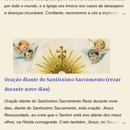
de te...
por todo o mundo, e a Igreja vos invoca nos casos de desespero
e doenças incuráveis. Confiante, recorremos a vós e imploramos
o vosso auxílio no transe difícil em que nos encontramos.
Concedei-nos a graça, juntamente com todas as que
necessitamos, dando-nos saúde para o corpo e para a alma.
Queremos sempre lembrar-nos deste favor, da vossa intercessão
e invocar-vos como nosso patrono, para maior glória de Deus e o
bem de nossas almas. São Charbel! Rogai por Nós e por todos
aqueles que invocam o vosso nome e auxílio. Amén. Oração 2 Ó
Deus, admirável em Vossos Santos, Vós que inspirastes a São
Charbel seguir o caminho da perfeição, lhe concedestes a graça
Oração diante do Santíssimo Sacramento (rezar
e a força para fazer triunfar, na sua vida, o heroísmo das virtudes
durante nove dias)
monásticas: a obediência, a castidade e a voluntária pobreza, e
manifestastes o poder de sua intercessão por numerosos
Oração diante do Santíssimo Sacramento Reze durante nove
milagres e gra...
dias, diante do Santíssimo Sacramento, esta oração: Jesus
Ressuscitado, eu creio que o Senhor está vivo diante dos meus
olhos, na Hóstia consagrada. Creio também, Jesus, no Seu poder
contra toda espécie de mal, porque o Senhor venceu, pela sua