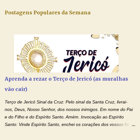
Postagens Populares da Semana
Aprenda a rezar o Terço de Jericó (as muralhas
vão cair)
Terço de Jericó Sinal da Cruz: Pelo sinal da Santa Cruz, livrai-
nos, Deus, Nosso Senhor, dos nossos inimigos. Em nome do Pai
e do Filho e do Espírito Santo. Amém. Invocação ao Espírito
Santo: Vinde Espírito Santo, enchei os corações dos vossos fiéis
e acendei neles o fogo do vosso amor. Enviai o vosso Espírito e
tudo será criado. E renovareis a face da terra. Oremos: Ó Deus,