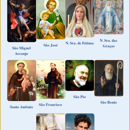
N. Sra. das
N. Sra. de Fátima
São José
Graças
São Miguel
Arcanjo
São Pio
São Bento
São Francisco
Santo Antônio