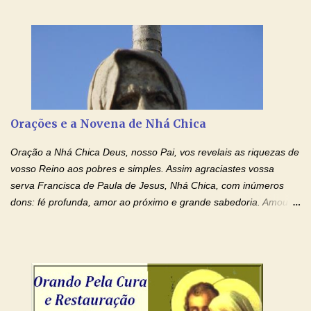
Senhor Jesus! Jesus, coloca Tuas Mãos benditas,
ensanguentadas, chagadas e abertas, sobre mim, neste
momento. Sinto-me completamente sem forças para prosseguir,
carregando as minhas cruzes. Preciso que a força e o poder de
Tuas Mãos, que suportaram a mais profunda dor ao serem
pregadas na Cruz, reergam-me e curem-me agora. Jesus, não
peço somente por mim, mas também por todos aqueles que mais
Orações e a Novena de Nhá Chica
amo. Nós precisamos desesperadamente de cura física e
espiritual, através do toque consolador de tuas Mãos
Oração a Nhá Chica Deus, nosso Pai, vos revelais as riquezas de
ensanguentadas e infinitamente poderosas. Eu reconheço,
vosso Reino aos pobres e simples. Assim agraciastes vossa
apesar de toda a minha limitação e da infinidade dos meus ...
serva Francisca de Paula de Jesus, Nhá Chica, com inúmeros
dons: fé profunda, amor ao próximo e grande sabedoria. Amou a
Igreja e manteve uma terna devoção à Imaculada Conceição. Por
sua intercessão, concedei-nos a graça de que precisamos….. E
dai-nos a alegria de vê-la elevada à honra dos altares. Por nosso
Senhor Jesus Cristo, vosso Filho, na unidade do Espírito Santo.
Amém. Novena a Nhá Chica (Oração para obter os favores
celestiais através da intercessão da Serva de Deus Nhá Chica)