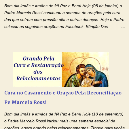
renúncias: o meu cinema, o meu jogo pr...
Bom dia irmãs e irmãos de fé! Paz e Bem! Hoje (08 de janeiro) o
Padre Marcelo Rossi continuou a semana de orações pela cura
dos que sofrem com pressão alta e outras doenças. Hoje o Padre
colocou as seguintes orações no Facebook: Bênção Dos
Enfermos , Oração De Cura De Todas As Doenças e Oração À
Nossa Senhora Da Saúde II . Que Deus abençoe vocês. Fiquem
com o Amor Ágape de Jesus e o Amor Materno de Nossa
Senhora! Adriana-Devoção e Fé Bênção Dos Enfermos O Senhor
Jesus esteja ao vosso lado, para vos defender, dentro de vós,
para vos conservar; diante de vós, pra vos conduzir; atrás de vós
para vos guardar; acima de vós, para vos abençoar. Ele que vive
e reina pelos séculos dos séculos. Amém! Oração De Cura De
Todas As Doenças Senhor Jesus, suplicamos no poder de Teu
Cura no Casamento e Oração Pela Reconciliação-
Nome † (sinal da cruz), que está acima de todo Nome, que todos
Pe Marcelo Rossi
os padrões de enfermidade física transmitidos em minha linha de
família, deixem de existir. Na Tua graça, Senhor, cortamos todos
Bom dia irmãs e irmãos de fé! Paz e Bem! Hoje (10 de setembro)
os laços...
o Padre Marcelo Rossi iniciou mais uma semana especial de
orações, agora orando pelos relacionamentos. Trouxe para vocês