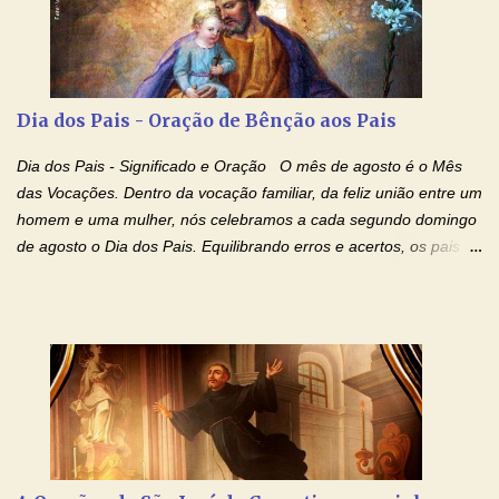
Não desista, Jesus irá curar todas suas feridas, Creia! Adriana-
Devoção e Fé Oração de Libertação das Drogas (São Miguel
Arcanjo) "Senhor, Pai Eterno, em Nome de Teu Filho Jesus,
Nosso Senhor Jesus Cristo, concedei a vida a todos aqueles que
Dia dos Pais - Oração de Bênção aos Pais
se encontram encarcerados em um vício, escravos de alguma
droga. Senhor, Pai Poderoso e cheio de Misericórdia, na
Dia dos Pais - Significado e Oração O mês de agosto é o Mês
autoridade do Nome de Jesus libertai da escravidão do vício das
das Vocações. Dentro da vocação familiar, da feliz união entre um
drogas, c...
homem e uma mulher, nós celebramos a cada segundo domingo
de agosto o Dia dos Pais. Equilibrando erros e acertos, os pais
têm um papel importante na formação do caráter e no decorrer
da vida dos filhos. Os pais acompanham seu crescimento, seu
desenvolvimento intelectual e se esforçam para dar aos filhos,
conforto, boa alimentação, educação de qualidade. E, em geral,
procuram orientá-los para que enfrentem o mundo, com suas
alegrias, com seus dissabores. Acompanham-nos em suas
vitórias, em seus fracassos, em suas lutas. É claro que há
exceções, mas essas exceções só confirmam uma regra porque
pais que não se preocupam com seus filhos não estão no seu