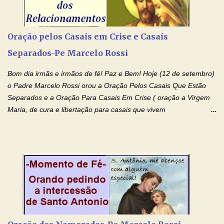
(Rezar durante nove dias seguidos ou intercalados) Nhá Chica,
recorro a vós como intercessora entre a Bondade Divina e as
necessidades humanas. Peço-vos, como favor espiritual, que
Oração pelos Casais em Crise e Casais
entregueis nas mãos do Santíssimo o meu pedido urgente (Fazer
Separados-Pe Marcelo Rossi
o pedido). Acolhei, Nhá Chica, no vosso coração bondoso as
minhas necessidades e amparai-me nesta oração (Fazer o ...
Bom dia irmãs e irmãos de fé! Paz e Bem! Hoje (12 de setembro)
o Padre Marcelo Rossi orou a Oração Pelos Casais Que Estão
Separados e a Oração Para Casais Em Crise ( oração a Virgem
Maria, de cura e libertação para casais que vivem
relacionamentos conturbados, não conseguem firmar namoro,
noivado e tem dificuldade em encontrar o seu marido, a sua
esposa) . O padre continua com a semana especial de orações
no programa de rádio Momento de Fé, pela cura dos
relacionamentos. Seu relacionamento está doente? Você está
sofrendo? Então ouça o Momento de Fé e entre nesta corrente
de orações abençoadas, d eixe o Amor Ágape de Jesus curar e
restaurar você e seu relacionamento. Adriana-Devoção e Fé
Oração Pelos Casais Que Estão Separados Casais que estão