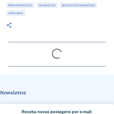
PAPA FRANCISCO
SACRILÉGIO
SÍNODO DA AMAZÔNIA
VATICANO
C
o
m
e
n
t
Newsletter
á
r
i
Receba novas postagens por e-mail: