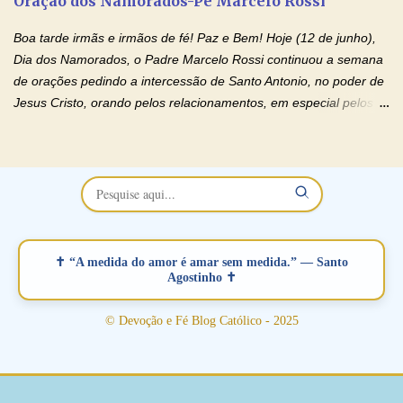
Oração dos Namorados-Pe Marcelo Rossi
separados, devido ao envolvimento de outras pessoas no
relacionamento e que minaram, espiritualmente, a relação do
Boa tarde irmãs e irmãos de fé! Paz e Bem! Hoje (12 de junho),
casal. Vamos orar (coloque o seu esposo ou esposa diante de
Dia dos Namorados, o Padre Marcelo Rossi continuou a semana
Deus). "Senhor Jesus, restaura os laços ...
de orações pedindo a intercessão de Santo Antonio, no poder de
Jesus Cristo, orando pelos relacionamentos, em especial pelos
namorados . O Padre rezou a Oração dos Namorados e colocou
no Facebook a mesma oração em formato de papiro e cin co
maravilhosos cartões que coloquei aqui para vocês. Não perca
esta abençoada semana no Momento de Fé do Padre Marcelo,
vamos juntos formar esta forte corrente de orações. Você que
está sonhando em encontrar um companheiro(a), um amor
verdadeiro, ou que está com problemas no relacionamento
✝ “A medida do amor é amar sem medida.” — Santo
amoroso, creia na poderosa intercessão deste santo amigo:
Agostinho ✝
Santo Antonio! Tenha fé, não desista, pois ele intercede por nós
junto a Jesus! Fique no Amor Ágape de Jesus e no Amor Materno
© Devoção e Fé Blog Católico - 2025
de Nossa Senhora. Adriana-Devoção e Fé Mensagem do Padre
Marcelo Rossi por E-mail: Amados!! Nesta quarta feira, orando
com o pod...