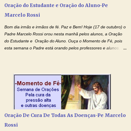
agora que as águas do meu batismo fluam para trás através das
Oração do Estudante e Oração do Aluno-Pe
gerações, através de todas as raízes da minha árvore
Marcelo Rossi
genealógica. Que o Sangue de Jesus, purificador e vivificante,
flua através de todas as gerações: primeira...
Bom dia irmãs e irmãos de fé. Paz e Bem! Hoje (17 de outubro) o
Padre Marcelo Rossi orou nesta manhã pelos alunos, a Oração
do Estudante e Oração do Aluno. Ouça o Momento de Fé, pois
esta semana o Padre está orando pelos professores e alunos.
Você que está em semana de provas, que está estudando para
concursos, vestibulares, para o Enem; além de estudar, se
prepare também orando para permancer tranquilo, pronto
intelectualmente e espiritualmente para o dia da prova. Confie no
amor Ágape de Jesus e no amor materno de Nossa Senhora.
Fique com a paz de Jesus e o amor de Maria! Adriana-Devoção e
Fé Oração do Estudante I Senhor, eu sou estudante, e por sinal,
inteligente. Prova isto é o fato de eu estar aqui, conversando com
o Senhor. Obrigado pelo dom da inteligência e pela possibilidade
Oração De Cura De Todas As Doenças-Pe Marcelo
de estudar. Mas, como o Senhor sabe, a vida de estudante nem
Rossi
sempre é fácil. A rotina cansa e o aprender exige uma série de