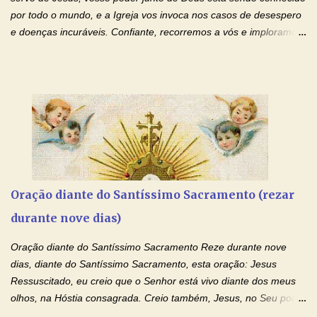
de te...
por todo o mundo, e a Igreja vos invoca nos casos de desespero
e doenças incuráveis. Confiante, recorremos a vós e imploramos
o vosso auxílio no transe difícil em que nos encontramos.
Concedei-nos a graça, juntamente com todas as que
necessitamos, dando-nos saúde para o corpo e para a alma.
Queremos sempre lembrar-nos deste favor, da vossa intercessão
e invocar-vos como nosso patrono, para maior glória de Deus e o
bem de nossas almas. São Charbel! Rogai por Nós e por todos
aqueles que invocam o vosso nome e auxílio. Amén. Oração 2 Ó
Deus, admirável em Vossos Santos, Vós que inspirastes a São
Charbel seguir o caminho da perfeição, lhe concedestes a graça
Oração diante do Santíssimo Sacramento (rezar
e a força para fazer triunfar, na sua vida, o heroísmo das virtudes
durante nove dias)
monásticas: a obediência, a castidade e a voluntária pobreza, e
manifestastes o poder de sua intercessão por numerosos
Oração diante do Santíssimo Sacramento Reze durante nove
milagres e gra...
dias, diante do Santíssimo Sacramento, esta oração: Jesus
Ressuscitado, eu creio que o Senhor está vivo diante dos meus
olhos, na Hóstia consagrada. Creio também, Jesus, no Seu poder
contra toda espécie de mal, porque o Senhor venceu, pela sua