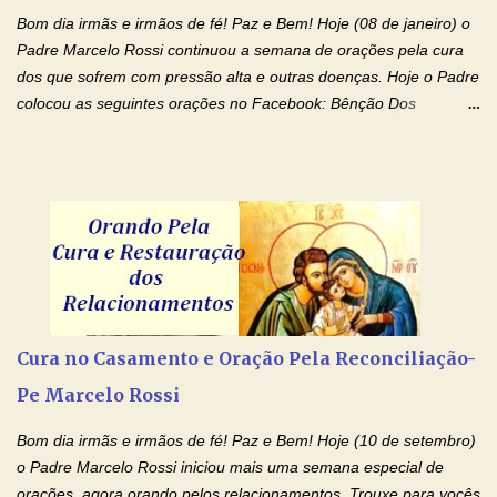
renúncias: o meu cinema, o meu jogo pr...
Bom dia irmãs e irmãos de fé! Paz e Bem! Hoje (08 de janeiro) o
Padre Marcelo Rossi continuou a semana de orações pela cura
dos que sofrem com pressão alta e outras doenças. Hoje o Padre
colocou as seguintes orações no Facebook: Bênção Dos
Enfermos , Oração De Cura De Todas As Doenças e Oração À
Nossa Senhora Da Saúde II . Que Deus abençoe vocês. Fiquem
com o Amor Ágape de Jesus e o Amor Materno de Nossa
Senhora! Adriana-Devoção e Fé Bênção Dos Enfermos O Senhor
Jesus esteja ao vosso lado, para vos defender, dentro de vós,
para vos conservar; diante de vós, pra vos conduzir; atrás de vós
para vos guardar; acima de vós, para vos abençoar. Ele que vive
e reina pelos séculos dos séculos. Amém! Oração De Cura De
Todas As Doenças Senhor Jesus, suplicamos no poder de Teu
Cura no Casamento e Oração Pela Reconciliação-
Nome † (sinal da cruz), que está acima de todo Nome, que todos
Pe Marcelo Rossi
os padrões de enfermidade física transmitidos em minha linha de
família, deixem de existir. Na Tua graça, Senhor, cortamos todos
Bom dia irmãs e irmãos de fé! Paz e Bem! Hoje (10 de setembro)
os laços...
o Padre Marcelo Rossi iniciou mais uma semana especial de
orações, agora orando pelos relacionamentos. Trouxe para vocês