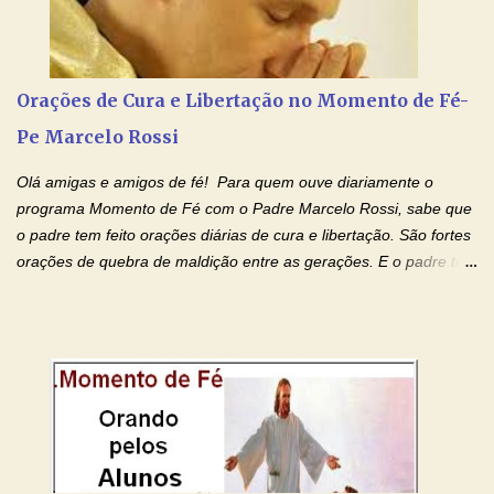
Amados, durante toda esta semana vamos orar pelos nossos
pais. Vamos dedicar um dia para os pais mais idosos, pais que
estão doentes, pais que estão longe dos filhos, pais que já são
falecidos, pais que tem problemas com vícios, enfim, vamos orar
Orações de Cura e Libertação no Momento de Fé-
para todos os pais. Hoje vamos d...
Pe Marcelo Rossi
Olá amigas e amigos de fé! Para quem ouve diariamente o
programa Momento de Fé com o Padre Marcelo Rossi, sabe que
o padre tem feito orações diárias de cura e libertação. São fortes
orações de quebra de maldição entre as gerações. E o padre tem
deixado as orações no facebook dele, mas como sei que muitas
pessoas não tem facebook, então resolvi copiar as orações e
colocar aqui no Blog. Espero que ajude quem estava procurando
por estas valiosas orações. Tenham um lindo fim de semana na
paz de Jesus Cristo e no amor de Maria Santíssima. Adriana-
Devoção e Fé Clique para acessar: Facebook Padre Marcelo
Rossi Site Padre Marcelo Rossi (para ouvir o Momento de Fé)
Tocai, Cura! E Restaura! "Jesus, no poder de Seu Nome, peço