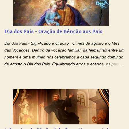
Não desista, Jesus irá curar todas suas feridas, Creia! Adriana-
Devoção e Fé Oração de Libertação das Drogas (São Miguel
Arcanjo) "Senhor, Pai Eterno, em Nome de Teu Filho Jesus,
Nosso Senhor Jesus Cristo, concedei a vida a todos aqueles que
Dia dos Pais - Oração de Bênção aos Pais
se encontram encarcerados em um vício, escravos de alguma
droga. Senhor, Pai Poderoso e cheio de Misericórdia, na
Dia dos Pais - Significado e Oração O mês de agosto é o Mês
autoridade do Nome de Jesus libertai da escravidão do vício das
das Vocações. Dentro da vocação familiar, da feliz união entre um
drogas, c...
homem e uma mulher, nós celebramos a cada segundo domingo
de agosto o Dia dos Pais. Equilibrando erros e acertos, os pais
têm um papel importante na formação do caráter e no decorrer
da vida dos filhos. Os pais acompanham seu crescimento, seu
desenvolvimento intelectual e se esforçam para dar aos filhos,
conforto, boa alimentação, educação de qualidade. E, em geral,
procuram orientá-los para que enfrentem o mundo, com suas
alegrias, com seus dissabores. Acompanham-nos em suas
vitórias, em seus fracassos, em suas lutas. É claro que há
exceções, mas essas exceções só confirmam uma regra porque
pais que não se preocupam com seus filhos não estão no seu