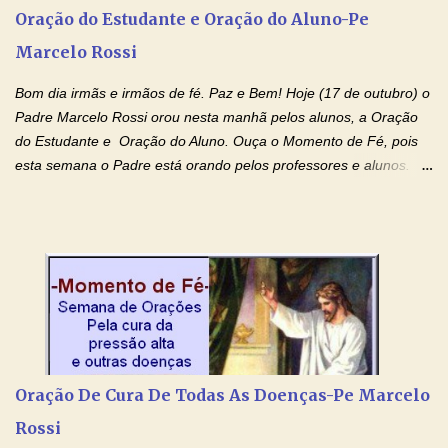
agora que as águas do meu batismo fluam para trás através das
Oração do Estudante e Oração do Aluno-Pe
gerações, através de todas as raízes da minha árvore
Marcelo Rossi
genealógica. Que o Sangue de Jesus, purificador e vivificante,
flua através de todas as gerações: primeira...
Bom dia irmãs e irmãos de fé. Paz e Bem! Hoje (17 de outubro) o
Padre Marcelo Rossi orou nesta manhã pelos alunos, a Oração
do Estudante e Oração do Aluno. Ouça o Momento de Fé, pois
esta semana o Padre está orando pelos professores e alunos.
Você que está em semana de provas, que está estudando para
concursos, vestibulares, para o Enem; além de estudar, se
prepare também orando para permancer tranquilo, pronto
intelectualmente e espiritualmente para o dia da prova. Confie no
amor Ágape de Jesus e no amor materno de Nossa Senhora.
Fique com a paz de Jesus e o amor de Maria! Adriana-Devoção e
Fé Oração do Estudante I Senhor, eu sou estudante, e por sinal,
inteligente. Prova isto é o fato de eu estar aqui, conversando com
o Senhor. Obrigado pelo dom da inteligência e pela possibilidade
Oração De Cura De Todas As Doenças-Pe Marcelo
de estudar. Mas, como o Senhor sabe, a vida de estudante nem
Rossi
sempre é fácil. A rotina cansa e o aprender exige uma série de