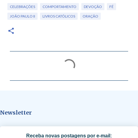
CELEBRAÇÕES
COMPORTAMENTO
DEVOÇÃO
FÉ
JOÃO PAULO II
LIVROS CATÓLICOS
ORAÇÃO
C
o
m
e
n
t
Newsletter
á
r
i
Receba novas postagens por e-mail: