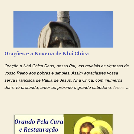
Senhor Jesus! Jesus, coloca Tuas Mãos benditas,
ensanguentadas, chagadas e abertas, sobre mim, neste
momento. Sinto-me completamente sem forças para prosseguir,
carregando as minhas cruzes. Preciso que a força e o poder de
Tuas Mãos, que suportaram a mais profunda dor ao serem
pregadas na Cruz, reergam-me e curem-me agora. Jesus, não
peço somente por mim, mas também por todos aqueles que mais
Orações e a Novena de Nhá Chica
amo. Nós precisamos desesperadamente de cura física e
espiritual, através do toque consolador de tuas Mãos
Oração a Nhá Chica Deus, nosso Pai, vos revelais as riquezas de
ensanguentadas e infinitamente poderosas. Eu reconheço,
vosso Reino aos pobres e simples. Assim agraciastes vossa
apesar de toda a minha limitação e da infinidade dos meus ...
serva Francisca de Paula de Jesus, Nhá Chica, com inúmeros
dons: fé profunda, amor ao próximo e grande sabedoria. Amou a
Igreja e manteve uma terna devoção à Imaculada Conceição. Por
sua intercessão, concedei-nos a graça de que precisamos….. E
dai-nos a alegria de vê-la elevada à honra dos altares. Por nosso
Senhor Jesus Cristo, vosso Filho, na unidade do Espírito Santo.
Amém. Novena a Nhá Chica (Oração para obter os favores
celestiais através da intercessão da Serva de Deus Nhá Chica)