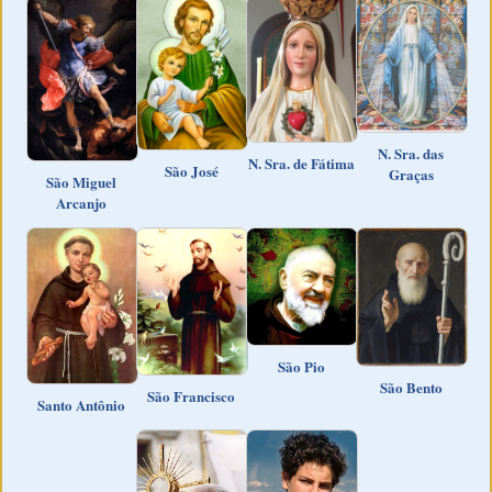
N. Sra. das
N. Sra. de Fátima
São José
Graças
São Miguel
Arcanjo
São Pio
São Bento
São Francisco
Santo Antônio