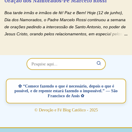
Oração dos Namorados-Pe Marcelo Rossi
separados, devido ao envolvimento de outras pessoas no
relacionamento e que minaram, espiritualmente, a relação do
Boa tarde irmãs e irmãos de fé! Paz e Bem! Hoje (12 de junho),
casal. Vamos orar (coloque o seu esposo ou esposa diante de
Dia dos Namorados, o Padre Marcelo Rossi continuou a semana
Deus). "Senhor Jesus, restaura os laços ...
de orações pedindo a intercessão de Santo Antonio, no poder de
Jesus Cristo, orando pelos relacionamentos, em especial pelos
namorados . O Padre rezou a Oração dos Namorados e colocou
no Facebook a mesma oração em formato de papiro e cin co
maravilhosos cartões que coloquei aqui para vocês. Não perca
esta abençoada semana no Momento de Fé do Padre Marcelo,
vamos juntos formar esta forte corrente de orações. Você que
está sonhando em encontrar um companheiro(a), um amor
verdadeiro, ou que está com problemas no relacionamento
✿ “Comece fazendo o que é necessário, depois o que é
amoroso, creia na poderosa intercessão deste santo amigo:
possível, e de repente estará fazendo o impossível.” — São
Francisco de Assis ✿
Santo Antonio! Tenha fé, não desista, pois ele intercede por nós
junto a Jesus! Fique no Amor Ágape de Jesus e no Amor Materno
© Devoção e Fé Blog Católico - 2025
de Nossa Senhora. Adriana-Devoção e Fé Mensagem do Padre
Marcelo Rossi por E-mail: Amados!! Nesta quarta feira, orando
com o pod...