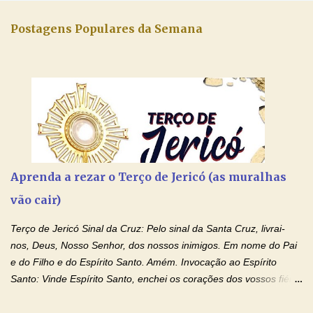
Postagens Populares da Semana
Aprenda a rezar o Terço de Jericó (as muralhas
vão cair)
Terço de Jericó Sinal da Cruz: Pelo sinal da Santa Cruz, livrai-
nos, Deus, Nosso Senhor, dos nossos inimigos. Em nome do Pai
e do Filho e do Espírito Santo. Amém. Invocação ao Espírito
Santo: Vinde Espírito Santo, enchei os corações dos vossos fiéis
e acendei neles o fogo do vosso amor. Enviai o vosso Espírito e
tudo será criado. E renovareis a face da terra. Oremos: Ó Deus,