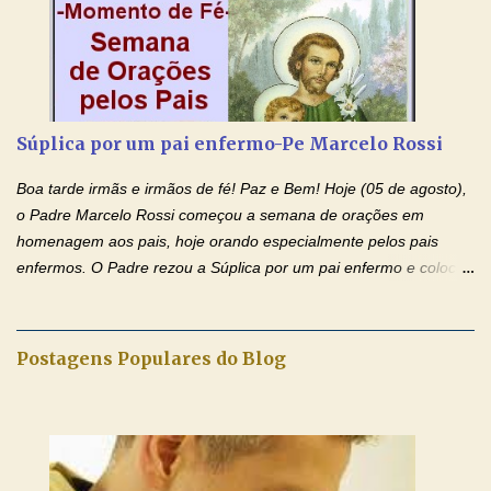
Momento de Fé, vamos juntos formar uma forte corrente de
orações com o Padre Marcelo. Não desista do milagre, da cura;
tenha fé, creia firmemente e ore incessantemente até que o
Kairós aconteça em sua vida. Fique no Amor Ágape de Jesus e
no Amor Materno de Nossa Senhora. Adriana-Devoção e Fé
Súplica por um pai enfermo-Pe Marcelo Rossi
Mensagem do Padre Marcelo Rossi por E-mail: Amados!! Nesta
quarta feira, vamos orar pelas pessoas que sofrem com as
Boa tarde irmãs e irmãos de fé! Paz e Bem! Hoje (05 de agosto),
doenças do coração, NO SAGRADO CORAÇÃO DE JESUS E NO
o Padre Marcelo Rossi começou a semana de orações em
IMACULADO CORAÇÃO DE MAR...
homenagem aos pais, hoje orando especialmente pelos pais
enfermos. O Padre rezou a Súplica por um pai enfermo e colocou
no Facebook a mesma oração em formato de papiro e cin co
maravilhosos cartões que coloquei aqui para vocês. Tenha uma
iluminada semana no Amor Ágape de Jesus e no Amor Materno
Postagens Populares do Blog
de Nossa Senhora. Adriana dos Anjos-Devoção e Fé Mensagem
do Padre Marcelo Rossi por E-mail e Facebook: Como foi
anunciado ontem, entramos em uma semana de homenagens
aos nossos pais. Hoje nossas orações serão focadas nos pais
que não se encontram bem de saúde, OS PAIS ENFERMOS!