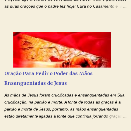
as duas orações que o padre fez hoje: Cura no Casamento e a
Oração Pela Reconciliação Dos Cônjuges . Se você está
sofrendo em seu relacionamento amoroso, faça alguma coisa por
ele antes de desistir: Ore! Entre nesta corrente diária de orações
com o Momento de Fé. Que Deus abençoe e que todo
relacionamento seja fortalecido e curado no amor Ágape de
Jesus. Adriana-Devoção e Fé Mensagem do Padre Marcelo Rossi
em seu Facebook: Amados, iniciamos uma semana para orar
pelos relacionamentos. Diz a Bíblia sagrada: "O amor é paciente,
o amor é prestativo; não é invejoso, não se ostenta, não se incha
Oração Para Pedir o Poder das Mãos
de orgulho. Nada faz de inconveniente, não procura o seu próprio
Ensanguentadas de Jesus
interesse, não se irrita, não guarda rancor. Não se alegra com a
injustiça, mas regozija-se com a verdade. T...
As mãos de Jesus foram crucificadas e ensanguentadas em Sua
crucificação, na paixão e morte. A fonte de todas as graças é a
paixão e morte de Jesus, portanto, as mãos ensanguentadas
estão diretamente ligadas à fonte que continua jorrando graças
sobre graças. Oração para Pedir o Poder das Mãos
Ensanguentadas de Jesus (cura física e espiritual) "Cura-me,