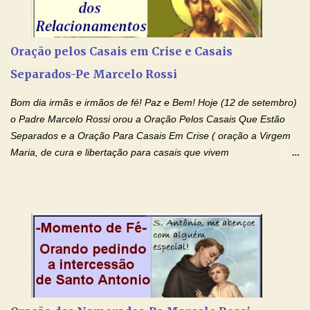
(Rezar durante nove dias seguidos ou intercalados) Nhá Chica,
recorro a vós como intercessora entre a Bondade Divina e as
necessidades humanas. Peço-vos, como favor espiritual, que
Oração pelos Casais em Crise e Casais
entregueis nas mãos do Santíssimo o meu pedido urgente (Fazer
Separados-Pe Marcelo Rossi
o pedido). Acolhei, Nhá Chica, no vosso coração bondoso as
minhas necessidades e amparai-me nesta oração (Fazer o ...
Bom dia irmãs e irmãos de fé! Paz e Bem! Hoje (12 de setembro)
o Padre Marcelo Rossi orou a Oração Pelos Casais Que Estão
Separados e a Oração Para Casais Em Crise ( oração a Virgem
Maria, de cura e libertação para casais que vivem
relacionamentos conturbados, não conseguem firmar namoro,
noivado e tem dificuldade em encontrar o seu marido, a sua
esposa) . O padre continua com a semana especial de orações
no programa de rádio Momento de Fé, pela cura dos
relacionamentos. Seu relacionamento está doente? Você está
sofrendo? Então ouça o Momento de Fé e entre nesta corrente
de orações abençoadas, d eixe o Amor Ágape de Jesus curar e
restaurar você e seu relacionamento. Adriana-Devoção e Fé
Oração Pelos Casais Que Estão Separados Casais que estão