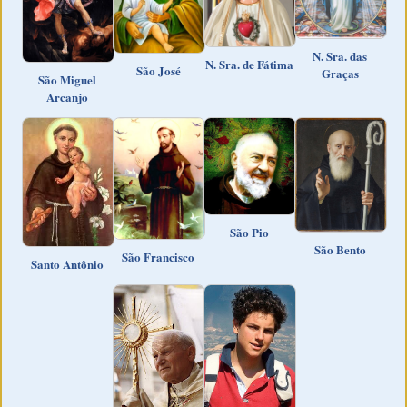
N. Sra. das
N. Sra. de Fátima
São José
Graças
São Miguel
Arcanjo
São Pio
São Bento
São Francisco
Santo Antônio