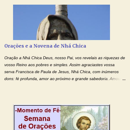
creio, Jesus, e clamo que este Sangue seja agora derramado
sobre mim e sobre todos os meus familiares. Eu peço, Senhor
Jesus, que, pelo poder libertador e salvítico deste Sangue,
possamos nos livrar de toda opressão diabólica que possa estar
prejudicando a nossa família. Peço também que atenda, em
especial, este pedido que agora faço na Sua presença:
Orações e a Novena de Nhá Chica
(apresente aqui o seu pedido...) Eu, desde já, agradeço de
coração, confiante que o Senhor me atenderá. Eu louvo o Pai por
Oração a Nhá Chica Deus, nosso Pai, vos revelais as riquezas de
ter nos dado o Senhor, Jesus, como presente de Páscoa. eu
vosso Reino aos pobres e simples. Assim agraciastes vossa
agradeço de coração ao Espíri...
serva Francisca de Paula de Jesus, Nhá Chica, com inúmeros
dons: fé profunda, amor ao próximo e grande sabedoria. Amou a
Igreja e manteve uma terna devoção à Imaculada Conceição. Por
sua intercessão, concedei-nos a graça de que precisamos….. E
dai-nos a alegria de vê-la elevada à honra dos altares. Por nosso
Senhor Jesus Cristo, vosso Filho, na unidade do Espírito Santo.
Amém. Novena a Nhá Chica (Oração para obter os favores
celestiais através da intercessão da Serva de Deus Nhá Chica)
(Rezar durante nove dias seguidos ou intercalados) Nhá Chica,