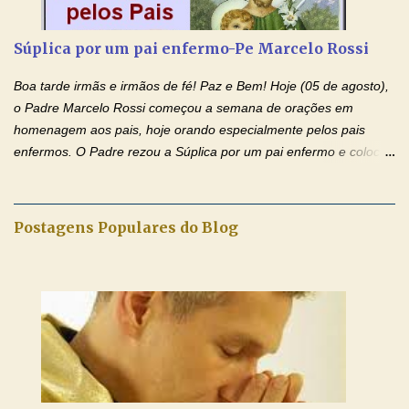
recorro a vós como intercessora entre a Bondade Divina e as
necessidades humanas. Peço-vos, como favor espiritual, que
Súplica por um pai enfermo-Pe Marcelo Rossi
entregueis nas mãos do Santíssimo o meu pedido urgente (Fazer
o pedido). Acolhei, Nhá Chica, no vosso coração bondoso as
Boa tarde irmãs e irmãos de fé! Paz e Bem! Hoje (05 de agosto),
minhas necessidades e amparai-me nesta oração (Fazer o ...
o Padre Marcelo Rossi começou a semana de orações em
homenagem aos pais, hoje orando especialmente pelos pais
enfermos. O Padre rezou a Súplica por um pai enfermo e colocou
no Facebook a mesma oração em formato de papiro e cin co
maravilhosos cartões que coloquei aqui para vocês. Tenha uma
iluminada semana no Amor Ágape de Jesus e no Amor Materno
Postagens Populares do Blog
de Nossa Senhora. Adriana dos Anjos-Devoção e Fé Mensagem
do Padre Marcelo Rossi por E-mail e Facebook: Como foi
anunciado ontem, entramos em uma semana de homenagens
aos nossos pais. Hoje nossas orações serão focadas nos pais
que não se encontram bem de saúde, OS PAIS ENFERMOS!
Amados, durante toda esta semana vamos orar pelos nossos
pais. Vamos dedicar um dia para os pais mais idosos, pais que
estão doentes, pais que estão longe dos filhos, pais que já são