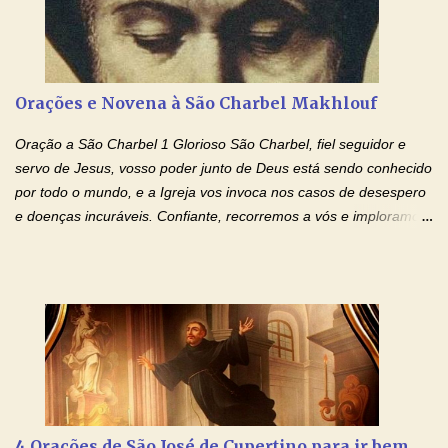
Cristo, Senhor Nosso. Amém. Creio: Creio em Deus Pai Todo-
Poderoso, Criador do céu e da terra; e em Jesus Cristo, seu
único Filho, nosso Senhor; que foi concebido pelo poder do Espí­
rito Santo; nasceu da Virgem Maria, padeceu sob Pôncio Pilatos,
Orações e Novena à São Charbel Makhlouf
foi crucificado, morto e sepultado. Desceu à mansão dos mortos;
ressuscitou ao terceiro dia; subiu aos céus, está sentado à direita
Oração a São Charbel 1 Glorioso São Charbel, fiel seguidor e
de Deus Pai todo-poderoso, donde há de vir a julgar os v...
servo de Jesus, vosso poder junto de Deus está sendo conhecido
por todo o mundo, e a Igreja vos invoca nos casos de desespero
e doenças incuráveis. Confiante, recorremos a vós e imploramos
o vosso auxílio no transe difícil em que nos encontramos.
Concedei-nos a graça, juntamente com todas as que
necessitamos, dando-nos saúde para o corpo e para a alma.
Queremos sempre lembrar-nos deste favor, da vossa intercessão
e invocar-vos como nosso patrono, para maior glória de Deus e o
bem de nossas almas. São Charbel! Rogai por Nós e por todos
aqueles que invocam o vosso nome e auxílio. Amén. Oração 2 Ó
Deus, admirável em Vossos Santos, Vós que inspirastes a São
Charbel seguir o caminho da perfeição, lhe concedestes a graça
4 Orações de São José de Cupertino para ir bem