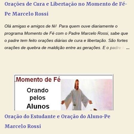
falecidos, pais que tem problemas com vícios, enfim, vamos orar
Orações de Cura e Libertação no Momento de Fé-
para todos os pais. Hoje vamos d...
Pe Marcelo Rossi
Olá amigas e amigos de fé! Para quem ouve diariamente o
programa Momento de Fé com o Padre Marcelo Rossi, sabe que
o padre tem feito orações diárias de cura e libertação. São fortes
orações de quebra de maldição entre as gerações. E o padre tem
deixado as orações no facebook dele, mas como sei que muitas
pessoas não tem facebook, então resolvi copiar as orações e
colocar aqui no Blog. Espero que ajude quem estava procurando
por estas valiosas orações. Tenham um lindo fim de semana na
paz de Jesus Cristo e no amor de Maria Santíssima. Adriana-
Devoção e Fé Clique para acessar: Facebook Padre Marcelo
Rossi Site Padre Marcelo Rossi (para ouvir o Momento de Fé)
Tocai, Cura! E Restaura! "Jesus, no poder de Seu Nome, peço
agora que as águas do meu batismo fluam para trás através das
Oração do Estudante e Oração do Aluno-Pe
gerações, através de todas as raízes da minha árvore
Marcelo Rossi
genealógica. Que o Sangue de Jesus, purificador e vivificante,
flua através de todas as gerações: primeira...