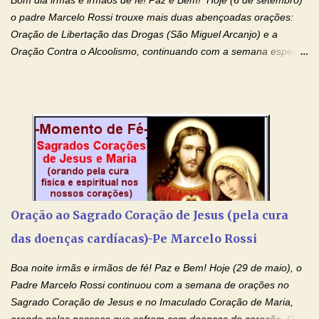
de te...
o padre Marcelo Rossi trouxe mais duas abençoadas orações:
Oração de Libertação das Drogas (São Miguel Arcanjo) e a
Oração Contra o Alcoolismo, continuando com a semana especial
de orações para cura dos vícios. Todos são capazes de se
libertar deste mal, bastar ter fé, acreditar verdadeiramente e
entregar a vida totalmente nas mãos de Jesus. Deixe o amor
Ágape de nosso Pai Santo - Jesus - te curar, deixe nossa
Mãezinha do Céu - Maria - te proteger com Seu divino manto.
Não desista, Jesus irá curar todas suas feridas, Creia! Adriana-
Devoção e Fé Oração de Libertação das Drogas (São Miguel
Arcanjo) "Senhor, Pai Eterno, em Nome de Teu Filho Jesus,
Nosso Senhor Jesus Cristo, concedei a vida a todos aqueles que
Oração ao Sagrado Coração de Jesus (pela cura
se encontram encarcerados em um vício, escravos de alguma
das doenças cardíacas)-Pe Marcelo Rossi
droga. Senhor, Pai Poderoso e cheio de Misericórdia, na
autoridade do Nome de Jesus libertai da escravidão do vício das
Boa noite irmãs e irmãos de fé! Paz e Bem! Hoje (29 de maio), o
drogas, c...
Padre Marcelo Rossi continuou com a semana de orações no
Sagrado Coração de Jesus e no Imaculado Coração de Maria,
orando pelas pessoas que sofrem com doenças do coração. O