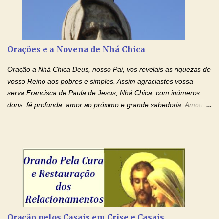
carregando as minhas cruzes. Preciso que a força e o poder de
Tuas Mãos, que suportaram a mais profunda dor ao serem
pregadas na Cruz, reergam-me e curem-me agora. Jesus, não
peço somente por mim, mas também por todos aqueles que mais
Orações e a Novena de Nhá Chica
amo. Nós precisamos desesperadamente de cura física e
espiritual, através do toque consolador de tuas Mãos
Oração a Nhá Chica Deus, nosso Pai, vos revelais as riquezas de
ensanguentadas e infinitamente poderosas. Eu reconheço,
vosso Reino aos pobres e simples. Assim agraciastes vossa
apesar de toda a minha limitação e da infinidade dos meus ...
serva Francisca de Paula de Jesus, Nhá Chica, com inúmeros
dons: fé profunda, amor ao próximo e grande sabedoria. Amou a
Igreja e manteve uma terna devoção à Imaculada Conceição. Por
sua intercessão, concedei-nos a graça de que precisamos….. E
dai-nos a alegria de vê-la elevada à honra dos altares. Por nosso
Senhor Jesus Cristo, vosso Filho, na unidade do Espírito Santo.
Amém. Novena a Nhá Chica (Oração para obter os favores
celestiais através da intercessão da Serva de Deus Nhá Chica)
(Rezar durante nove dias seguidos ou intercalados) Nhá Chica,
recorro a vós como intercessora entre a Bondade Divina e as
necessidades humanas. Peço-vos, como favor espiritual, que
Oração pelos Casais em Crise e Casais