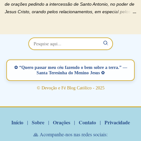
Deus). "Senhor Jesus, restaura os laços ...
de orações pedindo a intercessão de Santo Antonio, no poder de
Jesus Cristo, orando pelos relacionamentos, em especial pelos
namorados . O Padre rezou a Oração dos Namorados e colocou
no Facebook a mesma oração em formato de papiro e cin co
maravilhosos cartões que coloquei aqui para vocês. Não perca
esta abençoada semana no Momento de Fé do Padre Marcelo,
vamos juntos formar esta forte corrente de orações. Você que
está sonhando em encontrar um companheiro(a), um amor
verdadeiro, ou que está com problemas no relacionamento
✿ “Quero passar meu céu fazendo o bem sobre a terra.” —
amoroso, creia na poderosa intercessão deste santo amigo:
Santa Teresinha do Menino Jesus ✿
Santo Antonio! Tenha fé, não desista, pois ele intercede por nós
junto a Jesus! Fique no Amor Ágape de Jesus e no Amor Materno
© Devoção e Fé Blog Católico - 2025
de Nossa Senhora. Adriana-Devoção e Fé Mensagem do Padre
Marcelo Rossi por E-mail: Amados!! Nesta quarta feira, orando
com o pod...
Início
Sobre
Orações
Contato
Privacidade
|
|
|
|
🙏 Acompanhe-nos nas redes sociais: