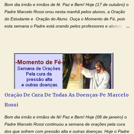
Bom dia irmãs e irmãos de fé. Paz e Bem! Hoje (17 de outubro) o
Padre Marcelo Rossi orou nesta manhã pelos alunos, a Oração
do Estudante e Oração do Aluno. Ouça o Momento de Fé, pois
esta semana o Padre está orando pelos professores e alunos.
Você que está em semana de provas, que está estudando para
concursos, vestibulares, para o Enem; além de estudar, se
prepare também orando para permancer tranquilo, pronto
intelectualmente e espiritualmente para o dia da prova. Confie no
amor Ágape de Jesus e no amor materno de Nossa Senhora.
Fique com a paz de Jesus e o amor de Maria! Adriana-Devoção e
Fé Oração do Estudante I Senhor, eu sou estudante, e por sinal,
inteligente. Prova isto é o fato de eu estar aqui, conversando com
o Senhor. Obrigado pelo dom da inteligência e pela possibilidade
Oração De Cura De Todas As Doenças-Pe Marcelo
de estudar. Mas, como o Senhor sabe, a vida de estudante nem
Rossi
sempre é fácil. A rotina cansa e o aprender exige uma série de
renúncias: o meu cinema, o meu jogo pr...
Bom dia irmãs e irmãos de fé! Paz e Bem! Hoje (08 de janeiro) o
Padre Marcelo Rossi continuou a semana de orações pela cura
dos que sofrem com pressão alta e outras doenças. Hoje o Padre