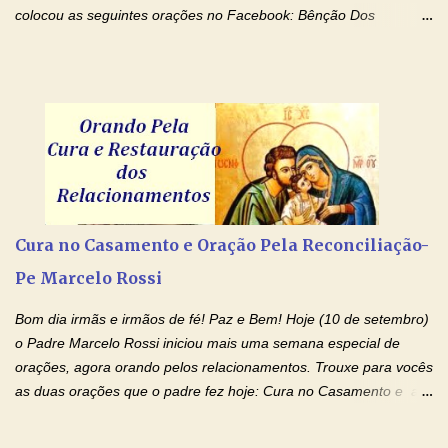
colocou as seguintes orações no Facebook: Bênção Dos
Enfermos , Oração De Cura De Todas As Doenças e Oração À
Nossa Senhora Da Saúde II . Que Deus abençoe vocês. Fiquem
com o Amor Ágape de Jesus e o Amor Materno de Nossa
Senhora! Adriana-Devoção e Fé Bênção Dos Enfermos O Senhor
Jesus esteja ao vosso lado, para vos defender, dentro de vós,
para vos conservar; diante de vós, pra vos conduzir; atrás de vós
para vos guardar; acima de vós, para vos abençoar. Ele que vive
e reina pelos séculos dos séculos. Amém! Oração De Cura De
Todas As Doenças Senhor Jesus, suplicamos no poder de Teu
Cura no Casamento e Oração Pela Reconciliação-
Nome † (sinal da cruz), que está acima de todo Nome, que todos
Pe Marcelo Rossi
os padrões de enfermidade física transmitidos em minha linha de
família, deixem de existir. Na Tua graça, Senhor, cortamos todos
Bom dia irmãs e irmãos de fé! Paz e Bem! Hoje (10 de setembro)
os laços...
o Padre Marcelo Rossi iniciou mais uma semana especial de
orações, agora orando pelos relacionamentos. Trouxe para vocês
as duas orações que o padre fez hoje: Cura no Casamento e a
Oração Pela Reconciliação Dos Cônjuges . Se você está
sofrendo em seu relacionamento amoroso, faça alguma coisa por