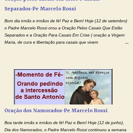
entregueis nas mãos do Santíssimo o meu pedido urgente (Fazer
Separados-Pe Marcelo Rossi
o pedido). Acolhei, Nhá Chica, no vosso coração bondoso as
minhas necessidades e amparai-me nesta oração (Fazer o ...
Bom dia irmãs e irmãos de fé! Paz e Bem! Hoje (12 de setembro)
o Padre Marcelo Rossi orou a Oração Pelos Casais Que Estão
Separados e a Oração Para Casais Em Crise ( oração a Virgem
Maria, de cura e libertação para casais que vivem
relacionamentos conturbados, não conseguem firmar namoro,
noivado e tem dificuldade em encontrar o seu marido, a sua
esposa) . O padre continua com a semana especial de orações
no programa de rádio Momento de Fé, pela cura dos
relacionamentos. Seu relacionamento está doente? Você está
sofrendo? Então ouça o Momento de Fé e entre nesta corrente
de orações abençoadas, d eixe o Amor Ágape de Jesus curar e
restaurar você e seu relacionamento. Adriana-Devoção e Fé
Oração Pelos Casais Que Estão Separados Casais que estão
Oração dos Namorados-Pe Marcelo Rossi
separados, devido ao envolvimento de outras pessoas no
relacionamento e que minaram, espiritualmente, a relação do
Boa tarde irmãs e irmãos de fé! Paz e Bem! Hoje (12 de junho),
casal. Vamos orar (coloque o seu esposo ou esposa diante de
Dia dos Namorados, o Padre Marcelo Rossi continuou a semana