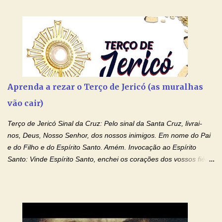
Aprenda a rezar o Terço de Jericó (as muralhas
vão cair)
Terço de Jericó Sinal da Cruz: Pelo sinal da Santa Cruz, livrai-
nos, Deus, Nosso Senhor, dos nossos inimigos. Em nome do Pai
e do Filho e do Espírito Santo. Amém. Invocação ao Espírito
Santo: Vinde Espírito Santo, enchei os corações dos vossos fiéis
e acendei neles o fogo do vosso amor. Enviai o vosso Espírito e
tudo será criado. E renovareis a face da terra. Oremos: Ó Deus,
que instruístes os corações dos vossos fiéis com a luz do Espírito
Santo, fazei que apreciemos retamente todas as coisas segundo
o mesmo Espírito e gozemos sempre da sua consolação. Por