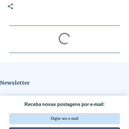
C
o
m
e
n
t
Newsletter
á
r
i
Receba novas postagens por e-mail:
o
s