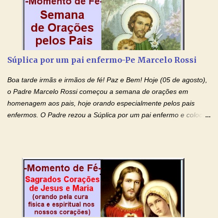
sobre mim e sobre todos os meus familiares. Eu peço, Senhor
Jesus, que, pelo poder libertador e salvítico deste Sangue,
possamos nos livrar de toda opressão diabólica que possa estar
prejudicando a nossa família. Peço também que atenda, em
especial, este pedido que agora faço na Sua presença:
Súplica por um pai enfermo-Pe Marcelo Rossi
(apresente aqui o seu pedido...) Eu, desde já, agradeço de
coração, confiante que o Senhor me atenderá. Eu louvo o Pai por
Boa tarde irmãs e irmãos de fé! Paz e Bem! Hoje (05 de agosto),
ter nos dado o Senhor, Jesus, como presente de Páscoa. eu
o Padre Marcelo Rossi começou a semana de orações em
agradeço de coração ao Espíri...
homenagem aos pais, hoje orando especialmente pelos pais
enfermos. O Padre rezou a Súplica por um pai enfermo e colocou
no Facebook a mesma oração em formato de papiro e cin co
maravilhosos cartões que coloquei aqui para vocês. Tenha uma
iluminada semana no Amor Ágape de Jesus e no Amor Materno
de Nossa Senhora. Adriana dos Anjos-Devoção e Fé Mensagem
do Padre Marcelo Rossi por E-mail e Facebook: Como foi
anunciado ontem, entramos em uma semana de homenagens
aos nossos pais. Hoje nossas orações serão focadas nos pais
que não se encontram bem de saúde, OS PAIS ENFERMOS!