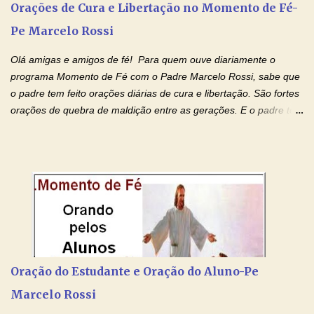
doenças do coração, NO SAGRADO CORAÇÃO DE JESUS E NO
Orações de Cura e Libertação no Momento de Fé-
IMACULADO CORAÇÃO DE MAR...
Pe Marcelo Rossi
Olá amigas e amigos de fé! Para quem ouve diariamente o
programa Momento de Fé com o Padre Marcelo Rossi, sabe que
o padre tem feito orações diárias de cura e libertação. São fortes
orações de quebra de maldição entre as gerações. E o padre tem
deixado as orações no facebook dele, mas como sei que muitas
pessoas não tem facebook, então resolvi copiar as orações e
colocar aqui no Blog. Espero que ajude quem estava procurando
por estas valiosas orações. Tenham um lindo fim de semana na
paz de Jesus Cristo e no amor de Maria Santíssima. Adriana-
Devoção e Fé Clique para acessar: Facebook Padre Marcelo
Rossi Site Padre Marcelo Rossi (para ouvir o Momento de Fé)
Tocai, Cura! E Restaura! "Jesus, no poder de Seu Nome, peço
agora que as águas do meu batismo fluam para trás através das
Oração do Estudante e Oração do Aluno-Pe
gerações, através de todas as raízes da minha árvore
Marcelo Rossi
genealógica. Que o Sangue de Jesus, purificador e vivificante,
flua através de todas as gerações: primeira...