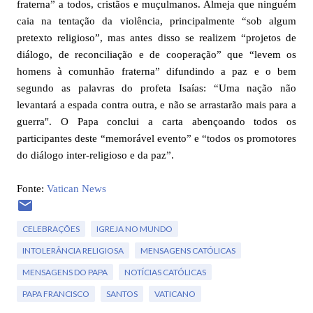
fraterna” a todos, cristãos e muçulmanos. Almeja que ninguém
caia na tentação da violência, principalmente “sob algum
pretexto religioso”, mas antes disso se realizem “projetos de
diálogo, de reconciliação e de cooperação” que “levem os
homens à comunhão fraterna” difundindo a paz e o bem
segundo as palavras do profeta Isaías: “Uma nação não
levantará a espada contra outra, e não se arrastarão mais para a
guerra". O Papa conclui a carta abençoando todos os
participantes deste “memorável evento” e “todos os promotores
do diálogo inter-religioso e da paz”.
Fonte:
Vatican News
CELEBRAÇÕES
IGREJA NO MUNDO
INTOLERÂNCIA RELIGIOSA
MENSAGENS CATÓLICAS
MENSAGENS DO PAPA
NOTÍCIAS CATÓLICAS
PAPA FRANCISCO
SANTOS
VATICANO