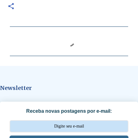
C
o
m
e
n
t
Newsletter
á
r
i
Receba novas postagens por e-mail:
o
s