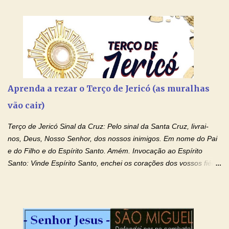
Aprenda a rezar o Terço de Jericó (as muralhas
vão cair)
Terço de Jericó Sinal da Cruz: Pelo sinal da Santa Cruz, livrai-
nos, Deus, Nosso Senhor, dos nossos inimigos. Em nome do Pai
e do Filho e do Espírito Santo. Amém. Invocação ao Espírito
Santo: Vinde Espírito Santo, enchei os corações dos vossos fiéis
e acendei neles o fogo do vosso amor. Enviai o vosso Espírito e
tudo será criado. E renovareis a face da terra. Oremos: Ó Deus,
que instruístes os corações dos vossos fiéis com a luz do Espírito
Santo, fazei que apreciemos retamente todas as coisas segundo
o mesmo Espírito e gozemos sempre da sua consolação. Por