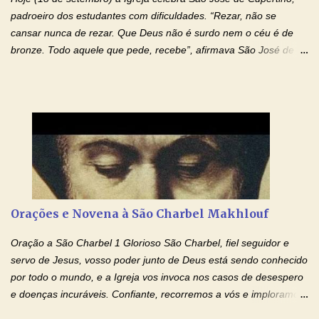
filhos. Mas isso não é o c...
padroeiro dos estudantes com dificuldades. “Rezar, não se
cansar nunca de rezar. Que Deus não é surdo nem o céu é de
bronze. Todo aquele que pede, recebe”, afirmava São José de
Cupertino, o franciscano que não era bom nos estudos, mas que
se tornou padroeiro dos estudantes. [a] 1 - Oração São José de
Cupertino Querido São José de Cupertino, purifica o meu
coração, transforma-o e o faz semelhante ao teu. Infunde em
mim o teu fervor, a tua sabedoria e a tua fé. Mostra tua bondade,
ajudando-me e eu me esforçarei para imitar tuas virtudes.
Glória… Amável protetor meu, o estudo geralmente é difícil, duro
e entediante para mim. Tu podes deixar tudo isso mais fácil e
agradável. Espera somente meu chamado. Eu te prometo um
Orações e Novena à São Charbel Makhlouf
esforço maior em meus estudos e uma vida mais digna de tua
santidade. Glória… Deus, que quiseste atrair tudo a teu unigênito
Oração a São Charbel 1 Glorioso São Charbel, fiel seguidor e
Filho, que foi crucificado, permite que, pelos méritos e exemplos
servo de Jesus, vosso poder junto de Deus está sendo conhecido
de te...
por todo o mundo, e a Igreja vos invoca nos casos de desespero
e doenças incuráveis. Confiante, recorremos a vós e imploramos
o vosso auxílio no transe difícil em que nos encontramos.