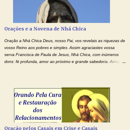
carregando as minhas cruzes. Preciso que a força e o poder de
Tuas Mãos, que suportaram a mais profunda dor ao serem
pregadas na Cruz, reergam-me e curem-me agora. Jesus, não
peço somente por mim, mas também por todos aqueles que mais
Orações e a Novena de Nhá Chica
amo. Nós precisamos desesperadamente de cura física e
espiritual, através do toque consolador de tuas Mãos
Oração a Nhá Chica Deus, nosso Pai, vos revelais as riquezas de
ensanguentadas e infinitamente poderosas. Eu reconheço,
vosso Reino aos pobres e simples. Assim agraciastes vossa
apesar de toda a minha limitação e da infinidade dos meus ...
serva Francisca de Paula de Jesus, Nhá Chica, com inúmeros
dons: fé profunda, amor ao próximo e grande sabedoria. Amou a
Igreja e manteve uma terna devoção à Imaculada Conceição. Por
sua intercessão, concedei-nos a graça de que precisamos….. E
dai-nos a alegria de vê-la elevada à honra dos altares. Por nosso
Senhor Jesus Cristo, vosso Filho, na unidade do Espírito Santo.
Amém. Novena a Nhá Chica (Oração para obter os favores
celestiais através da intercessão da Serva de Deus Nhá Chica)
(Rezar durante nove dias seguidos ou intercalados) Nhá Chica,
recorro a vós como intercessora entre a Bondade Divina e as
necessidades humanas. Peço-vos, como favor espiritual, que
Oração pelos Casais em Crise e Casais