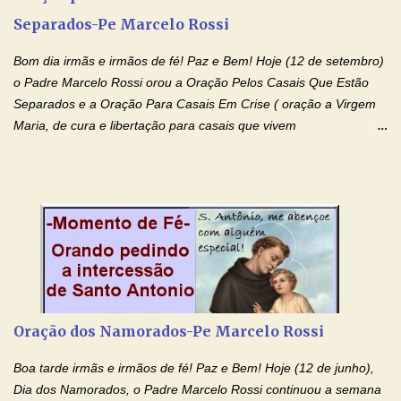
entregueis nas mãos do Santíssimo o meu pedido urgente (Fazer
Separados-Pe Marcelo Rossi
o pedido). Acolhei, Nhá Chica, no vosso coração bondoso as
minhas necessidades e amparai-me nesta oração (Fazer o ...
Bom dia irmãs e irmãos de fé! Paz e Bem! Hoje (12 de setembro)
o Padre Marcelo Rossi orou a Oração Pelos Casais Que Estão
Separados e a Oração Para Casais Em Crise ( oração a Virgem
Maria, de cura e libertação para casais que vivem
relacionamentos conturbados, não conseguem firmar namoro,
noivado e tem dificuldade em encontrar o seu marido, a sua
esposa) . O padre continua com a semana especial de orações
no programa de rádio Momento de Fé, pela cura dos
relacionamentos. Seu relacionamento está doente? Você está
sofrendo? Então ouça o Momento de Fé e entre nesta corrente
de orações abençoadas, d eixe o Amor Ágape de Jesus curar e
restaurar você e seu relacionamento. Adriana-Devoção e Fé
Oração Pelos Casais Que Estão Separados Casais que estão
Oração dos Namorados-Pe Marcelo Rossi
separados, devido ao envolvimento de outras pessoas no
relacionamento e que minaram, espiritualmente, a relação do
Boa tarde irmãs e irmãos de fé! Paz e Bem! Hoje (12 de junho),
casal. Vamos orar (coloque o seu esposo ou esposa diante de
Dia dos Namorados, o Padre Marcelo Rossi continuou a semana