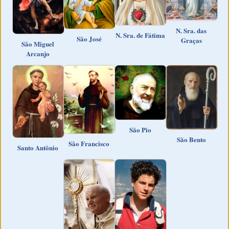
N. Sra. das
N. Sra. de Fátima
São José
Graças
São Miguel
Arcanjo
São Pio
São Bento
São Francisco
Santo Antônio