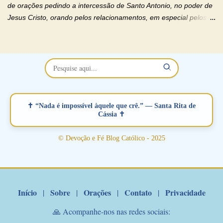
Deus). "Senhor Jesus, restaura os laços ...
de orações pedindo a intercessão de Santo Antonio, no poder de
Jesus Cristo, orando pelos relacionamentos, em especial pelos
namorados . O Padre rezou a Oração dos Namorados e colocou
no Facebook a mesma oração em formato de papiro e cin co
maravilhosos cartões que coloquei aqui para vocês. Não perca
esta abençoada semana no Momento de Fé do Padre Marcelo,
vamos juntos formar esta forte corrente de orações. Você que
está sonhando em encontrar um companheiro(a), um amor
verdadeiro, ou que está com problemas no relacionamento
✝ “Nada é impossível àquele que crê.” — Santa Rita de
amoroso, creia na poderosa intercessão deste santo amigo:
Cássia ✝
Santo Antonio! Tenha fé, não desista, pois ele intercede por nós
junto a Jesus! Fique no Amor Ágape de Jesus e no Amor Materno
© Devoção e Fé Blog Católico - 2025
de Nossa Senhora. Adriana-Devoção e Fé Mensagem do Padre
Marcelo Rossi por E-mail: Amados!! Nesta quarta feira, orando
com o pod...
Início
Sobre
Orações
Contato
Privacidade
|
|
|
|
🙏 Acompanhe-nos nas redes sociais: