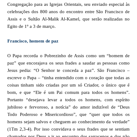
Congregação para as Igrejas Orientais, seu enviado especial às
celebrações dos 800 anos do encontro entre São Francisco de
Assis e o Sultão Al-Malik Al-Kamel, que serão realizadas no
Egito de 1º a 3 de março.
Francisco, homem de paz
O Papa recorda o Pobrezinho de Assis como um “homem de
paz” que encorajava os seus frades a saudar as pessoas como
Jesus pedia: “O Senhor te conceda a paz”. São Francisco –
escreve o Papa – “tinha entendido com o coração que todas as
coisas tinham sido criadas por um só Criador, o único que é
bom, e que “Ele é um Pai comum para todos os homens”.
Portanto “desejava levar a todos os homens, com espírito
jubiloso e fervoroso, a notícia” do amor indizível de “Deus
Todo Poderoso e Misericordioso”, que “quer que todos os
homens sejam salvos e cheguem ao conhecimento da verdade”
(1Tm 2,3-4). Por isso convidava o seus frades que se sentiam
chamados por Deus a ir ao encontro dos sarracenos e dos não