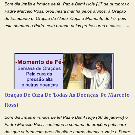
Bom dia irmãs e irmãos de fé. Paz e Bem! Hoje (17 de outubro) o
Padre Marcelo Rossi orou nesta manhã pelos alunos, a Oração
do Estudante e Oração do Aluno. Ouça o Momento de Fé, pois
esta semana o Padre está orando pelos professores e alunos.
Você que está em semana de provas, que está estudando para
concursos, vestibulares, para o Enem; além de estudar, se
prepare também orando para permancer tranquilo, pronto
intelectualmente e espiritualmente para o dia da prova. Confie no
amor Ágape de Jesus e no amor materno de Nossa Senhora.
Fique com a paz de Jesus e o amor de Maria! Adriana-Devoção e
Fé Oração do Estudante I Senhor, eu sou estudante, e por sinal,
inteligente. Prova isto é o fato de eu estar aqui, conversando com
o Senhor. Obrigado pelo dom da inteligência e pela possibilidade
Oração De Cura De Todas As Doenças-Pe Marcelo
de estudar. Mas, como o Senhor sabe, a vida de estudante nem
Rossi
sempre é fácil. A rotina cansa e o aprender exige uma série de
renúncias: o meu cinema, o meu jogo pr...
Bom dia irmãs e irmãos de fé! Paz e Bem! Hoje (08 de janeiro) o
Padre Marcelo Rossi continuou a semana de orações pela cura
dos que sofrem com pressão alta e outras doenças. Hoje o Padre