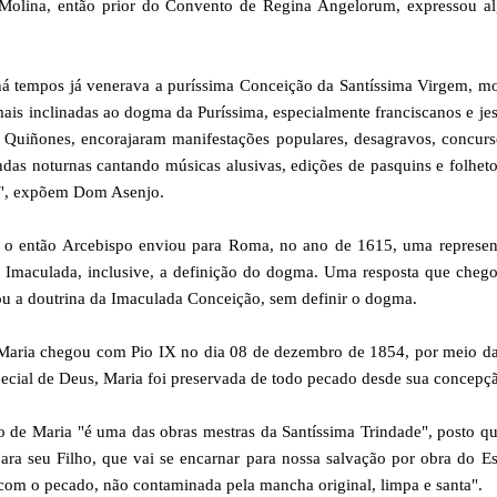
 Molina, então prior do Convento de Regina Angelorum, expressou a
 há tempos já venerava a puríssima Conceição da Santíssima Virgem, m
is inclinadas ao dogma da Puríssima, especialmente franciscanos e jes
Quiñones, encorajaram manifestações populares, desagravos, concurs
ndas noturnas cantando músicas alusivas, edições de pasquins e folhet
no", expõem Dom Asenjo.
, o então Arcebispo enviou para Roma, no ano de 1615, uma represen
 da Imaculada, inclusive, a definição do dogma. Uma resposta que che
ou a doutrina da Imaculada Conceição, sem definir o dogma.
Maria chegou com Pio IX no dia 08 de dezembro de 1854, por meio da
especial de Deus, Maria foi preservada de todo pecado desde sua concepç
o de Maria "é uma das obras mestras da Santíssima Trindade", posto q
ra seu Filho, que vai se encarnar para nossa salvação por obra do Es
com o pecado, não contaminada pela mancha original, limpa e santa".