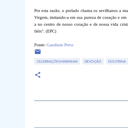
Por esta razão, o prelado chama os sevilhanos a m
Virgem, imitando-a em sua pureza de coração e em 
a no centro de nosso coração e de nossa vida cris
fiéis". (EPC)
Fonte:
Gaudium Press
CELEBRAÇÕES MARIANAS
DEVOÇÃO
DOUTRINA
C
o
m