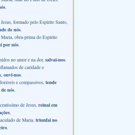
nós
.
Jesus, formado pelo Espírito Santo,
ade de nós
.
Maria, obra-prima do Espírito
i por nós
.
salvai-nos
nidos no amor e na dor,
.
flamados de caridade e
ouvi-nos
a,
.
tende
doráveis e compassivos,
 de nós
.
reinai em
ratíssimo de Jesus,
ações
.
triunfai no
aculado de Maria,
eiro
.