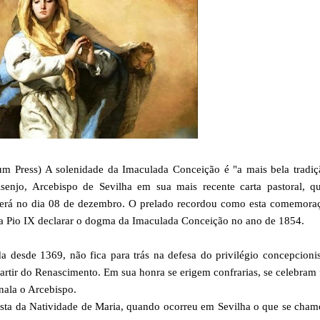
um Press) A solenidade da Imaculada Conceição é "a mais bela tradi
enjo, Arcebispo de Sevilha em sua mais recente carta pastoral, qu
rrerá no dia 08 de dezembro. O prelado recordou como esta comemoraç
pa Pio IX declarar o dogma da Imaculada Conceição no ano de 1854.
a desde 1369, não fica para trás na defesa do privilégio concepcioni
partir do Renascimento. Em sua honra se erigem confrarias, se celebram 
nala o Arcebispo.
sta da Natividade de Maria, quando ocorreu em Sevilha o que se cha