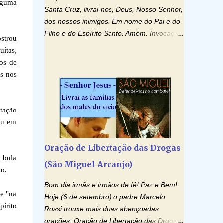
lguma
Santa Cruz, livrai-nos, Deus, Nosso Senhor,
dos nossos inimigos. Em nome do Pai e do
Filho e do Espírito Santo. Amém. Invocação
ostrou
ao Espírito Santo: Vinde Espírito Santo,
uítas,
enchei os corações dos vossos fiéis e
os de
acendei neles o fogo do vosso amor. Enviai
os nos
o vosso Espírito e tudo será criado. E
renovareis a face da terra. Oremos: Ó
Deus, que instruístes os corações dos
tação
vossos fiéis com a luz do Espírito Santo,
gou em
fazei que apreciemos retamente todas as
coisas segundo o mesmo Espírito e
Oração de Libertação das Drogas
gozemos sempre da sua consolação. Por
 bula
(São Miguel Arcanjo)
Cristo, Senhor Nosso. Amém. Creio: Creio
ão.
em Deus Pai Todo-Poderoso, Criador do
Bom dia irmãs e irmãos de fé! Paz e Bem!
céu e da terra; e em Jesus Cristo, seu único
ue "na
Hoje (6 de setembro) o padre Marcelo
Filho, nosso Senhor; que foi concebido pelo
pírito
Rossi trouxe mais duas abençoadas
poder do Espí­rito Santo; nasceu da Virgem
orações: Oração de Libertação das Drogas