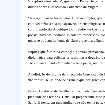
'a explosão imaculada', quando o Padre Diego de
dúvida sobre a Imaculada Conceição da Virgem.
"A reação não se fez esperar. O povo simples, que
com veemência sua oposição. As ordens religiosas ma
com o apoio do Arcebispo Dom Pedro de Castro y 
poesia, novenas, cerimônias solenes, procissões, ro
quais se podiam ler letras de claro gracejo sevilha
Explica que à raiz da comoção popular provocada
diplomática para solicitar se reafirmar a doutrina
1617 quando Paulo V, mediante bula papal, reafirm
A definição do dogma da Imaculada Conceição de 
'Ineffabilis Deus', onde se assinala que por graça 
Para o Arcebispo de Sevilha, a Imaculada Conceiçã
plenitude dos tempos, Deus Pai prepara uma mãe pa
Santo. E pensa em uma mulher que não tenha parte 