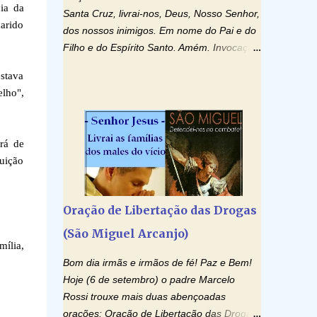
cia da
Santa Cruz, livrai-nos, Deus, Nosso Senhor,
arido
dos nossos inimigos. Em nome do Pai e do
Filho e do Espírito Santo. Amém. Invocação
ao Espírito Santo: Vinde Espírito Santo,
estava
enchei os corações dos vossos fiéis e
lho",
acendei neles o fogo do vosso amor. Enviai
o vosso Espírito e tudo será criado. E
renovareis a face da terra. Oremos: Ó
ará de
Deus, que instruístes os corações dos
guição
vossos fiéis com a luz do Espírito Santo,
fazei que apreciemos retamente todas as
coisas segundo o mesmo Espírito e
Oração de Libertação das Drogas
gozemos sempre da sua consolação. Por
(São Miguel Arcanjo)
Cristo, Senhor Nosso. Amém. Creio: Creio
ília,
em Deus Pai Todo-Poderoso, Criador do
Bom dia irmãs e irmãos de fé! Paz e Bem!
céu e da terra; e em Jesus Cristo, seu único
Hoje (6 de setembro) o padre Marcelo
Filho, nosso Senhor; que foi concebido pelo
Rossi trouxe mais duas abençoadas
poder do Espí­rito Santo; nasceu da Virgem
orações: Oração de Libertação das Drogas