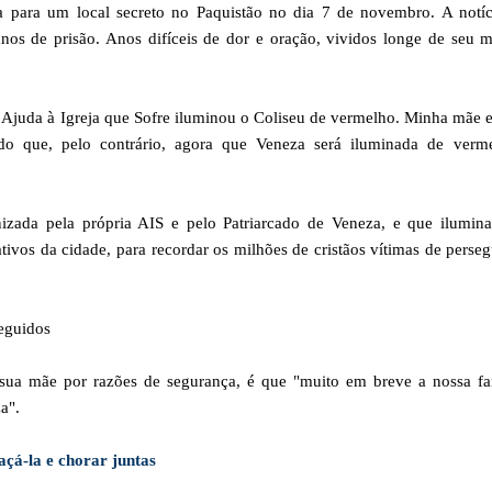
ida para um local secreto no Paquistão no dia 7 de novembro. A notí
os de prisão. Anos difíceis de dor e oração, vividos longe de seu m
juda à Igreja que Sofre iluminou o Coliseu de vermelho. Minha mãe 
do que, pelo contrário, agora que Veneza será iluminada de verme
nizada pela própria AIS e pelo Patriarcado de Veneza, e que ilumin
ativos da cidade, para recordar os milhões de cristãos vítimas de perse
eguidos
sua mãe por razões de segurança, é que "muito em breve a nossa fam
a".
açá-la e chorar juntas