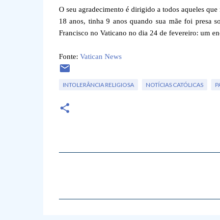
O seu agradecimento é dirigido a todos aqueles que 
18 anos, tinha 9 anos quando sua mãe foi presa s
Francisco no Vaticano no dia 24 de fevereiro: um en
Fonte:
Vatican News
INTOLERÂNCIA RELIGIOSA
NOTÍCIAS CATÓLICAS
P
C
o
m
e