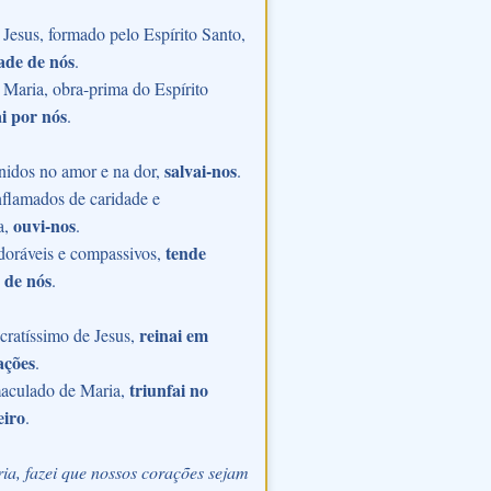
Jesus, formado pelo Espírito Santo,
ade de nós
.
Maria, obra-prima do Espírito
i por nós
.
salvai-nos
nidos no amor e na dor,
.
flamados de caridade e
ouvi-nos
a,
.
tende
doráveis e compassivos,
 de nós
.
reinai em
ratíssimo de Jesus,
ações
.
triunfai no
aculado de Maria,
eiro
.
ia, fazei que nossos corações sejam