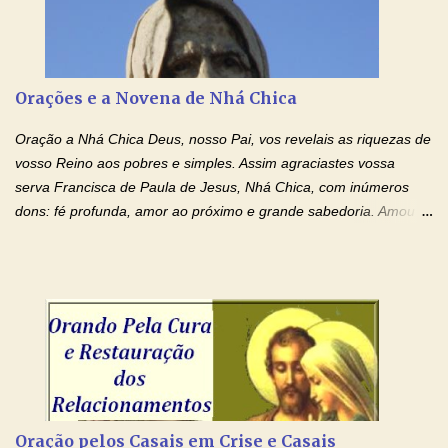
carregando as minhas cruzes. Preciso que a força e o poder de
Tuas Mãos, que suportaram a mais profunda dor ao serem
pregadas na Cruz, reergam-me e curem-me agora. Jesus, não
peço somente por mim, mas também por todos aqueles que mais
Orações e a Novena de Nhá Chica
amo. Nós precisamos desesperadamente de cura física e
espiritual, através do toque consolador de tuas Mãos
Oração a Nhá Chica Deus, nosso Pai, vos revelais as riquezas de
ensanguentadas e infinitamente poderosas. Eu reconheço,
vosso Reino aos pobres e simples. Assim agraciastes vossa
apesar de toda a minha limitação e da infinidade dos meus ...
serva Francisca de Paula de Jesus, Nhá Chica, com inúmeros
dons: fé profunda, amor ao próximo e grande sabedoria. Amou a
Igreja e manteve uma terna devoção à Imaculada Conceição. Por
sua intercessão, concedei-nos a graça de que precisamos….. E
dai-nos a alegria de vê-la elevada à honra dos altares. Por nosso
Senhor Jesus Cristo, vosso Filho, na unidade do Espírito Santo.
Amém. Novena a Nhá Chica (Oração para obter os favores
celestiais através da intercessão da Serva de Deus Nhá Chica)
(Rezar durante nove dias seguidos ou intercalados) Nhá Chica,
recorro a vós como intercessora entre a Bondade Divina e as
necessidades humanas. Peço-vos, como favor espiritual, que
Oração pelos Casais em Crise e Casais