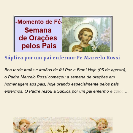
Concedei-nos a graça, juntamente com todas as que
necessitamos, dando-nos saúde para o corpo e para a alma.
Queremos sempre lembrar-nos deste favor, da vossa intercessão
e invocar-vos como nosso patrono, para maior glória de Deus e o
bem de nossas almas. São Charbel! Rogai por Nós e por todos
aqueles que invocam o vosso nome e auxílio. Amén. Oração 2 Ó
Deus, admirável em Vossos Santos, Vós que inspirastes a São
Charbel seguir o caminho da perfeição, lhe concedestes a graça
Súplica por um pai enfermo-Pe Marcelo Rossi
e a força para fazer triunfar, na sua vida, o heroísmo das virtudes
monásticas: a obediência, a castidade e a voluntária pobreza, e
Boa tarde irmãs e irmãos de fé! Paz e Bem! Hoje (05 de agosto),
manifestastes o poder de sua intercessão por numerosos
o Padre Marcelo Rossi começou a semana de orações em
milagres e gra...
homenagem aos pais, hoje orando especialmente pelos pais
enfermos. O Padre rezou a Súplica por um pai enfermo e colocou
no Facebook a mesma oração em formato de papiro e cin co
maravilhosos cartões que coloquei aqui para vocês. Tenha uma
iluminada semana no Amor Ágape de Jesus e no Amor Materno
de Nossa Senhora. Adriana dos Anjos-Devoção e Fé Mensagem
do Padre Marcelo Rossi por E-mail e Facebook: Como foi