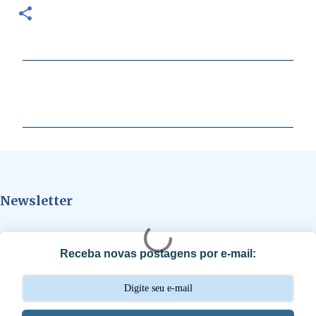
C
o
m
e
n
t
Newsletter
á
r
i
Receba novas postagens por e-mail:
o
s