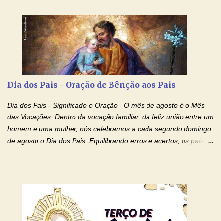
Dia dos Pais - Oração de Bênção aos Pais
Dia dos Pais - Significado e Oração O mês de agosto é o Mês
das Vocações. Dentro da vocação familiar, da feliz união entre um
homem e uma mulher, nós celebramos a cada segundo domingo
de agosto o Dia dos Pais. Equilibrando erros e acertos, os pais
têm um papel importante na formação do caráter e no decorrer
da vida dos filhos. Os pais acompanham seu crescimento, seu
desenvolvimento intelectual e se esforçam para dar aos filhos,
conforto, boa alimentação, educação de qualidade. E, em geral,
procuram orientá-los para que enfrentem o mundo, com suas
alegrias, com seus dissabores. Acompanham-nos em suas