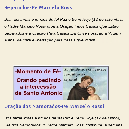
entregueis nas mãos do Santíssimo o meu pedido urgente (Fazer
Separados-Pe Marcelo Rossi
o pedido). Acolhei, Nhá Chica, no vosso coração bondoso as
minhas necessidades e amparai-me nesta oração (Fazer o ...
Bom dia irmãs e irmãos de fé! Paz e Bem! Hoje (12 de setembro)
o Padre Marcelo Rossi orou a Oração Pelos Casais Que Estão
Separados e a Oração Para Casais Em Crise ( oração a Virgem
Maria, de cura e libertação para casais que vivem
relacionamentos conturbados, não conseguem firmar namoro,
noivado e tem dificuldade em encontrar o seu marido, a sua
esposa) . O padre continua com a semana especial de orações
no programa de rádio Momento de Fé, pela cura dos
relacionamentos. Seu relacionamento está doente? Você está
sofrendo? Então ouça o Momento de Fé e entre nesta corrente
de orações abençoadas, d eixe o Amor Ágape de Jesus curar e
restaurar você e seu relacionamento. Adriana-Devoção e Fé
Oração Pelos Casais Que Estão Separados Casais que estão
Oração dos Namorados-Pe Marcelo Rossi
separados, devido ao envolvimento de outras pessoas no
relacionamento e que minaram, espiritualmente, a relação do
Boa tarde irmãs e irmãos de fé! Paz e Bem! Hoje (12 de junho),
casal. Vamos orar (coloque o seu esposo ou esposa diante de
Dia dos Namorados, o Padre Marcelo Rossi continuou a semana