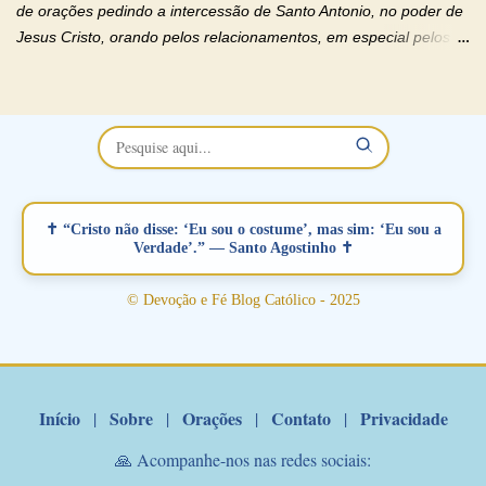
Deus). "Senhor Jesus, restaura os laços ...
de orações pedindo a intercessão de Santo Antonio, no poder de
Jesus Cristo, orando pelos relacionamentos, em especial pelos
namorados . O Padre rezou a Oração dos Namorados e colocou
no Facebook a mesma oração em formato de papiro e cin co
maravilhosos cartões que coloquei aqui para vocês. Não perca
esta abençoada semana no Momento de Fé do Padre Marcelo,
vamos juntos formar esta forte corrente de orações. Você que
está sonhando em encontrar um companheiro(a), um amor
verdadeiro, ou que está com problemas no relacionamento
✝ “Cristo não disse: ‘Eu sou o costume’, mas sim: ‘Eu sou a
amoroso, creia na poderosa intercessão deste santo amigo:
Verdade’.” — Santo Agostinho ✝
Santo Antonio! Tenha fé, não desista, pois ele intercede por nós
junto a Jesus! Fique no Amor Ágape de Jesus e no Amor Materno
© Devoção e Fé Blog Católico - 2025
de Nossa Senhora. Adriana-Devoção e Fé Mensagem do Padre
Marcelo Rossi por E-mail: Amados!! Nesta quarta feira, orando
com o pod...
Início
Sobre
Orações
Contato
Privacidade
|
|
|
|
🙏 Acompanhe-nos nas redes sociais: