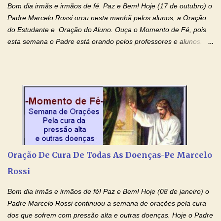
Bom dia irmãs e irmãos de fé. Paz e Bem! Hoje (17 de outubro) o
Padre Marcelo Rossi orou nesta manhã pelos alunos, a Oração
do Estudante e Oração do Aluno. Ouça o Momento de Fé, pois
esta semana o Padre está orando pelos professores e alunos.
Você que está em semana de provas, que está estudando para
concursos, vestibulares, para o Enem; além de estudar, se
prepare também orando para permancer tranquilo, pronto
intelectualmente e espiritualmente para o dia da prova. Confie no
amor Ágape de Jesus e no amor materno de Nossa Senhora.
Fique com a paz de Jesus e o amor de Maria! Adriana-Devoção e
Fé Oração do Estudante I Senhor, eu sou estudante, e por sinal,
inteligente. Prova isto é o fato de eu estar aqui, conversando com
o Senhor. Obrigado pelo dom da inteligência e pela possibilidade
Oração De Cura De Todas As Doenças-Pe Marcelo
de estudar. Mas, como o Senhor sabe, a vida de estudante nem
Rossi
sempre é fácil. A rotina cansa e o aprender exige uma série de
renúncias: o meu cinema, o meu jogo pr...
Bom dia irmãs e irmãos de fé! Paz e Bem! Hoje (08 de janeiro) o
Padre Marcelo Rossi continuou a semana de orações pela cura
dos que sofrem com pressão alta e outras doenças. Hoje o Padre