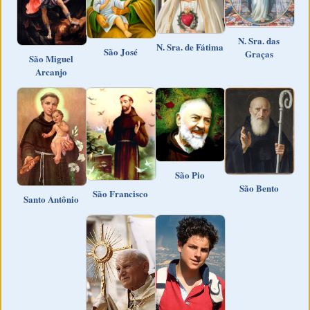
N. Sra. das
N. Sra. de Fátima
São José
Graças
São Miguel
Arcanjo
São Pio
São Bento
São Francisco
Santo Antônio