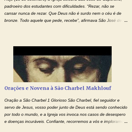
drogas, c...
padroeiro dos estudantes com dificuldades. “Rezar, não se
cansar nunca de rezar. Que Deus não é surdo nem o céu é de
bronze. Todo aquele que pede, recebe”, afirmava São José de
Cupertino, o franciscano que não era bom nos estudos, mas que
se tornou padroeiro dos estudantes. [a] 1 - Oração São José de
Cupertino Querido São José de Cupertino, purifica o meu
coração, transforma-o e o faz semelhante ao teu. Infunde em
mim o teu fervor, a tua sabedoria e a tua fé. Mostra tua bondade,
ajudando-me e eu me esforçarei para imitar tuas virtudes.
Glória… Amável protetor meu, o estudo geralmente é difícil, duro
e entediante para mim. Tu podes deixar tudo isso mais fácil e
agradável. Espera somente meu chamado. Eu te prometo um
Orações e Novena à São Charbel Makhlouf
esforço maior em meus estudos e uma vida mais digna de tua
santidade. Glória… Deus, que quiseste atrair tudo a teu unigênito
Oração a São Charbel 1 Glorioso São Charbel, fiel seguidor e
Filho, que foi crucificado, permite que, pelos méritos e exemplos
servo de Jesus, vosso poder junto de Deus está sendo conhecido
de te...
por todo o mundo, e a Igreja vos invoca nos casos de desespero
e doenças incuráveis. Confiante, recorremos a vós e imploramos
o vosso auxílio no transe difícil em que nos encontramos.