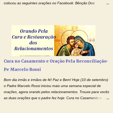
colocou as seguintes orações no Facebook: Bênção Dos
Enfermos , Oração De Cura De Todas As Doenças e Oração À
Nossa Senhora Da Saúde II . Que Deus abençoe vocês. Fiquem
com o Amor Ágape de Jesus e o Amor Materno de Nossa
Senhora! Adriana-Devoção e Fé Bênção Dos Enfermos O Senhor
Jesus esteja ao vosso lado, para vos defender, dentro de vós,
para vos conservar; diante de vós, pra vos conduzir; atrás de vós
para vos guardar; acima de vós, para vos abençoar. Ele que vive
e reina pelos séculos dos séculos. Amém! Oração De Cura De
Todas As Doenças Senhor Jesus, suplicamos no poder de Teu
Cura no Casamento e Oração Pela Reconciliação-
Nome † (sinal da cruz), que está acima de todo Nome, que todos
Pe Marcelo Rossi
os padrões de enfermidade física transmitidos em minha linha de
família, deixem de existir. Na Tua graça, Senhor, cortamos todos
Bom dia irmãs e irmãos de fé! Paz e Bem! Hoje (10 de setembro)
os laços...
o Padre Marcelo Rossi iniciou mais uma semana especial de
orações, agora orando pelos relacionamentos. Trouxe para vocês
as duas orações que o padre fez hoje: Cura no Casamento e a
Oração Pela Reconciliação Dos Cônjuges . Se você está
sofrendo em seu relacionamento amoroso, faça alguma coisa por