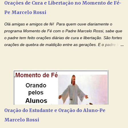
doenças do coração, NO SAGRADO CORAÇÃO DE JESUS E NO
Orações de Cura e Libertação no Momento de Fé-
IMACULADO CORAÇÃO DE MAR...
Pe Marcelo Rossi
Olá amigas e amigos de fé! Para quem ouve diariamente o
programa Momento de Fé com o Padre Marcelo Rossi, sabe que
o padre tem feito orações diárias de cura e libertação. São fortes
orações de quebra de maldição entre as gerações. E o padre tem
deixado as orações no facebook dele, mas como sei que muitas
pessoas não tem facebook, então resolvi copiar as orações e
colocar aqui no Blog. Espero que ajude quem estava procurando
por estas valiosas orações. Tenham um lindo fim de semana na
paz de Jesus Cristo e no amor de Maria Santíssima. Adriana-
Devoção e Fé Clique para acessar: Facebook Padre Marcelo
Rossi Site Padre Marcelo Rossi (para ouvir o Momento de Fé)
Tocai, Cura! E Restaura! "Jesus, no poder de Seu Nome, peço
agora que as águas do meu batismo fluam para trás através das
Oração do Estudante e Oração do Aluno-Pe
gerações, através de todas as raízes da minha árvore
Marcelo Rossi
genealógica. Que o Sangue de Jesus, purificador e vivificante,
flua através de todas as gerações: primeira...