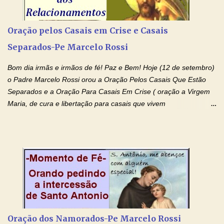
recorro a vós como intercessora entre a Bondade Divina e as
necessidades humanas. Peço-vos, como favor espiritual, que
Oração pelos Casais em Crise e Casais
entregueis nas mãos do Santíssimo o meu pedido urgente (Fazer
Separados-Pe Marcelo Rossi
o pedido). Acolhei, Nhá Chica, no vosso coração bondoso as
minhas necessidades e amparai-me nesta oração (Fazer o ...
Bom dia irmãs e irmãos de fé! Paz e Bem! Hoje (12 de setembro)
o Padre Marcelo Rossi orou a Oração Pelos Casais Que Estão
Separados e a Oração Para Casais Em Crise ( oração a Virgem
Maria, de cura e libertação para casais que vivem
relacionamentos conturbados, não conseguem firmar namoro,
noivado e tem dificuldade em encontrar o seu marido, a sua
esposa) . O padre continua com a semana especial de orações
no programa de rádio Momento de Fé, pela cura dos
relacionamentos. Seu relacionamento está doente? Você está
sofrendo? Então ouça o Momento de Fé e entre nesta corrente
de orações abençoadas, d eixe o Amor Ágape de Jesus curar e
restaurar você e seu relacionamento. Adriana-Devoção e Fé
Oração Pelos Casais Que Estão Separados Casais que estão
Oração dos Namorados-Pe Marcelo Rossi
separados, devido ao envolvimento de outras pessoas no