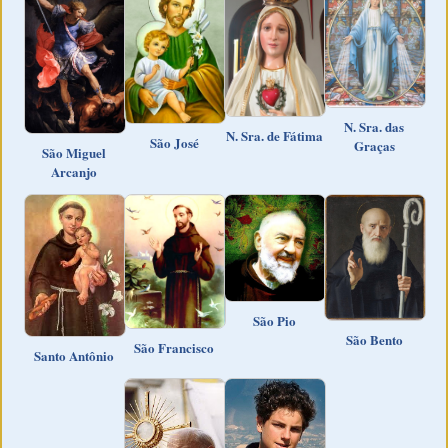
N. Sra. das
N. Sra. de Fátima
São José
Graças
São Miguel
Arcanjo
São Pio
São Bento
São Francisco
Santo Antônio