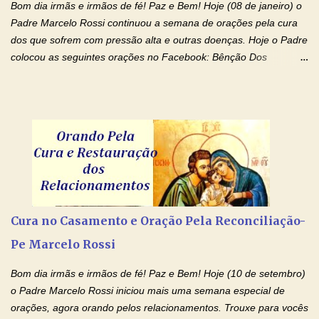
Bom dia irmãs e irmãos de fé! Paz e Bem! Hoje (08 de janeiro) o
Padre Marcelo Rossi continuou a semana de orações pela cura
dos que sofrem com pressão alta e outras doenças. Hoje o Padre
colocou as seguintes orações no Facebook: Bênção Dos
Enfermos , Oração De Cura De Todas As Doenças e Oração À
Nossa Senhora Da Saúde II . Que Deus abençoe vocês. Fiquem
com o Amor Ágape de Jesus e o Amor Materno de Nossa
Senhora! Adriana-Devoção e Fé Bênção Dos Enfermos O Senhor
Jesus esteja ao vosso lado, para vos defender, dentro de vós,
para vos conservar; diante de vós, pra vos conduzir; atrás de vós
para vos guardar; acima de vós, para vos abençoar. Ele que vive
e reina pelos séculos dos séculos. Amém! Oração De Cura De
Todas As Doenças Senhor Jesus, suplicamos no poder de Teu
Cura no Casamento e Oração Pela Reconciliação-
Nome † (sinal da cruz), que está acima de todo Nome, que todos
Pe Marcelo Rossi
os padrões de enfermidade física transmitidos em minha linha de
família, deixem de existir. Na Tua graça, Senhor, cortamos todos
Bom dia irmãs e irmãos de fé! Paz e Bem! Hoje (10 de setembro)
os laços...
o Padre Marcelo Rossi iniciou mais uma semana especial de
orações, agora orando pelos relacionamentos. Trouxe para vocês