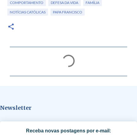
COMPORTAMENTO
DEFESA DA VIDA
FAMÍLIA
NOTÍCIAS CATÓLICAS
PAPA FRANCISCO
C
o
m
e
n
t
Newsletter
á
r
i
Receba novas postagens por e-mail:
o