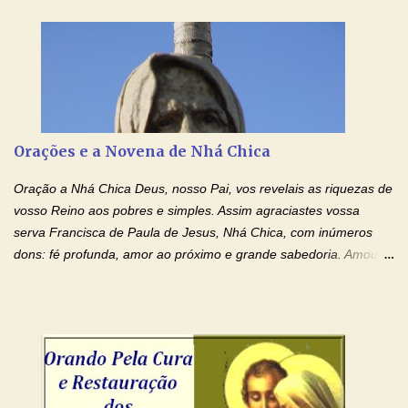
Senhor Jesus! Jesus, coloca Tuas Mãos benditas,
ensanguentadas, chagadas e abertas, sobre mim, neste
momento. Sinto-me completamente sem forças para prosseguir,
carregando as minhas cruzes. Preciso que a força e o poder de
Tuas Mãos, que suportaram a mais profunda dor ao serem
pregadas na Cruz, reergam-me e curem-me agora. Jesus, não
peço somente por mim, mas também por todos aqueles que mais
Orações e a Novena de Nhá Chica
amo. Nós precisamos desesperadamente de cura física e
espiritual, através do toque consolador de tuas Mãos
Oração a Nhá Chica Deus, nosso Pai, vos revelais as riquezas de
ensanguentadas e infinitamente poderosas. Eu reconheço,
vosso Reino aos pobres e simples. Assim agraciastes vossa
apesar de toda a minha limitação e da infinidade dos meus ...
serva Francisca de Paula de Jesus, Nhá Chica, com inúmeros
dons: fé profunda, amor ao próximo e grande sabedoria. Amou a
Igreja e manteve uma terna devoção à Imaculada Conceição. Por
sua intercessão, concedei-nos a graça de que precisamos….. E
dai-nos a alegria de vê-la elevada à honra dos altares. Por nosso
Senhor Jesus Cristo, vosso Filho, na unidade do Espírito Santo.
Amém. Novena a Nhá Chica (Oração para obter os favores
celestiais através da intercessão da Serva de Deus Nhá Chica)
(Rezar durante nove dias seguidos ou intercalados) Nhá Chica,