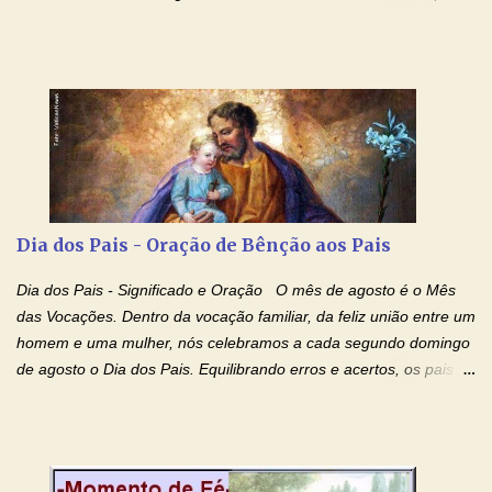
contra toda espécie de mal, porque o Senhor venceu, pela sua
Morte e Ressurreição, o pecado e a morte. Seu preciosíssimo
Sangue derramado cruz estpa presente na Hóstia Santa. Eu
creio, Jesus, e clamo que este Sangue seja agora derramado
sobre mim e sobre todos os meus familiares. Eu peço, Senhor
Jesus, que, pelo poder libertador e salvítico deste Sangue,
possamos nos livrar de toda opressão diabólica que possa estar
prejudicando a nossa família. Peço também que atenda, em
especial, este pedido que agora faço na Sua presença:
Dia dos Pais - Oração de Bênção aos Pais
(apresente aqui o seu pedido...) Eu, desde já, agradeço de
coração, confiante que o Senhor me atenderá. Eu louvo o Pai por
Dia dos Pais - Significado e Oração O mês de agosto é o Mês
ter nos dado o Senhor, Jesus, como presente de Páscoa. eu
das Vocações. Dentro da vocação familiar, da feliz união entre um
agradeço de coração ao Espíri...
homem e uma mulher, nós celebramos a cada segundo domingo
de agosto o Dia dos Pais. Equilibrando erros e acertos, os pais
têm um papel importante na formação do caráter e no decorrer
da vida dos filhos. Os pais acompanham seu crescimento, seu
desenvolvimento intelectual e se esforçam para dar aos filhos,
conforto, boa alimentação, educação de qualidade. E, em geral,