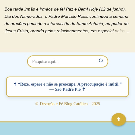
relacionamento e que minaram, espiritualmente, a relação do
Boa tarde irmãs e irmãos de fé! Paz e Bem! Hoje (12 de junho),
casal. Vamos orar (coloque o seu esposo ou esposa diante de
Dia dos Namorados, o Padre Marcelo Rossi continuou a semana
Deus). "Senhor Jesus, restaura os laços ...
de orações pedindo a intercessão de Santo Antonio, no poder de
Jesus Cristo, orando pelos relacionamentos, em especial pelos
namorados . O Padre rezou a Oração dos Namorados e colocou
no Facebook a mesma oração em formato de papiro e cin co
maravilhosos cartões que coloquei aqui para vocês. Não perca
esta abençoada semana no Momento de Fé do Padre Marcelo,
vamos juntos formar esta forte corrente de orações. Você que
está sonhando em encontrar um companheiro(a), um amor
verdadeiro, ou que está com problemas no relacionamento
✝ “Reze, espere e não se preocupe. A preocupação é inútil.”
amoroso, creia na poderosa intercessão deste santo amigo:
— São Padre Pio ✝
Santo Antonio! Tenha fé, não desista, pois ele intercede por nós
junto a Jesus! Fique no Amor Ágape de Jesus e no Amor Materno
© Devoção e Fé Blog Católico - 2025
de Nossa Senhora. Adriana-Devoção e Fé Mensagem do Padre
Marcelo Rossi por E-mail: Amados!! Nesta quarta feira, orando
com o pod...