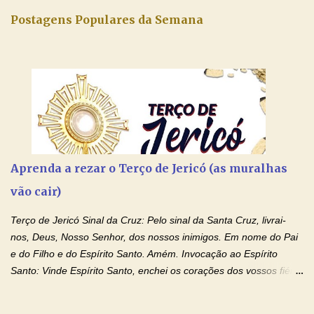
Postagens Populares da Semana
Aprenda a rezar o Terço de Jericó (as muralhas
vão cair)
Terço de Jericó Sinal da Cruz: Pelo sinal da Santa Cruz, livrai-
nos, Deus, Nosso Senhor, dos nossos inimigos. Em nome do Pai
e do Filho e do Espírito Santo. Amém. Invocação ao Espírito
Santo: Vinde Espírito Santo, enchei os corações dos vossos fiéis
e acendei neles o fogo do vosso amor. Enviai o vosso Espírito e
tudo será criado. E renovareis a face da terra. Oremos: Ó Deus,