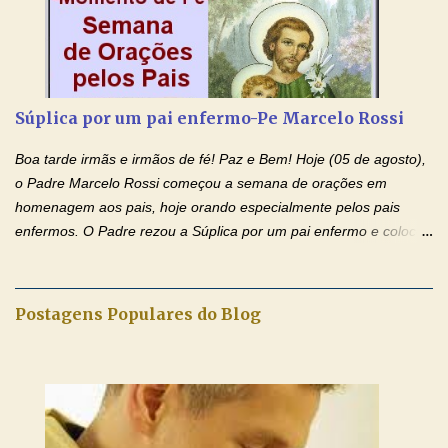
procuram orientá-los para que enfrentem o mundo, com suas
alegrias, com seus dissabores. Acompanham-nos em suas
vitórias, em seus fracassos, em suas lutas. É claro que há
exceções, mas essas exceções só confirmam uma regra porque
pais que não se preocupam com seus filhos não estão no seu
Súplica por um pai enfermo-Pe Marcelo Rossi
estado natural, normal. O mundo de hoje apresenta anomalias
absurdas. Temos notícia de pais que torturam seus filhos, que os
Boa tarde irmãs e irmãos de fé! Paz e Bem! Hoje (05 de agosto),
desrespeitam, que espancam ou matam a mãe na presença dos
o Padre Marcelo Rossi começou a semana de orações em
filhos. Mas isso não é o c...
homenagem aos pais, hoje orando especialmente pelos pais
enfermos. O Padre rezou a Súplica por um pai enfermo e colocou
no Facebook a mesma oração em formato de papiro e cin co
maravilhosos cartões que coloquei aqui para vocês. Tenha uma
iluminada semana no Amor Ágape de Jesus e no Amor Materno
Postagens Populares do Blog
de Nossa Senhora. Adriana dos Anjos-Devoção e Fé Mensagem
do Padre Marcelo Rossi por E-mail e Facebook: Como foi
anunciado ontem, entramos em uma semana de homenagens
aos nossos pais. Hoje nossas orações serão focadas nos pais
que não se encontram bem de saúde, OS PAIS ENFERMOS!
Amados, durante toda esta semana vamos orar pelos nossos