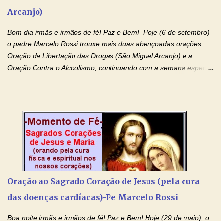
e a força para fazer triunfar, na sua vida, o heroísmo das virtudes
Arcanjo)
monásticas: a obediência, a castidade e a voluntária pobreza, e
manifestastes o poder de sua intercessão por numerosos
Bom dia irmãs e irmãos de fé! Paz e Bem! Hoje (6 de setembro)
milagres e gra...
o padre Marcelo Rossi trouxe mais duas abençoadas orações:
Oração de Libertação das Drogas (São Miguel Arcanjo) e a
Oração Contra o Alcoolismo, continuando com a semana especial
de orações para cura dos vícios. Todos são capazes de se
libertar deste mal, bastar ter fé, acreditar verdadeiramente e
entregar a vida totalmente nas mãos de Jesus. Deixe o amor
Ágape de nosso Pai Santo - Jesus - te curar, deixe nossa
Mãezinha do Céu - Maria - te proteger com Seu divino manto.
Não desista, Jesus irá curar todas suas feridas, Creia! Adriana-
Devoção e Fé Oração de Libertação das Drogas (São Miguel
Arcanjo) "Senhor, Pai Eterno, em Nome de Teu Filho Jesus,
Nosso Senhor Jesus Cristo, concedei a vida a todos aqueles que
Oração ao Sagrado Coração de Jesus (pela cura
se encontram encarcerados em um vício, escravos de alguma
das doenças cardíacas)-Pe Marcelo Rossi
droga. Senhor, Pai Poderoso e cheio de Misericórdia, na
autoridade do Nome de Jesus libertai da escravidão do vício das
Boa noite irmãs e irmãos de fé! Paz e Bem! Hoje (29 de maio), o