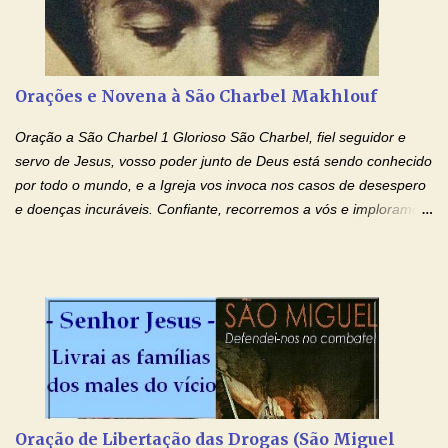
ajudando-me e eu me esforçarei para imitar tuas virtudes.
Glória… Amável protetor meu, o estudo geralmente é difícil, duro
e entediante para mim. Tu podes deixar tudo isso mais fácil e
agradável. Espera somente meu chamado. Eu te prometo um
Orações e Novena à São Charbel Makhlouf
esforço maior em meus estudos e uma vida mais digna de tua
santidade. Glória… Deus, que quiseste atrair tudo a teu unigênito
Oração a São Charbel 1 Glorioso São Charbel, fiel seguidor e
Filho, que foi crucificado, permite que, pelos méritos e exemplos
servo de Jesus, vosso poder junto de Deus está sendo conhecido
de te...
por todo o mundo, e a Igreja vos invoca nos casos de desespero
e doenças incuráveis. Confiante, recorremos a vós e imploramos
o vosso auxílio no transe difícil em que nos encontramos.
Concedei-nos a graça, juntamente com todas as que
necessitamos, dando-nos saúde para o corpo e para a alma.
Queremos sempre lembrar-nos deste favor, da vossa intercessão
e invocar-vos como nosso patrono, para maior glória de Deus e o
bem de nossas almas. São Charbel! Rogai por Nós e por todos
aqueles que invocam o vosso nome e auxílio. Amén. Oração 2 Ó
Deus, admirável em Vossos Santos, Vós que inspirastes a São
Charbel seguir o caminho da perfeição, lhe concedestes a graça
Oração de Libertação das Drogas (São Miguel