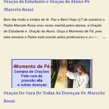
Oração do Estudante e Oração do Aluno-Pe
gerações, através de todas as raízes da minha árvore
Marcelo Rossi
genealógica. Que o Sangue de Jesus, purificador e vivificante,
flua através de todas as gerações: primeira...
Bom dia irmãs e irmãos de fé. Paz e Bem! Hoje (17 de outubro) o
Padre Marcelo Rossi orou nesta manhã pelos alunos, a Oração
do Estudante e Oração do Aluno. Ouça o Momento de Fé, pois
esta semana o Padre está orando pelos professores e alunos.
Você que está em semana de provas, que está estudando para
concursos, vestibulares, para o Enem; além de estudar, se
prepare também orando para permancer tranquilo, pronto
intelectualmente e espiritualmente para o dia da prova. Confie no
amor Ágape de Jesus e no amor materno de Nossa Senhora.
Fique com a paz de Jesus e o amor de Maria! Adriana-Devoção e
Fé Oração do Estudante I Senhor, eu sou estudante, e por sinal,
inteligente. Prova isto é o fato de eu estar aqui, conversando com
o Senhor. Obrigado pelo dom da inteligência e pela possibilidade
Oração De Cura De Todas As Doenças-Pe Marcelo
de estudar. Mas, como o Senhor sabe, a vida de estudante nem
Rossi
sempre é fácil. A rotina cansa e o aprender exige uma série de
renúncias: o meu cinema, o meu jogo pr...