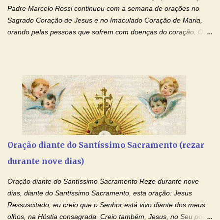
drogas, c...
Padre Marcelo Rossi continuou com a semana de orações no
Sagrado Coração de Jesus e no Imaculado Coração de Maria,
orando pelas pessoas que sofrem com doenças do coração. O
Padre rezou a Oração ao Sagrado Coração de Jesus e colocou
no Facebook a mesma oração em formato de papiro e cin co
maravilhosos cartões que coloquei aqui para vocês. Não perca
esta abençoada semana de orações no programa de rádio
Momento de Fé, vamos juntos formar uma forte corrente de
orações com o Padre Marcelo. Não desista do milagre, da cura;
tenha fé, creia firmemente e ore incessantemente até que o
Kairós aconteça em sua vida. Fique no Amor Ágape de Jesus e
no Amor Materno de Nossa Senhora. Adriana-Devoção e Fé
Oração diante do Santíssimo Sacramento (rezar
Mensagem do Padre Marcelo Rossi por E-mail: Amados!! Nesta
durante nove dias)
quarta feira, vamos orar pelas pessoas que sofrem com as
doenças do coração, NO SAGRADO CORAÇÃO DE JESUS E NO
Oração diante do Santíssimo Sacramento Reze durante nove
IMACULADO CORAÇÃO DE MAR...
dias, diante do Santíssimo Sacramento, esta oração: Jesus
Ressuscitado, eu creio que o Senhor está vivo diante dos meus
olhos, na Hóstia consagrada. Creio também, Jesus, no Seu poder