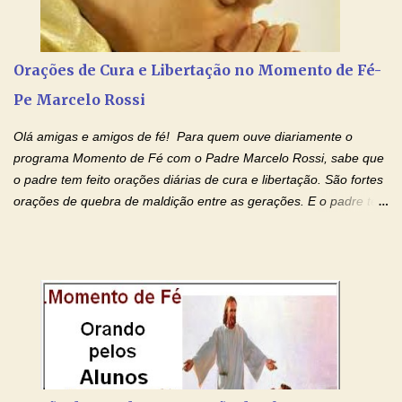
pais. Vamos dedicar um dia para os pais mais idosos, pais que
estão doentes, pais que estão longe dos filhos, pais que já são
falecidos, pais que tem problemas com vícios, enfim, vamos orar
Orações de Cura e Libertação no Momento de Fé-
para todos os pais. Hoje vamos d...
Pe Marcelo Rossi
Olá amigas e amigos de fé! Para quem ouve diariamente o
programa Momento de Fé com o Padre Marcelo Rossi, sabe que
o padre tem feito orações diárias de cura e libertação. São fortes
orações de quebra de maldição entre as gerações. E o padre tem
deixado as orações no facebook dele, mas como sei que muitas
pessoas não tem facebook, então resolvi copiar as orações e
colocar aqui no Blog. Espero que ajude quem estava procurando
por estas valiosas orações. Tenham um lindo fim de semana na
paz de Jesus Cristo e no amor de Maria Santíssima. Adriana-
Devoção e Fé Clique para acessar: Facebook Padre Marcelo
Rossi Site Padre Marcelo Rossi (para ouvir o Momento de Fé)
Tocai, Cura! E Restaura! "Jesus, no poder de Seu Nome, peço
agora que as águas do meu batismo fluam para trás através das