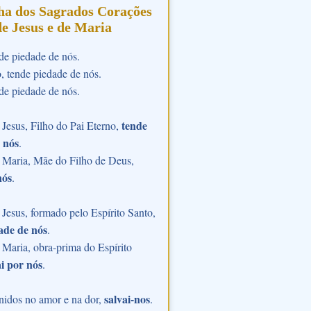
ha dos Sagrados Corações
de Jesus e de Maria
de piedade de nós.
o, tende piedade de nós.
de piedade de nós.
tende
Jesus, Filho do Pai Eterno,
 nós
.
 Maria, Mãe do Filho de Deus,
nós
.
Jesus, formado pelo Espírito Santo,
ade de nós
.
Maria, obra-prima do Espírito
i por nós
.
salvai-nos
nidos no amor e na dor,
.