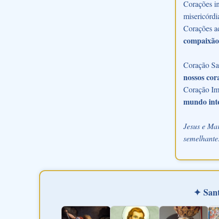
Corações in
misericórdi
Corações a
compaixão
Coração Sac
nossos cor
Coração Im
mundo int
Jesus e Mar
semelhantes
✦ Sant