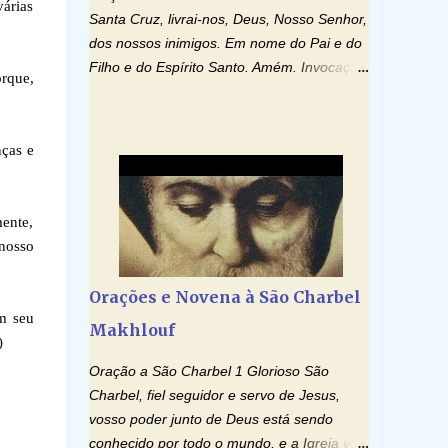
várias
Santa Cruz, livrai-nos, Deus, Nosso Senhor,
dos nossos inimigos. Em nome do Pai e do
Filho e do Espírito Santo. Amém. Invocação
orque,
ao Espírito Santo: Vinde Espírito Santo,
enchei os corações dos vossos fiéis e
acendei neles o fogo do vosso amor. Enviai
nças e
o vosso Espírito e tudo será criado. E
renovareis a face da terra. Oremos: Ó
Deus, que instruístes os corações dos
mente,
vossos fiéis com a luz do Espírito Santo,
 nosso
fazei que apreciemos retamente todas as
coisas segundo o mesmo Espírito e
Orações e Novena à São Charbel
gozemos sempre da sua consolação. Por
em seu
Makhlouf
Cristo, Senhor Nosso. Amém. Creio: Creio
)
em Deus Pai Todo-Poderoso, Criador do
Oração a São Charbel 1 Glorioso São
céu e da terra; e em Jesus Cristo, seu único
Charbel, fiel seguidor e servo de Jesus,
Filho, nosso Senhor; que foi concebido pelo
vosso poder junto de Deus está sendo
poder do Espí­rito Santo; nasceu da Virgem
conhecido por todo o mundo, e a Igreja vos