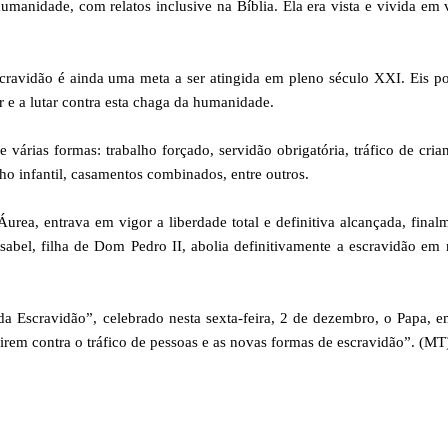
manidade, com relatos inclusive na Bíblia. Ela era vista e vivida em 
scravidão é ainda uma meta a ser atingida em pleno século XXI. Eis p
r e a lutar contra esta chaga da humanidade.
e várias formas: trabalho forçado, servidão obrigatória, tráfico de cria
lho infantil, casamentos combinados, entre outros.
rea, entrava em vigor a liberdade total e definitiva alcançada, final
Isabel, filha de Dom Pedro II, abolia definitivamente a escravidão em
da Escravidão”, celebrado nesta sexta-feira, 2 de dezembro, o Papa, 
girem contra o tráfico de pessoas e as novas formas de escravidão”. (MT