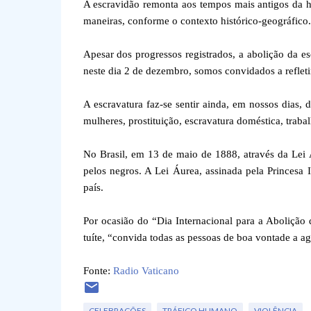
A escravidão remonta aos tempos mais antigos da hu
maneiras, conforme o contexto histórico-geográfico.
Apesar dos progressos registrados, a abolição da e
neste dia 2 de dezembro, somos convidados a refleti
A escravatura faz-se sentir ainda, em nossos dias, d
mulheres, prostituição, escravatura doméstica, traba
No Brasil, em 13 de maio de 1888, através da Lei Áu
pelos negros. A Lei Áurea, assinada pela Princesa 
país.
Por ocasião do “Dia Internacional para a Abolição 
tuíte, “convida todas as pessoas de boa vontade a a
Fonte:
Radio Vaticano
CELEBRAÇÕES
TRÁFICO HUMANO
VIOLÊNCIA