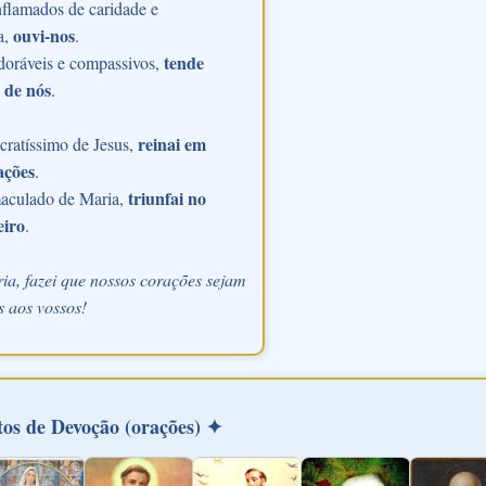
flamados de caridade e
ouvi-nos
a,
.
tende
doráveis e compassivos,
 de nós
.
reinai em
ratíssimo de Jesus,
ações
.
triunfai no
aculado de Maria,
eiro
.
ia, fazei que nossos corações sejam
 aos vossos!
os de Devoção (orações) ✦