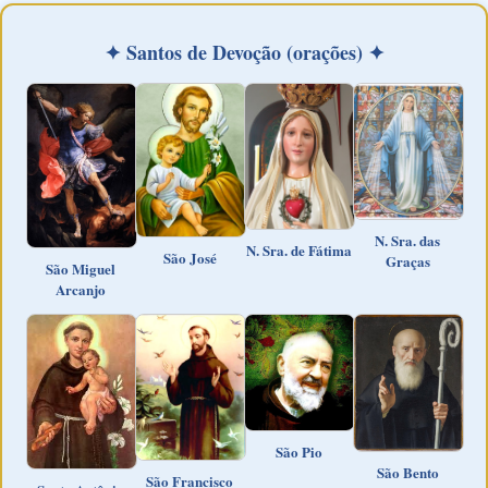
✦ Santos de Devoção (orações) ✦
N. Sra. das
N. Sra. de Fátima
São José
Graças
São Miguel
Arcanjo
São Pio
São Bento
São Francisco