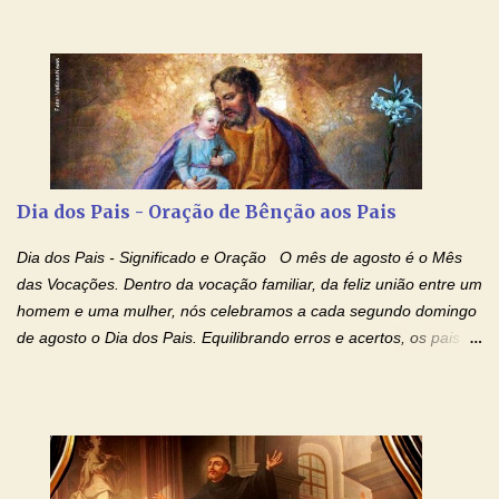
libertar deste mal, bastar ter fé, acreditar verdadeiramente e
entregar a vida totalmente nas mãos de Jesus. Deixe o amor
Ágape de nosso Pai Santo - Jesus - te curar, deixe nossa
Mãezinha do Céu - Maria - te proteger com Seu divino manto.
Não desista, Jesus irá curar todas suas feridas, Creia! Adriana-
Devoção e Fé Oração de Libertação das Drogas (São Miguel
Arcanjo) "Senhor, Pai Eterno, em Nome de Teu Filho Jesus,
Nosso Senhor Jesus Cristo, concedei a vida a todos aqueles que
Dia dos Pais - Oração de Bênção aos Pais
se encontram encarcerados em um vício, escravos de alguma
droga. Senhor, Pai Poderoso e cheio de Misericórdia, na
Dia dos Pais - Significado e Oração O mês de agosto é o Mês
autoridade do Nome de Jesus libertai da escravidão do vício das
das Vocações. Dentro da vocação familiar, da feliz união entre um
drogas, c...
homem e uma mulher, nós celebramos a cada segundo domingo
de agosto o Dia dos Pais. Equilibrando erros e acertos, os pais
têm um papel importante na formação do caráter e no decorrer
da vida dos filhos. Os pais acompanham seu crescimento, seu
desenvolvimento intelectual e se esforçam para dar aos filhos,
conforto, boa alimentação, educação de qualidade. E, em geral,
procuram orientá-los para que enfrentem o mundo, com suas
alegrias, com seus dissabores. Acompanham-nos em suas