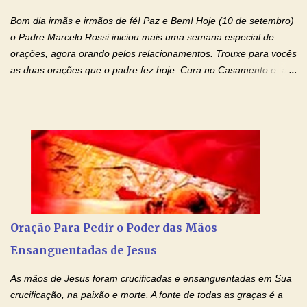
família, deixem de existir. Na Tua graça, Senhor, cortamos todos
Bom dia irmãs e irmãos de fé! Paz e Bem! Hoje (10 de setembro)
os laços...
o Padre Marcelo Rossi iniciou mais uma semana especial de
orações, agora orando pelos relacionamentos. Trouxe para vocês
as duas orações que o padre fez hoje: Cura no Casamento e a
Oração Pela Reconciliação Dos Cônjuges . Se você está
sofrendo em seu relacionamento amoroso, faça alguma coisa por
ele antes de desistir: Ore! Entre nesta corrente diária de orações
com o Momento de Fé. Que Deus abençoe e que todo
relacionamento seja fortalecido e curado no amor Ágape de
Jesus. Adriana-Devoção e Fé Mensagem do Padre Marcelo Rossi
em seu Facebook: Amados, iniciamos uma semana para orar
pelos relacionamentos. Diz a Bíblia sagrada: "O amor é paciente,
o amor é prestativo; não é invejoso, não se ostenta, não se incha
Oração Para Pedir o Poder das Mãos
de orgulho. Nada faz de inconveniente, não procura o seu próprio
Ensanguentadas de Jesus
interesse, não se irrita, não guarda rancor. Não se alegra com a
injustiça, mas regozija-se com a verdade. T...
As mãos de Jesus foram crucificadas e ensanguentadas em Sua
crucificação, na paixão e morte. A fonte de todas as graças é a