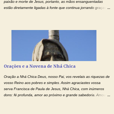
paixão e morte de Jesus, portanto, as mãos ensanguentadas
estão diretamente ligadas à fonte que continua jorrando graças
sobre graças. Oração para Pedir o Poder das Mãos
Ensanguentadas de Jesus (cura física e espiritual) "Cura-me,
Senhor Jesus! Jesus, coloca Tuas Mãos benditas,
ensanguentadas, chagadas e abertas, sobre mim, neste
momento. Sinto-me completamente sem forças para prosseguir,
carregando as minhas cruzes. Preciso que a força e o poder de
Tuas Mãos, que suportaram a mais profunda dor ao serem
pregadas na Cruz, reergam-me e curem-me agora. Jesus, não
peço somente por mim, mas também por todos aqueles que mais
Orações e a Novena de Nhá Chica
amo. Nós precisamos desesperadamente de cura física e
espiritual, através do toque consolador de tuas Mãos
Oração a Nhá Chica Deus, nosso Pai, vos revelais as riquezas de
ensanguentadas e infinitamente poderosas. Eu reconheço,
vosso Reino aos pobres e simples. Assim agraciastes vossa
apesar de toda a minha limitação e da infinidade dos meus ...
serva Francisca de Paula de Jesus, Nhá Chica, com inúmeros
dons: fé profunda, amor ao próximo e grande sabedoria. Amou a
Igreja e manteve uma terna devoção à Imaculada Conceição. Por
sua intercessão, concedei-nos a graça de que precisamos….. E
dai-nos a alegria de vê-la elevada à honra dos altares. Por nosso