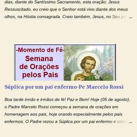
dias, diante do Santíssimo Sacramento, esta oração: Jesus
Ressuscitado, eu creio que o Senhor está vivo diante dos meus
olhos, na Hóstia consagrada. Creio também, Jesus, no Seu poder
contra toda espécie de mal, porque o Senhor venceu, pela sua
Morte e Ressurreição, o pecado e a morte. Seu preciosíssimo
Sangue derramado cruz estpa presente na Hóstia Santa. Eu
creio, Jesus, e clamo que este Sangue seja agora derramado
sobre mim e sobre todos os meus familiares. Eu peço, Senhor
Jesus, que, pelo poder libertador e salvítico deste Sangue,
possamos nos livrar de toda opressão diabólica que possa estar
prejudicando a nossa família. Peço também que atenda, em
especial, este pedido que agora faço na Sua presença:
Súplica por um pai enfermo-Pe Marcelo Rossi
(apresente aqui o seu pedido...) Eu, desde já, agradeço de
coração, confiante que o Senhor me atenderá. Eu louvo o Pai por
Boa tarde irmãs e irmãos de fé! Paz e Bem! Hoje (05 de agosto),
ter nos dado o Senhor, Jesus, como presente de Páscoa. eu
o Padre Marcelo Rossi começou a semana de orações em
agradeço de coração ao Espíri...
homenagem aos pais, hoje orando especialmente pelos pais
enfermos. O Padre rezou a Súplica por um pai enfermo e colocou
no Facebook a mesma oração em formato de papiro e cin co
maravilhosos cartões que coloquei aqui para vocês. Tenha uma