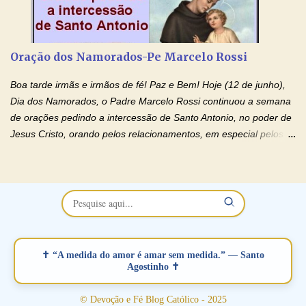
de orações abençoadas, d eixe o Amor Ágape de Jesus curar e
restaurar você e seu relacionamento. Adriana-Devoção e Fé
Oração Pelos Casais Que Estão Separados Casais que estão
Oração dos Namorados-Pe Marcelo Rossi
separados, devido ao envolvimento de outras pessoas no
relacionamento e que minaram, espiritualmente, a relação do
Boa tarde irmãs e irmãos de fé! Paz e Bem! Hoje (12 de junho),
casal. Vamos orar (coloque o seu esposo ou esposa diante de
Dia dos Namorados, o Padre Marcelo Rossi continuou a semana
Deus). "Senhor Jesus, restaura os laços ...
de orações pedindo a intercessão de Santo Antonio, no poder de
Jesus Cristo, orando pelos relacionamentos, em especial pelos
namorados . O Padre rezou a Oração dos Namorados e colocou
no Facebook a mesma oração em formato de papiro e cin co
maravilhosos cartões que coloquei aqui para vocês. Não perca
esta abençoada semana no Momento de Fé do Padre Marcelo,
vamos juntos formar esta forte corrente de orações. Você que
está sonhando em encontrar um companheiro(a), um amor
verdadeiro, ou que está com problemas no relacionamento
✝ “A medida do amor é amar sem medida.” — Santo
amoroso, creia na poderosa intercessão deste santo amigo:
Agostinho ✝
Santo Antonio! Tenha fé, não desista, pois ele intercede por nós
junto a Jesus! Fique no Amor Ágape de Jesus e no Amor Materno
© Devoção e Fé Blog Católico - 2025