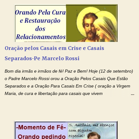
Senhor Jesus Cristo, vosso Filho, na unidade do Espírito Santo.
Amém. Novena a Nhá Chica (Oração para obter os favores
celestiais através da intercessão da Serva de Deus Nhá Chica)
(Rezar durante nove dias seguidos ou intercalados) Nhá Chica,
recorro a vós como intercessora entre a Bondade Divina e as
necessidades humanas. Peço-vos, como favor espiritual, que
Oração pelos Casais em Crise e Casais
entregueis nas mãos do Santíssimo o meu pedido urgente (Fazer
Separados-Pe Marcelo Rossi
o pedido). Acolhei, Nhá Chica, no vosso coração bondoso as
minhas necessidades e amparai-me nesta oração (Fazer o ...
Bom dia irmãs e irmãos de fé! Paz e Bem! Hoje (12 de setembro)
o Padre Marcelo Rossi orou a Oração Pelos Casais Que Estão
Separados e a Oração Para Casais Em Crise ( oração a Virgem
Maria, de cura e libertação para casais que vivem
relacionamentos conturbados, não conseguem firmar namoro,
noivado e tem dificuldade em encontrar o seu marido, a sua
esposa) . O padre continua com a semana especial de orações
no programa de rádio Momento de Fé, pela cura dos
relacionamentos. Seu relacionamento está doente? Você está
sofrendo? Então ouça o Momento de Fé e entre nesta corrente