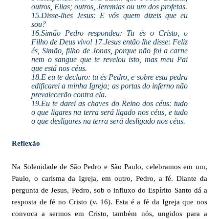
outros, Elias; outros, Jeremias ou um dos profetas.
15.Disse-lhes Jesus: E vós quem dizeis que eu
sou?
16.Simão Pedro respondeu: Tu és o Cristo, o
Filho de Deus vivo! 17.Jesus então lhe disse: Feliz
és, Simão, filho de Jonas, porque não foi a carne
nem o sangue que te revelou isto, mas meu Pai
que está nos céus.
18.E eu te declaro: tu és Pedro, e sobre esta pedra
edificarei a minha Igreja; as portas do inferno não
prevalecerão contra ela.
19.Eu te darei as chaves do Reino dos céus: tudo
o que ligares na terra será ligado nos céus, e tudo
o que desligares na terra será desligado nos céus.
Reflexão
Na Solenidade de São Pedro e São Paulo, celebramos em um,
Paulo, o carisma da Igreja, em outro, Pedro, a fé. Diante da
pergunta de Jesus, Pedro, sob o influxo do Espírito Santo dá a
resposta de fé no Cristo (v. 16). Esta é a fé da Igreja que nos
convoca a sermos em Cristo, também nós, ungidos para a