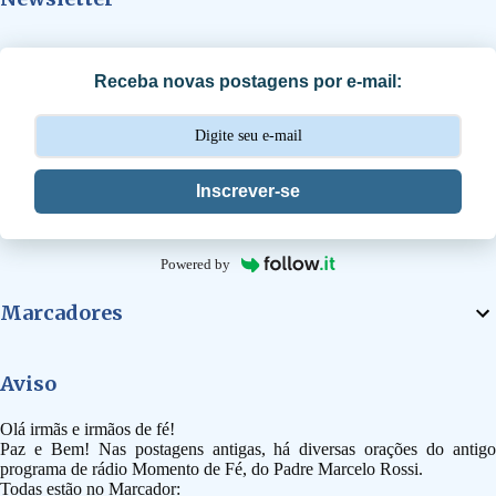
r
i
Receba novas postagens por e-mail:
o
s
Inscrever-se
Powered by
Marcadores
Aviso
Olá irmãs e irmãos de fé!
Paz e Bem! Nas postagens antigas, há diversas orações do antigo
programa de rádio Momento de Fé, do Padre Marcelo Rossi.
Todas estão no Marcador: