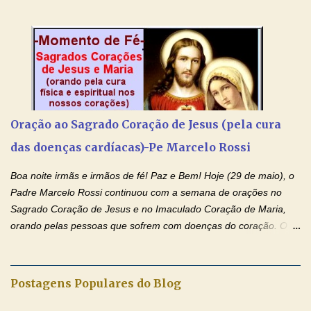
iluminada semana no Amor Ágape de Jesus e no Amor Materno
de Nossa Senhora. Adriana dos Anjos-Devoção e Fé Mensagem
do Padre Marcelo Rossi por E-mail e Facebook: Como foi
anunciado ontem, entramos em uma semana de homenagens
aos nossos pais. Hoje nossas orações serão focadas nos pais
que não se encontram bem de saúde, OS PAIS ENFERMOS!
Amados, durante toda esta semana vamos orar pelos nossos
Oração ao Sagrado Coração de Jesus (pela cura
pais. Vamos dedicar um dia para os pais mais idosos, pais que
das doenças cardíacas)-Pe Marcelo Rossi
estão doentes, pais que estão longe dos filhos, pais que já são
falecidos, pais que tem problemas com vícios, enfim, vamos orar
Boa noite irmãs e irmãos de fé! Paz e Bem! Hoje (29 de maio), o
para todos os pais. Hoje vamos d...
Padre Marcelo Rossi continuou com a semana de orações no
Sagrado Coração de Jesus e no Imaculado Coração de Maria,
orando pelas pessoas que sofrem com doenças do coração. O
Padre rezou a Oração ao Sagrado Coração de Jesus e colocou
no Facebook a mesma oração em formato de papiro e cin co
maravilhosos cartões que coloquei aqui para vocês. Não perca
Postagens Populares do Blog
esta abençoada semana de orações no programa de rádio
Momento de Fé, vamos juntos formar uma forte corrente de