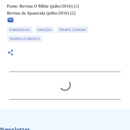
Fonte: Revista O Mílite (julho/2016) [1]
Revista de Aparecida (julho/2016) [2]
EVANGELHO
ORAÇÃO
TEMPO COMUM
TEMPO LITÚRGICO
C
o
m
e
n
t
Newsletter
á