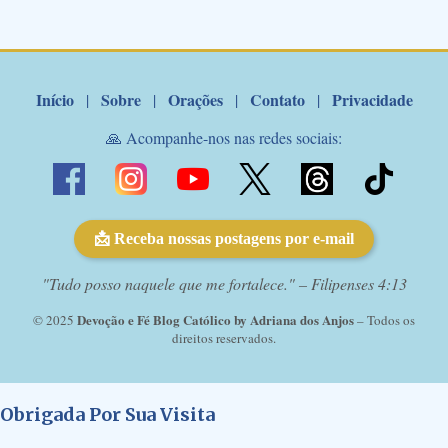
de Nossa Senhora. Adriana-Devoção e Fé Mensagem do Padre
Marcelo Rossi por E-mail: Amados!! Nesta quarta feira, orando
com o pod...
Início
Sobre
Orações
Contato
Privacidade
|
|
|
|
🙏 Acompanhe-nos nas redes sociais:
📩 Receba nossas postagens por e-mail
"Tudo posso naquele que me fortalece." – Filipenses 4:13
Devoção e Fé Blog Católico by Adriana dos Anjos
© 2025
– Todos os
direitos reservados.
Obrigada Por Sua Visita