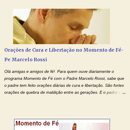
orações com o Padre Marcelo. Não desista do milagre, da cura;
tenha fé, creia firmemente e ore incessantemente até que o
Kairós aconteça em sua vida. Fique no Amor Ágape de Jesus e
no Amor Materno de Nossa Senhora. Adriana-Devoção e Fé
Mensagem do Padre Marcelo Rossi por E-mail: Amados!! Nesta
quarta feira, vamos orar pelas pessoas que sofrem com as
doenças do coração, NO SAGRADO CORAÇÃO DE JESUS E NO
Orações de Cura e Libertação no Momento de Fé-
IMACULADO CORAÇÃO DE MAR...
Pe Marcelo Rossi
Olá amigas e amigos de fé! Para quem ouve diariamente o
programa Momento de Fé com o Padre Marcelo Rossi, sabe que
o padre tem feito orações diárias de cura e libertação. São fortes
orações de quebra de maldição entre as gerações. E o padre tem
deixado as orações no facebook dele, mas como sei que muitas
pessoas não tem facebook, então resolvi copiar as orações e
colocar aqui no Blog. Espero que ajude quem estava procurando
por estas valiosas orações. Tenham um lindo fim de semana na
paz de Jesus Cristo e no amor de Maria Santíssima. Adriana-