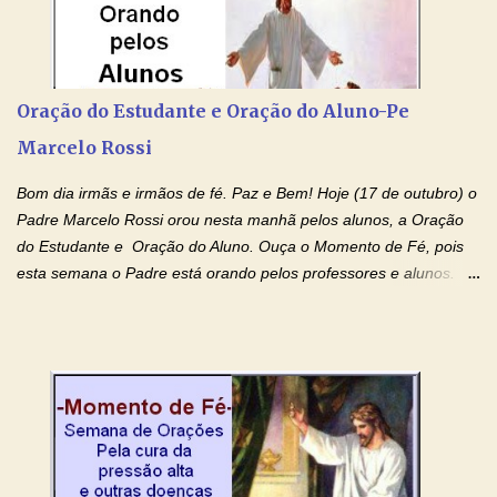
Devoção e Fé Clique para acessar: Facebook Padre Marcelo
Rossi Site Padre Marcelo Rossi (para ouvir o Momento de Fé)
Tocai, Cura! E Restaura! "Jesus, no poder de Seu Nome, peço
agora que as águas do meu batismo fluam para trás através das
Oração do Estudante e Oração do Aluno-Pe
gerações, através de todas as raízes da minha árvore
Marcelo Rossi
genealógica. Que o Sangue de Jesus, purificador e vivificante,
flua através de todas as gerações: primeira...
Bom dia irmãs e irmãos de fé. Paz e Bem! Hoje (17 de outubro) o
Padre Marcelo Rossi orou nesta manhã pelos alunos, a Oração
do Estudante e Oração do Aluno. Ouça o Momento de Fé, pois
esta semana o Padre está orando pelos professores e alunos.
Você que está em semana de provas, que está estudando para
concursos, vestibulares, para o Enem; além de estudar, se
prepare também orando para permancer tranquilo, pronto
intelectualmente e espiritualmente para o dia da prova. Confie no
amor Ágape de Jesus e no amor materno de Nossa Senhora.
Fique com a paz de Jesus e o amor de Maria! Adriana-Devoção e
Fé Oração do Estudante I Senhor, eu sou estudante, e por sinal,
inteligente. Prova isto é o fato de eu estar aqui, conversando com