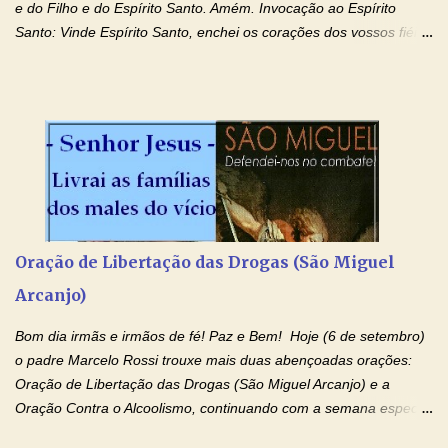
e do Filho e do Espírito Santo. Amém. Invocação ao Espírito
Santo: Vinde Espírito Santo, enchei os corações dos vossos fiéis
e acendei neles o fogo do vosso amor. Enviai o vosso Espírito e
tudo será criado. E renovareis a face da terra. Oremos: Ó Deus,
que instruístes os corações dos vossos fiéis com a luz do Espírito
Santo, fazei que apreciemos retamente todas as coisas segundo
o mesmo Espírito e gozemos sempre da sua consolação. Por
Cristo, Senhor Nosso. Amém. Creio: Creio em Deus Pai Todo-
Poderoso, Criador do céu e da terra; e em Jesus Cristo, seu
único Filho, nosso Senhor; que foi concebido pelo poder do Espí­
rito Santo; nasceu da Virgem Maria, padeceu sob Pôncio Pilatos,
Oração de Libertação das Drogas (São Miguel
foi crucificado, morto e sepultado. Desceu à mansão dos mortos;
Arcanjo)
ressuscitou ao terceiro dia; subiu aos céus, está sentado à direita
de Deus Pai todo-poderoso, donde há de vir a julgar os v...
Bom dia irmãs e irmãos de fé! Paz e Bem! Hoje (6 de setembro)
o padre Marcelo Rossi trouxe mais duas abençoadas orações:
Oração de Libertação das Drogas (São Miguel Arcanjo) e a
Oração Contra o Alcoolismo, continuando com a semana especial
de orações para cura dos vícios. Todos são capazes de se