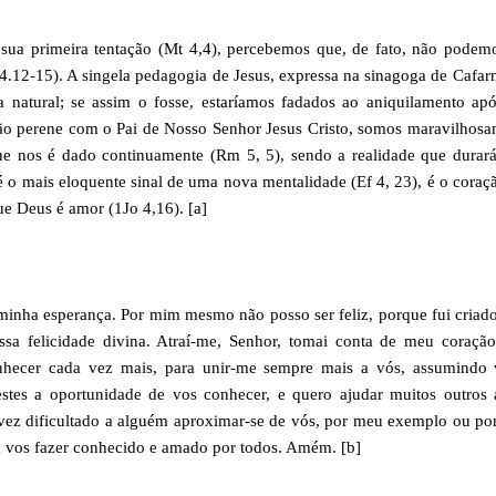
ua primeira tentação (Mt 4,4), percebemos que, de fato, não podemo
-4.12-15). A singela pedagogia de Jesus, expressa na sinagoga de Cafa
a natural; se assim o fosse, estaríamos fadados ao aniquilamento a
 perene com o Pai de Nosso Senhor Jesus Cristo, somos maravilhosa
ue nos é dado continuamente (Rm 5, 5), sendo a realidade que durar
 é o mais eloquente sinal de uma nova mentalidade (Ef 4, 23), é o coraç
ue Deus é amor (1Jo 4,16). [a]
minha esperança. Por mim mesmo não posso ser feliz, porque fui criad
ossa felicidade divina. Atraí-me, Senhor, tomai conta de meu coraçã
nhecer cada vez mais, para unir-me sempre mais a vós, assumindo 
stes a oportunidade de vos conhecer, e quero ajudar muitos outros 
lvez dificultado a alguém aproximar-se de vós, por meu exemplo ou p
a vos fazer conhecido e amado por todos. Amém. [b]