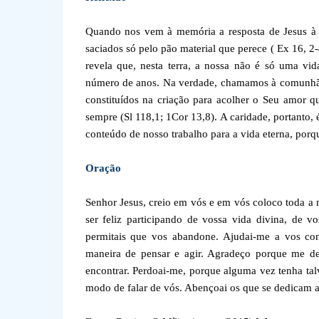
Quando nos vem à memória a resposta de Jesus à s
saciados só pelo pão material que perece ( Ex 16, 2
revela que, nesta terra, a nossa não é só uma vid
número de anos. Na verdade, chamamos à comunhão
constituídos na criação para acolher o Seu amor q
sempre (Sl 118,1; 1Cor 13,8). A caridade, portanto,
conteúdo de nosso trabalho para a vida eterna, porq
Oração
Senhor Jesus, creio em vós e em vós coloco toda a 
ser feliz participando de vossa vida divina, de v
permitais que vos abandone. Ajudai-me a vos co
maneira de pensar e agir. Agradeço porque me de
encontrar. Perdoai-me, porque alguma vez tenha ta
modo de falar de vós. Abençoai os que se dedicam 