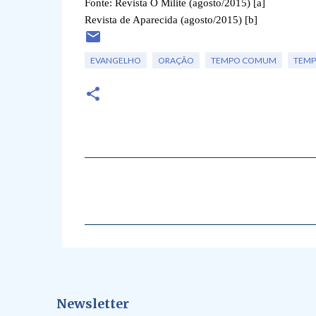
Fonte: Revista O Mílite (agosto/2015) [a]
Revista de Aparecida (agosto/2015) [b]
EVANGELHO
ORAÇÃO
TEMPO COMUM
TEMP
C
o
m
e
n
t
á
Newsletter