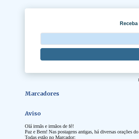
r
i
o
Receba 
s
Marcadores
Aviso
Olá irmãs e irmãos de fé!
Paz e Bem! Nas postagens antigas, há diversas orações d
Todas estão no Marcador: