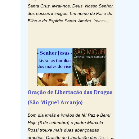
Santa Cruz, livrai-nos, Deus, Nosso Senhor,
dos nossos inimigos. Em nome do Pai e do
Filho e do Espírito Santo. Amém. Invocação
ao Espírito Santo: Vinde Espírito Santo,
enchei os corações dos vossos fiéis e
acendei neles o fogo do vosso amor. Enviai
o vosso Espírito e tudo será criado. E
renovareis a face da terra. Oremos: Ó
Deus, que instruístes os corações dos
vossos fiéis com a luz do Espírito Santo,
fazei que apreciemos retamente todas as
coisas segundo o mesmo Espírito e
Oração de Libertação das Drogas
gozemos sempre da sua consolação. Por
(São Miguel Arcanjo)
Cristo, Senhor Nosso. Amém. Creio: Creio
em Deus Pai Todo-Poderoso, Criador do
Bom dia irmãs e irmãos de fé! Paz e Bem!
céu e da terra; e em Jesus Cristo, seu único
Hoje (6 de setembro) o padre Marcelo
Filho, nosso Senhor; que foi concebido pelo
Rossi trouxe mais duas abençoadas
poder do Espí­rito Santo; nasceu da Virgem
orações: Oração de Libertação das Drogas