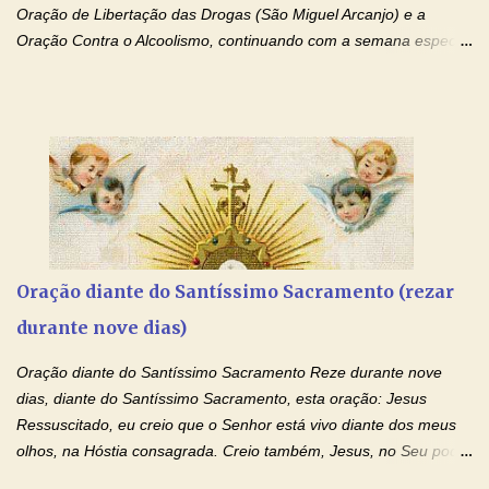
Oração de Libertação das Drogas (São Miguel Arcanjo) e a
Oração Contra o Alcoolismo, continuando com a semana especial
de orações para cura dos vícios. Todos são capazes de se
libertar deste mal, bastar ter fé, acreditar verdadeiramente e
entregar a vida totalmente nas mãos de Jesus. Deixe o amor
Ágape de nosso Pai Santo - Jesus - te curar, deixe nossa
Mãezinha do Céu - Maria - te proteger com Seu divino manto.
Não desista, Jesus irá curar todas suas feridas, Creia! Adriana-
Devoção e Fé Oração de Libertação das Drogas (São Miguel
Arcanjo) "Senhor, Pai Eterno, em Nome de Teu Filho Jesus,
Nosso Senhor Jesus Cristo, concedei a vida a todos aqueles que
Oração diante do Santíssimo Sacramento (rezar
se encontram encarcerados em um vício, escravos de alguma
durante nove dias)
droga. Senhor, Pai Poderoso e cheio de Misericórdia, na
autoridade do Nome de Jesus libertai da escravidão do vício das
Oração diante do Santíssimo Sacramento Reze durante nove
drogas, c...
dias, diante do Santíssimo Sacramento, esta oração: Jesus
Ressuscitado, eu creio que o Senhor está vivo diante dos meus
olhos, na Hóstia consagrada. Creio também, Jesus, no Seu poder
contra toda espécie de mal, porque o Senhor venceu, pela sua