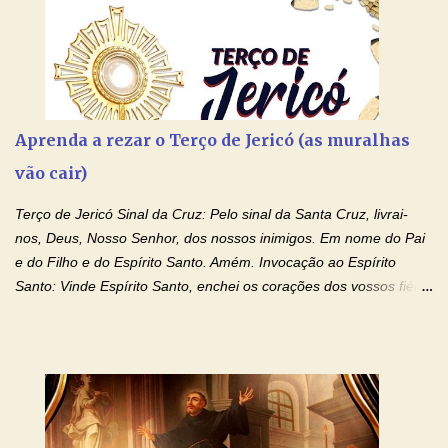
Aprenda a rezar o Terço de Jericó (as muralhas
vão cair)
Terço de Jericó Sinal da Cruz: Pelo sinal da Santa Cruz, livrai-
nos, Deus, Nosso Senhor, dos nossos inimigos. Em nome do Pai
e do Filho e do Espírito Santo. Amém. Invocação ao Espírito
Santo: Vinde Espírito Santo, enchei os corações dos vossos fiéis
e acendei neles o fogo do vosso amor. Enviai o vosso Espírito e
tudo será criado. E renovareis a face da terra. Oremos: Ó Deus,
que instruístes os corações dos vossos fiéis com a luz do Espírito
Santo, fazei que apreciemos retamente todas as coisas segundo
o mesmo Espírito e gozemos sempre da sua consolação. Por
Cristo, Senhor Nosso. Amém. Creio: Creio em Deus Pai Todo-