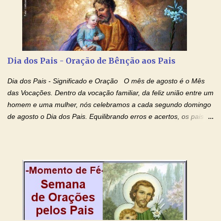
Momento de Fé, vamos juntos formar uma forte corrente de
orações com o Padre Marcelo. Não desista do milagre, da cura;
tenha fé, creia firmemente e ore incessantemente até que o
Kairós aconteça em sua vida. Fique no Amor Ágape de Jesus e
no Amor Materno de Nossa Senhora. Adriana-Devoção e Fé
Dia dos Pais - Oração de Bênção aos Pais
Mensagem do Padre Marcelo Rossi por E-mail: Amados!! Nesta
quarta feira, vamos orar pelas pessoas que sofrem com as
Dia dos Pais - Significado e Oração O mês de agosto é o Mês
doenças do coração, NO SAGRADO CORAÇÃO DE JESUS E NO
das Vocações. Dentro da vocação familiar, da feliz união entre um
IMACULADO CORAÇÃO DE MAR...
homem e uma mulher, nós celebramos a cada segundo domingo
de agosto o Dia dos Pais. Equilibrando erros e acertos, os pais
têm um papel importante na formação do caráter e no decorrer
da vida dos filhos. Os pais acompanham seu crescimento, seu
desenvolvimento intelectual e se esforçam para dar aos filhos,
conforto, boa alimentação, educação de qualidade. E, em geral,
procuram orientá-los para que enfrentem o mundo, com suas
alegrias, com seus dissabores. Acompanham-nos em suas
vitórias, em seus fracassos, em suas lutas. É claro que há
exceções, mas essas exceções só confirmam uma regra porque