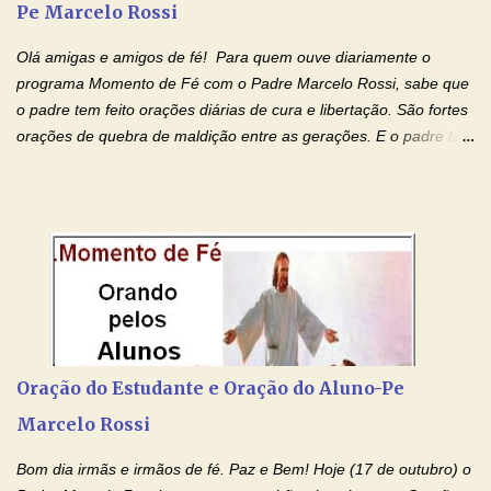
Pe Marcelo Rossi
Olá amigas e amigos de fé! Para quem ouve diariamente o
programa Momento de Fé com o Padre Marcelo Rossi, sabe que
o padre tem feito orações diárias de cura e libertação. São fortes
orações de quebra de maldição entre as gerações. E o padre tem
deixado as orações no facebook dele, mas como sei que muitas
pessoas não tem facebook, então resolvi copiar as orações e
colocar aqui no Blog. Espero que ajude quem estava procurando
por estas valiosas orações. Tenham um lindo fim de semana na
paz de Jesus Cristo e no amor de Maria Santíssima. Adriana-
Devoção e Fé Clique para acessar: Facebook Padre Marcelo
Rossi Site Padre Marcelo Rossi (para ouvir o Momento de Fé)
Tocai, Cura! E Restaura! "Jesus, no poder de Seu Nome, peço
agora que as águas do meu batismo fluam para trás através das
Oração do Estudante e Oração do Aluno-Pe
gerações, através de todas as raízes da minha árvore
Marcelo Rossi
genealógica. Que o Sangue de Jesus, purificador e vivificante,
flua através de todas as gerações: primeira...
Bom dia irmãs e irmãos de fé. Paz e Bem! Hoje (17 de outubro) o