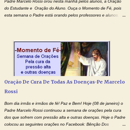
Padre Marcelo Rossi orou nesta manhã pelos alunos, a Oração
do Estudante e Oração do Aluno. Ouça o Momento de Fé, pois
esta semana o Padre está orando pelos professores e alunos.
Você que está em semana de provas, que está estudando para
concursos, vestibulares, para o Enem; além de estudar, se
prepare também orando para permancer tranquilo, pronto
intelectualmente e espiritualmente para o dia da prova. Confie no
amor Ágape de Jesus e no amor materno de Nossa Senhora.
Fique com a paz de Jesus e o amor de Maria! Adriana-Devoção e
Fé Oração do Estudante I Senhor, eu sou estudante, e por sinal,
inteligente. Prova isto é o fato de eu estar aqui, conversando com
o Senhor. Obrigado pelo dom da inteligência e pela possibilidade
Oração De Cura De Todas As Doenças-Pe Marcelo
de estudar. Mas, como o Senhor sabe, a vida de estudante nem
Rossi
sempre é fácil. A rotina cansa e o aprender exige uma série de
renúncias: o meu cinema, o meu jogo pr...
Bom dia irmãs e irmãos de fé! Paz e Bem! Hoje (08 de janeiro) o
Padre Marcelo Rossi continuou a semana de orações pela cura
dos que sofrem com pressão alta e outras doenças. Hoje o Padre
colocou as seguintes orações no Facebook: Bênção Dos