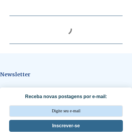
C
o
m
e
n
t
Newsletter
á
r
i
Receba novas postagens por e-mail:
o
s
Inscrever-se