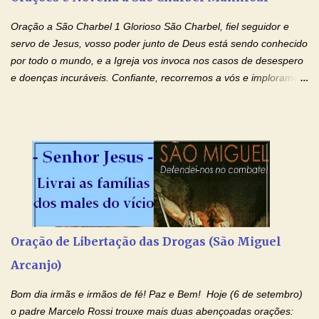
esforço maior em meus estudos e uma vida mais digna de tua
santidade. Glória… Deus, que quiseste atrair tudo a teu unigênito
Oração a São Charbel 1 Glorioso São Charbel, fiel seguidor e
Filho, que foi crucificado, permite que, pelos méritos e exemplos
servo de Jesus, vosso poder junto de Deus está sendo conhecido
de te...
por todo o mundo, e a Igreja vos invoca nos casos de desespero
e doenças incuráveis. Confiante, recorremos a vós e imploramos
o vosso auxílio no transe difícil em que nos encontramos.
Concedei-nos a graça, juntamente com todas as que
necessitamos, dando-nos saúde para o corpo e para a alma.
Queremos sempre lembrar-nos deste favor, da vossa intercessão
e invocar-vos como nosso patrono, para maior glória de Deus e o
bem de nossas almas. São Charbel! Rogai por Nós e por todos
aqueles que invocam o vosso nome e auxílio. Amén. Oração 2 Ó
Deus, admirável em Vossos Santos, Vós que inspirastes a São
Charbel seguir o caminho da perfeição, lhe concedestes a graça
Oração de Libertação das Drogas (São Miguel
e a força para fazer triunfar, na sua vida, o heroísmo das virtudes
Arcanjo)
monásticas: a obediência, a castidade e a voluntária pobreza, e
manifestastes o poder de sua intercessão por numerosos
Bom dia irmãs e irmãos de fé! Paz e Bem! Hoje (6 de setembro)
milagres e gra...
o padre Marcelo Rossi trouxe mais duas abençoadas orações: