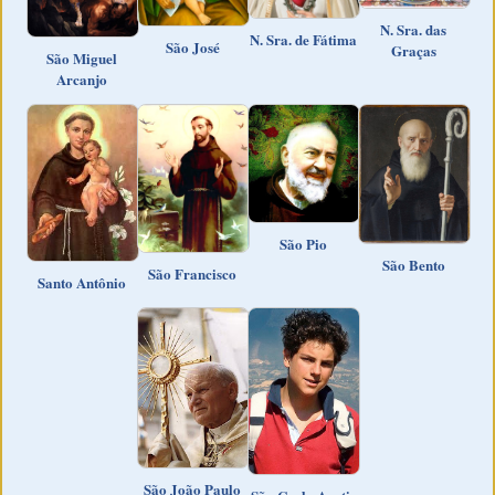
N. Sra. das
N. Sra. de Fátima
São José
Graças
São Miguel
Arcanjo
São Pio
São Bento
São Francisco
Santo Antônio
São João Paulo