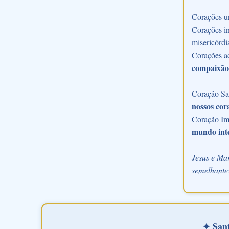
Corações u
Corações in
misericórdi
Corações a
compaixão
Coração Sac
nossos cor
Coração Im
mundo int
Jesus e Mar
semelhantes
✦ Sant