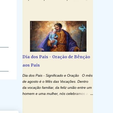
Maria, padeceu sob Pôncio Pilatos, foi
(São Miguel Arcanjo) e a Oração Contra o
crucificado, morto e sepultado. Desceu à
Alcoolismo, continuando com a semana
mansão dos mortos; ressuscitou ao terceiro
especial de orações para cura dos vícios.
dia; subiu aos céus, está sentado à direita
Todos são capazes de se libertar deste mal,
de Deus Pai todo-poderoso, donde há de
bastar ter fé, acreditar verdadeiramente e
vir a julgar os v...
entregar a vida totalmente nas mãos de
Jesus. Deixe o amor Ágape de nosso Pai
Santo - Jesus - te curar, deixe nossa
Mãezinha do Céu - Maria - te proteger com
Dia dos Pais - Oração de Bênção
Seu divino manto. Não desista, Jesus irá
aos Pais
curar todas suas feridas, Creia! Adriana-
Devoção e Fé Oração de Libertação das
Dia dos Pais - Significado e Oração O mês
Drogas (São Miguel Arcanjo) "Senhor, Pai
de agosto é o Mês das Vocações. Dentro
Eterno, em Nome de Teu Filho Jesus,
da vocação familiar, da feliz união entre um
Nosso Senhor Jesus Cristo, concedei a vida
homem e uma mulher, nós celebramos a
a todos aqueles que se encontram
cada segundo domingo de agosto o Dia dos
encarcerados em um vício, escravos de
Pais. Equilibrando erros e acertos, os pais
alguma droga. Senhor, Pai Poderoso e
têm um papel importante na formação do