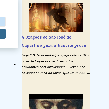
cheio de Misericórdia, na autoridade do
caráter e no decorrer da vida dos filhos. Os
Nome de Jesus libertai da escravidão do
pais acompanham seu crescimento, seu
vício das drogas, c...
desenvolvimento intelectual e se esforçam
para dar aos filhos, conforto, boa
alimentação, educação de qualidade. E, em
geral, procuram orientá-los para que
4 Orações de São José de
enfrentem o mundo, com suas alegrias,
Cupertino para ir bem na prova
com seus dissabores. Acompanham-nos
em suas vitórias, em seus fracassos, em
Hoje (18 de setembro) a Igreja celebra São
suas lutas. É claro que há exceções, mas
José de Cupertino, padroeiro dos
essas exceções só confirmam uma regra
estudantes com dificuldades. “Rezar, não
porque pais que não se preocupam com
se cansar nunca de rezar. Que Deus não é
seus filhos não estão no seu estado natural,
surdo nem o céu é de bronze. Todo aquele
normal. O mundo de hoje apresenta
que pede, recebe”, afirmava São José de
anomalias absurdas. Temos notícia de pais
Cupertino, o franciscano que não era bom
que torturam seus filhos, que os
nos estudos, mas que se tornou padroeiro
desrespeitam, que espancam ou matam a
dos estudantes. [a] 1 - Oração São José de
mãe na presença dos filhos. Mas isso não é
Cupertino Querido São José de Cupertino,