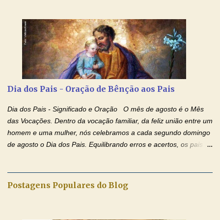
iluminada semana no Amor Ágape de Jesus e no Amor Materno
de Nossa Senhora. Adriana dos Anjos-Devoção e Fé Mensagem
do Padre Marcelo Rossi por E-mail e Facebook: Como foi
anunciado ontem, entramos em uma semana de homenagens
aos nossos pais. Hoje nossas orações serão focadas nos pais
que não se encontram bem de saúde, OS PAIS ENFERMOS!
Amados, durante toda esta semana vamos orar pelos nossos
Dia dos Pais - Oração de Bênção aos Pais
pais. Vamos dedicar um dia para os pais mais idosos, pais que
estão doentes, pais que estão longe dos filhos, pais que já são
Dia dos Pais - Significado e Oração O mês de agosto é o Mês
falecidos, pais que tem problemas com vícios, enfim, vamos orar
das Vocações. Dentro da vocação familiar, da feliz união entre um
para todos os pais. Hoje vamos d...
homem e uma mulher, nós celebramos a cada segundo domingo
de agosto o Dia dos Pais. Equilibrando erros e acertos, os pais
têm um papel importante na formação do caráter e no decorrer
da vida dos filhos. Os pais acompanham seu crescimento, seu
desenvolvimento intelectual e se esforçam para dar aos filhos,
Postagens Populares do Blog
conforto, boa alimentação, educação de qualidade. E, em geral,
procuram orientá-los para que enfrentem o mundo, com suas
alegrias, com seus dissabores. Acompanham-nos em suas