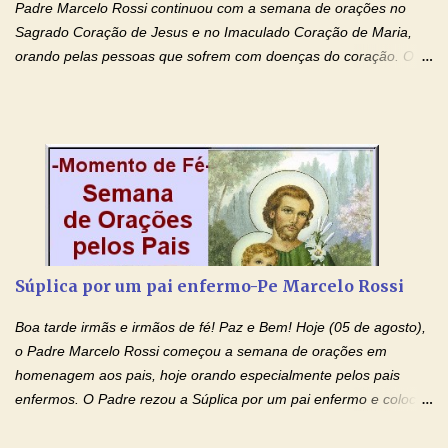
Padre Marcelo Rossi continuou com a semana de orações no
Sagrado Coração de Jesus e no Imaculado Coração de Maria,
orando pelas pessoas que sofrem com doenças do coração. O
Padre rezou a Oração ao Sagrado Coração de Jesus e colocou
no Facebook a mesma oração em formato de papiro e cin co
maravilhosos cartões que coloquei aqui para vocês. Não perca
esta abençoada semana de orações no programa de rádio
Momento de Fé, vamos juntos formar uma forte corrente de
orações com o Padre Marcelo. Não desista do milagre, da cura;
tenha fé, creia firmemente e ore incessantemente até que o
Kairós aconteça em sua vida. Fique no Amor Ágape de Jesus e
no Amor Materno de Nossa Senhora. Adriana-Devoção e Fé
Súplica por um pai enfermo-Pe Marcelo Rossi
Mensagem do Padre Marcelo Rossi por E-mail: Amados!! Nesta
quarta feira, vamos orar pelas pessoas que sofrem com as
Boa tarde irmãs e irmãos de fé! Paz e Bem! Hoje (05 de agosto),
doenças do coração, NO SAGRADO CORAÇÃO DE JESUS E NO
o Padre Marcelo Rossi começou a semana de orações em
IMACULADO CORAÇÃO DE MAR...
homenagem aos pais, hoje orando especialmente pelos pais
enfermos. O Padre rezou a Súplica por um pai enfermo e colocou
no Facebook a mesma oração em formato de papiro e cin co
maravilhosos cartões que coloquei aqui para vocês. Tenha uma