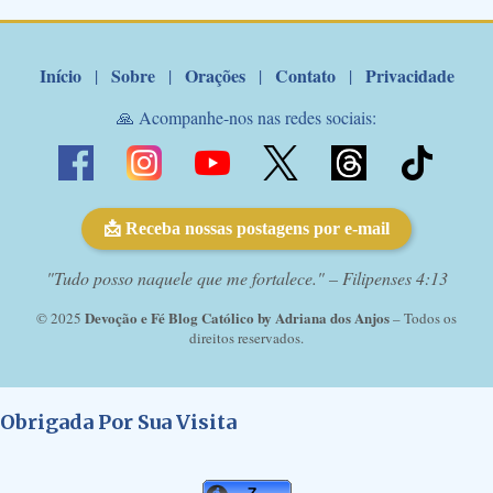
Marcelo Rossi por E-mail: Amados!! Nesta quarta feira, orando
com o pod...
Início
Sobre
Orações
Contato
Privacidade
|
|
|
|
🙏 Acompanhe-nos nas redes sociais:
📩 Receba nossas postagens por e-mail
"Tudo posso naquele que me fortalece." – Filipenses 4:13
Devoção e Fé Blog Católico by Adriana dos Anjos
© 2025
– Todos os
direitos reservados.
Obrigada Por Sua Visita