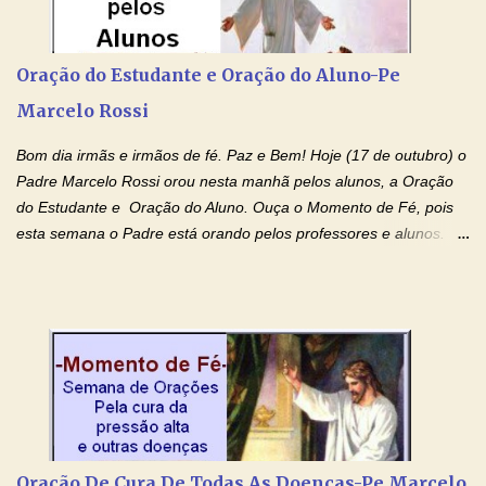
Rossi Site Padre Marcelo Rossi (para ouvir o Momento de Fé)
Tocai, Cura! E Restaura! "Jesus, no poder de Seu Nome, peço
agora que as águas do meu batismo fluam para trás através das
Oração do Estudante e Oração do Aluno-Pe
gerações, através de todas as raízes da minha árvore
Marcelo Rossi
genealógica. Que o Sangue de Jesus, purificador e vivificante,
flua através de todas as gerações: primeira...
Bom dia irmãs e irmãos de fé. Paz e Bem! Hoje (17 de outubro) o
Padre Marcelo Rossi orou nesta manhã pelos alunos, a Oração
do Estudante e Oração do Aluno. Ouça o Momento de Fé, pois
esta semana o Padre está orando pelos professores e alunos.
Você que está em semana de provas, que está estudando para
concursos, vestibulares, para o Enem; além de estudar, se
prepare também orando para permancer tranquilo, pronto
intelectualmente e espiritualmente para o dia da prova. Confie no
amor Ágape de Jesus e no amor materno de Nossa Senhora.
Fique com a paz de Jesus e o amor de Maria! Adriana-Devoção e
Fé Oração do Estudante I Senhor, eu sou estudante, e por sinal,
inteligente. Prova isto é o fato de eu estar aqui, conversando com
o Senhor. Obrigado pelo dom da inteligência e pela possibilidade
Oração De Cura De Todas As Doenças-Pe Marcelo