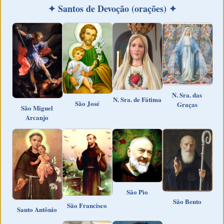
✦ Santos de Devoção (orações) ✦
N. Sra. das
N. Sra. de Fátima
São José
Graças
São Miguel
Arcanjo
São Pio
São Bento
São Francisco
Santo Antônio