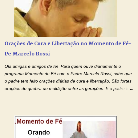
vitórias, em seus fracassos, em suas lutas. É claro que há
exceções, mas essas exceções só confirmam uma regra porque
pais que não se preocupam com seus filhos não estão no seu
estado natural, normal. O mundo de hoje apresenta anomalias
absurdas. Temos notícia de pais que torturam seus filhos, que os
desrespeitam, que espancam ou matam a mãe na presença dos
Orações de Cura e Libertação no Momento de Fé-
filhos. Mas isso não é o c...
Pe Marcelo Rossi
Olá amigas e amigos de fé! Para quem ouve diariamente o
programa Momento de Fé com o Padre Marcelo Rossi, sabe que
o padre tem feito orações diárias de cura e libertação. São fortes
orações de quebra de maldição entre as gerações. E o padre tem
deixado as orações no facebook dele, mas como sei que muitas
pessoas não tem facebook, então resolvi copiar as orações e
colocar aqui no Blog. Espero que ajude quem estava procurando
por estas valiosas orações. Tenham um lindo fim de semana na
paz de Jesus Cristo e no amor de Maria Santíssima. Adriana-
Devoção e Fé Clique para acessar: Facebook Padre Marcelo