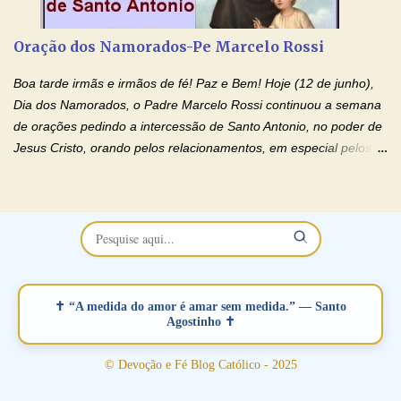
restaurar você e seu relacionamento. Adriana-Devoção e Fé
Oração Pelos Casais Que Estão Separados Casais que estão
Oração dos Namorados-Pe Marcelo Rossi
separados, devido ao envolvimento de outras pessoas no
relacionamento e que minaram, espiritualmente, a relação do
Boa tarde irmãs e irmãos de fé! Paz e Bem! Hoje (12 de junho),
casal. Vamos orar (coloque o seu esposo ou esposa diante de
Dia dos Namorados, o Padre Marcelo Rossi continuou a semana
Deus). "Senhor Jesus, restaura os laços ...
de orações pedindo a intercessão de Santo Antonio, no poder de
Jesus Cristo, orando pelos relacionamentos, em especial pelos
namorados . O Padre rezou a Oração dos Namorados e colocou
no Facebook a mesma oração em formato de papiro e cin co
maravilhosos cartões que coloquei aqui para vocês. Não perca
esta abençoada semana no Momento de Fé do Padre Marcelo,
vamos juntos formar esta forte corrente de orações. Você que
está sonhando em encontrar um companheiro(a), um amor
verdadeiro, ou que está com problemas no relacionamento
✝ “A medida do amor é amar sem medida.” — Santo
amoroso, creia na poderosa intercessão deste santo amigo:
Agostinho ✝
Santo Antonio! Tenha fé, não desista, pois ele intercede por nós
junto a Jesus! Fique no Amor Ágape de Jesus e no Amor Materno
© Devoção e Fé Blog Católico - 2025
de Nossa Senhora. Adriana-Devoção e Fé Mensagem do Padre