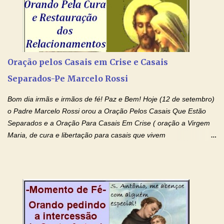
Amém. Novena a Nhá Chica (Oração para obter os favores
celestiais através da intercessão da Serva de Deus Nhá Chica)
(Rezar durante nove dias seguidos ou intercalados) Nhá Chica,
recorro a vós como intercessora entre a Bondade Divina e as
necessidades humanas. Peço-vos, como favor espiritual, que
Oração pelos Casais em Crise e Casais
entregueis nas mãos do Santíssimo o meu pedido urgente (Fazer
Separados-Pe Marcelo Rossi
o pedido). Acolhei, Nhá Chica, no vosso coração bondoso as
minhas necessidades e amparai-me nesta oração (Fazer o ...
Bom dia irmãs e irmãos de fé! Paz e Bem! Hoje (12 de setembro)
o Padre Marcelo Rossi orou a Oração Pelos Casais Que Estão
Separados e a Oração Para Casais Em Crise ( oração a Virgem
Maria, de cura e libertação para casais que vivem
relacionamentos conturbados, não conseguem firmar namoro,
noivado e tem dificuldade em encontrar o seu marido, a sua
esposa) . O padre continua com a semana especial de orações
no programa de rádio Momento de Fé, pela cura dos
relacionamentos. Seu relacionamento está doente? Você está
sofrendo? Então ouça o Momento de Fé e entre nesta corrente
de orações abençoadas, d eixe o Amor Ágape de Jesus curar e