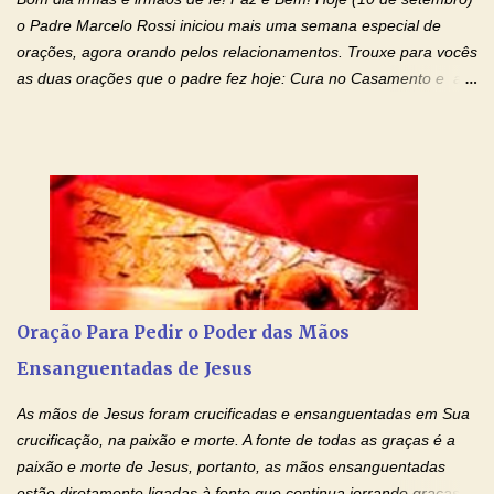
os laços...
o Padre Marcelo Rossi iniciou mais uma semana especial de
orações, agora orando pelos relacionamentos. Trouxe para vocês
as duas orações que o padre fez hoje: Cura no Casamento e a
Oração Pela Reconciliação Dos Cônjuges . Se você está
sofrendo em seu relacionamento amoroso, faça alguma coisa por
ele antes de desistir: Ore! Entre nesta corrente diária de orações
com o Momento de Fé. Que Deus abençoe e que todo
relacionamento seja fortalecido e curado no amor Ágape de
Jesus. Adriana-Devoção e Fé Mensagem do Padre Marcelo Rossi
em seu Facebook: Amados, iniciamos uma semana para orar
pelos relacionamentos. Diz a Bíblia sagrada: "O amor é paciente,
o amor é prestativo; não é invejoso, não se ostenta, não se incha
Oração Para Pedir o Poder das Mãos
de orgulho. Nada faz de inconveniente, não procura o seu próprio
Ensanguentadas de Jesus
interesse, não se irrita, não guarda rancor. Não se alegra com a
injustiça, mas regozija-se com a verdade. T...
As mãos de Jesus foram crucificadas e ensanguentadas em Sua
crucificação, na paixão e morte. A fonte de todas as graças é a
paixão e morte de Jesus, portanto, as mãos ensanguentadas
estão diretamente ligadas à fonte que continua jorrando graças