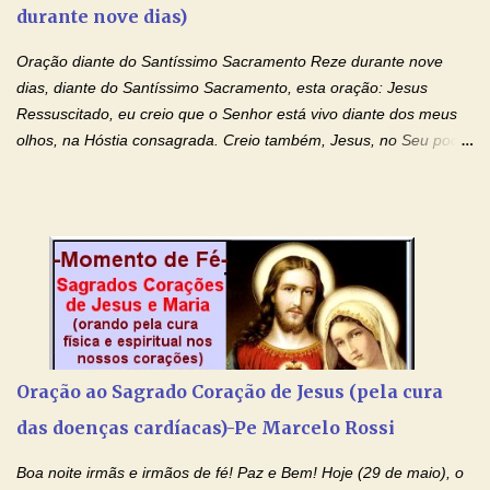
durante nove dias)
santidade. Glória… Deus, que quiseste atrair tudo a teu unigênito
Filho, que foi crucificado, permite que, pelos méritos e exemplos
Oração diante do Santíssimo Sacramento Reze durante nove
de te...
dias, diante do Santíssimo Sacramento, esta oração: Jesus
Ressuscitado, eu creio que o Senhor está vivo diante dos meus
olhos, na Hóstia consagrada. Creio também, Jesus, no Seu poder
contra toda espécie de mal, porque o Senhor venceu, pela sua
Morte e Ressurreição, o pecado e a morte. Seu preciosíssimo
Sangue derramado cruz estpa presente na Hóstia Santa. Eu
creio, Jesus, e clamo que este Sangue seja agora derramado
sobre mim e sobre todos os meus familiares. Eu peço, Senhor
Jesus, que, pelo poder libertador e salvítico deste Sangue,
possamos nos livrar de toda opressão diabólica que possa estar
prejudicando a nossa família. Peço também que atenda, em
especial, este pedido que agora faço na Sua presença:
Oração ao Sagrado Coração de Jesus (pela cura
(apresente aqui o seu pedido...) Eu, desde já, agradeço de
das doenças cardíacas)-Pe Marcelo Rossi
coração, confiante que o Senhor me atenderá. Eu louvo o Pai por
ter nos dado o Senhor, Jesus, como presente de Páscoa. eu
Boa noite irmãs e irmãos de fé! Paz e Bem! Hoje (29 de maio), o
agradeço de coração ao Espíri...