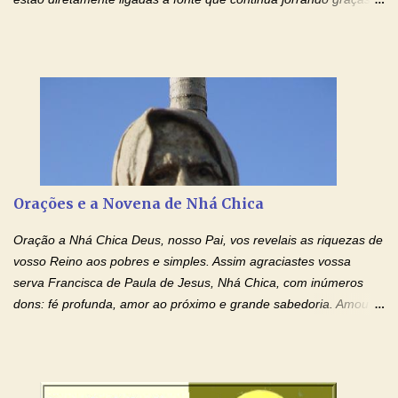
sobre graças. Oração para Pedir o Poder das Mãos
Ensanguentadas de Jesus (cura física e espiritual) "Cura-me,
Senhor Jesus! Jesus, coloca Tuas Mãos benditas,
ensanguentadas, chagadas e abertas, sobre mim, neste
momento. Sinto-me completamente sem forças para prosseguir,
carregando as minhas cruzes. Preciso que a força e o poder de
Tuas Mãos, que suportaram a mais profunda dor ao serem
pregadas na Cruz, reergam-me e curem-me agora. Jesus, não
peço somente por mim, mas também por todos aqueles que mais
Orações e a Novena de Nhá Chica
amo. Nós precisamos desesperadamente de cura física e
espiritual, através do toque consolador de tuas Mãos
Oração a Nhá Chica Deus, nosso Pai, vos revelais as riquezas de
ensanguentadas e infinitamente poderosas. Eu reconheço,
vosso Reino aos pobres e simples. Assim agraciastes vossa
apesar de toda a minha limitação e da infinidade dos meus ...
serva Francisca de Paula de Jesus, Nhá Chica, com inúmeros
dons: fé profunda, amor ao próximo e grande sabedoria. Amou a
Igreja e manteve uma terna devoção à Imaculada Conceição. Por
sua intercessão, concedei-nos a graça de que precisamos….. E
dai-nos a alegria de vê-la elevada à honra dos altares. Por nosso
Senhor Jesus Cristo, vosso Filho, na unidade do Espírito Santo.