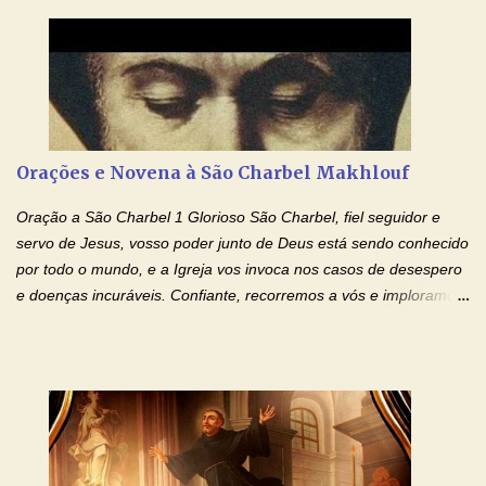
entregar a vida totalmente nas mãos de Jesus. Deixe o amor
Ágape de nosso Pai Santo - Jesus - te curar, deixe nossa
Mãezinha do Céu - Maria - te proteger com Seu divino manto.
Não desista, Jesus irá curar todas suas feridas, Creia! Adriana-
Devoção e Fé Oração de Libertação das Drogas (São Miguel
Arcanjo) "Senhor, Pai Eterno, em Nome de Teu Filho Jesus,
Nosso Senhor Jesus Cristo, concedei a vida a todos aqueles que
Orações e Novena à São Charbel Makhlouf
se encontram encarcerados em um vício, escravos de alguma
droga. Senhor, Pai Poderoso e cheio de Misericórdia, na
Oração a São Charbel 1 Glorioso São Charbel, fiel seguidor e
autoridade do Nome de Jesus libertai da escravidão do vício das
servo de Jesus, vosso poder junto de Deus está sendo conhecido
drogas, c...
por todo o mundo, e a Igreja vos invoca nos casos de desespero
e doenças incuráveis. Confiante, recorremos a vós e imploramos
o vosso auxílio no transe difícil em que nos encontramos.
Concedei-nos a graça, juntamente com todas as que
necessitamos, dando-nos saúde para o corpo e para a alma.
Queremos sempre lembrar-nos deste favor, da vossa intercessão
e invocar-vos como nosso patrono, para maior glória de Deus e o
bem de nossas almas. São Charbel! Rogai por Nós e por todos
aqueles que invocam o vosso nome e auxílio. Amén. Oração 2 Ó