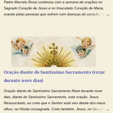
Padre Marcelo Rossi continuou com a semana de orações no
Sagrado Coração de Jesus e no Imaculado Coração de Maria,
orando pelas pessoas que sofrem com doenças do coração. O
Padre rezou a Oração ao Sagrado Coração de Jesus e colocou
no Facebook a mesma oração em formato de papiro e cin co
maravilhosos cartões que coloquei aqui para vocês. Não perca
esta abençoada semana de orações no programa de rádio
Momento de Fé, vamos juntos formar uma forte corrente de
orações com o Padre Marcelo. Não desista do milagre, da cura;
tenha fé, creia firmemente e ore incessantemente até que o
Kairós aconteça em sua vida. Fique no Amor Ágape de Jesus e
no Amor Materno de Nossa Senhora. Adriana-Devoção e Fé
Oração diante do Santíssimo Sacramento (rezar
Mensagem do Padre Marcelo Rossi por E-mail: Amados!! Nesta
durante nove dias)
quarta feira, vamos orar pelas pessoas que sofrem com as
doenças do coração, NO SAGRADO CORAÇÃO DE JESUS E NO
Oração diante do Santíssimo Sacramento Reze durante nove
IMACULADO CORAÇÃO DE MAR...
dias, diante do Santíssimo Sacramento, esta oração: Jesus
Ressuscitado, eu creio que o Senhor está vivo diante dos meus
olhos, na Hóstia consagrada. Creio também, Jesus, no Seu poder