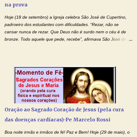
na prova
monásticas: a obediência, a castidade e a voluntária pobreza, e
manifestastes o poder de sua intercessão por numerosos
Hoje (18 de setembro) a Igreja celebra São José de Cupertino,
milagres e gra...
padroeiro dos estudantes com dificuldades. “Rezar, não se
cansar nunca de rezar. Que Deus não é surdo nem o céu é de
bronze. Todo aquele que pede, recebe”, afirmava São José de
Cupertino, o franciscano que não era bom nos estudos, mas que
se tornou padroeiro dos estudantes. [a] 1 - Oração São José de
Cupertino Querido São José de Cupertino, purifica o meu
coração, transforma-o e o faz semelhante ao teu. Infunde em
mim o teu fervor, a tua sabedoria e a tua fé. Mostra tua bondade,
ajudando-me e eu me esforçarei para imitar tuas virtudes.
Glória… Amável protetor meu, o estudo geralmente é difícil, duro
e entediante para mim. Tu podes deixar tudo isso mais fácil e
agradável. Espera somente meu chamado. Eu te prometo um
Oração ao Sagrado Coração de Jesus (pela cura
esforço maior em meus estudos e uma vida mais digna de tua
das doenças cardíacas)-Pe Marcelo Rossi
santidade. Glória… Deus, que quiseste atrair tudo a teu unigênito
Filho, que foi crucificado, permite que, pelos méritos e exemplos
Boa noite irmãs e irmãos de fé! Paz e Bem! Hoje (29 de maio), o
de te...