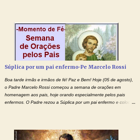
contra toda espécie de mal, porque o Senhor venceu, pela sua
Morte e Ressurreição, o pecado e a morte. Seu preciosíssimo
Sangue derramado cruz estpa presente na Hóstia Santa. Eu
creio, Jesus, e clamo que este Sangue seja agora derramado
sobre mim e sobre todos os meus familiares. Eu peço, Senhor
Jesus, que, pelo poder libertador e salvítico deste Sangue,
possamos nos livrar de toda opressão diabólica que possa estar
prejudicando a nossa família. Peço também que atenda, em
especial, este pedido que agora faço na Sua presença:
Súplica por um pai enfermo-Pe Marcelo Rossi
(apresente aqui o seu pedido...) Eu, desde já, agradeço de
coração, confiante que o Senhor me atenderá. Eu louvo o Pai por
Boa tarde irmãs e irmãos de fé! Paz e Bem! Hoje (05 de agosto),
ter nos dado o Senhor, Jesus, como presente de Páscoa. eu
o Padre Marcelo Rossi começou a semana de orações em
agradeço de coração ao Espíri...
homenagem aos pais, hoje orando especialmente pelos pais
enfermos. O Padre rezou a Súplica por um pai enfermo e colocou
no Facebook a mesma oração em formato de papiro e cin co
maravilhosos cartões que coloquei aqui para vocês. Tenha uma
iluminada semana no Amor Ágape de Jesus e no Amor Materno
de Nossa Senhora. Adriana dos Anjos-Devoção e Fé Mensagem
do Padre Marcelo Rossi por E-mail e Facebook: Como foi