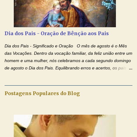
anunciado ontem, entramos em uma semana de homenagens
aos nossos pais. Hoje nossas orações serão focadas nos pais
que não se encontram bem de saúde, OS PAIS ENFERMOS!
Amados, durante toda esta semana vamos orar pelos nossos
Dia dos Pais - Oração de Bênção aos Pais
pais. Vamos dedicar um dia para os pais mais idosos, pais que
estão doentes, pais que estão longe dos filhos, pais que já são
Dia dos Pais - Significado e Oração O mês de agosto é o Mês
falecidos, pais que tem problemas com vícios, enfim, vamos orar
das Vocações. Dentro da vocação familiar, da feliz união entre um
para todos os pais. Hoje vamos d...
homem e uma mulher, nós celebramos a cada segundo domingo
de agosto o Dia dos Pais. Equilibrando erros e acertos, os pais
têm um papel importante na formação do caráter e no decorrer
da vida dos filhos. Os pais acompanham seu crescimento, seu
desenvolvimento intelectual e se esforçam para dar aos filhos,
Postagens Populares do Blog
conforto, boa alimentação, educação de qualidade. E, em geral,
procuram orientá-los para que enfrentem o mundo, com suas
alegrias, com seus dissabores. Acompanham-nos em suas
vitórias, em seus fracassos, em suas lutas. É claro que há
exceções, mas essas exceções só confirmam uma regra porque
pais que não se preocupam com seus filhos não estão no seu