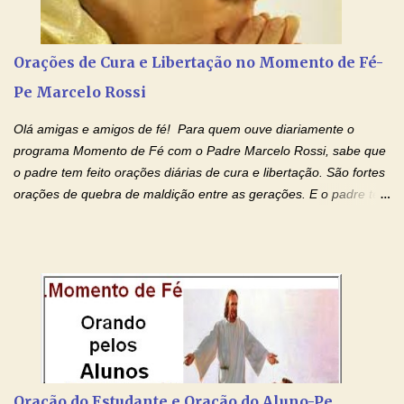
estado natural, normal. O mundo de hoje apresenta anomalias
absurdas. Temos notícia de pais que torturam seus filhos, que os
desrespeitam, que espancam ou matam a mãe na presença dos
Orações de Cura e Libertação no Momento de Fé-
filhos. Mas isso não é o c...
Pe Marcelo Rossi
Olá amigas e amigos de fé! Para quem ouve diariamente o
programa Momento de Fé com o Padre Marcelo Rossi, sabe que
o padre tem feito orações diárias de cura e libertação. São fortes
orações de quebra de maldição entre as gerações. E o padre tem
deixado as orações no facebook dele, mas como sei que muitas
pessoas não tem facebook, então resolvi copiar as orações e
colocar aqui no Blog. Espero que ajude quem estava procurando
por estas valiosas orações. Tenham um lindo fim de semana na
paz de Jesus Cristo e no amor de Maria Santíssima. Adriana-
Devoção e Fé Clique para acessar: Facebook Padre Marcelo
Rossi Site Padre Marcelo Rossi (para ouvir o Momento de Fé)
Tocai, Cura! E Restaura! "Jesus, no poder de Seu Nome, peço
agora que as águas do meu batismo fluam para trás através das
Oração do Estudante e Oração do Aluno-Pe