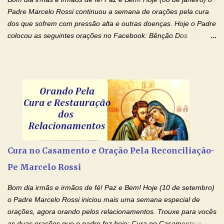
Padre Marcelo Rossi continuou a semana de orações pela cura
dos que sofrem com pressão alta e outras doenças. Hoje o Padre
colocou as seguintes orações no Facebook: Bênção Dos
Enfermos , Oração De Cura De Todas As Doenças e Oração À
Nossa Senhora Da Saúde II . Que Deus abençoe vocês. Fiquem
com o Amor Ágape de Jesus e o Amor Materno de Nossa
Senhora! Adriana-Devoção e Fé Bênção Dos Enfermos O Senhor
Jesus esteja ao vosso lado, para vos defender, dentro de vós,
para vos conservar; diante de vós, pra vos conduzir; atrás de vós
para vos guardar; acima de vós, para vos abençoar. Ele que vive
e reina pelos séculos dos séculos. Amém! Oração De Cura De
Todas As Doenças Senhor Jesus, suplicamos no poder de Teu
Cura no Casamento e Oração Pela Reconciliação-
Nome † (sinal da cruz), que está acima de todo Nome, que todos
Pe Marcelo Rossi
os padrões de enfermidade física transmitidos em minha linha de
família, deixem de existir. Na Tua graça, Senhor, cortamos todos
Bom dia irmãs e irmãos de fé! Paz e Bem! Hoje (10 de setembro)
os laços...
o Padre Marcelo Rossi iniciou mais uma semana especial de
orações, agora orando pelos relacionamentos. Trouxe para vocês
as duas orações que o padre fez hoje: Cura no Casamento e a