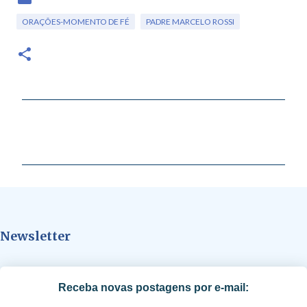
ORAÇÕES-MOMENTO DE FÉ
PADRE MARCELO ROSSI
C
o
m
e
n
t
Newsletter
á
r
i
Receba novas postagens por e-mail:
o