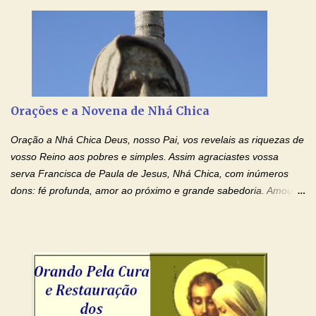
ensanguentadas, chagadas e abertas, sobre mim, neste
momento. Sinto-me completamente sem forças para prosseguir,
carregando as minhas cruzes. Preciso que a força e o poder de
Tuas Mãos, que suportaram a mais profunda dor ao serem
pregadas na Cruz, reergam-me e curem-me agora. Jesus, não
peço somente por mim, mas também por todos aqueles que mais
Orações e a Novena de Nhá Chica
amo. Nós precisamos desesperadamente de cura física e
espiritual, através do toque consolador de tuas Mãos
Oração a Nhá Chica Deus, nosso Pai, vos revelais as riquezas de
ensanguentadas e infinitamente poderosas. Eu reconheço,
vosso Reino aos pobres e simples. Assim agraciastes vossa
apesar de toda a minha limitação e da infinidade dos meus ...
serva Francisca de Paula de Jesus, Nhá Chica, com inúmeros
dons: fé profunda, amor ao próximo e grande sabedoria. Amou a
Igreja e manteve uma terna devoção à Imaculada Conceição. Por
sua intercessão, concedei-nos a graça de que precisamos….. E
dai-nos a alegria de vê-la elevada à honra dos altares. Por nosso
Senhor Jesus Cristo, vosso Filho, na unidade do Espírito Santo.
Amém. Novena a Nhá Chica (Oração para obter os favores
celestiais através da intercessão da Serva de Deus Nhá Chica)
(Rezar durante nove dias seguidos ou intercalados) Nhá Chica,