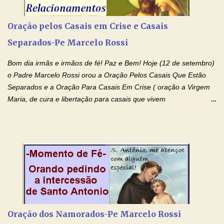
recorro a vós como intercessora entre a Bondade Divina e as
necessidades humanas. Peço-vos, como favor espiritual, que
Oração pelos Casais em Crise e Casais
entregueis nas mãos do Santíssimo o meu pedido urgente (Fazer
Separados-Pe Marcelo Rossi
o pedido). Acolhei, Nhá Chica, no vosso coração bondoso as
minhas necessidades e amparai-me nesta oração (Fazer o ...
Bom dia irmãs e irmãos de fé! Paz e Bem! Hoje (12 de setembro)
o Padre Marcelo Rossi orou a Oração Pelos Casais Que Estão
Separados e a Oração Para Casais Em Crise ( oração a Virgem
Maria, de cura e libertação para casais que vivem
relacionamentos conturbados, não conseguem firmar namoro,
noivado e tem dificuldade em encontrar o seu marido, a sua
esposa) . O padre continua com a semana especial de orações
no programa de rádio Momento de Fé, pela cura dos
relacionamentos. Seu relacionamento está doente? Você está
sofrendo? Então ouça o Momento de Fé e entre nesta corrente
de orações abençoadas, d eixe o Amor Ágape de Jesus curar e
restaurar você e seu relacionamento. Adriana-Devoção e Fé
Oração Pelos Casais Que Estão Separados Casais que estão
Oração dos Namorados-Pe Marcelo Rossi
separados, devido ao envolvimento de outras pessoas no