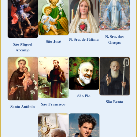
N. Sra. das
N. Sra. de Fátima
São José
Graças
São Miguel
Arcanjo
São Pio
São Bento
São Francisco
Santo Antônio