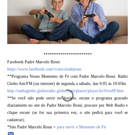
***********************
Facebook Padre Marcelo Rossi:
https://www.facebook.com/vcnocolodejesus
**Programa Nosso Momento de Fé com Padre Marcelo Rossi: Rádio
Globo Am/FM (ou internet) de segunda a sábado, das 9:05 às 10:05hs
http://radioglobo.globoradio.globo.com/player/playerAoVivoSP.htm
**Se você não pode ouvir no horário, escute o programa gravado
diariamente no site do Padre Marcelo Rossi; procure por
Web Radio
e
clique
escute
(se for sua primeira vez, o site pedirá para você se
cadastrar);
*Site Padre Marcelo Rossi =
para ouvir o Momento de Fé