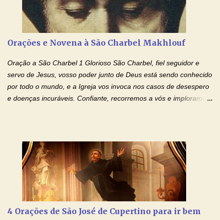
Não desista, Jesus irá curar todas suas feridas, Creia! Adriana-
Devoção e Fé Oração de Libertação das Drogas (São Miguel
Arcanjo) "Senhor, Pai Eterno, em Nome de Teu Filho Jesus,
Nosso Senhor Jesus Cristo, concedei a vida a todos aqueles que
Orações e Novena à São Charbel Makhlouf
se encontram encarcerados em um vício, escravos de alguma
droga. Senhor, Pai Poderoso e cheio de Misericórdia, na
Oração a São Charbel 1 Glorioso São Charbel, fiel seguidor e
autoridade do Nome de Jesus libertai da escravidão do vício das
servo de Jesus, vosso poder junto de Deus está sendo conhecido
drogas, c...
por todo o mundo, e a Igreja vos invoca nos casos de desespero
e doenças incuráveis. Confiante, recorremos a vós e imploramos
o vosso auxílio no transe difícil em que nos encontramos.
Concedei-nos a graça, juntamente com todas as que
necessitamos, dando-nos saúde para o corpo e para a alma.
Queremos sempre lembrar-nos deste favor, da vossa intercessão
e invocar-vos como nosso patrono, para maior glória de Deus e o
bem de nossas almas. São Charbel! Rogai por Nós e por todos
aqueles que invocam o vosso nome e auxílio. Amén. Oração 2 Ó
Deus, admirável em Vossos Santos, Vós que inspirastes a São
Charbel seguir o caminho da perfeição, lhe concedestes a graça
4 Orações de São José de Cupertino para ir bem
e a força para fazer triunfar, na sua vida, o heroísmo das virtudes