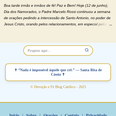
relacionamento e que minaram, espiritualmente, a relação do
Boa tarde irmãs e irmãos de fé! Paz e Bem! Hoje (12 de junho),
casal. Vamos orar (coloque o seu esposo ou esposa diante de
Dia dos Namorados, o Padre Marcelo Rossi continuou a semana
Deus). "Senhor Jesus, restaura os laços ...
de orações pedindo a intercessão de Santo Antonio, no poder de
Jesus Cristo, orando pelos relacionamentos, em especial pelos
namorados . O Padre rezou a Oração dos Namorados e colocou
no Facebook a mesma oração em formato de papiro e cin co
maravilhosos cartões que coloquei aqui para vocês. Não perca
esta abençoada semana no Momento de Fé do Padre Marcelo,
vamos juntos formar esta forte corrente de orações. Você que
está sonhando em encontrar um companheiro(a), um amor
verdadeiro, ou que está com problemas no relacionamento
✝ “Nada é impossível àquele que crê.” — Santa Rita de
amoroso, creia na poderosa intercessão deste santo amigo:
Cássia ✝
Santo Antonio! Tenha fé, não desista, pois ele intercede por nós
junto a Jesus! Fique no Amor Ágape de Jesus e no Amor Materno
© Devoção e Fé Blog Católico - 2025
de Nossa Senhora. Adriana-Devoção e Fé Mensagem do Padre
Marcelo Rossi por E-mail: Amados!! Nesta quarta feira, orando
com o pod...
Início
Sobre
Orações
Contato
Privacidade
|
|
|
|