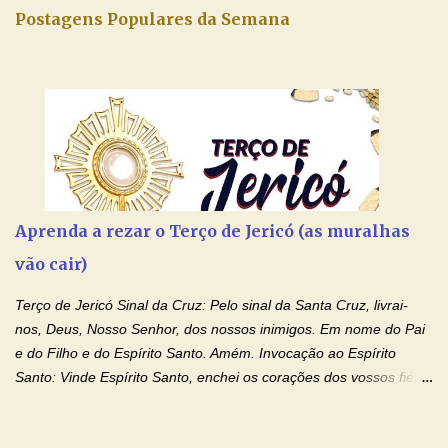
Postagens Populares da Semana
Aprenda a rezar o Terço de Jericó (as muralhas
vão cair)
Terço de Jericó Sinal da Cruz: Pelo sinal da Santa Cruz, livrai-
nos, Deus, Nosso Senhor, dos nossos inimigos. Em nome do Pai
e do Filho e do Espírito Santo. Amém. Invocação ao Espírito
Santo: Vinde Espírito Santo, enchei os corações dos vossos fiéis
e acendei neles o fogo do vosso amor. Enviai o vosso Espírito e
tudo será criado. E renovareis a face da terra. Oremos: Ó Deus,