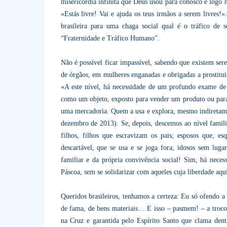
misericórdia infinita que Deus usou para conosco e logo n
«Estás livre! Vai e ajuda os teus irmãos a serem livres!»
brasileira para uma chaga social qual é o tráfico de
“Fraternidade e Tráfico Humano”.
Não é possível ficar impassível, sabendo que existem se
de órgãos, em mulheres enganadas e obrigadas a prostitui
«A este nível, há necessidade de um profundo exame de 
como um objeto, exposto para vender um produto ou para
uma mercadoria. Quem a usa e explora, mesmo indiretame
dezembro de 2013). Se, depois, descemos ao nível famili
filhos, filhos que escravizam os pais; esposos que,
descartável, que se usa e se joga fora; idosos sem luga
familiar e da própria convivência social! Sim, há nec
Páscoa, sem se solidarizar com aqueles cuja liberdade aqui
Queridos brasileiros, tenhamos a certeza: Eu só ofendo 
de fama, de bens materiais… E isso – pasmem! – a troco 
na Cruz e garantida pelo Espírito Santo que clama den