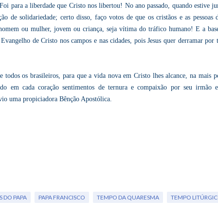
oi para a liberdade que Cristo nos libertou! No ano passado, quando estive ju
ão de solidariedade; certo disso, faço votos de que os cristãos e as pessoas 
omem ou mulher, jovem ou criança, seja vítima do tráfico humano! E a bas
o Evangelho de Cristo nos campos e nas cidades, pois Jesus quer derramar por 
 todos os brasileiros, para que a vida nova em Cristo lhes alcance, na mais pe
ando em cada coração sentimentos de ternura e compaixão por seu irmão 
nvio uma propiciadora Bênção Apostólica.
 DO PAPA
PAPA FRANCISCO
TEMPO DA QUARESMA
TEMPO LITÚRGI