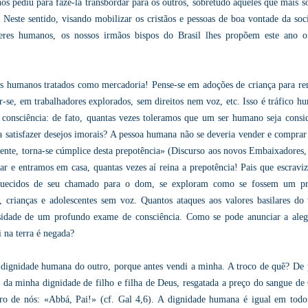
os pediu para fazê-la transbordar para os outros, sobretudo aqueles que mais s
. Neste sentido, visando mobilizar os cristãos e pessoas de boa vontade da soc
 seres humanos, os nossos irmãos bispos do Brasil lhes propõem este ano 
res humanos tratados como mercadoria! Pense-se em adoções de criança para r
r-se, em trabalhadores explorados, sem direitos nem voz, etc. Isso é tráfico h
consciência: de fato, quantas vezes toleramos que um ser humano seja consi
 satisfazer desejos imorais? A pessoa humana não se deveria vender e compra
nte, torna-se cúmplice desta prepotência» (Discurso aos novos Embaixadores,
ar e entramos em casa, quantas vezes aí reina a prepotência! Pais que escravi
 esquecidos de seu chamado para o dom, se exploram como se fossem um p
r, crianças e adolescentes sem voz. Quantos ataques aos valores basilares do 
essidade de um profundo exame de consciência. Como se pode anunciar a aleg
 na terra é negada?
a dignidade humana do outro, porque antes vendi a minha. A troco de quê? De 
da minha dignidade de filho e filha de Deus, resgatada a preço do sangue de 
tro de nós: «Abbá, Pai!» (cf. Gal 4,6). A dignidade humana é igual em todo