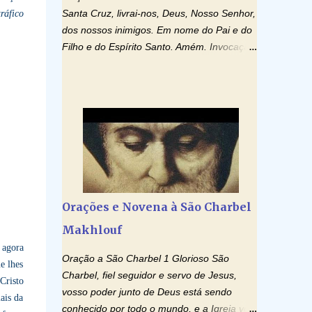
Santa Cruz, livrai-nos, Deus, Nosso Senhor,
ráfico
dos nossos inimigos. Em nome do Pai e do
Filho e do Espírito Santo. Amém. Invocação
ao Espírito Santo: Vinde Espírito Santo,
enchei os corações dos vossos fiéis e
acendei neles o fogo do vosso amor. Enviai
o vosso Espírito e tudo será criado. E
renovareis a face da terra. Oremos: Ó
Deus, que instruístes os corações dos
vossos fiéis com a luz do Espírito Santo,
fazei que apreciemos retamente todas as
coisas segundo o mesmo Espírito e
Orações e Novena à São Charbel
gozemos sempre da sua consolação. Por
Makhlouf
Cristo, Senhor Nosso. Amém. Creio: Creio
em Deus Pai Todo-Poderoso, Criador do
 agora
Oração a São Charbel 1 Glorioso São
céu e da terra; e em Jesus Cristo, seu único
e lhes
Charbel, fiel seguidor e servo de Jesus,
Filho, nosso Senhor; que foi concebido pelo
Cristo
vosso poder junto de Deus está sendo
poder do Espí­rito Santo; nasceu da Virgem
ais da
conhecido por todo o mundo, e a Igreja vos