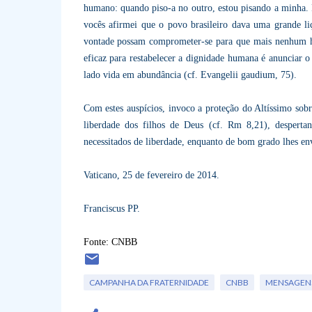
humano: quando piso-a no outro, estou pisando a minha. F
vocês afirmei que o povo brasileiro dava uma grande liç
vontade possam comprometer-se para que mais nenhum h
eficaz para restabelecer a dignidade humana é anunciar 
lado vida em abundância (cf. Evangelii gaudium, 75).
Com estes auspícios, invoco a proteção do Altíssimo sobre
liberdade dos filhos de Deus (cf. Rm 8,21), despert
necessitados de liberdade, enquanto de bom grado lhes e
Vaticano, 25 de fevereiro de 2014.
Franciscus PP.
Fonte: CNBB
CAMPANHA DA FRATERNIDADE
CNBB
MENSAGENS