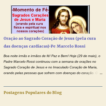
iluminada semana no Amor Ágape de Jesus e no Amor Materno
de Nossa Senhora. Adriana dos Anjos-Devoção e Fé Mensagem
do Padre Marcelo Rossi por E-mail e Facebook: Como foi
anunciado ontem, entramos em uma semana de homenagens
aos nossos pais. Hoje nossas orações serão focadas nos pais
que não se encontram bem de saúde, OS PAIS ENFERMOS!
Amados, durante toda esta semana vamos orar pelos nossos
Oração ao Sagrado Coração de Jesus (pela cura
pais. Vamos dedicar um dia para os pais mais idosos, pais que
das doenças cardíacas)-Pe Marcelo Rossi
estão doentes, pais que estão longe dos filhos, pais que já são
falecidos, pais que tem problemas com vícios, enfim, vamos orar
Boa noite irmãs e irmãos de fé! Paz e Bem! Hoje (29 de maio), o
para todos os pais. Hoje vamos d...
Padre Marcelo Rossi continuou com a semana de orações no
Sagrado Coração de Jesus e no Imaculado Coração de Maria,
orando pelas pessoas que sofrem com doenças do coração. O
Padre rezou a Oração ao Sagrado Coração de Jesus e colocou
no Facebook a mesma oração em formato de papiro e cin co
maravilhosos cartões que coloquei aqui para vocês. Não perca
Postagens Populares do Blog
esta abençoada semana de orações no programa de rádio
Momento de Fé, vamos juntos formar uma forte corrente de