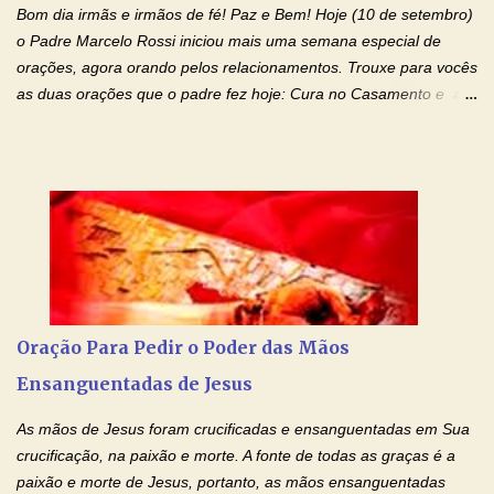
Bom dia irmãs e irmãos de fé! Paz e Bem! Hoje (10 de setembro)
os laços...
o Padre Marcelo Rossi iniciou mais uma semana especial de
orações, agora orando pelos relacionamentos. Trouxe para vocês
as duas orações que o padre fez hoje: Cura no Casamento e a
Oração Pela Reconciliação Dos Cônjuges . Se você está
sofrendo em seu relacionamento amoroso, faça alguma coisa por
ele antes de desistir: Ore! Entre nesta corrente diária de orações
com o Momento de Fé. Que Deus abençoe e que todo
relacionamento seja fortalecido e curado no amor Ágape de
Jesus. Adriana-Devoção e Fé Mensagem do Padre Marcelo Rossi
em seu Facebook: Amados, iniciamos uma semana para orar
pelos relacionamentos. Diz a Bíblia sagrada: "O amor é paciente,
o amor é prestativo; não é invejoso, não se ostenta, não se incha
Oração Para Pedir o Poder das Mãos
de orgulho. Nada faz de inconveniente, não procura o seu próprio
Ensanguentadas de Jesus
interesse, não se irrita, não guarda rancor. Não se alegra com a
injustiça, mas regozija-se com a verdade. T...
As mãos de Jesus foram crucificadas e ensanguentadas em Sua
crucificação, na paixão e morte. A fonte de todas as graças é a
paixão e morte de Jesus, portanto, as mãos ensanguentadas