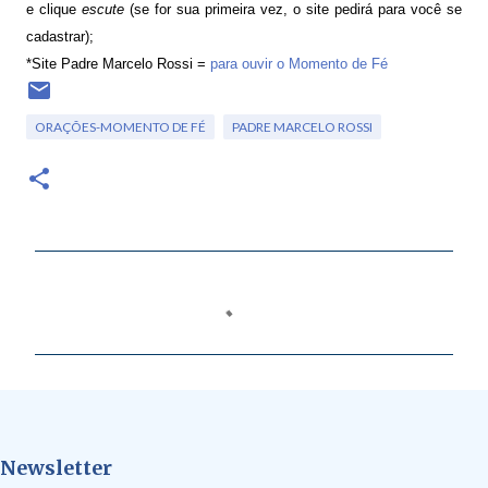
e clique
escute
(se for sua primeira vez, o site pedirá para você se
cadastrar);
*Site Padre Marcelo Rossi =
para ouvir o Momento de Fé
ORAÇÕES-MOMENTO DE FÉ
PADRE MARCELO ROSSI
C
o
m
e
n
t
Newsletter
á