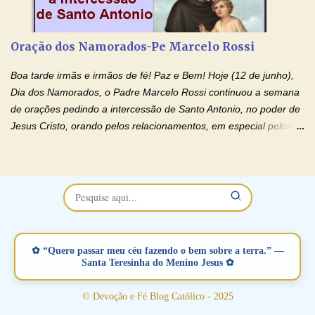
de orações abençoadas, d eixe o Amor Ágape de Jesus curar e
restaurar você e seu relacionamento. Adriana-Devoção e Fé
Oração Pelos Casais Que Estão Separados Casais que estão
Oração dos Namorados-Pe Marcelo Rossi
separados, devido ao envolvimento de outras pessoas no
relacionamento e que minaram, espiritualmente, a relação do
Boa tarde irmãs e irmãos de fé! Paz e Bem! Hoje (12 de junho),
casal. Vamos orar (coloque o seu esposo ou esposa diante de
Dia dos Namorados, o Padre Marcelo Rossi continuou a semana
Deus). "Senhor Jesus, restaura os laços ...
de orações pedindo a intercessão de Santo Antonio, no poder de
Jesus Cristo, orando pelos relacionamentos, em especial pelos
namorados . O Padre rezou a Oração dos Namorados e colocou
no Facebook a mesma oração em formato de papiro e cin co
maravilhosos cartões que coloquei aqui para vocês. Não perca
esta abençoada semana no Momento de Fé do Padre Marcelo,
vamos juntos formar esta forte corrente de orações. Você que
está sonhando em encontrar um companheiro(a), um amor
verdadeiro, ou que está com problemas no relacionamento
✿ “Quero passar meu céu fazendo o bem sobre a terra.” —
amoroso, creia na poderosa intercessão deste santo amigo:
Santa Teresinha do Menino Jesus ✿
Santo Antonio! Tenha fé, não desista, pois ele intercede por nós
junto a Jesus! Fique no Amor Ágape de Jesus e no Amor Materno
© Devoção e Fé Blog Católico - 2025
de Nossa Senhora. Adriana-Devoção e Fé Mensagem do Padre