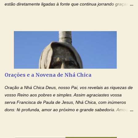
estão diretamente ligadas à fonte que continua jorrando graças
sobre graças. Oração para Pedir o Poder das Mãos
Ensanguentadas de Jesus (cura física e espiritual) "Cura-me,
Senhor Jesus! Jesus, coloca Tuas Mãos benditas,
ensanguentadas, chagadas e abertas, sobre mim, neste
momento. Sinto-me completamente sem forças para prosseguir,
carregando as minhas cruzes. Preciso que a força e o poder de
Tuas Mãos, que suportaram a mais profunda dor ao serem
pregadas na Cruz, reergam-me e curem-me agora. Jesus, não
peço somente por mim, mas também por todos aqueles que mais
Orações e a Novena de Nhá Chica
amo. Nós precisamos desesperadamente de cura física e
espiritual, através do toque consolador de tuas Mãos
Oração a Nhá Chica Deus, nosso Pai, vos revelais as riquezas de
ensanguentadas e infinitamente poderosas. Eu reconheço,
vosso Reino aos pobres e simples. Assim agraciastes vossa
apesar de toda a minha limitação e da infinidade dos meus ...
serva Francisca de Paula de Jesus, Nhá Chica, com inúmeros
dons: fé profunda, amor ao próximo e grande sabedoria. Amou a
Igreja e manteve uma terna devoção à Imaculada Conceição. Por
sua intercessão, concedei-nos a graça de que precisamos….. E
dai-nos a alegria de vê-la elevada à honra dos altares. Por nosso