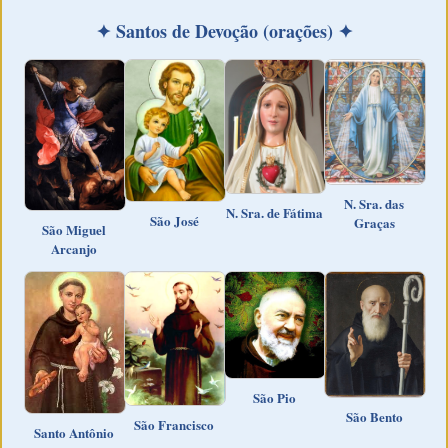
✦ Santos de Devoção (orações) ✦
N. Sra. das
N. Sra. de Fátima
São José
Graças
São Miguel
Arcanjo
São Pio
São Bento
São Francisco
Santo Antônio