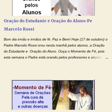
Rossi Site Padre Marcelo Rossi (para ouvir o Momento de Fé)
Tocai, Cura! E Restaura! "Jesus, no poder de Seu Nome, peço
agora que as águas do meu batismo fluam para trás através das
Oração do Estudante e Oração do Aluno-Pe
gerações, através de todas as raízes da minha árvore
Marcelo Rossi
genealógica. Que o Sangue de Jesus, purificador e vivificante,
flua através de todas as gerações: primeira...
Bom dia irmãs e irmãos de fé. Paz e Bem! Hoje (17 de outubro) o
Padre Marcelo Rossi orou nesta manhã pelos alunos, a Oração
do Estudante e Oração do Aluno. Ouça o Momento de Fé, pois
esta semana o Padre está orando pelos professores e alunos.
Você que está em semana de provas, que está estudando para
concursos, vestibulares, para o Enem; além de estudar, se
prepare também orando para permancer tranquilo, pronto
intelectualmente e espiritualmente para o dia da prova. Confie no
amor Ágape de Jesus e no amor materno de Nossa Senhora.
Fique com a paz de Jesus e o amor de Maria! Adriana-Devoção e
Fé Oração do Estudante I Senhor, eu sou estudante, e por sinal,
inteligente. Prova isto é o fato de eu estar aqui, conversando com
o Senhor. Obrigado pelo dom da inteligência e pela possibilidade