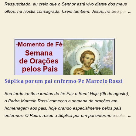
Ressuscitado, eu creio que o Senhor está vivo diante dos meus
olhos, na Hóstia consagrada. Creio também, Jesus, no Seu poder
contra toda espécie de mal, porque o Senhor venceu, pela sua
Morte e Ressurreição, o pecado e a morte. Seu preciosíssimo
Sangue derramado cruz estpa presente na Hóstia Santa. Eu
creio, Jesus, e clamo que este Sangue seja agora derramado
sobre mim e sobre todos os meus familiares. Eu peço, Senhor
Jesus, que, pelo poder libertador e salvítico deste Sangue,
possamos nos livrar de toda opressão diabólica que possa estar
prejudicando a nossa família. Peço também que atenda, em
especial, este pedido que agora faço na Sua presença:
Súplica por um pai enfermo-Pe Marcelo Rossi
(apresente aqui o seu pedido...) Eu, desde já, agradeço de
coração, confiante que o Senhor me atenderá. Eu louvo o Pai por
Boa tarde irmãs e irmãos de fé! Paz e Bem! Hoje (05 de agosto),
ter nos dado o Senhor, Jesus, como presente de Páscoa. eu
o Padre Marcelo Rossi começou a semana de orações em
agradeço de coração ao Espíri...
homenagem aos pais, hoje orando especialmente pelos pais
enfermos. O Padre rezou a Súplica por um pai enfermo e colocou
no Facebook a mesma oração em formato de papiro e cin co
maravilhosos cartões que coloquei aqui para vocês. Tenha uma