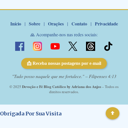
Marcelo Rossi por E-mail: Amados!! Nesta quarta feira, orando
com o pod...
Início
Sobre
Orações
Contato
Privacidade
|
|
|
|
🙏 Acompanhe-nos nas redes sociais:
📩 Receba nossas postagens por e-mail
"Tudo posso naquele que me fortalece." – Filipenses 4:13
Devoção e Fé Blog Católico by Adriana dos Anjos
© 2025
– Todos os
direitos reservados.
Obrigada Por Sua Visita