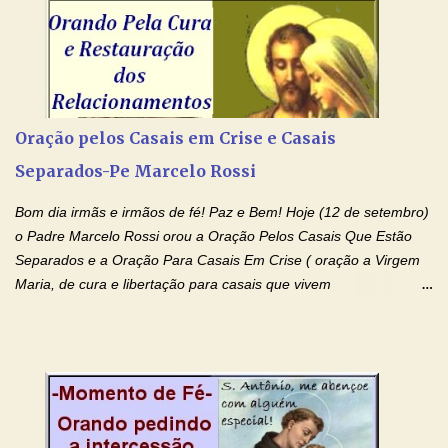
Senhor Jesus Cristo, vosso Filho, na unidade do Espírito Santo.
Amém. Novena a Nhá Chica (Oração para obter os favores
celestiais através da intercessão da Serva de Deus Nhá Chica)
(Rezar durante nove dias seguidos ou intercalados) Nhá Chica,
recorro a vós como intercessora entre a Bondade Divina e as
necessidades humanas. Peço-vos, como favor espiritual, que
Oração pelos Casais em Crise e Casais
entregueis nas mãos do Santíssimo o meu pedido urgente (Fazer
Separados-Pe Marcelo Rossi
o pedido). Acolhei, Nhá Chica, no vosso coração bondoso as
minhas necessidades e amparai-me nesta oração (Fazer o ...
Bom dia irmãs e irmãos de fé! Paz e Bem! Hoje (12 de setembro)
o Padre Marcelo Rossi orou a Oração Pelos Casais Que Estão
Separados e a Oração Para Casais Em Crise ( oração a Virgem
Maria, de cura e libertação para casais que vivem
relacionamentos conturbados, não conseguem firmar namoro,
noivado e tem dificuldade em encontrar o seu marido, a sua
esposa) . O padre continua com a semana especial de orações
no programa de rádio Momento de Fé, pela cura dos
relacionamentos. Seu relacionamento está doente? Você está
sofrendo? Então ouça o Momento de Fé e entre nesta corrente