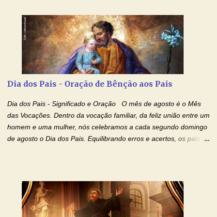
entregar a vida totalmente nas mãos de Jesus. Deixe o amor
Ágape de nosso Pai Santo - Jesus - te curar, deixe nossa
Mãezinha do Céu - Maria - te proteger com Seu divino manto.
Não desista, Jesus irá curar todas suas feridas, Creia! Adriana-
Devoção e Fé Oração de Libertação das Drogas (São Miguel
Arcanjo) "Senhor, Pai Eterno, em Nome de Teu Filho Jesus,
Nosso Senhor Jesus Cristo, concedei a vida a todos aqueles que
Dia dos Pais - Oração de Bênção aos Pais
se encontram encarcerados em um vício, escravos de alguma
droga. Senhor, Pai Poderoso e cheio de Misericórdia, na
Dia dos Pais - Significado e Oração O mês de agosto é o Mês
autoridade do Nome de Jesus libertai da escravidão do vício das
das Vocações. Dentro da vocação familiar, da feliz união entre um
drogas, c...
homem e uma mulher, nós celebramos a cada segundo domingo
de agosto o Dia dos Pais. Equilibrando erros e acertos, os pais
têm um papel importante na formação do caráter e no decorrer
da vida dos filhos. Os pais acompanham seu crescimento, seu
desenvolvimento intelectual e se esforçam para dar aos filhos,
conforto, boa alimentação, educação de qualidade. E, em geral,
procuram orientá-los para que enfrentem o mundo, com suas
alegrias, com seus dissabores. Acompanham-nos em suas