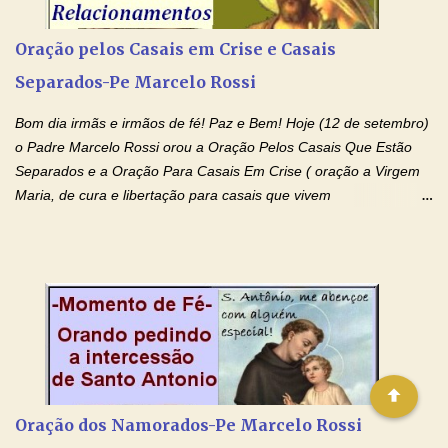
recorro a vós como intercessora entre a Bondade Divina e as
necessidades humanas. Peço-vos, como favor espiritual, que
Oração pelos Casais em Crise e Casais
entregueis nas mãos do Santíssimo o meu pedido urgente (Fazer
Separados-Pe Marcelo Rossi
o pedido). Acolhei, Nhá Chica, no vosso coração bondoso as
minhas necessidades e amparai-me nesta oração (Fazer o ...
Bom dia irmãs e irmãos de fé! Paz e Bem! Hoje (12 de setembro)
o Padre Marcelo Rossi orou a Oração Pelos Casais Que Estão
Separados e a Oração Para Casais Em Crise ( oração a Virgem
Maria, de cura e libertação para casais que vivem
relacionamentos conturbados, não conseguem firmar namoro,
noivado e tem dificuldade em encontrar o seu marido, a sua
esposa) . O padre continua com a semana especial de orações
no programa de rádio Momento de Fé, pela cura dos
relacionamentos. Seu relacionamento está doente? Você está
sofrendo? Então ouça o Momento de Fé e entre nesta corrente
de orações abençoadas, d eixe o Amor Ágape de Jesus curar e
restaurar você e seu relacionamento. Adriana-Devoção e Fé
Oração Pelos Casais Que Estão Separados Casais que estão
Oração dos Namorados-Pe Marcelo Rossi
separados, devido ao envolvimento de outras pessoas no