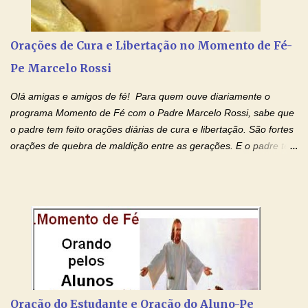
pais. Vamos dedicar um dia para os pais mais idosos, pais que
estão doentes, pais que estão longe dos filhos, pais que já são
falecidos, pais que tem problemas com vícios, enfim, vamos orar
Orações de Cura e Libertação no Momento de Fé-
para todos os pais. Hoje vamos d...
Pe Marcelo Rossi
Olá amigas e amigos de fé! Para quem ouve diariamente o
programa Momento de Fé com o Padre Marcelo Rossi, sabe que
o padre tem feito orações diárias de cura e libertação. São fortes
orações de quebra de maldição entre as gerações. E o padre tem
deixado as orações no facebook dele, mas como sei que muitas
pessoas não tem facebook, então resolvi copiar as orações e
colocar aqui no Blog. Espero que ajude quem estava procurando
por estas valiosas orações. Tenham um lindo fim de semana na
paz de Jesus Cristo e no amor de Maria Santíssima. Adriana-
Devoção e Fé Clique para acessar: Facebook Padre Marcelo
Rossi Site Padre Marcelo Rossi (para ouvir o Momento de Fé)
Tocai, Cura! E Restaura! "Jesus, no poder de Seu Nome, peço
agora que as águas do meu batismo fluam para trás através das
Oração do Estudante e Oração do Aluno-Pe