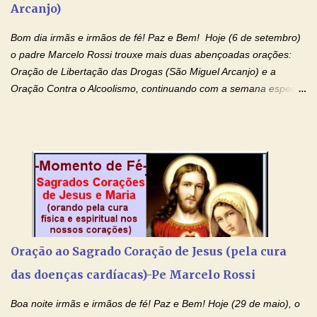
Arcanjo)
santidade. Glória… Deus, que quiseste atrair tudo a teu unigênito
Filho, que foi crucificado, permite que, pelos méritos e exemplos
Bom dia irmãs e irmãos de fé! Paz e Bem! Hoje (6 de setembro)
de te...
o padre Marcelo Rossi trouxe mais duas abençoadas orações:
Oração de Libertação das Drogas (São Miguel Arcanjo) e a
Oração Contra o Alcoolismo, continuando com a semana especial
de orações para cura dos vícios. Todos são capazes de se
libertar deste mal, bastar ter fé, acreditar verdadeiramente e
entregar a vida totalmente nas mãos de Jesus. Deixe o amor
Ágape de nosso Pai Santo - Jesus - te curar, deixe nossa
Mãezinha do Céu - Maria - te proteger com Seu divino manto.
Não desista, Jesus irá curar todas suas feridas, Creia! Adriana-
Devoção e Fé Oração de Libertação das Drogas (São Miguel
Arcanjo) "Senhor, Pai Eterno, em Nome de Teu Filho Jesus,
Nosso Senhor Jesus Cristo, concedei a vida a todos aqueles que
Oração ao Sagrado Coração de Jesus (pela cura
se encontram encarcerados em um vício, escravos de alguma
das doenças cardíacas)-Pe Marcelo Rossi
droga. Senhor, Pai Poderoso e cheio de Misericórdia, na
autoridade do Nome de Jesus libertai da escravidão do vício das
Boa noite irmãs e irmãos de fé! Paz e Bem! Hoje (29 de maio), o
drogas, c...