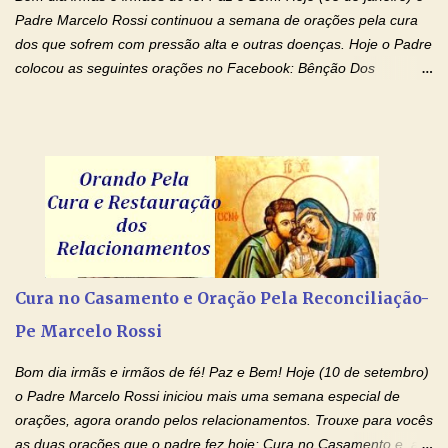
Padre Marcelo Rossi continuou a semana de orações pela cura
dos que sofrem com pressão alta e outras doenças. Hoje o Padre
colocou as seguintes orações no Facebook: Bênção Dos
Enfermos , Oração De Cura De Todas As Doenças e Oração À
Nossa Senhora Da Saúde II . Que Deus abençoe vocês. Fiquem
com o Amor Ágape de Jesus e o Amor Materno de Nossa
Senhora! Adriana-Devoção e Fé Bênção Dos Enfermos O Senhor
Jesus esteja ao vosso lado, para vos defender, dentro de vós,
para vos conservar; diante de vós, pra vos conduzir; atrás de vós
para vos guardar; acima de vós, para vos abençoar. Ele que vive
e reina pelos séculos dos séculos. Amém! Oração De Cura De
Todas As Doenças Senhor Jesus, suplicamos no poder de Teu
Cura no Casamento e Oração Pela Reconciliação-
Nome † (sinal da cruz), que está acima de todo Nome, que todos
Pe Marcelo Rossi
os padrões de enfermidade física transmitidos em minha linha de
família, deixem de existir. Na Tua graça, Senhor, cortamos todos
Bom dia irmãs e irmãos de fé! Paz e Bem! Hoje (10 de setembro)
os laços...
o Padre Marcelo Rossi iniciou mais uma semana especial de
orações, agora orando pelos relacionamentos. Trouxe para vocês
as duas orações que o padre fez hoje: Cura no Casamento e a