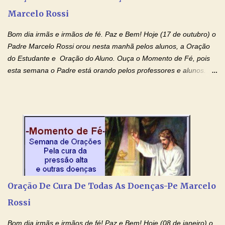
gerações, através de todas as raízes da minha árvore
Marcelo Rossi
genealógica. Que o Sangue de Jesus, purificador e vivificante,
flua através de todas as gerações: primeira...
Bom dia irmãs e irmãos de fé. Paz e Bem! Hoje (17 de outubro) o
Padre Marcelo Rossi orou nesta manhã pelos alunos, a Oração
do Estudante e Oração do Aluno. Ouça o Momento de Fé, pois
esta semana o Padre está orando pelos professores e alunos.
Você que está em semana de provas, que está estudando para
concursos, vestibulares, para o Enem; além de estudar, se
prepare também orando para permancer tranquilo, pronto
intelectualmente e espiritualmente para o dia da prova. Confie no
amor Ágape de Jesus e no amor materno de Nossa Senhora.
Fique com a paz de Jesus e o amor de Maria! Adriana-Devoção e
Fé Oração do Estudante I Senhor, eu sou estudante, e por sinal,
inteligente. Prova isto é o fato de eu estar aqui, conversando com
o Senhor. Obrigado pelo dom da inteligência e pela possibilidade
Oração De Cura De Todas As Doenças-Pe Marcelo
de estudar. Mas, como o Senhor sabe, a vida de estudante nem
Rossi
sempre é fácil. A rotina cansa e o aprender exige uma série de
renúncias: o meu cinema, o meu jogo pr...
Bom dia irmãs e irmãos de fé! Paz e Bem! Hoje (08 de janeiro) o