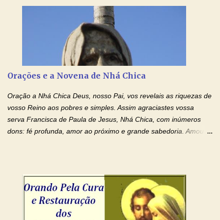
ensanguentadas, chagadas e abertas, sobre mim, neste
momento. Sinto-me completamente sem forças para prosseguir,
carregando as minhas cruzes. Preciso que a força e o poder de
Tuas Mãos, que suportaram a mais profunda dor ao serem
pregadas na Cruz, reergam-me e curem-me agora. Jesus, não
peço somente por mim, mas também por todos aqueles que mais
Orações e a Novena de Nhá Chica
amo. Nós precisamos desesperadamente de cura física e
espiritual, através do toque consolador de tuas Mãos
Oração a Nhá Chica Deus, nosso Pai, vos revelais as riquezas de
ensanguentadas e infinitamente poderosas. Eu reconheço,
vosso Reino aos pobres e simples. Assim agraciastes vossa
apesar de toda a minha limitação e da infinidade dos meus ...
serva Francisca de Paula de Jesus, Nhá Chica, com inúmeros
dons: fé profunda, amor ao próximo e grande sabedoria. Amou a
Igreja e manteve uma terna devoção à Imaculada Conceição. Por
sua intercessão, concedei-nos a graça de que precisamos….. E
dai-nos a alegria de vê-la elevada à honra dos altares. Por nosso
Senhor Jesus Cristo, vosso Filho, na unidade do Espírito Santo.
Amém. Novena a Nhá Chica (Oração para obter os favores
celestiais através da intercessão da Serva de Deus Nhá Chica)
(Rezar durante nove dias seguidos ou intercalados) Nhá Chica,