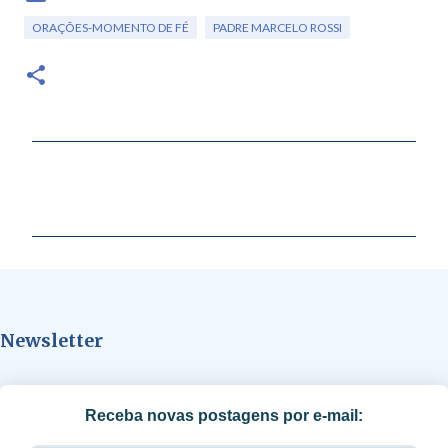
ORAÇÕES-MOMENTO DE FÉ
PADRE MARCELO ROSSI
C
o
m
e
n
t
Newsletter
á
r
i
Receba novas postagens por e-mail:
o