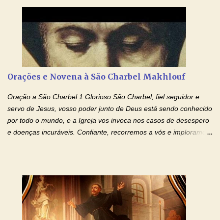
Santo, fazei que apreciemos retamente todas as coisas segundo
o mesmo Espírito e gozemos sempre da sua consolação. Por
Cristo, Senhor Nosso. Amém. Creio: Creio em Deus Pai Todo-
Poderoso, Criador do céu e da terra; e em Jesus Cristo, seu
único Filho, nosso Senhor; que foi concebido pelo poder do Espí­
rito Santo; nasceu da Virgem Maria, padeceu sob Pôncio Pilatos,
Orações e Novena à São Charbel Makhlouf
foi crucificado, morto e sepultado. Desceu à mansão dos mortos;
ressuscitou ao terceiro dia; subiu aos céus, está sentado à direita
Oração a São Charbel 1 Glorioso São Charbel, fiel seguidor e
de Deus Pai todo-poderoso, donde há de vir a julgar os v...
servo de Jesus, vosso poder junto de Deus está sendo conhecido
por todo o mundo, e a Igreja vos invoca nos casos de desespero
e doenças incuráveis. Confiante, recorremos a vós e imploramos
o vosso auxílio no transe difícil em que nos encontramos.
Concedei-nos a graça, juntamente com todas as que
necessitamos, dando-nos saúde para o corpo e para a alma.
Queremos sempre lembrar-nos deste favor, da vossa intercessão
e invocar-vos como nosso patrono, para maior glória de Deus e o
bem de nossas almas. São Charbel! Rogai por Nós e por todos
aqueles que invocam o vosso nome e auxílio. Amén. Oração 2 Ó