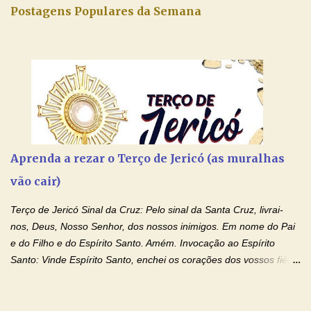
Postagens Populares da Semana
Aprenda a rezar o Terço de Jericó (as muralhas
vão cair)
Terço de Jericó Sinal da Cruz: Pelo sinal da Santa Cruz, livrai-
nos, Deus, Nosso Senhor, dos nossos inimigos. Em nome do Pai
e do Filho e do Espírito Santo. Amém. Invocação ao Espírito
Santo: Vinde Espírito Santo, enchei os corações dos vossos fiéis
e acendei neles o fogo do vosso amor. Enviai o vosso Espírito e
tudo será criado. E renovareis a face da terra. Oremos: Ó Deus,
que instruístes os corações dos vossos fiéis com a luz do Espírito