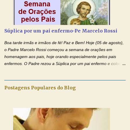
celestiais através da intercessão da Serva de Deus Nhá Chica)
(Rezar durante nove dias seguidos ou intercalados) Nhá Chica,
recorro a vós como intercessora entre a Bondade Divina e as
necessidades humanas. Peço-vos, como favor espiritual, que
Súplica por um pai enfermo-Pe Marcelo Rossi
entregueis nas mãos do Santíssimo o meu pedido urgente (Fazer
o pedido). Acolhei, Nhá Chica, no vosso coração bondoso as
Boa tarde irmãs e irmãos de fé! Paz e Bem! Hoje (05 de agosto),
minhas necessidades e amparai-me nesta oração (Fazer o ...
o Padre Marcelo Rossi começou a semana de orações em
homenagem aos pais, hoje orando especialmente pelos pais
enfermos. O Padre rezou a Súplica por um pai enfermo e colocou
no Facebook a mesma oração em formato de papiro e cin co
maravilhosos cartões que coloquei aqui para vocês. Tenha uma
iluminada semana no Amor Ágape de Jesus e no Amor Materno
Postagens Populares do Blog
de Nossa Senhora. Adriana dos Anjos-Devoção e Fé Mensagem
do Padre Marcelo Rossi por E-mail e Facebook: Como foi
anunciado ontem, entramos em uma semana de homenagens
aos nossos pais. Hoje nossas orações serão focadas nos pais
que não se encontram bem de saúde, OS PAIS ENFERMOS!
Amados, durante toda esta semana vamos orar pelos nossos