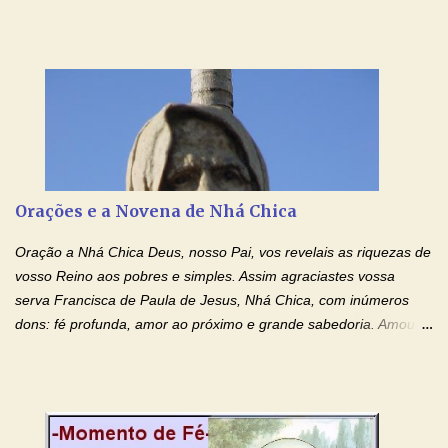
contra toda espécie de mal, porque o Senhor venceu, pela sua
Morte e Ressurreição, o pecado e a morte. Seu preciosíssimo
Sangue derramado cruz estpa presente na Hóstia Santa. Eu
creio, Jesus, e clamo que este Sangue seja agora derramado
sobre mim e sobre todos os meus familiares. Eu peço, Senhor
Jesus, que, pelo poder libertador e salvítico deste Sangue,
possamos nos livrar de toda opressão diabólica que possa estar
prejudicando a nossa família. Peço também que atenda, em
especial, este pedido que agora faço na Sua presença:
Orações e a Novena de Nhá Chica
(apresente aqui o seu pedido...) Eu, desde já, agradeço de
coração, confiante que o Senhor me atenderá. Eu louvo o Pai por
Oração a Nhá Chica Deus, nosso Pai, vos revelais as riquezas de
ter nos dado o Senhor, Jesus, como presente de Páscoa. eu
vosso Reino aos pobres e simples. Assim agraciastes vossa
agradeço de coração ao Espíri...
serva Francisca de Paula de Jesus, Nhá Chica, com inúmeros
dons: fé profunda, amor ao próximo e grande sabedoria. Amou a
Igreja e manteve uma terna devoção à Imaculada Conceição. Por
sua intercessão, concedei-nos a graça de que precisamos….. E
dai-nos a alegria de vê-la elevada à honra dos altares. Por nosso
Senhor Jesus Cristo, vosso Filho, na unidade do Espírito Santo.
Amém. Novena a Nhá Chica (Oração para obter os favores