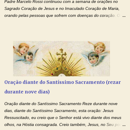
Padre Marcelo Rossi continuou com a semana de orações no
Sagrado Coração de Jesus e no Imaculado Coração de Maria,
orando pelas pessoas que sofrem com doenças do coração. O
Padre rezou a Oração ao Sagrado Coração de Jesus e colocou
no Facebook a mesma oração em formato de papiro e cin co
maravilhosos cartões que coloquei aqui para vocês. Não perca
esta abençoada semana de orações no programa de rádio
Momento de Fé, vamos juntos formar uma forte corrente de
orações com o Padre Marcelo. Não desista do milagre, da cura;
tenha fé, creia firmemente e ore incessantemente até que o
Kairós aconteça em sua vida. Fique no Amor Ágape de Jesus e
no Amor Materno de Nossa Senhora. Adriana-Devoção e Fé
Oração diante do Santíssimo Sacramento (rezar
Mensagem do Padre Marcelo Rossi por E-mail: Amados!! Nesta
durante nove dias)
quarta feira, vamos orar pelas pessoas que sofrem com as
doenças do coração, NO SAGRADO CORAÇÃO DE JESUS E NO
Oração diante do Santíssimo Sacramento Reze durante nove
IMACULADO CORAÇÃO DE MAR...
dias, diante do Santíssimo Sacramento, esta oração: Jesus
Ressuscitado, eu creio que o Senhor está vivo diante dos meus
olhos, na Hóstia consagrada. Creio também, Jesus, no Seu poder