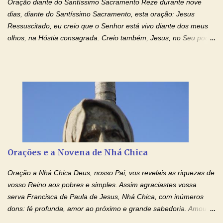
Oração diante do Santíssimo Sacramento Reze durante nove
IMACULADO CORAÇÃO DE MAR...
dias, diante do Santíssimo Sacramento, esta oração: Jesus
Ressuscitado, eu creio que o Senhor está vivo diante dos meus
olhos, na Hóstia consagrada. Creio também, Jesus, no Seu poder
contra toda espécie de mal, porque o Senhor venceu, pela sua
Morte e Ressurreição, o pecado e a morte. Seu preciosíssimo
Sangue derramado cruz estpa presente na Hóstia Santa. Eu
creio, Jesus, e clamo que este Sangue seja agora derramado
sobre mim e sobre todos os meus familiares. Eu peço, Senhor
Jesus, que, pelo poder libertador e salvítico deste Sangue,
possamos nos livrar de toda opressão diabólica que possa estar
prejudicando a nossa família. Peço também que atenda, em
especial, este pedido que agora faço na Sua presença:
Orações e a Novena de Nhá Chica
(apresente aqui o seu pedido...) Eu, desde já, agradeço de
coração, confiante que o Senhor me atenderá. Eu louvo o Pai por
Oração a Nhá Chica Deus, nosso Pai, vos revelais as riquezas de
ter nos dado o Senhor, Jesus, como presente de Páscoa. eu
vosso Reino aos pobres e simples. Assim agraciastes vossa
agradeço de coração ao Espíri...
serva Francisca de Paula de Jesus, Nhá Chica, com inúmeros
dons: fé profunda, amor ao próximo e grande sabedoria. Amou a
Igreja e manteve uma terna devoção à Imaculada Conceição. Por