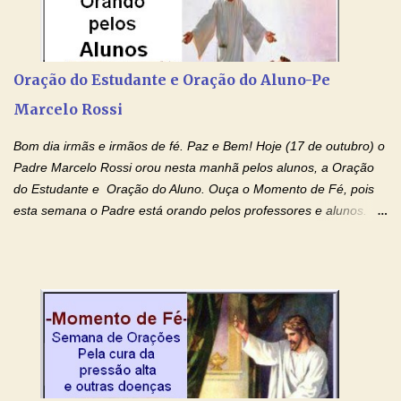
Devoção e Fé Clique para acessar: Facebook Padre Marcelo
Rossi Site Padre Marcelo Rossi (para ouvir o Momento de Fé)
Tocai, Cura! E Restaura! "Jesus, no poder de Seu Nome, peço
agora que as águas do meu batismo fluam para trás através das
Oração do Estudante e Oração do Aluno-Pe
gerações, através de todas as raízes da minha árvore
Marcelo Rossi
genealógica. Que o Sangue de Jesus, purificador e vivificante,
flua através de todas as gerações: primeira...
Bom dia irmãs e irmãos de fé. Paz e Bem! Hoje (17 de outubro) o
Padre Marcelo Rossi orou nesta manhã pelos alunos, a Oração
do Estudante e Oração do Aluno. Ouça o Momento de Fé, pois
esta semana o Padre está orando pelos professores e alunos.
Você que está em semana de provas, que está estudando para
concursos, vestibulares, para o Enem; além de estudar, se
prepare também orando para permancer tranquilo, pronto
intelectualmente e espiritualmente para o dia da prova. Confie no
amor Ágape de Jesus e no amor materno de Nossa Senhora.
Fique com a paz de Jesus e o amor de Maria! Adriana-Devoção e
Fé Oração do Estudante I Senhor, eu sou estudante, e por sinal,
inteligente. Prova isto é o fato de eu estar aqui, conversando com