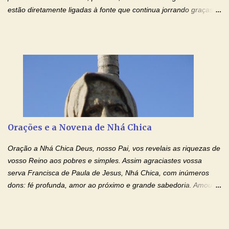
estão diretamente ligadas à fonte que continua jorrando graças
sobre graças. Oração para Pedir o Poder das Mãos
Ensanguentadas de Jesus (cura física e espiritual) "Cura-me,
Senhor Jesus! Jesus, coloca Tuas Mãos benditas,
ensanguentadas, chagadas e abertas, sobre mim, neste
momento. Sinto-me completamente sem forças para prosseguir,
carregando as minhas cruzes. Preciso que a força e o poder de
Tuas Mãos, que suportaram a mais profunda dor ao serem
pregadas na Cruz, reergam-me e curem-me agora. Jesus, não
peço somente por mim, mas também por todos aqueles que mais
Orações e a Novena de Nhá Chica
amo. Nós precisamos desesperadamente de cura física e
espiritual, através do toque consolador de tuas Mãos
Oração a Nhá Chica Deus, nosso Pai, vos revelais as riquezas de
ensanguentadas e infinitamente poderosas. Eu reconheço,
vosso Reino aos pobres e simples. Assim agraciastes vossa
apesar de toda a minha limitação e da infinidade dos meus ...
serva Francisca de Paula de Jesus, Nhá Chica, com inúmeros
dons: fé profunda, amor ao próximo e grande sabedoria. Amou a
Igreja e manteve uma terna devoção à Imaculada Conceição. Por
sua intercessão, concedei-nos a graça de que precisamos….. E
dai-nos a alegria de vê-la elevada à honra dos altares. Por nosso