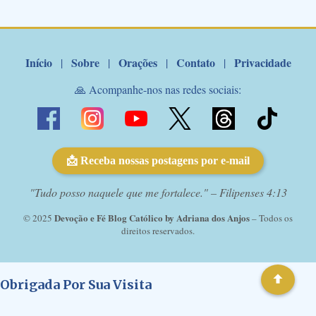
de Nossa Senhora. Adriana-Devoção e Fé Mensagem do Padre
Marcelo Rossi por E-mail: Amados!! Nesta quarta feira, orando
com o pod...
Início
Sobre
Orações
Contato
Privacidade
|
|
|
|
🙏 Acompanhe-nos nas redes sociais:
📩 Receba nossas postagens por e-mail
"Tudo posso naquele que me fortalece." – Filipenses 4:13
Devoção e Fé Blog Católico by Adriana dos Anjos
© 2025
– Todos os
direitos reservados.
Obrigada Por Sua Visita