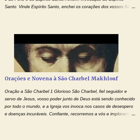
Santo: Vinde Espírito Santo, enchei os corações dos vossos fiéis
e acendei neles o fogo do vosso amor. Enviai o vosso Espírito e
tudo será criado. E renovareis a face da terra. Oremos: Ó Deus,
que instruístes os corações dos vossos fiéis com a luz do Espírito
Santo, fazei que apreciemos retamente todas as coisas segundo
o mesmo Espírito e gozemos sempre da sua consolação. Por
Cristo, Senhor Nosso. Amém. Creio: Creio em Deus Pai Todo-
Poderoso, Criador do céu e da terra; e em Jesus Cristo, seu
único Filho, nosso Senhor; que foi concebido pelo poder do Espí­
rito Santo; nasceu da Virgem Maria, padeceu sob Pôncio Pilatos,
Orações e Novena à São Charbel Makhlouf
foi crucificado, morto e sepultado. Desceu à mansão dos mortos;
ressuscitou ao terceiro dia; subiu aos céus, está sentado à direita
Oração a São Charbel 1 Glorioso São Charbel, fiel seguidor e
de Deus Pai todo-poderoso, donde há de vir a julgar os v...
servo de Jesus, vosso poder junto de Deus está sendo conhecido
por todo o mundo, e a Igreja vos invoca nos casos de desespero
e doenças incuráveis. Confiante, recorremos a vós e imploramos
o vosso auxílio no transe difícil em que nos encontramos.
Concedei-nos a graça, juntamente com todas as que
necessitamos, dando-nos saúde para o corpo e para a alma.