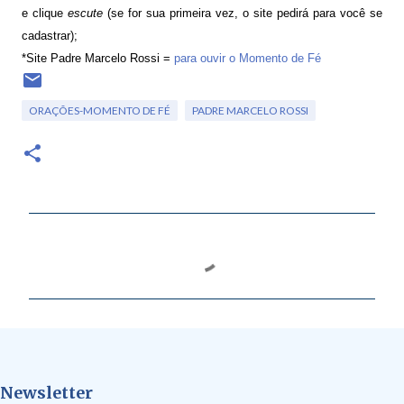
e clique
escute
(se for sua primeira vez, o site pedirá para você se
cadastrar);
*Site Padre Marcelo Rossi =
para ouvir o Momento de Fé
ORAÇÕES-MOMENTO DE FÉ
PADRE MARCELO ROSSI
C
o
m
e
n
t
Newsletter
á