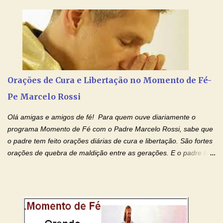
anunciado ontem, entramos em uma semana de homenagens
aos nossos pais. Hoje nossas orações serão focadas nos pais
que não se encontram bem de saúde, OS PAIS ENFERMOS!
Amados, durante toda esta semana vamos orar pelos nossos
pais. Vamos dedicar um dia para os pais mais idosos, pais que
estão doentes, pais que estão longe dos filhos, pais que já são
falecidos, pais que tem problemas com vícios, enfim, vamos orar
Orações de Cura e Libertação no Momento de Fé-
para todos os pais. Hoje vamos d...
Pe Marcelo Rossi
Olá amigas e amigos de fé! Para quem ouve diariamente o
programa Momento de Fé com o Padre Marcelo Rossi, sabe que
o padre tem feito orações diárias de cura e libertação. São fortes
orações de quebra de maldição entre as gerações. E o padre tem
deixado as orações no facebook dele, mas como sei que muitas
pessoas não tem facebook, então resolvi copiar as orações e
colocar aqui no Blog. Espero que ajude quem estava procurando
por estas valiosas orações. Tenham um lindo fim de semana na
paz de Jesus Cristo e no amor de Maria Santíssima. Adriana-