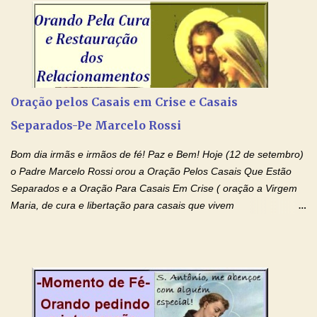
Senhor Jesus Cristo, vosso Filho, na unidade do Espírito Santo.
Amém. Novena a Nhá Chica (Oração para obter os favores
celestiais através da intercessão da Serva de Deus Nhá Chica)
(Rezar durante nove dias seguidos ou intercalados) Nhá Chica,
recorro a vós como intercessora entre a Bondade Divina e as
necessidades humanas. Peço-vos, como favor espiritual, que
Oração pelos Casais em Crise e Casais
entregueis nas mãos do Santíssimo o meu pedido urgente (Fazer
Separados-Pe Marcelo Rossi
o pedido). Acolhei, Nhá Chica, no vosso coração bondoso as
minhas necessidades e amparai-me nesta oração (Fazer o ...
Bom dia irmãs e irmãos de fé! Paz e Bem! Hoje (12 de setembro)
o Padre Marcelo Rossi orou a Oração Pelos Casais Que Estão
Separados e a Oração Para Casais Em Crise ( oração a Virgem
Maria, de cura e libertação para casais que vivem
relacionamentos conturbados, não conseguem firmar namoro,
noivado e tem dificuldade em encontrar o seu marido, a sua
esposa) . O padre continua com a semana especial de orações
no programa de rádio Momento de Fé, pela cura dos
relacionamentos. Seu relacionamento está doente? Você está
sofrendo? Então ouça o Momento de Fé e entre nesta corrente