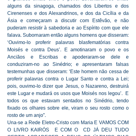
alguns da sinagoga, chamados dos Libertos e dos
Cirenenses e dos Alexandrinos, e dos da Cicília e da
Ásia e começaram a discutir com Estêvão, e não
puderam resistir à sabedoria e ao Espírito com que ele
falava. Subornaram então alguns homens que disseram:
‘Ouvimo-lo proferir palavras blasfematórias contra
Moisés e contra Deus’. E amotinaram o povo e os
Anciãos e Escribas e apoderaram-se dele e
conduziram-no ao Sinédrio; e apresentaram falsas
testemunhas que disseram: ‘Este homem não cessa de
proferir palavras contra o Lugar Santo e contra a Lei;
pois, ouvimo-lo dizer que Jesus, o Nazareno, destruirá
este Lugar e mudará os usos que Moisés nos legou’. E
todos os que estavam sentados no Sinédrio, tendo
fixado os olhares sobre ele, viram o seu rosto como o
rosto de um anjo”.
Una-se a Rede Eletro-Cristo com Maria E VAMOS COM
O LIVRO KAIRÓS E COM O CD JÁ DEU TUDO