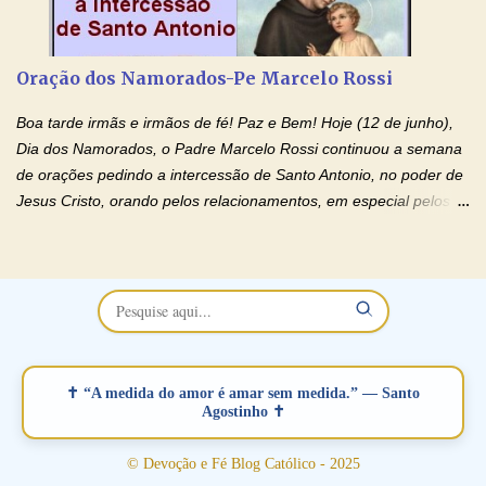
de orações abençoadas, d eixe o Amor Ágape de Jesus curar e
restaurar você e seu relacionamento. Adriana-Devoção e Fé
Oração Pelos Casais Que Estão Separados Casais que estão
Oração dos Namorados-Pe Marcelo Rossi
separados, devido ao envolvimento de outras pessoas no
relacionamento e que minaram, espiritualmente, a relação do
Boa tarde irmãs e irmãos de fé! Paz e Bem! Hoje (12 de junho),
casal. Vamos orar (coloque o seu esposo ou esposa diante de
Dia dos Namorados, o Padre Marcelo Rossi continuou a semana
Deus). "Senhor Jesus, restaura os laços ...
de orações pedindo a intercessão de Santo Antonio, no poder de
Jesus Cristo, orando pelos relacionamentos, em especial pelos
namorados . O Padre rezou a Oração dos Namorados e colocou
no Facebook a mesma oração em formato de papiro e cin co
maravilhosos cartões que coloquei aqui para vocês. Não perca
esta abençoada semana no Momento de Fé do Padre Marcelo,
vamos juntos formar esta forte corrente de orações. Você que
está sonhando em encontrar um companheiro(a), um amor
verdadeiro, ou que está com problemas no relacionamento
✝ “A medida do amor é amar sem medida.” — Santo
amoroso, creia na poderosa intercessão deste santo amigo:
Agostinho ✝
Santo Antonio! Tenha fé, não desista, pois ele intercede por nós
junto a Jesus! Fique no Amor Ágape de Jesus e no Amor Materno
© Devoção e Fé Blog Católico - 2025