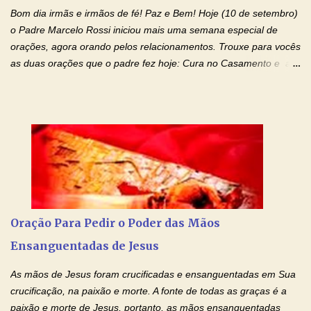
família, deixem de existir. Na Tua graça, Senhor, cortamos todos
Bom dia irmãs e irmãos de fé! Paz e Bem! Hoje (10 de setembro)
os laços...
o Padre Marcelo Rossi iniciou mais uma semana especial de
orações, agora orando pelos relacionamentos. Trouxe para vocês
as duas orações que o padre fez hoje: Cura no Casamento e a
Oração Pela Reconciliação Dos Cônjuges . Se você está
sofrendo em seu relacionamento amoroso, faça alguma coisa por
ele antes de desistir: Ore! Entre nesta corrente diária de orações
com o Momento de Fé. Que Deus abençoe e que todo
relacionamento seja fortalecido e curado no amor Ágape de
Jesus. Adriana-Devoção e Fé Mensagem do Padre Marcelo Rossi
em seu Facebook: Amados, iniciamos uma semana para orar
pelos relacionamentos. Diz a Bíblia sagrada: "O amor é paciente,
o amor é prestativo; não é invejoso, não se ostenta, não se incha
Oração Para Pedir o Poder das Mãos
de orgulho. Nada faz de inconveniente, não procura o seu próprio
Ensanguentadas de Jesus
interesse, não se irrita, não guarda rancor. Não se alegra com a
injustiça, mas regozija-se com a verdade. T...
As mãos de Jesus foram crucificadas e ensanguentadas em Sua
crucificação, na paixão e morte. A fonte de todas as graças é a
paixão e morte de Jesus, portanto, as mãos ensanguentadas