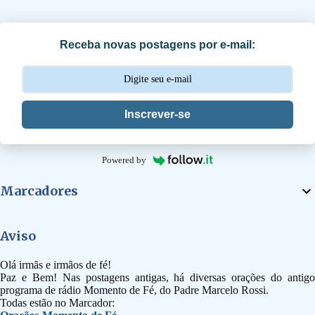
r
i
Receba novas postagens por e-mail:
o
s
Inscrever-se
Powered by
Marcadores
Aviso
Olá irmãs e irmãos de fé!
Paz e Bem! Nas postagens antigas, há diversas orações do antigo
programa de rádio Momento de Fé, do Padre Marcelo Rossi.
Todas estão no Marcador: