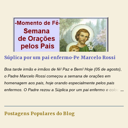
sua intercessão, concedei-nos a graça de que precisamos….. E
dai-nos a alegria de vê-la elevada à honra dos altares. Por nosso
Senhor Jesus Cristo, vosso Filho, na unidade do Espírito Santo.
Amém. Novena a Nhá Chica (Oração para obter os favores
celestiais através da intercessão da Serva de Deus Nhá Chica)
(Rezar durante nove dias seguidos ou intercalados) Nhá Chica,
recorro a vós como intercessora entre a Bondade Divina e as
necessidades humanas. Peço-vos, como favor espiritual, que
Súplica por um pai enfermo-Pe Marcelo Rossi
entregueis nas mãos do Santíssimo o meu pedido urgente (Fazer
o pedido). Acolhei, Nhá Chica, no vosso coração bondoso as
Boa tarde irmãs e irmãos de fé! Paz e Bem! Hoje (05 de agosto),
minhas necessidades e amparai-me nesta oração (Fazer o ...
o Padre Marcelo Rossi começou a semana de orações em
homenagem aos pais, hoje orando especialmente pelos pais
enfermos. O Padre rezou a Súplica por um pai enfermo e colocou
no Facebook a mesma oração em formato de papiro e cin co
maravilhosos cartões que coloquei aqui para vocês. Tenha uma
iluminada semana no Amor Ágape de Jesus e no Amor Materno
Postagens Populares do Blog
de Nossa Senhora. Adriana dos Anjos-Devoção e Fé Mensagem
do Padre Marcelo Rossi por E-mail e Facebook: Como foi