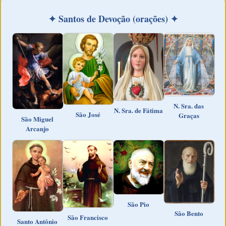
✦ Santos de Devoção (orações) ✦
N. Sra. das
N. Sra. de Fátima
São José
Graças
São Miguel
Arcanjo
São Pio
São Bento
São Francisco
Santo Antônio