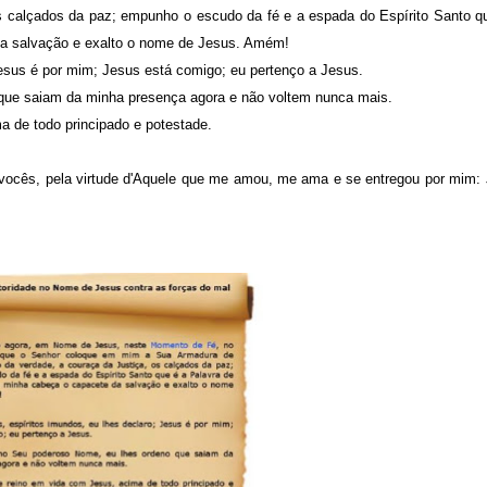
 os calçados da paz; empunho o escudo da fé e a espada do Espírito Santo q
da salvação e exalto o nome de Jesus. Amém!
Jesus é por mim; Jesus está comigo; eu pertenço a Jesus.
que saiam da minha presença agora e não voltem nunca mais.
 de todo principado e potestade.
e vocês, pela virtude d'Aquele que me amou, me ama e se entregou por mim: