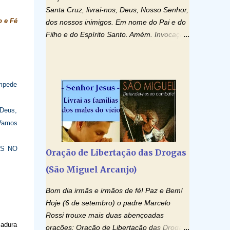
Santa Cruz, livrai-nos, Deus, Nosso Senhor,
 e Fé
dos nossos inimigos. Em nome do Pai e do
Filho e do Espírito Santo. Amém. Invocação
ao Espírito Santo: Vinde Espírito Santo,
enchei os corações dos vossos fiéis e
acendei neles o fogo do vosso amor. Enviai
o vosso Espírito e tudo será criado. E
impede
renovareis a face da terra. Oremos: Ó
Deus, que instruístes os corações dos
 Deus,
vossos fiéis com a luz do Espírito Santo,
 Vamos
fazei que apreciemos retamente todas as
coisas segundo o mesmo Espírito e
AS NO
Oração de Libertação das Drogas
gozemos sempre da sua consolação. Por
(São Miguel Arcanjo)
Cristo, Senhor Nosso. Amém. Creio: Creio
em Deus Pai Todo-Poderoso, Criador do
Bom dia irmãs e irmãos de fé! Paz e Bem!
céu e da terra; e em Jesus Cristo, seu único
Hoje (6 de setembro) o padre Marcelo
Filho, nosso Senhor; que foi concebido pelo
Rossi trouxe mais duas abençoadas
poder do Espí­rito Santo; nasceu da Virgem
madura
orações: Oração de Libertação das Drogas