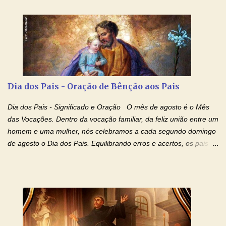
entregar a vida totalmente nas mãos de Jesus. Deixe o amor
Ágape de nosso Pai Santo - Jesus - te curar, deixe nossa
Mãezinha do Céu - Maria - te proteger com Seu divino manto.
Não desista, Jesus irá curar todas suas feridas, Creia! Adriana-
Devoção e Fé Oração de Libertação das Drogas (São Miguel
Arcanjo) "Senhor, Pai Eterno, em Nome de Teu Filho Jesus,
Nosso Senhor Jesus Cristo, concedei a vida a todos aqueles que
Dia dos Pais - Oração de Bênção aos Pais
se encontram encarcerados em um vício, escravos de alguma
droga. Senhor, Pai Poderoso e cheio de Misericórdia, na
Dia dos Pais - Significado e Oração O mês de agosto é o Mês
autoridade do Nome de Jesus libertai da escravidão do vício das
das Vocações. Dentro da vocação familiar, da feliz união entre um
drogas, c...
homem e uma mulher, nós celebramos a cada segundo domingo
de agosto o Dia dos Pais. Equilibrando erros e acertos, os pais
têm um papel importante na formação do caráter e no decorrer
da vida dos filhos. Os pais acompanham seu crescimento, seu
desenvolvimento intelectual e se esforçam para dar aos filhos,
conforto, boa alimentação, educação de qualidade. E, em geral,
procuram orientá-los para que enfrentem o mundo, com suas
alegrias, com seus dissabores. Acompanham-nos em suas