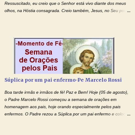
Ressuscitado, eu creio que o Senhor está vivo diante dos meus
olhos, na Hóstia consagrada. Creio também, Jesus, no Seu poder
contra toda espécie de mal, porque o Senhor venceu, pela sua
Morte e Ressurreição, o pecado e a morte. Seu preciosíssimo
Sangue derramado cruz estpa presente na Hóstia Santa. Eu
creio, Jesus, e clamo que este Sangue seja agora derramado
sobre mim e sobre todos os meus familiares. Eu peço, Senhor
Jesus, que, pelo poder libertador e salvítico deste Sangue,
possamos nos livrar de toda opressão diabólica que possa estar
prejudicando a nossa família. Peço também que atenda, em
especial, este pedido que agora faço na Sua presença:
Súplica por um pai enfermo-Pe Marcelo Rossi
(apresente aqui o seu pedido...) Eu, desde já, agradeço de
coração, confiante que o Senhor me atenderá. Eu louvo o Pai por
Boa tarde irmãs e irmãos de fé! Paz e Bem! Hoje (05 de agosto),
ter nos dado o Senhor, Jesus, como presente de Páscoa. eu
o Padre Marcelo Rossi começou a semana de orações em
agradeço de coração ao Espíri...
homenagem aos pais, hoje orando especialmente pelos pais
enfermos. O Padre rezou a Súplica por um pai enfermo e colocou
no Facebook a mesma oração em formato de papiro e cin co
maravilhosos cartões que coloquei aqui para vocês. Tenha uma