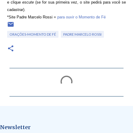
e clique
escute
(se for sua primeira vez, o site pedirá para você se
cadastrar).
*Site Padre Marcelo Rossi =
para ouvir o Momento de Fé
ORAÇÕES-MOMENTO DE FÉ
PADRE MARCELO ROSSI
C
o
m
e
n
t
Newsletter
á