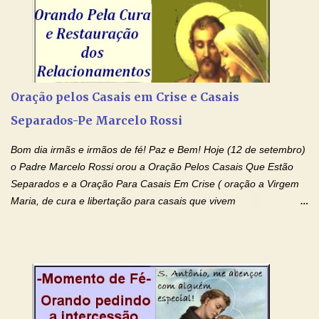
Senhor Jesus Cristo, vosso Filho, na unidade do Espírito Santo.
Amém. Novena a Nhá Chica (Oração para obter os favores
celestiais através da intercessão da Serva de Deus Nhá Chica)
(Rezar durante nove dias seguidos ou intercalados) Nhá Chica,
recorro a vós como intercessora entre a Bondade Divina e as
necessidades humanas. Peço-vos, como favor espiritual, que
Oração pelos Casais em Crise e Casais
entregueis nas mãos do Santíssimo o meu pedido urgente (Fazer
Separados-Pe Marcelo Rossi
o pedido). Acolhei, Nhá Chica, no vosso coração bondoso as
minhas necessidades e amparai-me nesta oração (Fazer o ...
Bom dia irmãs e irmãos de fé! Paz e Bem! Hoje (12 de setembro)
o Padre Marcelo Rossi orou a Oração Pelos Casais Que Estão
Separados e a Oração Para Casais Em Crise ( oração a Virgem
Maria, de cura e libertação para casais que vivem
relacionamentos conturbados, não conseguem firmar namoro,
noivado e tem dificuldade em encontrar o seu marido, a sua
esposa) . O padre continua com a semana especial de orações
no programa de rádio Momento de Fé, pela cura dos
relacionamentos. Seu relacionamento está doente? Você está
sofrendo? Então ouça o Momento de Fé e entre nesta corrente