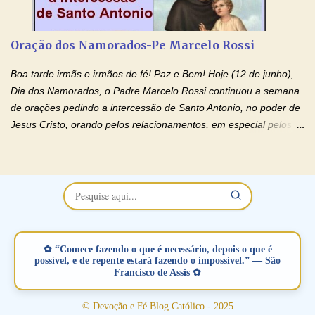
de orações abençoadas, d eixe o Amor Ágape de Jesus curar e
restaurar você e seu relacionamento. Adriana-Devoção e Fé
Oração Pelos Casais Que Estão Separados Casais que estão
Oração dos Namorados-Pe Marcelo Rossi
separados, devido ao envolvimento de outras pessoas no
relacionamento e que minaram, espiritualmente, a relação do
Boa tarde irmãs e irmãos de fé! Paz e Bem! Hoje (12 de junho),
casal. Vamos orar (coloque o seu esposo ou esposa diante de
Dia dos Namorados, o Padre Marcelo Rossi continuou a semana
Deus). "Senhor Jesus, restaura os laços ...
de orações pedindo a intercessão de Santo Antonio, no poder de
Jesus Cristo, orando pelos relacionamentos, em especial pelos
namorados . O Padre rezou a Oração dos Namorados e colocou
no Facebook a mesma oração em formato de papiro e cin co
maravilhosos cartões que coloquei aqui para vocês. Não perca
esta abençoada semana no Momento de Fé do Padre Marcelo,
vamos juntos formar esta forte corrente de orações. Você que
está sonhando em encontrar um companheiro(a), um amor
verdadeiro, ou que está com problemas no relacionamento
✿ “Comece fazendo o que é necessário, depois o que é
amoroso, creia na poderosa intercessão deste santo amigo:
possível, e de repente estará fazendo o impossível.” — São
Francisco de Assis ✿
Santo Antonio! Tenha fé, não desista, pois ele intercede por nós
junto a Jesus! Fique no Amor Ágape de Jesus e no Amor Materno
© Devoção e Fé Blog Católico - 2025
de Nossa Senhora. Adriana-Devoção e Fé Mensagem do Padre