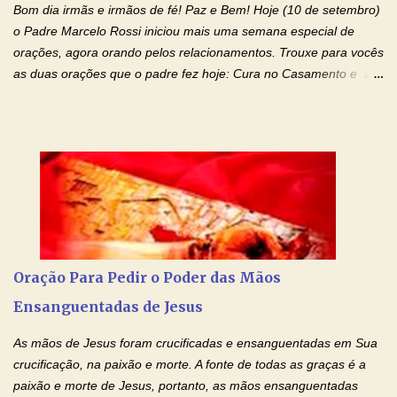
Bom dia irmãs e irmãos de fé! Paz e Bem! Hoje (10 de setembro)
os laços...
o Padre Marcelo Rossi iniciou mais uma semana especial de
orações, agora orando pelos relacionamentos. Trouxe para vocês
as duas orações que o padre fez hoje: Cura no Casamento e a
Oração Pela Reconciliação Dos Cônjuges . Se você está
sofrendo em seu relacionamento amoroso, faça alguma coisa por
ele antes de desistir: Ore! Entre nesta corrente diária de orações
com o Momento de Fé. Que Deus abençoe e que todo
relacionamento seja fortalecido e curado no amor Ágape de
Jesus. Adriana-Devoção e Fé Mensagem do Padre Marcelo Rossi
em seu Facebook: Amados, iniciamos uma semana para orar
pelos relacionamentos. Diz a Bíblia sagrada: "O amor é paciente,
o amor é prestativo; não é invejoso, não se ostenta, não se incha
Oração Para Pedir o Poder das Mãos
de orgulho. Nada faz de inconveniente, não procura o seu próprio
Ensanguentadas de Jesus
interesse, não se irrita, não guarda rancor. Não se alegra com a
injustiça, mas regozija-se com a verdade. T...
As mãos de Jesus foram crucificadas e ensanguentadas em Sua
crucificação, na paixão e morte. A fonte de todas as graças é a
paixão e morte de Jesus, portanto, as mãos ensanguentadas