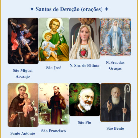
✦ Santos de Devoção (orações) ✦
N. Sra. das
N. Sra. de Fátima
São José
Graças
São Miguel
Arcanjo
São Pio
São Bento
São Francisco
Santo Antônio