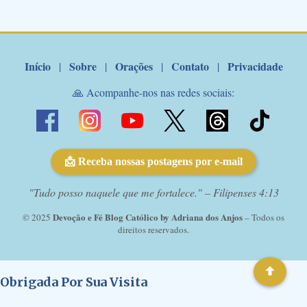
Marcelo Rossi por E-mail: Amados!! Nesta quarta feira, orando
com o pod...
Início
Sobre
Orações
Contato
Privacidade
|
|
|
|
🙏 Acompanhe-nos nas redes sociais:
📩 Receba nossas postagens por e-mail
"Tudo posso naquele que me fortalece." – Filipenses 4:13
Devoção e Fé Blog Católico by Adriana dos Anjos
© 2025
– Todos os
direitos reservados.
Obrigada Por Sua Visita