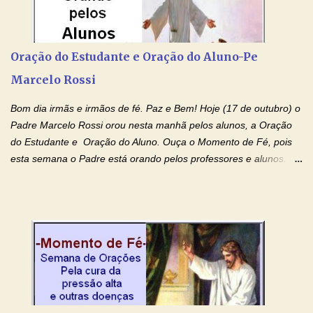
Rossi Site Padre Marcelo Rossi (para ouvir o Momento de Fé)
Tocai, Cura! E Restaura! "Jesus, no poder de Seu Nome, peço
agora que as águas do meu batismo fluam para trás através das
Oração do Estudante e Oração do Aluno-Pe
gerações, através de todas as raízes da minha árvore
Marcelo Rossi
genealógica. Que o Sangue de Jesus, purificador e vivificante,
flua através de todas as gerações: primeira...
Bom dia irmãs e irmãos de fé. Paz e Bem! Hoje (17 de outubro) o
Padre Marcelo Rossi orou nesta manhã pelos alunos, a Oração
do Estudante e Oração do Aluno. Ouça o Momento de Fé, pois
esta semana o Padre está orando pelos professores e alunos.
Você que está em semana de provas, que está estudando para
concursos, vestibulares, para o Enem; além de estudar, se
prepare também orando para permancer tranquilo, pronto
intelectualmente e espiritualmente para o dia da prova. Confie no
amor Ágape de Jesus e no amor materno de Nossa Senhora.
Fique com a paz de Jesus e o amor de Maria! Adriana-Devoção e
Fé Oração do Estudante I Senhor, eu sou estudante, e por sinal,
inteligente. Prova isto é o fato de eu estar aqui, conversando com
o Senhor. Obrigado pelo dom da inteligência e pela possibilidade