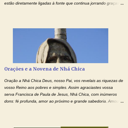
estão diretamente ligadas à fonte que continua jorrando graças
sobre graças. Oração para Pedir o Poder das Mãos
Ensanguentadas de Jesus (cura física e espiritual) "Cura-me,
Senhor Jesus! Jesus, coloca Tuas Mãos benditas,
ensanguentadas, chagadas e abertas, sobre mim, neste
momento. Sinto-me completamente sem forças para prosseguir,
carregando as minhas cruzes. Preciso que a força e o poder de
Tuas Mãos, que suportaram a mais profunda dor ao serem
pregadas na Cruz, reergam-me e curem-me agora. Jesus, não
peço somente por mim, mas também por todos aqueles que mais
Orações e a Novena de Nhá Chica
amo. Nós precisamos desesperadamente de cura física e
espiritual, através do toque consolador de tuas Mãos
Oração a Nhá Chica Deus, nosso Pai, vos revelais as riquezas de
ensanguentadas e infinitamente poderosas. Eu reconheço,
vosso Reino aos pobres e simples. Assim agraciastes vossa
apesar de toda a minha limitação e da infinidade dos meus ...
serva Francisca de Paula de Jesus, Nhá Chica, com inúmeros
dons: fé profunda, amor ao próximo e grande sabedoria. Amou a
Igreja e manteve uma terna devoção à Imaculada Conceição. Por
sua intercessão, concedei-nos a graça de que precisamos….. E
dai-nos a alegria de vê-la elevada à honra dos altares. Por nosso