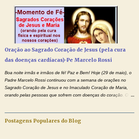
iluminada semana no Amor Ágape de Jesus e no Amor Materno
de Nossa Senhora. Adriana dos Anjos-Devoção e Fé Mensagem
do Padre Marcelo Rossi por E-mail e Facebook: Como foi
anunciado ontem, entramos em uma semana de homenagens
aos nossos pais. Hoje nossas orações serão focadas nos pais
que não se encontram bem de saúde, OS PAIS ENFERMOS!
Amados, durante toda esta semana vamos orar pelos nossos
Oração ao Sagrado Coração de Jesus (pela cura
pais. Vamos dedicar um dia para os pais mais idosos, pais que
das doenças cardíacas)-Pe Marcelo Rossi
estão doentes, pais que estão longe dos filhos, pais que já são
falecidos, pais que tem problemas com vícios, enfim, vamos orar
Boa noite irmãs e irmãos de fé! Paz e Bem! Hoje (29 de maio), o
para todos os pais. Hoje vamos d...
Padre Marcelo Rossi continuou com a semana de orações no
Sagrado Coração de Jesus e no Imaculado Coração de Maria,
orando pelas pessoas que sofrem com doenças do coração. O
Padre rezou a Oração ao Sagrado Coração de Jesus e colocou
no Facebook a mesma oração em formato de papiro e cin co
maravilhosos cartões que coloquei aqui para vocês. Não perca
Postagens Populares do Blog
esta abençoada semana de orações no programa de rádio
Momento de Fé, vamos juntos formar uma forte corrente de