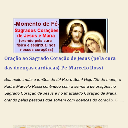
libertar deste mal, bastar ter fé, acreditar verdadeiramente e
entregar a vida totalmente nas mãos de Jesus. Deixe o amor
Ágape de nosso Pai Santo - Jesus - te curar, deixe nossa
Mãezinha do Céu - Maria - te proteger com Seu divino manto.
Não desista, Jesus irá curar todas suas feridas, Creia! Adriana-
Devoção e Fé Oração de Libertação das Drogas (São Miguel
Arcanjo) "Senhor, Pai Eterno, em Nome de Teu Filho Jesus,
Nosso Senhor Jesus Cristo, concedei a vida a todos aqueles que
Oração ao Sagrado Coração de Jesus (pela cura
se encontram encarcerados em um vício, escravos de alguma
das doenças cardíacas)-Pe Marcelo Rossi
droga. Senhor, Pai Poderoso e cheio de Misericórdia, na
autoridade do Nome de Jesus libertai da escravidão do vício das
Boa noite irmãs e irmãos de fé! Paz e Bem! Hoje (29 de maio), o
drogas, c...
Padre Marcelo Rossi continuou com a semana de orações no
Sagrado Coração de Jesus e no Imaculado Coração de Maria,
orando pelas pessoas que sofrem com doenças do coração. O
Padre rezou a Oração ao Sagrado Coração de Jesus e colocou
no Facebook a mesma oração em formato de papiro e cin co
maravilhosos cartões que coloquei aqui para vocês. Não perca
esta abençoada semana de orações no programa de rádio