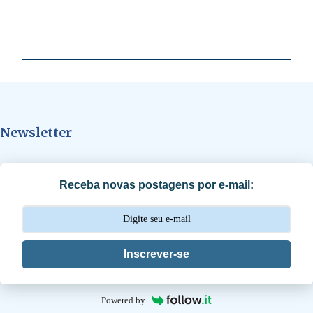
C
o
m
e
n
t
Newsletter
á
r
i
Receba novas postagens por e-mail:
o
s
Inscrever-se
Powered by