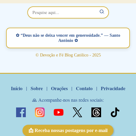
maravilhosos cartões que coloquei aqui para vocês. Não perca
esta abençoada semana no Momento de Fé do Padre Marcelo,
vamos juntos formar esta forte corrente de orações. Você que
está sonhando em encontrar um companheiro(a), um amor
verdadeiro, ou que está com problemas no relacionamento
✿ “Deus não se deixa vencer em generosidade.” — Santo
amoroso, creia na poderosa intercessão deste santo amigo:
Antônio ✿
Santo Antonio! Tenha fé, não desista, pois ele intercede por nós
junto a Jesus! Fique no Amor Ágape de Jesus e no Amor Materno
© Devoção e Fé Blog Católico - 2025
de Nossa Senhora. Adriana-Devoção e Fé Mensagem do Padre
Marcelo Rossi por E-mail: Amados!! Nesta quarta feira, orando
com o pod...
Início
Sobre
Orações
Contato
Privacidade
|
|
|
|
🙏 Acompanhe-nos nas redes sociais:
📩 Receba nossas postagens por e-mail