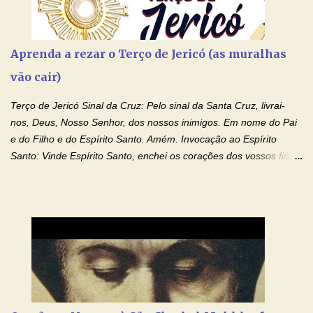
Aprenda a rezar o Terço de Jericó (as muralhas
vão cair)
Terço de Jericó Sinal da Cruz: Pelo sinal da Santa Cruz, livrai-
nos, Deus, Nosso Senhor, dos nossos inimigos. Em nome do Pai
e do Filho e do Espírito Santo. Amém. Invocação ao Espírito
Santo: Vinde Espírito Santo, enchei os corações dos vossos fiéis
e acendei neles o fogo do vosso amor. Enviai o vosso Espírito e
tudo será criado. E renovareis a face da terra. Oremos: Ó Deus,
que instruístes os corações dos vossos fiéis com a luz do Espírito
Santo, fazei que apreciemos retamente todas as coisas segundo
o mesmo Espírito e gozemos sempre da sua consolação. Por
Cristo, Senhor Nosso. Amém. Creio: Creio em Deus Pai Todo-
Poderoso, Criador do céu e da terra; e em Jesus Cristo, seu
único Filho, nosso Senhor; que foi concebido pelo poder do Espí­
rito Santo; nasceu da Virgem Maria, padeceu sob Pôncio Pilatos,