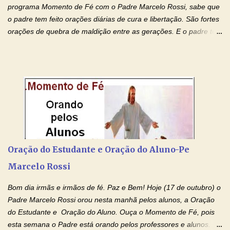
programa Momento de Fé com o Padre Marcelo Rossi, sabe que
o padre tem feito orações diárias de cura e libertação. São fortes
orações de quebra de maldição entre as gerações. E o padre tem
deixado as orações no facebook dele, mas como sei que muitas
pessoas não tem facebook, então resolvi copiar as orações e
colocar aqui no Blog. Espero que ajude quem estava procurando
por estas valiosas orações. Tenham um lindo fim de semana na
paz de Jesus Cristo e no amor de Maria Santíssima. Adriana-
Devoção e Fé Clique para acessar: Facebook Padre Marcelo
Rossi Site Padre Marcelo Rossi (para ouvir o Momento de Fé)
Tocai, Cura! E Restaura! "Jesus, no poder de Seu Nome, peço
agora que as águas do meu batismo fluam para trás através das
Oração do Estudante e Oração do Aluno-Pe
gerações, através de todas as raízes da minha árvore
Marcelo Rossi
genealógica. Que o Sangue de Jesus, purificador e vivificante,
flua através de todas as gerações: primeira...
Bom dia irmãs e irmãos de fé. Paz e Bem! Hoje (17 de outubro) o
Padre Marcelo Rossi orou nesta manhã pelos alunos, a Oração
do Estudante e Oração do Aluno. Ouça o Momento de Fé, pois
esta semana o Padre está orando pelos professores e alunos.