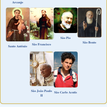
Arcanjo
São Pio
São Bento
São Francisco
Santo Antônio
São João Paulo
São Carlo Acutis
II