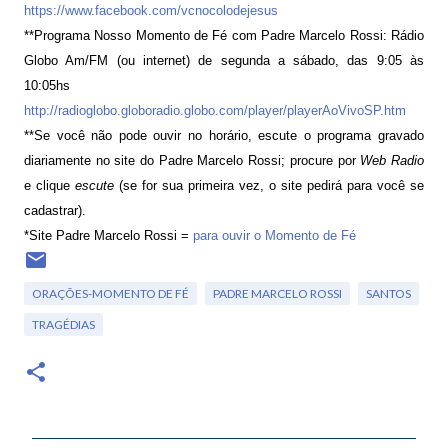
https://www.facebook.com/vcnocolodejesus
**Programa Nosso Momento de Fé com Padre Marcelo Rossi: Rádio
Globo Am/FM (ou internet) de segunda a sábado, das 9:05 às
10:05hs
http://radioglobo.globoradio.globo.com/player/playerAoVivoSP.htm
**Se você não pode ouvir no horário, escute o programa gravado
diariamente no site do Padre Marcelo Rossi; procure por
Web Radio
e clique
escute
(se for sua primeira vez, o site pedirá para você se
cadastrar).
*Site Padre Marcelo Rossi =
para ouvir o Momento de Fé
ORAÇÕES-MOMENTO DE FÉ
PADRE MARCELO ROSSI
SANTOS
TRAGÉDIAS