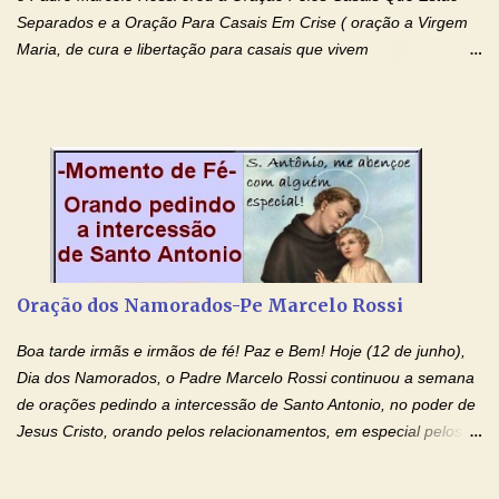
Separados e a Oração Para Casais Em Crise ( oração a Virgem
Maria, de cura e libertação para casais que vivem
relacionamentos conturbados, não conseguem firmar namoro,
noivado e tem dificuldade em encontrar o seu marido, a sua
esposa) . O padre continua com a semana especial de orações
no programa de rádio Momento de Fé, pela cura dos
relacionamentos. Seu relacionamento está doente? Você está
sofrendo? Então ouça o Momento de Fé e entre nesta corrente
de orações abençoadas, d eixe o Amor Ágape de Jesus curar e
restaurar você e seu relacionamento. Adriana-Devoção e Fé
Oração Pelos Casais Que Estão Separados Casais que estão
Oração dos Namorados-Pe Marcelo Rossi
separados, devido ao envolvimento de outras pessoas no
relacionamento e que minaram, espiritualmente, a relação do
Boa tarde irmãs e irmãos de fé! Paz e Bem! Hoje (12 de junho),
casal. Vamos orar (coloque o seu esposo ou esposa diante de
Dia dos Namorados, o Padre Marcelo Rossi continuou a semana
Deus). "Senhor Jesus, restaura os laços ...
de orações pedindo a intercessão de Santo Antonio, no poder de
Jesus Cristo, orando pelos relacionamentos, em especial pelos
namorados . O Padre rezou a Oração dos Namorados e colocou
no Facebook a mesma oração em formato de papiro e cin co