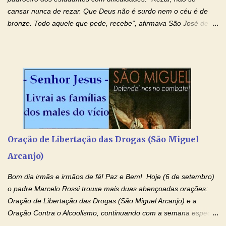
cansar nunca de rezar. Que Deus não é surdo nem o céu é de
bronze. Todo aquele que pede, recebe”, afirmava São José de
Cupertino, o franciscano que não era bom nos estudos, mas que
se tornou padroeiro dos estudantes. [a] 1 - Oração São José de
Cupertino Querido São José de Cupertino, purifica o meu
coração, transforma-o e o faz semelhante ao teu. Infunde em
mim o teu fervor, a tua sabedoria e a tua fé. Mostra tua bondade,
ajudando-me e eu me esforçarei para imitar tuas virtudes.
Glória… Amável protetor meu, o estudo geralmente é difícil, duro
e entediante para mim. Tu podes deixar tudo isso mais fácil e
agradável. Espera somente meu chamado. Eu te prometo um
Oração de Libertação das Drogas (São Miguel
esforço maior em meus estudos e uma vida mais digna de tua
Arcanjo)
santidade. Glória… Deus, que quiseste atrair tudo a teu unigênito
Filho, que foi crucificado, permite que, pelos méritos e exemplos
Bom dia irmãs e irmãos de fé! Paz e Bem! Hoje (6 de setembro)
de te...
o padre Marcelo Rossi trouxe mais duas abençoadas orações:
Oração de Libertação das Drogas (São Miguel Arcanjo) e a
Oração Contra o Alcoolismo, continuando com a semana especial
de orações para cura dos vícios. Todos são capazes de se