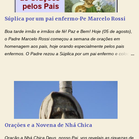
prejudicando a nossa família. Peço também que atenda, em
especial, este pedido que agora faço na Sua presença:
Súplica por um pai enfermo-Pe Marcelo Rossi
(apresente aqui o seu pedido...) Eu, desde já, agradeço de
coração, confiante que o Senhor me atenderá. Eu louvo o Pai por
Boa tarde irmãs e irmãos de fé! Paz e Bem! Hoje (05 de agosto),
ter nos dado o Senhor, Jesus, como presente de Páscoa. eu
o Padre Marcelo Rossi começou a semana de orações em
agradeço de coração ao Espíri...
homenagem aos pais, hoje orando especialmente pelos pais
enfermos. O Padre rezou a Súplica por um pai enfermo e colocou
no Facebook a mesma oração em formato de papiro e cin co
maravilhosos cartões que coloquei aqui para vocês. Tenha uma
iluminada semana no Amor Ágape de Jesus e no Amor Materno
de Nossa Senhora. Adriana dos Anjos-Devoção e Fé Mensagem
do Padre Marcelo Rossi por E-mail e Facebook: Como foi
anunciado ontem, entramos em uma semana de homenagens
aos nossos pais. Hoje nossas orações serão focadas nos pais
que não se encontram bem de saúde, OS PAIS ENFERMOS!
Amados, durante toda esta semana vamos orar pelos nossos
Orações e a Novena de Nhá Chica
pais. Vamos dedicar um dia para os pais mais idosos, pais que
estão doentes, pais que estão longe dos filhos, pais que já são
Oração a Nhá Chica Deus, nosso Pai, vos revelais as riquezas de