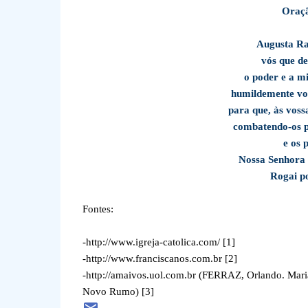
Oraçã
Augusta Ra
vós que de
o poder e a m
humildemente vos
para que, às vossa
combatendo-os p
e os 
Nossa Senhora 
Rogai po
Fontes:
-http://www.igreja-catolica.com/ [1]
-http://www.franciscanos.com.br [2]
-http://amaivos.uol.com.br (FERRAZ, Orlando. Mari
Novo Rumo) [3]