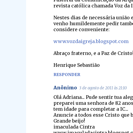
r
revista católica chamada Voz da 
i
Nestes dias de necessária união 
o
venho humildemente pedir também
s
considere conveniente:
www.vozdaigreja.blogspot.com
Abraço fraterno, e a Paz de Cristo
Henrique Sebastião
RESPONDER
Anônimo
3 de agosto de 2011 às 21:10
Olá Adriana... Pude sentir tua aleg
preparei uma senhora de 82 anos 
tem idade para completar a IC...
Anuncie a todos esse Cristo que br
Grande beijo!
imaculada Cintra
www.imaculadacintra.blogspot.