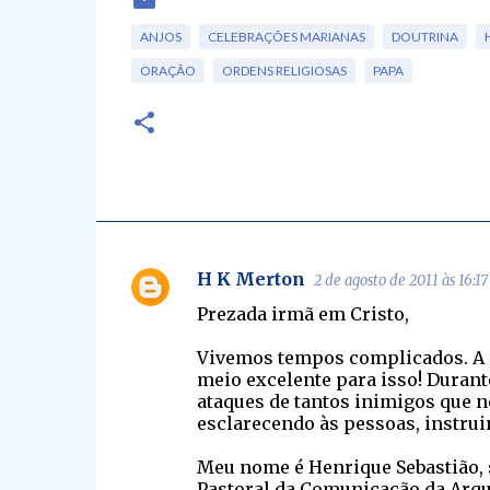
ANJOS
CELEBRAÇÕES MARIANAS
DOUTRINA
ORAÇÃO
ORDENS RELIGIOSAS
PAPA
H K Merton
2 de agosto de 2011 às 16:17
C
Prezada irmã em Cristo,
o
m
Vivemos tempos complicados. A di
meio excelente para isso! Durante
e
ataques de tantos inimigos que 
n
esclarecendo às pessoas, instruin
t
Meu nome é Henrique Sebastião, s
á
Pastoral da Comunicação da Arqui