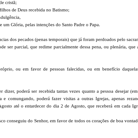
e cristã;
filhos de Deus recebida no Batismo;
ndulgência,
 um Glória, pelas intenções do Santo Padre o Papa.
ncias dos pecados (penas temporais) que já foram perdoados pelo sacr
ode ser parcial, que redime parcialmente dessa pena, ou plenária, que
próprio, ou em favor de pessoas falecidas, ou em benefício daquela
uer dizer, poderá ser recebida tantas vezes quanto a pessoa desejar (e
 e comungando, poderá fazer visitas a outras Igrejas, apenas rezan
gosto até o entardecer do dia 2 de Agosto, que receberá em cada Igr
sco conseguiu do Senhor, em favor de todos os corações de boa vonta