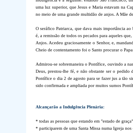
indulgência é a seguinte: estando São Francisco, 
uma luz superior, que Jesus e Maria estavam na Cap
no meio de uma grande multidão de anjos. A Mãe de 
O seráfico Patriarca, que dava mais importância ao 
é, a remissão de todos os pecados para aqueles que,
Anjos. Acedeu graciosamente o Senhor, e, mandando-
Cheio de contentamento foi o Santo procurar o Papa,
Admirou-se sobremaneira o Pontífice, ouvindo a nar
Deus, prestou-lhe fé, e não obstante ser o pedido
Pontífice o dia 2 de agosto para se fazer jus a tão 
sido confirmada e ampliada por muitos sumos Pontífic
Alcançarão a Indulgência Plenária:
* todas as pessoas que estando em "estado de graça"
* participarem de uma Santa Missa numa Igreja no