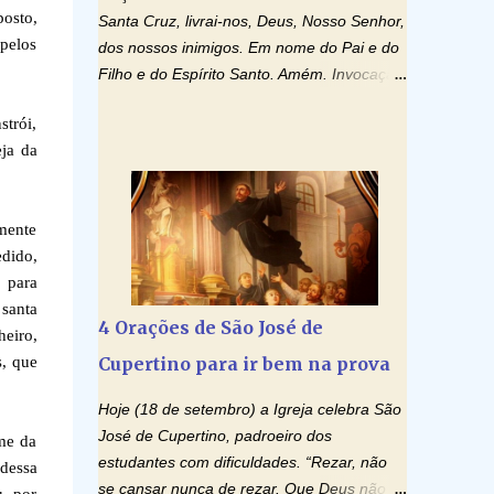
posto,
Santa Cruz, livrai-nos, Deus, Nosso Senhor,
 pelos
dos nossos inimigos. Em nome do Pai e do
Filho e do Espírito Santo. Amém. Invocação
ao Espírito Santo: Vinde Espírito Santo,
trói,
enchei os corações dos vossos fiéis e
ja da
acendei neles o fogo do vosso amor. Enviai
o vosso Espírito e tudo será criado. E
renovareis a face da terra. Oremos: Ó
amente
Deus, que instruístes os corações dos
dido,
vossos fiéis com a luz do Espírito Santo,
 para
fazei que apreciemos retamente todas as
 santa
coisas segundo o mesmo Espírito e
4 Orações de São José de
heiro,
gozemos sempre da sua consolação. Por
, que
Cupertino para ir bem na prova
Cristo, Senhor Nosso. Amém. Creio: Creio
em Deus Pai Todo-Poderoso, Criador do
Hoje (18 de setembro) a Igreja celebra São
céu e da terra; e em Jesus Cristo, seu único
José de Cupertino, padroeiro dos
ome da
Filho, nosso Senhor; que foi concebido pelo
estudantes com dificuldades. “Rezar, não
 dessa
poder do Espí­rito Santo; nasceu da Virgem
se cansar nunca de rezar. Que Deus não é