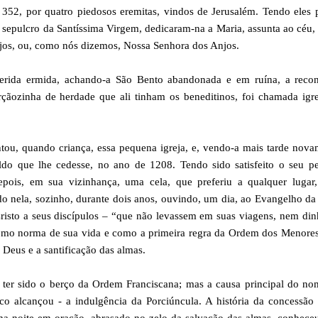
 352, por quatro piedosos eremitas, vindos de Jerusalém. Tendo eles 
o sepulcro da Santíssima Virgem, dedicaram-na a Maria, assunta ao céu,
Anjos, ou, como nós dizemos, Nossa Senhora dos Anjos.
ferida ermida, achando-a São Bento abandonada e em ruína, a recons
ãozinha de herdade que ali tinham os beneditinos, foi chamada igre
entou, quando criança, essa pequena igreja, e, vendo-a mais tarde nov
do que lhe cedesse, no ano de 1208. Tendo sido satisfeito o seu pe
epois, em sua vizinhança, uma cela, que preferiu a qualquer lugar,
do nela, sozinho, durante dois anos, ouvindo, um dia, ao Evangelho da
risto a seus discípulos – “que não levassem em suas viagens, nem din
como norma de sua vida e como a primeira regra da Ordem dos Menores
 Deus e a santificação das almas.
or ter sido o berço da Ordem Franciscana; mas a causa principal do n
co alcançou - a indulgência da Porciúncula. A história da concessão