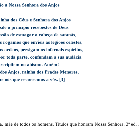
o a Nossa Senhora dos Anjos
inha dos Céus e Senhora dos Anjos
sde o princípio recebestes de Deus
issão de esmagar a cabeça de satanás,
 rogamos que envieis as legiões celestes,
s ordens, persigam os infernais espíritos,
or toda parte, confundam a sua audácia
precipitem no abismo. Amém!
dos Anjos, rainha dos Frades Menores,
r nós que recorremos a vós. [3]
a, mãe de todos os homens. Títulos que honram Nossa Senhora. 3ª ed.