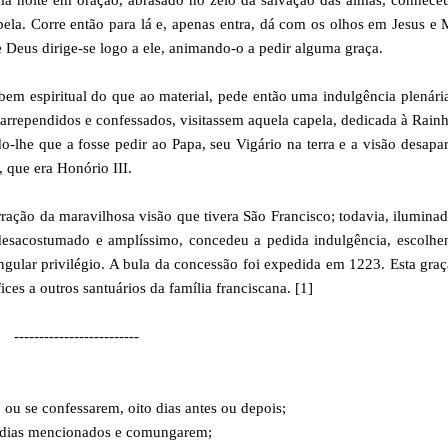
uma noite em oração, abrasado no zelo da salvação das almas, conhece
ela. Corre então para lá e, apenas entra, dá com os olhos em Jesus e 
Deus dirige-se logo a ele, animando-o a pedir alguma graça.
bem espiritual do que ao material, pede então uma indulgência plenária
 arrependidos e confessados, visitassem aquela capela, dedicada à Rain
lhe que a fosse pedir ao Papa, seu Vigário na terra e a visão desapa
 que era Honório III.
ração da maravilhosa visão que tivera São Francisco; todavia, ilumina
 desacostumado e amplíssimo, concedeu a pedida indulgência, escolh
singular privilégio. A bula da concessão foi expedida em 1223. Esta gra
es a outros santuários da família franciscana. [1]
-------------------------
 ou se confessarem, oito dias antes ou depois;
s dias mencionados e comungarem;