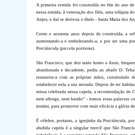
A primeira ermida foi construída no fim do ano de
nessa ermida, à veneração dos fiéis, uma relíquia d
Anjos, e daí se derivou o título - Santa Maria dos 
Cento e sessenta anos depois de construída, a re
aumentando-a e embelezando-a, e por ser uma porç
Porciúncula (piccola porzione).
São Francisco, que deu tanto lustro a Assis, frequ
abandonada e decadente, pediu ao abade D. Tebal
restaurou-a com as próprias mãos, construindo d
estabelecer nela a sua morada. Depois de ter habita
missa celebrada nessa capela, a recomendação de C
nem alforge, nem bastão” - tomou essas palavras 
institui, para promover com mais eficácia a glória de
É célebre, portanto, a igrejinha da Porciúncula, p
aludida capela é a singular mercê que São Francis