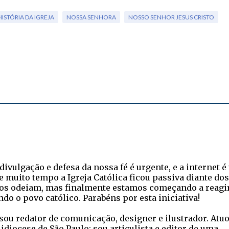
HISTÓRIA DA IGREJA
NOSSA SENHORA
NOSSO SENHOR JESUS CRISTO
vulgação e defesa da nossa fé é urgente, e a internet é
 muito tempo a Igreja Católica ficou passiva diante dos
nos odeiam, mas finalmente estamos começando a reagir
do o povo católico. Parabéns por esta iniciativa!
ou redator de comunicação, designer e ilustrador. Atuo
diocese de São Paulo; sou articulista e editor de uma