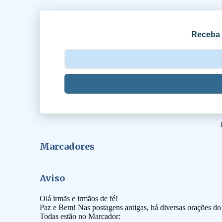
i
o
Receba 
s
Marcadores
Aviso
Olá irmãs e irmãos de fé!
Paz e Bem! Nas postagens antigas, há diversas orações d
Todas estão no Marcador: