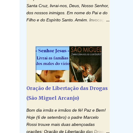
Santa Cruz, livrai-nos, Deus, Nosso Senhor,
dos nossos inimigos. Em nome do Pai e do
Filho e do Espírito Santo. Amém. Invocação
ao Espírito Santo: Vinde Espírito Santo,
enchei os corações dos vossos fiéis e
acendei neles o fogo do vosso amor. Enviai
o vosso Espírito e tudo será criado. E
renovareis a face da terra. Oremos: Ó
Deus, que instruístes os corações dos
vossos fiéis com a luz do Espírito Santo,
fazei que apreciemos retamente todas as
coisas segundo o mesmo Espírito e
Oração de Libertação das Drogas
gozemos sempre da sua consolação. Por
(São Miguel Arcanjo)
Cristo, Senhor Nosso. Amém. Creio: Creio
em Deus Pai Todo-Poderoso, Criador do
Bom dia irmãs e irmãos de fé! Paz e Bem!
céu e da terra; e em Jesus Cristo, seu único
Hoje (6 de setembro) o padre Marcelo
Filho, nosso Senhor; que foi concebido pelo
Rossi trouxe mais duas abençoadas
poder do Espí­rito Santo; nasceu da Virgem
orações: Oração de Libertação das Drogas