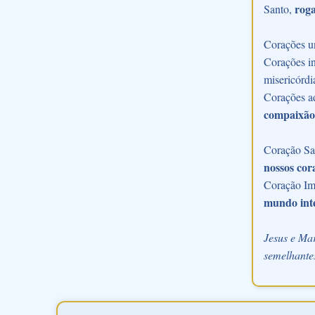
roga
Santo,
Corações u
Corações in
misericórdi
Corações a
compaixão
Coração Sac
nossos cor
Coração Im
mundo int
Jesus e Mar
semelhantes