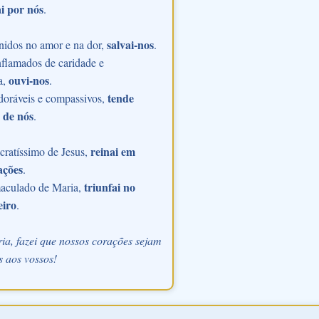
i por nós
.
salvai-nos
nidos no amor e na dor,
.
flamados de caridade e
ouvi-nos
a,
.
tende
doráveis e compassivos,
 de nós
.
reinai em
ratíssimo de Jesus,
ações
.
triunfai no
aculado de Maria,
eiro
.
ia, fazei que nossos corações sejam
 aos vossos!